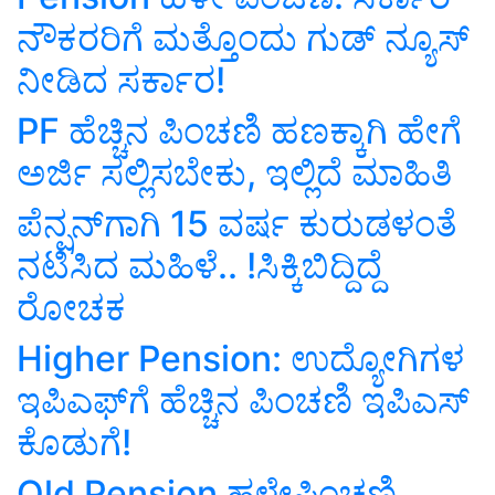
ನೌಕರರಿಗೆ ಮತ್ತೊಂದು ಗುಡ್‌ ನ್ಯೂಸ್‌
ನೀಡಿದ ಸರ್ಕಾರ!
PF ಹೆಚ್ಚಿನ ಪಿಂಚಣಿ ಹಣಕ್ಕಾಗಿ ಹೇಗೆ
ಅರ್ಜಿ ಸಲ್ಲಿಸಬೇಕು, ಇಲ್ಲಿದೆ ಮಾಹಿತಿ
ಪೆನ್ಷನ್‌ಗಾಗಿ 15 ವರ್ಷ ಕುರುಡಳಂತೆ
ನಟಿಸಿದ ಮಹಿಳೆ.. !ಸಿಕ್ಕಿಬಿದ್ದಿದ್ದೆ
ರೋಚಕ
Higher Pension: ಉದ್ಯೋಗಿಗಳ
ಇಪಿಎಫ್‌ಗೆ ಹೆಚ್ಚಿನ ಪಿಂಚಣಿ ಇಪಿಎಸ್‌
ಕೊಡುಗೆ!
Old Pension ಹಳೇಪಿಂಚಣಿ