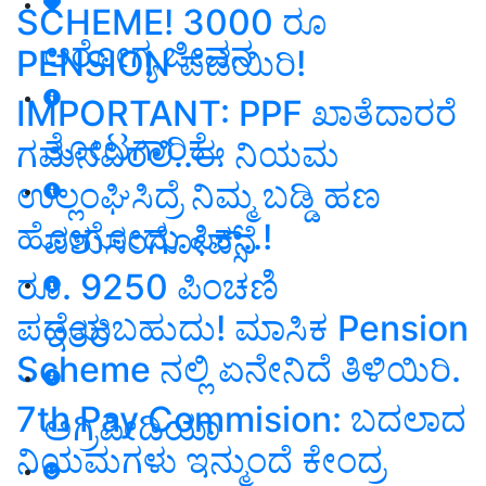
SCHEME! 3000 ರೂ
ಆರೋಗ್ಯ ಜೀವನ
PENSION ಪಡೆಯಿರಿ!
IMPORTANT: PPF ಖಾತೆದಾರರೆ
ತೋಟಗಾರಿಕೆ
ಗಮನವಿರಲಿ..ಈ ನಿಯಮ
ಉಲ್ಲಂಘಿಸಿದ್ರೆ ನಿಮ್ಮ ಬಡ್ಡಿ ಹಣ
ಹೋಗೋದು ಫಿಕ್ಸ್‌..!
ಪಶುಸಂಗೋಪನೆ
ರೂ. 9250 ಪಿಂಚಣಿ
ಪಡೆಯಬಹುದು! ಮಾಸಿಕ Pension
ಇತರೆ
Scheme ನಲ್ಲಿ ಏನೇನಿದೆ ತಿಳಿಯಿರಿ.
7th Pay Commision: ಬದಲಾದ
ಅಗ್ರಿಪೀಡಿಯಾ
ನಿಯಮಗಳು ಇನ್ಮುಂದೆ ಕೇಂದ್ರ