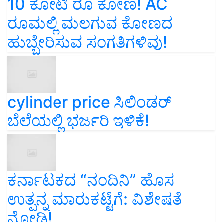
10 ಕೋಟಿ ರೂ ಕೋಣ! AC
ರೂಮಲ್ಲಿ ಮಲಗುವ ಕೋಣದ
ಹುಬ್ಬೇರಿಸುವ ಸಂಗತಿಗಳಿವು!
cylinder price ಸಿಲಿಂಡರ್‌
ಬೆಲೆಯಲ್ಲಿ ಭರ್ಜರಿ ಇಳಿಕೆ!
ಕರ್ನಾಟಕದ “ನಂದಿನಿ” ಹೊಸ
ಉತ್ಪನ್ನ ಮಾರುಕಟ್ಟೆಗೆ: ವಿಶೇಷತೆ
ನೋಡಿ!