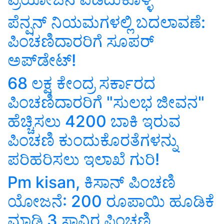
ಪೆನ್ಷನ್‌ ನಿಯಮಗಳಲ್ಲಿ ಬದಲಾವಣೆ:
ಪಿಂಚಣಿದಾರರಿಗೆ ಸೂಪರ್
ಅಪ್‌ಡೇಟ್!
68 ಲಕ್ಷ ಕೇಂದ್ರ ಸರ್ಕಾರದ
ಪಿಂಚಣಿದಾರರಿಗೆ "ಸುಲಭ ಜೀವನ"
ಹೆಚ್ಚಿಸಲು 4200 ಬಾಕಿ ಇರುವ
ಪಿಂಚಣಿ ಕುಂದುಕೊರತೆಗಳನ್ನು
ಪರಿಹರಿಸಲು ಇಲಾಖೆ ಗುರಿ!
Pm kisan, ಕಿಸಾನ್ ಪಿಂಚಣಿ
ಯೋಜನೆ: 200 ರೂಪಾಯಿ ಹೂಡಿಕೆ
ಮಾಡಿ 3 ಸಾವಿರ ಪಿಂಚಣಿ