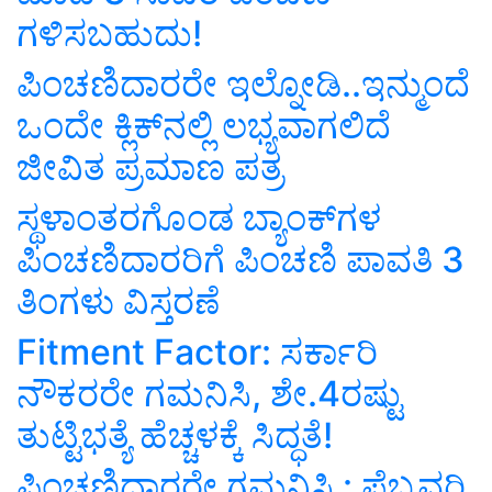
ಗಳಿಸಬಹುದು!
ಪಿಂಚಣಿದಾರರೇ ಇಲ್ನೋಡಿ..ಇನ್ಮುಂದೆ
ಒಂದೇ ಕ್ಲಿಕ್‌ನಲ್ಲಿ ಲಭ್ಯವಾಗಲಿದೆ
ಜೀವಿತ ಪ್ರಮಾಣ ಪತ್ರ
ಸ್ಥಳಾಂತರಗೊಂಡ ಬ್ಯಾಂಕ್‌ಗಳ
ಪಿಂಚಣಿದಾರರಿಗೆ ಪಿಂಚಣಿ ಪಾವತಿ 3
ತಿಂಗಳು ವಿಸ್ತರಣೆ
Fitment Factor: ಸರ್ಕಾರಿ
ನೌಕರರೇ ಗಮನಿಸಿ, ಶೇ.4ರಷ್ಟು
ತುಟ್ಟಿಭತ್ಯೆ ಹೆಚ್ಚಳಕ್ಕೆ ಸಿದ್ಧತೆ!
ಪಿಂಚಣಿದಾರರೇ ಗಮನಿಸಿ : ಫೆಬ್ರವರಿ