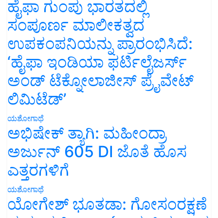
ಹೈಫಾ ಗುಂಪು ಭಾರತದಲ್ಲಿ
ಸಂಪೂರ್ಣ ಮಾಲೀಕತ್ವದ
ಉಪಕಂಪನಿಯನ್ನು ಪ್ರಾರಂಭಿಸಿದೆ:
‘ಹೈಫಾ ಇಂಡಿಯಾ ಫರ್ಟಿಲೈಜರ್ಸ್
ಅಂಡ್ ಟೆಕ್ನೋಲಾಜೀಸ್ ಪ್ರೈವೇಟ್
ಲಿಮಿಟೆಡ್’
ಯಶೋಗಾಥೆ
ಅಭಿಷೇಕ್ ತ್ಯಾಗಿ: ಮಹೀಂದ್ರಾ
ಅರ್ಜುನ್ 605 DI ಜೊತೆ ಹೊಸ
ಎತ್ತರಗಳಿಗೆ
ಯಶೋಗಾಥೆ
ಯೋಗೇಶ್ ಭೂತಡಾ: ಗೋಸಂರಕ್ಷಣೆ