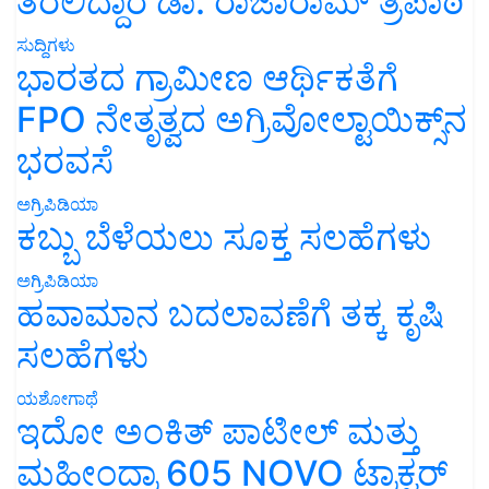
ತರಲಿದ್ದಾರೆ ಡಾ. ರಾಜಾರಾಮ್ ತ್ರಿಪಾಠಿ
ಸುದ್ದಿಗಳು
ಭಾರತದ ಗ್ರಾಮೀಣ ಆರ್ಥಿಕತೆಗೆ
FPO ನೇತೃತ್ವದ ಅಗ್ರಿವೋಲ್ಟಾಯಿಕ್ಸ್‌ನ
ಭರವಸೆ
ಅಗ್ರಿಪಿಡಿಯಾ
ಕಬ್ಬು ಬೆಳೆಯಲು ಸೂಕ್ತ ಸಲಹೆಗಳು
ಅಗ್ರಿಪಿಡಿಯಾ
ಹವಾಮಾನ ಬದಲಾವಣೆಗೆ ತಕ್ಕ ಕೃಷಿ
ಸಲಹೆಗಳು
ಯಶೋಗಾಥೆ
ಇದೋ ಅಂಕಿತ್ ಪಾಟೀಲ್ ಮತ್ತು
ಮಹೀಂದ್ರಾ 605 NOVO ಟ್ರಾಕ್ಟರ್