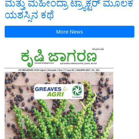
ಮತ್ತು ಮಹೀಂದ್ರಾ ಟ್ರ್ಯಾಕ್ಟರ್ ಮೂಲಕ
ಯಶಸ್ಸಿನ ಕಥೆ
More News