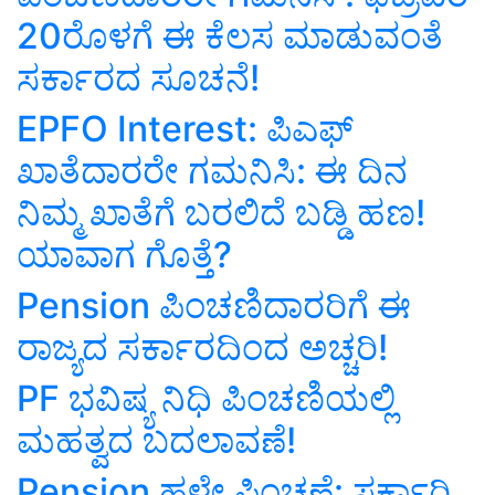
20ರೊಳಗೆ ಈ ಕೆಲಸ ಮಾಡುವಂತೆ
ಸರ್ಕಾರದ ಸೂಚನೆ!
EPFO Interest: ಪಿಎಫ್‌
ಖಾತೆದಾರರೇ ಗಮನಿಸಿ: ಈ ದಿನ
ನಿಮ್ಮ ಖಾತೆಗೆ ಬರಲಿದೆ ಬಡ್ಡಿ ಹಣ!
ಯಾವಾಗ ಗೊತ್ತೆ?
Pension ಪಿಂಚಣಿದಾರರಿಗೆ ಈ
ರಾಜ್ಯದ ಸರ್ಕಾರದಿಂದ ಅಚ್ಚರಿ!
PF ಭವಿಷ್ಯ ನಿಧಿ ಪಿಂಚಣಿಯಲ್ಲಿ
ಮಹತ್ವದ ಬದಲಾವಣೆ!
Pension ಹಳೇ ಪಿಂಚಣೆ: ಸರ್ಕಾರಿ