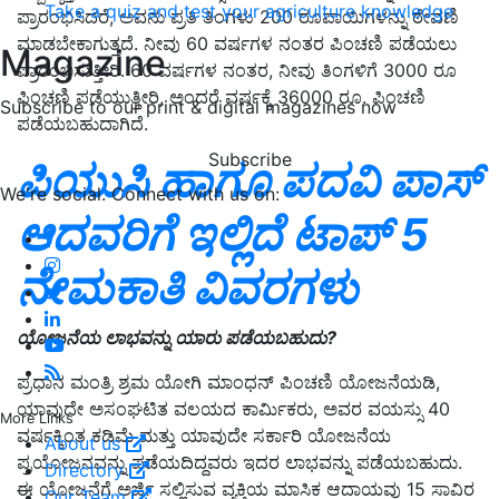
Take a quiz and test your agriculture knowledge
ಪ್ರಾರಂಭಿಸಿದರೆ, ಅವನು ಪ್ರತಿ ತಿಂಗಳು 200 ರೂಪಾಯಿಗಳನ್ನು ಠೇವಣಿ
ಮಾಡಬೇಕಾಗುತ್ತದೆ. ನೀವು 60 ವರ್ಷಗಳ ನಂತರ ಪಿಂಚಣಿ ಪಡೆಯಲು
Magazine
ಪ್ರಾರಂಭಿಸುತ್ತೀರಿ. 60 ವರ್ಷಗಳ ನಂತರ, ನೀವು ತಿಂಗಳಿಗೆ 3000 ರೂ
ಪಿಂಚಣಿ ಪಡೆಯುತ್ತೀರಿ, ಅಂದರೆ ವರ್ಷಕ್ಕೆ 36000 ರೂ. ಪಿಂಚಣಿ
Subscribe to our print & digital magazines now
ಪಡೆಯಬಹುದಾಗಿದೆ.
Subscribe
ಪಿಯುಸಿ ಹಾಗೂ ಪದವಿ ಪಾಸ್‌
We're social. Connect with us on:
ಆದವರಿಗೆ ಇಲ್ಲಿದೆ ಟಾಪ್‌ 5
ನೇಮಕಾತಿ ವಿವರಗಳು
ಯೋಜನೆಯ ಲಾಭವನ್ನು ಯಾರು ಪಡೆಯಬಹುದು?
ಪ್ರಧಾನ ಮಂತ್ರಿ ಶ್ರಮ ಯೋಗಿ ಮಾಂಧನ್ ಪಿಂಚಣಿ ಯೋಜನೆಯಡಿ,
ಯಾವುದೇ ಅಸಂಘಟಿತ ವಲಯದ ಕಾರ್ಮಿಕರು, ಅವರ ವಯಸ್ಸು 40
More Links
ವರ್ಷಕ್ಕಿಂತ ಕಡಿಮೆ ಮತ್ತು ಯಾವುದೇ ಸರ್ಕಾರಿ ಯೋಜನೆಯ
About us
ಪ್ರಯೋಜನವನ್ನು ಪಡೆಯದಿದ್ದವರು ಇದರ ಲಾಭವನ್ನು ಪಡೆಯಬಹುದು.
Directory
ಈ ಯೋಜನೆಗೆ ಅರ್ಜಿ ಸಲ್ಲಿಸುವ ವ್ಯಕ್ತಿಯ ಮಾಸಿಕ ಆದಾಯವು 15 ಸಾವಿರ
Our Team