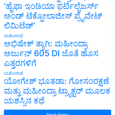
‘ಹೈಫಾ ಇಂಡಿಯಾ ಫರ್ಟಿಲೈಜರ್ಸ್
ಅಂಡ್ ಟೆಕ್ನೋಲಾಜೀಸ್ ಪ್ರೈವೇಟ್
ಲಿಮಿಟೆಡ್’
ಯಶೋಗಾಥೆ
ಅಭಿಷೇಕ್ ತ್ಯಾಗಿ: ಮಹೀಂದ್ರಾ
ಅರ್ಜುನ್ 605 DI ಜೊತೆ ಹೊಸ
ಎತ್ತರಗಳಿಗೆ
ಯಶೋಗಾಥೆ
ಯೋಗೇಶ್ ಭೂತಡಾ: ಗೋಸಂರಕ್ಷಣೆ
ಮತ್ತು ಮಹೀಂದ್ರಾ ಟ್ರ್ಯಾಕ್ಟರ್ ಮೂಲಕ
ಯಶಸ್ಸಿನ ಕಥೆ
More News