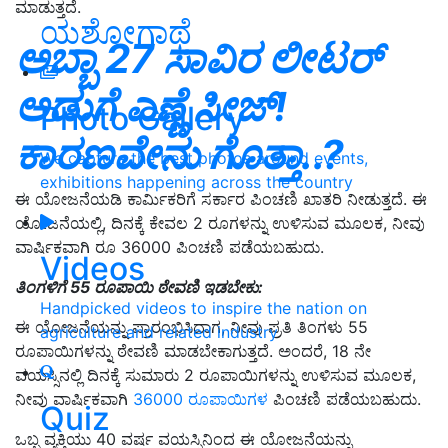
ಮಾಡುತ್ತದೆ.
ಯಶೋಗಾಥೆ
ಅಬ್ಬಾ 27 ಸಾವಿರ ಲೀಟರ್‌
ಅಡುಗೆ ಎಣ್ಣೆ ಸೀಜ್‌!
Photo Gallery
ಕಾರಣವೇನು ಗೊತ್ತಾ..?
We capture the best photos around events,
exhibitions happening across the country
ಈ ಯೋಜನೆಯಡಿ ಕಾರ್ಮಿಕರಿಗೆ ಸರ್ಕಾರ ಪಿಂಚಣಿ ಖಾತರಿ ನೀಡುತ್ತದೆ. ಈ
ಯೋಜನೆಯಲ್ಲಿ, ದಿನಕ್ಕೆ ಕೇವಲ 2 ರೂಗಳನ್ನು ಉಳಿಸುವ ಮೂಲಕ, ನೀವು
ವಾರ್ಷಿಕವಾಗಿ ರೂ 36000 ಪಿಂಚಣಿ ಪಡೆಯಬಹುದು.
Videos
ತಿಂಗಳಿಗೆ 55 ರೂಪಾಯಿ ಠೇವಣಿ ಇಡಬೇಕು:
Handpicked videos to inspire the nation on
ಈ ಯೋಜನೆಯನ್ನು ಪ್ರಾರಂಭಿಸಿದಾಗ, ನೀವು ಪ್ರತಿ ತಿಂಗಳು 55
agriculture and related industry
ರೂಪಾಯಿಗಳನ್ನು ಠೇವಣಿ ಮಾಡಬೇಕಾಗುತ್ತದೆ. ಅಂದರೆ, 18 ನೇ
ವಯಸ್ಸಿನಲ್ಲಿ ದಿನಕ್ಕೆ ಸುಮಾರು 2 ರೂಪಾಯಿಗಳನ್ನು ಉಳಿಸುವ ಮೂಲಕ,
ನೀವು ವಾರ್ಷಿಕವಾಗಿ
36000 ರೂಪಾಯಿಗಳ
ಪಿಂಚಣಿ ಪಡೆಯಬಹುದು.
Quiz
ಒಬ್ಬ ವ್ಯಕ್ತಿಯು 40 ವರ್ಷ ವಯಸ್ಸಿನಿಂದ ಈ ಯೋಜನೆಯನ್ನು