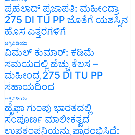
ಪ್ರಹಲಾದ್ ಪ್ರಜಾಪತಿ: ಮಹೀಂದ್ರಾ
275 DI TU PP ಜೊತೆಗೆ ಯಶಸ್ಸಿನ
ಹೊಸ ಎತ್ತರಗಳಿಗೆ
ಅಗ್ರಿಪಿಡಿಯಾ
ವಿಮಲ್ ಕುಮಾರ್: ಕಡಿಮೆ
ಸಮಯದಲ್ಲಿ ಹೆಚ್ಚು ಕೆಲಸ –
ಮಹೀಂದ್ರ 275 DI TU PP
ಸಹಾಯದಿಂದ
ಅಗ್ರಿಪಿಡಿಯಾ
ಹೈಫಾ ಗುಂಪು ಭಾರತದಲ್ಲಿ
ಸಂಪೂರ್ಣ ಮಾಲೀಕತ್ವದ
ಉಪಕಂಪನಿಯನ್ನು ಪ್ರಾರಂಭಿಸಿದೆ: