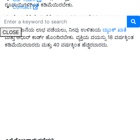
ರೂಪಾಯಿಗಳಿಗಿಂತ ಕಡಿಮೆಯಿರಬೇಕು.
Contact
ಈ ಯೋಜನೆಗೆ ಸೇರ್ಪಡೆಗೊಳ್ಳಲು ಅಗತ್ಯ ದಾಖಲೆಗಳು:
ಈ ಯೋಜನೆಯ ಲಾಭ ಪಡೆಯಲು, ನೀವು ಉಳಿತಾಯ
ಬ್ಯಾಂಕ್ ಖಾತೆ
CLOSE
ಮತ್ತು ಆಧಾರ್ ಕಾರ್ಡ್ ಹೊಂದಿರಬೇಕು. ವ್ಯಕ್ತಿಯ ವಯಸ್ಸು 18 ವರ್ಷಕ್ಕಿಂತ
ಕಡಿಮೆಯಿರಬಾರದು ಮತ್ತು 40 ವರ್ಷಕ್ಕಿಂತ ಹೆಚ್ಚಿರಬಾರದು.