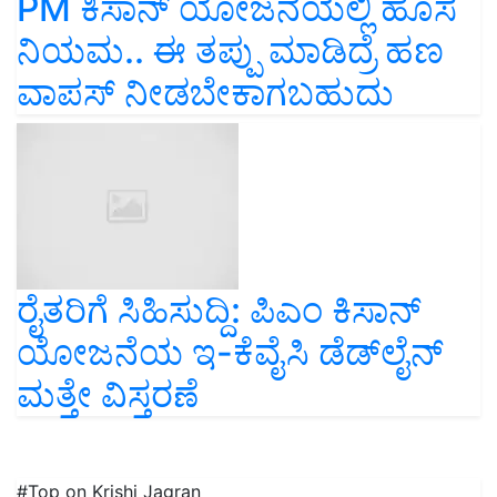
PM ಕಿಸಾನ್‌ ಯೋಜನೆಯಲ್ಲಿ ಹೊಸ
ನಿಯಮ.. ಈ ತಪ್ಪು ಮಾಡಿದ್ರೆ ಹಣ
ವಾಪಸ್‌ ನೀಡಬೇಕಾಗಬಹುದು
ರೈತರಿಗೆ ಸಿಹಿಸುದ್ದಿ: ಪಿಎಂ ಕಿಸಾನ್
ಯೋಜನೆಯ ಇ-ಕೆವೈಸಿ ಡೆಡ್‌ಲೈನ್
ಮತ್ತೇ ವಿಸ್ತರಣೆ
#Top on Krishi Jagran