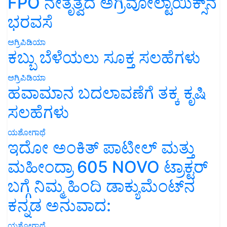
FPO ನೇತೃತ್ವದ ಅಗ್ರಿವೋಲ್ಟಾಯಿಕ್ಸ್‌ನ
ಭರವಸೆ
ಅಗ್ರಿಪಿಡಿಯಾ
ಕಬ್ಬು ಬೆಳೆಯಲು ಸೂಕ್ತ ಸಲಹೆಗಳು
ಅಗ್ರಿಪಿಡಿಯಾ
ಹವಾಮಾನ ಬದಲಾವಣೆಗೆ ತಕ್ಕ ಕೃಷಿ
ಸಲಹೆಗಳು
ಯಶೋಗಾಥೆ
ಇದೋ ಅಂಕಿತ್ ಪಾಟೀಲ್ ಮತ್ತು
ಮಹೀಂದ್ರಾ 605 NOVO ಟ್ರಾಕ್ಟರ್
ಬಗ್ಗೆ ನಿಮ್ಮ ಹಿಂದಿ ಡಾಕ್ಯುಮೆಂಟ್‌ನ
ಕನ್ನಡ ಅನುವಾದ:
ಯಶೋಗಾಥೆ