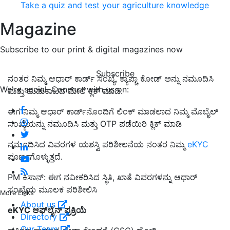
Take a quiz and test your agriculture knowledge
Magazine
Subscribe to our print & digital magazines now
Subscribe
ನಂತರ ನಿಮ್ಮ ಆಧಾರ್ ಕಾರ್ಡ್ ಸಂಖ್ಯೆ, ಕ್ಯಾಪ್ಚಾ ಕೋಡ್ ಅನ್ನು ನಮೂದಿಸಿ
We're social. Connect with us on:
ಮತ್ತು ಹುಡುಕಾಟದ ಮೇಲೆ ಕ್ಲಿಕ್ ಮಾಡಿ.
ಈಗ ನಿಮ್ಮ ಆಧಾರ್ ಕಾರ್ಡ್‌ನೊಂದಿಗೆ ಲಿಂಕ್ ಮಾಡಲಾದ ನಿಮ್ಮ ಮೊಬೈಲ್
ಸಂಖ್ಯೆಯನ್ನು ನಮೂದಿಸಿ ಮತ್ತು OTP ಪಡೆಯಿರಿ ಕ್ಲಿಕ್ ಮಾಡಿ
ನಮೂದಿಸಿದ ವಿವರಗಳ ಯಶಸ್ವಿ ಪರಿಶೀಲನೆಯ ನಂತರ ನಿಮ್ಮ
eKYC
ಪೂರ್ಣಗೊಳ್ಳುತ್ತದೆ.
PM ಕಿಸಾನ್: ಈಗ ನವೀಕರಿಸಿದ ಸ್ಥಿತಿ, ಖಾತೆ ವಿವರಗಳನ್ನು ಆಧಾರ್
ಸಂಖ್ಯೆಯ ಮೂಲಕ ಪರಿಶೀಲಿಸಿ
More Links
About us
eKYC ಆಫ್‌ಲೈನ್ ಪ್ರಕ್ರಿಯೆ
Directory
Our Team