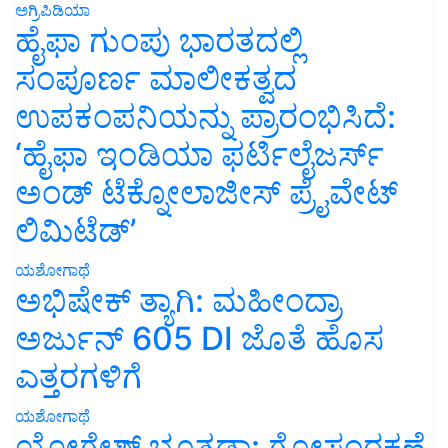
ಅಗ್ರಿಪಿಡಿಯಾ
ಹೈಫಾ ಗುಂಪು ಭಾರತದಲ್ಲಿ
ಸಂಪೂರ್ಣ ಮಾಲೀಕತ್ವದ
ಉಪಕಂಪನಿಯನ್ನು ಪ್ರಾರಂಭಿಸಿದೆ:
‘ಹೈಫಾ ಇಂಡಿಯಾ ಫರ್ಟಿಲೈಜರ್ಸ್
ಅಂಡ್ ಟೆಕ್ನೋಲಾಜೀಸ್ ಪ್ರೈವೇಟ್
ಲಿಮಿಟೆಡ್’
ಯಶೋಗಾಥೆ
ಅಭಿಷೇಕ್ ತ್ಯಾಗಿ: ಮಹೀಂದ್ರಾ
ಅರ್ಜುನ್ 605 DI ಜೊತೆ ಹೊಸ
ಎತ್ತರಗಳಿಗೆ
ಯಶೋಗಾಥೆ
ಯೋಗೇಶ್ ಭೂತಡಾ: ಗೋಸಂರಕ್ಷಣೆ