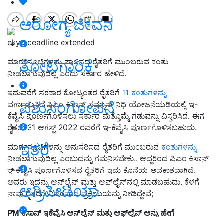
ಆರೋಗ್ಯ ಜೀವನ
ekyc deadline extended
ತೋಟಗಾರಿಕೆ
ಮಾರ್ಗಸೂಚಿಗಳನ್ನು ಪಾಲಿಸದ ರೈತರಿಗೆ ಮುಂಬರುವ ಕಂತು
ನೀಡಲಾಗುವುದಿಲ್ಲ ಎಂದು ಸರ್ಕಾರ ಹೇಳಿದೆ.
ಇದುವರೆಗೆ ಸರಕಾರ ಕೋಟ್ಯಂತರ ರೈತರಿಗೆ
11 ಕಂತುಗಳನ್ನು
ಪಶುಸಂಗೋಪನೆ
ವರ್ಗಾಯಿಸಿದೆ.ಪಿಎಂ ಕಿಸಾನ್ ಸಮ್ಮಾನ್ ನಿಧಿ ಯೋಜನೆಯಡಿಯಲ್ಲಿ ಇ-
ಕೆವೈಸಿ ಪೂರ್ಣಗೊಳಿಸಲು ಸರ್ಕಾರ ಮತ್ತೊಮ್ಮೆ ಗಡುವನ್ನು ವಿಸ್ತರಿಸಿದೆ. ಈಗ
ರೈತರು 31 ಆಗಸ್ಟ್ 2022 ರವರೆಗೆ ಇ-ಕೆವೈಸಿ ಪೂರ್ಣಗೊಳಿಸಬಹುದು.
ಇತರೆ
ಮಾರ್ಗಸೂಚಿಗಳನ್ನು ಅನುಸರಿಸದ ರೈತರಿಗೆ ಮುಂಬರುವ
ಕಂತುಗಳನ್ನು
ನೀಡಲಾಗುವುದಿಲ್ಲ ಎಂಬುದನ್ನು ಗಮನಿಸಬೇಕು.. ಆದ್ದರಿಂದ ಪಿಎಂ ಕಿಸಾನ್
ಇ-ಕೆವೈಸಿ ಪೂರ್ಣಗೊಳಿಸದ ರೈತರಿಗೆ ಇದು ಕೊನೆಯ ಅವಕಾಶವಾಗಿದೆ.
ಅವರು ಇದನ್ನು ಆನ್‌ಲೈನ್ ಮತ್ತು ಆಫ್‌ಲೈನ್‌ನಲ್ಲಿ ಮಾಡಬಹುದು. ಕೆಳಗೆ
ಅಗ್ರಿಪೀಡಿಯಾ
ನಾವು ರೈತರಿಗೆ ವಿವರವಾದ ಪ್ರಕ್ರಿಯೆಯನ್ನು ನೀಡಿದ್ದೇವೆ;
PM ಕಿಸಾನ್ ಇಕೆವೈಸಿ ಆನ್‌ಲೈನ್ ಮತ್ತು ಆಫ್‌ಲೈನ್ ಅನ್ನು ಹೇಗೆ