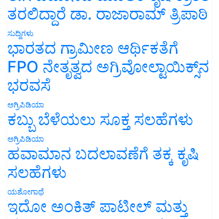
ತರಲಿದ್ದಾರೆ ಡಾ. ರಾಜಾರಾಮ್ ತ್ರಿಪಾಠಿ
ಸುದ್ದಿಗಳು
ಭಾರತದ ಗ್ರಾಮೀಣ ಆರ್ಥಿಕತೆಗೆ
FPO ನೇತೃತ್ವದ ಅಗ್ರಿವೋಲ್ಟಾಯಿಕ್ಸ್‌ನ
ಭರವಸೆ
ಅಗ್ರಿಪಿಡಿಯಾ
ಕಬ್ಬು ಬೆಳೆಯಲು ಸೂಕ್ತ ಸಲಹೆಗಳು
ಅಗ್ರಿಪಿಡಿಯಾ
ಹವಾಮಾನ ಬದಲಾವಣೆಗೆ ತಕ್ಕ ಕೃಷಿ
ಸಲಹೆಗಳು
ಯಶೋಗಾಥೆ
ಇದೋ ಅಂಕಿತ್ ಪಾಟೀಲ್ ಮತ್ತು