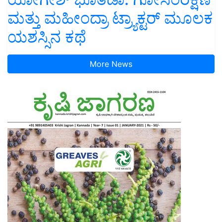
ಮತ್ತು ಮಹೀಂದ್ರಾ ಟ್ರ್ಯಾಕ್ಟರ್ ಮೂಲಕ
ಯಶಸ್ಸಿನ ಕಥೆ
More News