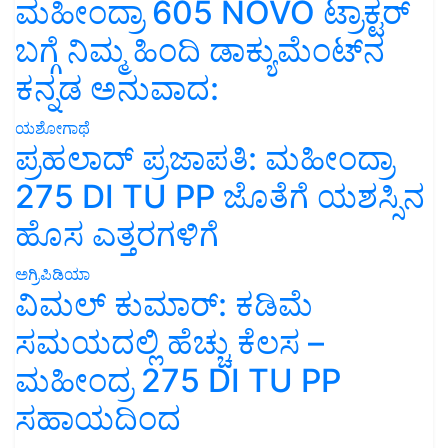
ಮಹೀಂದ್ರಾ 605 NOVO ಟ್ರಾಕ್ಟರ್
ಬಗ್ಗೆ ನಿಮ್ಮ ಹಿಂದಿ ಡಾಕ್ಯುಮೆಂಟ್‌ನ
ಕನ್ನಡ ಅನುವಾದ:
ಯಶೋಗಾಥೆ
ಪ್ರಹಲಾದ್ ಪ್ರಜಾಪತಿ: ಮಹೀಂದ್ರಾ
275 DI TU PP ಜೊತೆಗೆ ಯಶಸ್ಸಿನ
ಹೊಸ ಎತ್ತರಗಳಿಗೆ
ಅಗ್ರಿಪಿಡಿಯಾ
ವಿಮಲ್ ಕುಮಾರ್: ಕಡಿಮೆ
ಸಮಯದಲ್ಲಿ ಹೆಚ್ಚು ಕೆಲಸ –
ಮಹೀಂದ್ರ 275 DI TU PP
ಸಹಾಯದಿಂದ