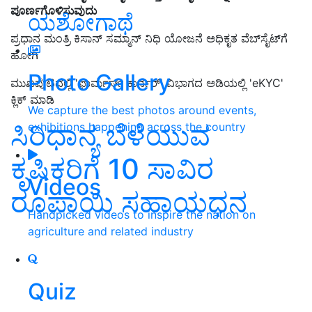
ಪೂರ್ಣಗೊಳಿಸುವುದು
ಯಶೋಗಾಥೆ
ಪ್ರಧಾನ ಮಂತ್ರಿ ಕಿಸಾನ್ ಸಮ್ಮಾನ್ ನಿಧಿ ಯೋಜನೆ ಅಧಿಕೃತ ವೆಬ್‌ಸೈಟ್‌ಗೆ
ಹೋಗಿ
Photo Gallery
ಮುಖಪುಟದಲ್ಲಿ 'ಫಾರ್ಮರ್ಸ್ ಕಾರ್ನರ್' ವಿಭಾಗದ ಅಡಿಯಲ್ಲಿ 'eKYC'
ಕ್ಲಿಕ್ ಮಾಡಿ
We capture the best photos around events,
ಸಿರಿಧಾನ್ಯ ಬೆಳೆಯುವ
exhibitions happening across the country
ಕೃಷಿಕರಿಗೆ 10 ಸಾವಿರ
Videos
ರೂಪಾಯಿ ಸಹಾಯಧನ
Handpicked videos to inspire the nation on
agriculture and related industry
Quiz