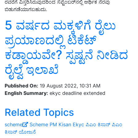
ರವರೆಗೆ ವಿಸ್ತರಿಸಿರುವುದರಿಂದ ಸೆಪ್ಟೆಂಬರ್‌ನಲ್ಲಿ ಆರ್ಥಿಕ ನೆರವು
ಬಿಡುಗಡೆಯಾಗಬಹುದು.
5 ವರ್ಷದ ಮಕ್ಕಳಿಗೆ ರೈಲು
ಪ್ರಯಾಣದಲ್ಲಿ ಟಿಕೆಟ್‌
ಕಡ್ಡಾಯವೇ? ಸ್ಪಷ್ಟನೆ ನೀಡಿದ
ರೈಲ್ವೆ ಇಲಾಖೆ
Published On:
19 August 2022, 10:31 AM
English Summary:
ekyc deadline extended
Related Topics
scheme
Scheme
PM Kisan
Ekyc
ಪಿಎಂ ಕಿಸಾನ್
ಪಿಎಂ
ಕಿಸಾನ್ ಯೋಜನೆ