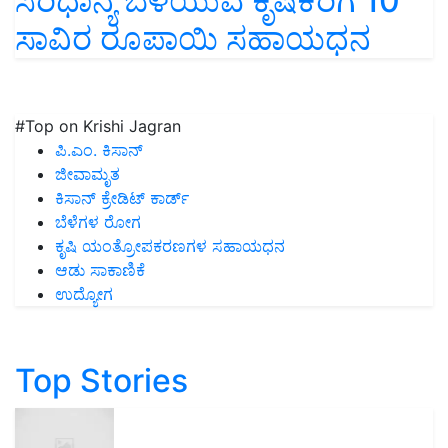
ಸಿರಿಧಾನ್ಯ ಬೆಳೆಯುವ ಕೃಷಿಕರಿಗೆ 10
ಸಾವಿರ ರೂಪಾಯಿ ಸಹಾಯಧನ
#Top on Krishi Jagran
ಪಿ.ಎಂ. ಕಿಸಾನ್
ಜೀವಾಮೃತ
ಕಿಸಾನ್ ಕ್ರೇಡಿಟ್ ಕಾರ್ಡ್
ಬೆಳೆಗಳ ರೋಗ
ಕೃಷಿ ಯಂತ್ರೋಪಕರಣಗಳ ಸಹಾಯಧನ
ಆಡು ಸಾಕಾಣಿಕೆ
ಉದ್ಯೋಗ
Top Stories