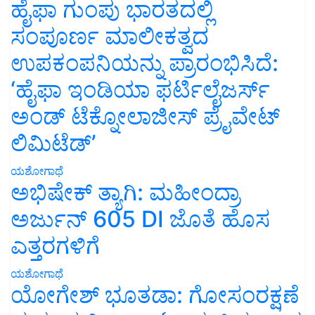
ಹೈಫಾ ಗುಂಪು ಭಾರತದಲ್ಲಿ
ಸಂಪೂರ್ಣ ಮಾಲೀಕತ್ವದ
ಉಪಕಂಪನಿಯನ್ನು ಪ್ರಾರಂಭಿಸಿದೆ:
‘ಹೈಫಾ ಇಂಡಿಯಾ ಫರ್ಟಿಲೈಜರ್ಸ್
ಅಂಡ್ ಟೆಕ್ನೋಲಾಜೀಸ್ ಪ್ರೈವೇಟ್
ಲಿಮಿಟೆಡ್’
ಯಶೋಗಾಥೆ
ಅಭಿಷೇಕ್ ತ್ಯಾಗಿ: ಮಹೀಂದ್ರಾ
ಅರ್ಜುನ್ 605 DI ಜೊತೆ ಹೊಸ
ಎತ್ತರಗಳಿಗೆ
ಯಶೋಗಾಥೆ
ಯೋಗೇಶ್ ಭೂತಡಾ: ಗೋಸಂರಕ್ಷಣೆ