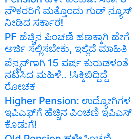
ನೌಕರರಿಗೆ ಮತ್ತೊಂದು ಗುಡ್‌ ನ್ಯೂಸ್‌
ನೀಡಿದ ಸರ್ಕಾರ!
PF ಹೆಚ್ಚಿನ ಪಿಂಚಣಿ ಹಣಕ್ಕಾಗಿ ಹೇಗೆ
ಅರ್ಜಿ ಸಲ್ಲಿಸಬೇಕು, ಇಲ್ಲಿದೆ ಮಾಹಿತಿ
ಪೆನ್ಷನ್‌ಗಾಗಿ 15 ವರ್ಷ ಕುರುಡಳಂತೆ
ನಟಿಸಿದ ಮಹಿಳೆ.. !ಸಿಕ್ಕಿಬಿದ್ದಿದ್ದೆ
ರೋಚಕ
Higher Pension: ಉದ್ಯೋಗಿಗಳ
ಇಪಿಎಫ್‌ಗೆ ಹೆಚ್ಚಿನ ಪಿಂಚಣಿ ಇಪಿಎಸ್‌
ಕೊಡುಗೆ!
Old Pension ಹಳೇಪಿಂಚಣಿ