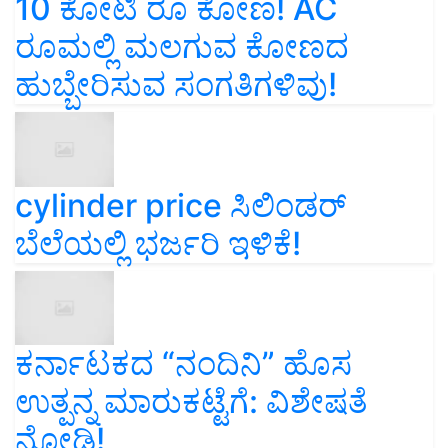
10 ಕೋಟಿ ರೂ ಕೋಣ! AC
ರೂಮಲ್ಲಿ ಮಲಗುವ ಕೋಣದ
ಹುಬ್ಬೇರಿಸುವ ಸಂಗತಿಗಳಿವು!
cylinder price ಸಿಲಿಂಡರ್‌
ಬೆಲೆಯಲ್ಲಿ ಭರ್ಜರಿ ಇಳಿಕೆ!
ಕರ್ನಾಟಕದ “ನಂದಿನಿ” ಹೊಸ
ಉತ್ಪನ್ನ ಮಾರುಕಟ್ಟೆಗೆ: ವಿಶೇಷತೆ
ನೋಡಿ!