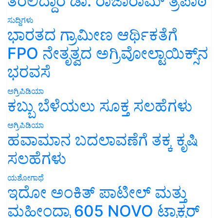
ತರಲಿದ್ದಾರೆ ಡಾ. ರಾಜಾರಾಮ್ ತ್ರಿಪಾಠಿ
ಸುದ್ದಿಗಳು
ಭಾರತದ ಗ್ರಾಮೀಣ ಆರ್ಥಿಕತೆಗೆ
FPO ನೇತೃತ್ವದ ಅಗ್ರಿವೋಲ್ಟಾಯಿಕ್ಸ್‌ನ
ಭರವಸೆ
ಅಗ್ರಿಪಿಡಿಯಾ
ಕಬ್ಬು ಬೆಳೆಯಲು ಸೂಕ್ತ ಸಲಹೆಗಳು
ಅಗ್ರಿಪಿಡಿಯಾ
ಹವಾಮಾನ ಬದಲಾವಣೆಗೆ ತಕ್ಕ ಕೃಷಿ
ಸಲಹೆಗಳು
ಯಶೋಗಾಥೆ
ಇದೋ ಅಂಕಿತ್ ಪಾಟೀಲ್ ಮತ್ತು
ಮಹೀಂದ್ರಾ 605 NOVO ಟ್ರಾಕ್ಟರ್