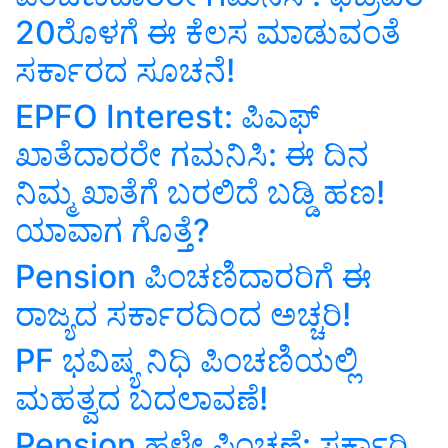
20ರೊಳಗೆ ಈ ಕೆಲಸ ಮಾಡುವಂತೆ
ಸರ್ಕಾರದ ಸೂಚನೆ!
EPFO Interest: ಪಿಎಫ್‌
ಖಾತೆದಾರರೇ ಗಮನಿಸಿ: ಈ ದಿನ
ನಿಮ್ಮ ಖಾತೆಗೆ ಬರಲಿದೆ ಬಡ್ಡಿ ಹಣ!
ಯಾವಾಗ ಗೊತ್ತೆ?
Pension ಪಿಂಚಣಿದಾರರಿಗೆ ಈ
ರಾಜ್ಯದ ಸರ್ಕಾರದಿಂದ ಅಚ್ಚರಿ!
PF ಭವಿಷ್ಯ ನಿಧಿ ಪಿಂಚಣಿಯಲ್ಲಿ
ಮಹತ್ವದ ಬದಲಾವಣೆ!
Pension ಹಳೇ ಪಿಂಚಣೆ: ಸರ್ಕಾರಿ