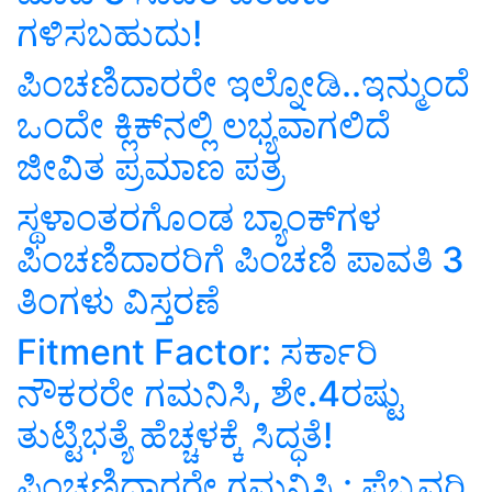
ಗಳಿಸಬಹುದು!
ಪಿಂಚಣಿದಾರರೇ ಇಲ್ನೋಡಿ..ಇನ್ಮುಂದೆ
ಒಂದೇ ಕ್ಲಿಕ್‌ನಲ್ಲಿ ಲಭ್ಯವಾಗಲಿದೆ
ಜೀವಿತ ಪ್ರಮಾಣ ಪತ್ರ
ಸ್ಥಳಾಂತರಗೊಂಡ ಬ್ಯಾಂಕ್‌ಗಳ
ಪಿಂಚಣಿದಾರರಿಗೆ ಪಿಂಚಣಿ ಪಾವತಿ 3
ತಿಂಗಳು ವಿಸ್ತರಣೆ
Fitment Factor: ಸರ್ಕಾರಿ
ನೌಕರರೇ ಗಮನಿಸಿ, ಶೇ.4ರಷ್ಟು
ತುಟ್ಟಿಭತ್ಯೆ ಹೆಚ್ಚಳಕ್ಕೆ ಸಿದ್ಧತೆ!
ಪಿಂಚಣಿದಾರರೇ ಗಮನಿಸಿ : ಫೆಬ್ರವರಿ