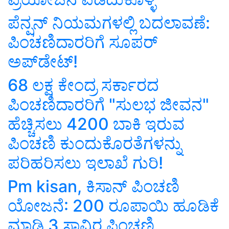
ಪೆನ್ಷನ್‌ ನಿಯಮಗಳಲ್ಲಿ ಬದಲಾವಣೆ:
ಪಿಂಚಣಿದಾರರಿಗೆ ಸೂಪರ್
ಅಪ್‌ಡೇಟ್!
68 ಲಕ್ಷ ಕೇಂದ್ರ ಸರ್ಕಾರದ
ಪಿಂಚಣಿದಾರರಿಗೆ "ಸುಲಭ ಜೀವನ"
ಹೆಚ್ಚಿಸಲು 4200 ಬಾಕಿ ಇರುವ
ಪಿಂಚಣಿ ಕುಂದುಕೊರತೆಗಳನ್ನು
ಪರಿಹರಿಸಲು ಇಲಾಖೆ ಗುರಿ!
Pm kisan, ಕಿಸಾನ್ ಪಿಂಚಣಿ
ಯೋಜನೆ: 200 ರೂಪಾಯಿ ಹೂಡಿಕೆ
ಮಾಡಿ 3 ಸಾವಿರ ಪಿಂಚಣಿ