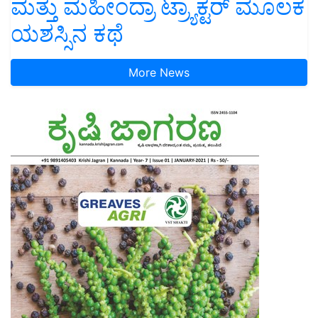
ಮತ್ತು ಮಹೀಂದ್ರಾ ಟ್ರ್ಯಾಕ್ಟರ್ ಮೂಲಕ
ಯಶಸ್ಸಿನ ಕಥೆ
More News