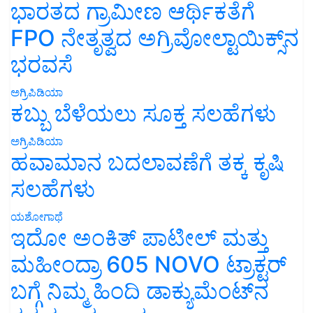
ಭಾರತದ ಗ್ರಾಮೀಣ ಆರ್ಥಿಕತೆಗೆ
FPO ನೇತೃತ್ವದ ಅಗ್ರಿವೋಲ್ಟಾಯಿಕ್ಸ್‌ನ
ಭರವಸೆ
ಅಗ್ರಿಪಿಡಿಯಾ
ಕಬ್ಬು ಬೆಳೆಯಲು ಸೂಕ್ತ ಸಲಹೆಗಳು
ಅಗ್ರಿಪಿಡಿಯಾ
ಹವಾಮಾನ ಬದಲಾವಣೆಗೆ ತಕ್ಕ ಕೃಷಿ
ಸಲಹೆಗಳು
ಯಶೋಗಾಥೆ
ಇದೋ ಅಂಕಿತ್ ಪಾಟೀಲ್ ಮತ್ತು
ಮಹೀಂದ್ರಾ 605 NOVO ಟ್ರಾಕ್ಟರ್
ಬಗ್ಗೆ ನಿಮ್ಮ ಹಿಂದಿ ಡಾಕ್ಯುಮೆಂಟ್‌ನ