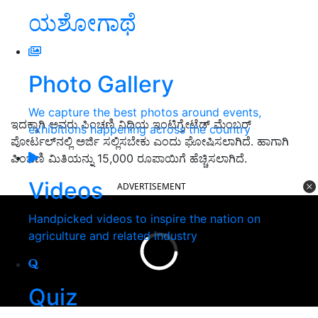
ಯಶೋಗಾಥೆ
Photo Gallery
We capture the best photos around events,
ಇದಕ್ಕಾಗಿ ಅವರು ಪಿಂಚಣಿ ನಿಧಿಯ ಇಂಟಿಗ್ರೇಟೆಡ್ ಮೆಂಬರ್
exhibitions happening across the country
ಪೋರ್ಟಲ್‌ನಲ್ಲಿ ಅರ್ಜಿ ಸಲ್ಲಿಸಬೇಕು ಎಂದು ಘೋಷಿಸಲಾಗಿದೆ. ಹಾಗಾಗಿ
ಪಿಂಚಣಿ ಮಿತಿಯನ್ನು 15,000 ರೂಪಾಯಿಗೆ ಹೆಚ್ಚಿಸಲಾಗಿದೆ.
Videos
ADVERTISEMENT
Handpicked videos to inspire the nation on
agriculture and related industry
Quiz