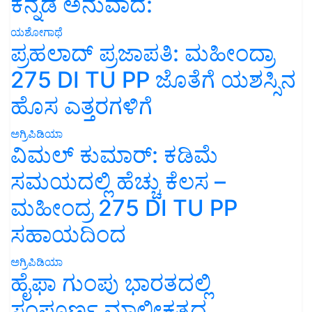
ಕನ್ನಡ ಅನುವಾದ:
ಯಶೋಗಾಥೆ
ಪ್ರಹಲಾದ್ ಪ್ರಜಾಪತಿ: ಮಹೀಂದ್ರಾ
275 DI TU PP ಜೊತೆಗೆ ಯಶಸ್ಸಿನ
ಹೊಸ ಎತ್ತರಗಳಿಗೆ
ಅಗ್ರಿಪಿಡಿಯಾ
ವಿಮಲ್ ಕುಮಾರ್: ಕಡಿಮೆ
ಸಮಯದಲ್ಲಿ ಹೆಚ್ಚು ಕೆಲಸ –
ಮಹೀಂದ್ರ 275 DI TU PP
ಸಹಾಯದಿಂದ
ಅಗ್ರಿಪಿಡಿಯಾ
ಹೈಫಾ ಗುಂಪು ಭಾರತದಲ್ಲಿ
ಸಂಪೂರ್ಣ ಮಾಲೀಕತ್ವದ