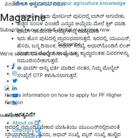
Take a quiz and test your agriculture knowledge
ಪಿಂಚಣಿಗಾಗಿ ಅನ್ವಯಿಸುವ ವಿಧಾನ
Magazine
ಸದಸ್ಯರು ಇ-ಸೇವಾ ಪೋರ್ಟಲ್ ಪುಟದಲ್ಲಿ ಲಾಗಿನ್ ಆಗುಬೇಕು.
ಹೆಚ್ಚಿನ ಸಂಬಳ ಪಿಂಚಣಿ ಎನ್ನುವ ಆಯ್ಕೆಯ ಮೇಲೆ ಕ್ಲಿಕ್ ಮಾಡಿ.
Subscribe to our print & digital magazines now
ಫಾರ್ಮ್ ಜಾಯಿಂಟ್ ಆಯ್ಕೆಗಳನ್ನು ಆಯ್ಕೆಮಾಡಿ
ಇದು ಹೊಸ ಪುಟದಲ್ಲಿ ಪ್ರಾರಂಭವಾಗುತ್ತದೆ. ಇದರಲ್ಲಿ, ಯುಎಎನ್,
Subscribe
ಹೆಸರು, ಜನ್ಮ ದಿನಾಂಕ, ಆಧಾರ್ ಸಂಖ್ಯೆ, ಆಧಾರ್‌ನೊಂದಿಗೆ ಲಿಂಕ್
ಮಾಡಲಾದ ಮೊಬೈಲ್ ಸಂಖ್ಯೆ ಮತ್ತು ಕ್ಯಾಪ್ಚಾದಂತಹ ವಿವರಗಳನ್ನು
We're social. Connect with us on:
ನಮೂದಿಸಬೇಕಾಗುತ್ತದೆ.
ಈ ಫಾರ್ಮ್ ಅನ್ನು ಭರ್ತಿ ಮಾಡಿದ ನಂತರ, ನಿಮ್ಮ ಮೊಬೈಲ್
ಸಂಖ್ಯೆಗೆ OTP ಕಳುಹಿಸಲಾಗುತ್ತದೆ.
Here is information on how to apply for PF Higher
Pension
ಏನು ಅಗತ್ಯವಿದೆ?
More Links
About us
ಅದರಲ್ಲಿ ನಮೂದಿಸಬೇಕಾದ ಮಾಹಿತಿಯು ಯುಎಎನ್‌ನಲ್ಲಿರುವಂತೆ
Directory
ಸರಿಯಾಗಿರಬೇಕು. ಹೆಸರು, ಆಧಾರ್ ಸಂಖ್ಯೆ, ಪ್ಯಾನ್ ಸಂಖ್ಯೆ, ಹುಟ್ಟಿದ
Our Team