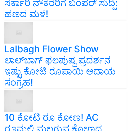
ಸರ್ಕಾರಿ ನೌಕರರಿಗೆ ಬಂಪರ್‌ ಸುದ್ದಿ:
ಹಣದ ಮಳೆ!
Lalbagh Flower Show
ಲಾಲ್‌ಬಾಗ್ ಫಲಪುಷ್ಪ ಪ್ರದರ್ಶನ
ಇಷ್ಟು ಕೋಟಿ ರೂಪಾಯಿ ಆದಾಯ
ಸಂಗ್ರಹ!
10 ಕೋಟಿ ರೂ ಕೋಣ! AC
ರೂಮಲ್ಲಿ ಮಲಗುವ ಕೋಣದ