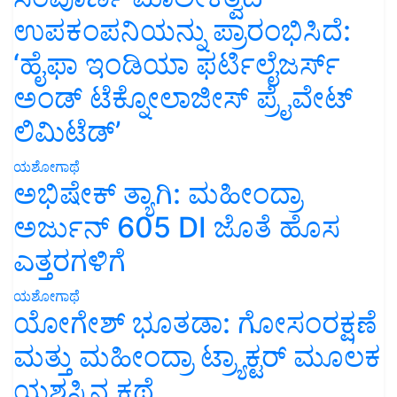
ಉಪಕಂಪನಿಯನ್ನು ಪ್ರಾರಂಭಿಸಿದೆ:
‘ಹೈಫಾ ಇಂಡಿಯಾ ಫರ್ಟಿಲೈಜರ್ಸ್
ಅಂಡ್ ಟೆಕ್ನೋಲಾಜೀಸ್ ಪ್ರೈವೇಟ್
ಲಿಮಿಟೆಡ್’
ಯಶೋಗಾಥೆ
ಅಭಿಷೇಕ್ ತ್ಯಾಗಿ: ಮಹೀಂದ್ರಾ
ಅರ್ಜುನ್ 605 DI ಜೊತೆ ಹೊಸ
ಎತ್ತರಗಳಿಗೆ
ಯಶೋಗಾಥೆ
ಯೋಗೇಶ್ ಭೂತಡಾ: ಗೋಸಂರಕ್ಷಣೆ
ಮತ್ತು ಮಹೀಂದ್ರಾ ಟ್ರ್ಯಾಕ್ಟರ್ ಮೂಲಕ
ಯಶಸ್ಸಿನ ಕಥೆ