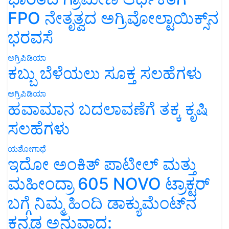
FPO ನೇತೃತ್ವದ ಅಗ್ರಿವೋಲ್ಟಾಯಿಕ್ಸ್‌ನ
ಭರವಸೆ
ಅಗ್ರಿಪಿಡಿಯಾ
ಕಬ್ಬು ಬೆಳೆಯಲು ಸೂಕ್ತ ಸಲಹೆಗಳು
ಅಗ್ರಿಪಿಡಿಯಾ
ಹವಾಮಾನ ಬದಲಾವಣೆಗೆ ತಕ್ಕ ಕೃಷಿ
ಸಲಹೆಗಳು
ಯಶೋಗಾಥೆ
ಇದೋ ಅಂಕಿತ್ ಪಾಟೀಲ್ ಮತ್ತು
ಮಹೀಂದ್ರಾ 605 NOVO ಟ್ರಾಕ್ಟರ್
ಬಗ್ಗೆ ನಿಮ್ಮ ಹಿಂದಿ ಡಾಕ್ಯುಮೆಂಟ್‌ನ
ಕನ್ನಡ ಅನುವಾದ: