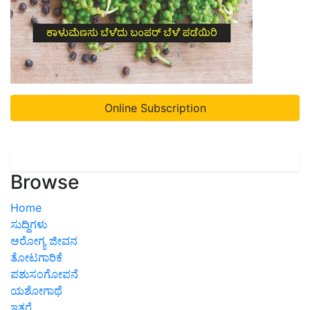
Online Subscription
Browse
Home
ಸುದ್ದಿಗಳು
ಆರೋಗ್ಯ ಜೀವನ
ತೋಟಗಾರಿಕೆ
ಪಶುಸಂಗೋಪನೆ
ಯಶೋಗಾಥೆ
ಇತರೆ