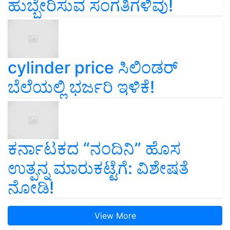
ಹುಬ್ಬೇರಿಸುವ ಸಂಗತಿಗಳಿವು!
cylinder price ಸಿಲಿಂಡರ್‌
ಬೆಲೆಯಲ್ಲಿ ಭರ್ಜರಿ ಇಳಿಕೆ!
ಕರ್ನಾಟಕದ “ನಂದಿನಿ” ಹೊಸ
ಉತ್ಪನ್ನ ಮಾರುಕಟ್ಟೆಗೆ: ವಿಶೇಷತೆ
ನೋಡಿ!
View More