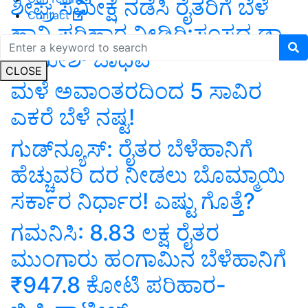
ಶೀಘ್ರ ಸಮೀಕ್ಷೆ ನಡೆಸಿ ರೈತರಿಗೆ ಬೆಳೆ
Contact
ಹಾನಿ ಪರಿಹಾರ ನೀಡಿರಿ:ಸಂಸದ ಡಾ.
ಉಮೇಶ್ ಜಾಧವ
CLOSE
ಮಳೆ ಅವಾಂತರದಿಂದ 5 ಸಾವಿರ
ಎಕರೆ ಬೆಳೆ ನಷ್ಟ!
ಗುಡ್‌ನ್ಯೂಸ್‌: ರೈತರ ಬೆಳೆಹಾನಿಗೆ
ಹೆಚ್ಚುವರಿ ದರ ನೀಡಲು ಬೊಮ್ಮಾಯಿ
ಸರ್ಕಾರ ನಿರ್ಧಾರ! ಎಷ್ಟು ಗೊತ್ತೆ?
ಗಮನಿಸಿ: 8.83 ಲಕ್ಷ ರೈತರ
ಮುಂಗಾರು ಹಂಗಾಮಿನ ಬೆಳೆಹಾನಿಗೆ
₹947.8 ಕೋಟಿ ಪರಿಹಾರ-