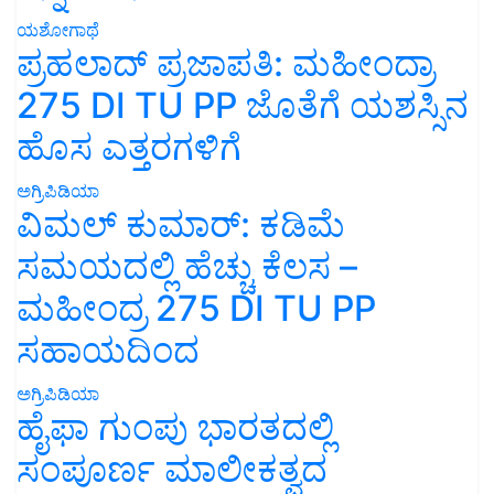
ಯಶೋಗಾಥೆ
ಪ್ರಹಲಾದ್ ಪ್ರಜಾಪತಿ: ಮಹೀಂದ್ರಾ
275 DI TU PP ಜೊತೆಗೆ ಯಶಸ್ಸಿನ
ಹೊಸ ಎತ್ತರಗಳಿಗೆ
ಅಗ್ರಿಪಿಡಿಯಾ
ವಿಮಲ್ ಕುಮಾರ್: ಕಡಿಮೆ
ಸಮಯದಲ್ಲಿ ಹೆಚ್ಚು ಕೆಲಸ –
ಮಹೀಂದ್ರ 275 DI TU PP
ಸಹಾಯದಿಂದ
ಅಗ್ರಿಪಿಡಿಯಾ
ಹೈಫಾ ಗುಂಪು ಭಾರತದಲ್ಲಿ
ಸಂಪೂರ್ಣ ಮಾಲೀಕತ್ವದ