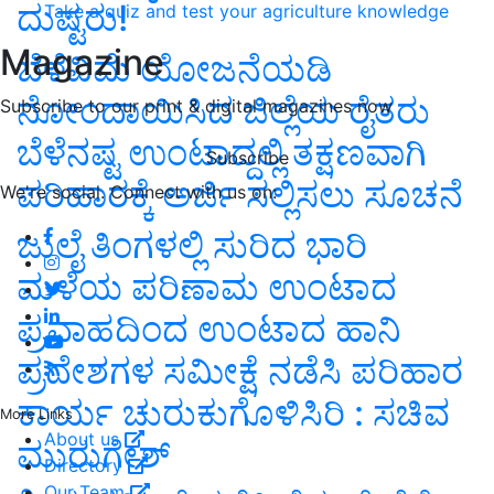
ದುಷ್ಟರು!
Take a quiz and test your agriculture knowledge
Magazine
ಬೆಳೆವಿಮೆ ಯೋಜನೆಯಡಿ
ನೋಂದಾಯಿಸಿದ ಜಿಲ್ಲೆಯ ರೈತರು
Subscribe to our print & digital magazines now
ಬೆಳೆನಷ್ಟ ಉಂಟಾದ್ದಲ್ಲಿ ತಕ್ಷಣವಾಗಿ
Subscribe
ಪರಿಹಾರಕ್ಕೆ ಅರ್ಜಿ ಸಲ್ಲಿಸಲು ಸೂಚನೆ
We're social. Connect with us on:
ಜುಲೈ ತಿಂಗಳಲ್ಲಿ ಸುರಿದ ಭಾರಿ
ಮಳೆಯ ಪರಿಣಾಮ ಉಂಟಾದ
ಪ್ರವಾಹದಿಂದ ಉಂಟಾದ ಹಾನಿ
ಪ್ರದೇಶಗಳ ಸಮೀಕ್ಷೆ ನಡೆಸಿ ಪರಿಹಾರ
ಕಾರ್ಯ ಚುರುಕುಗೊಳಿಸಿರಿ : ಸಚಿವ
More Links
About us
ಮುರುಗೇಶ್
Directory
Our Team