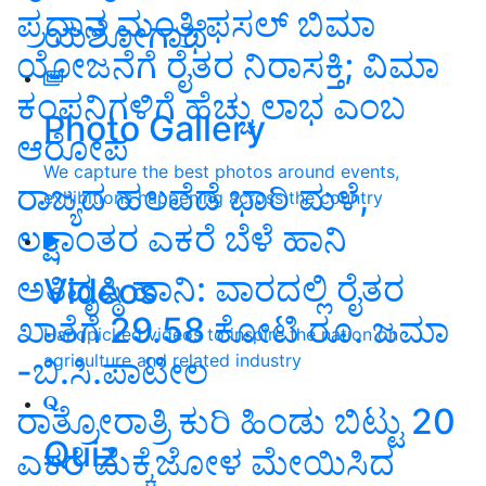
ಪ್ರಧಾನ ಮಂತ್ರಿ ಫಸಲ್ ಬಿಮಾ
ಯಶೋಗಾಥೆ
ಯೋಜನೆಗೆ ರೈತರ ನಿರಾಸಕ್ತಿ; ವಿಮಾ
ಕಂಪನಿಗಳಿಗೆ ಹೆಚ್ಚು ಲಾಭ ಎಂಬ
Photo Gallery
ಆರೋಪ
We capture the best photos around events,
ರಾಜ್ಯದ ಹಲವೆಡೆ ಭಾರಿ ಮಳೆ,
exhibitions happening across the country
ಲಕ್ಷಾಂತರ ಎಕರೆ ಬೆಳೆ ಹಾನಿ
ಅತಿವೃಷ್ಠಿ ಹಾನಿ: ವಾರದಲ್ಲಿ ರೈತರ
Videos
ಖಾತೆಗೆ 29.58 ಕೋಟಿ ರೂ. ಜಮಾ
Handpicked videos to inspire the nation on
agriculture and related industry
-ಬಿ.ಸಿ.ಪಾಟೀಲ
ರಾತ್ರೋರಾತ್ರಿ ಕುರಿ ಹಿಂಡು ಬಿಟ್ಟು 20
Quiz
ಎಕರೆ ಮೆಕ್ಕೆಜೋಳ ಮೇಯಿಸಿದ