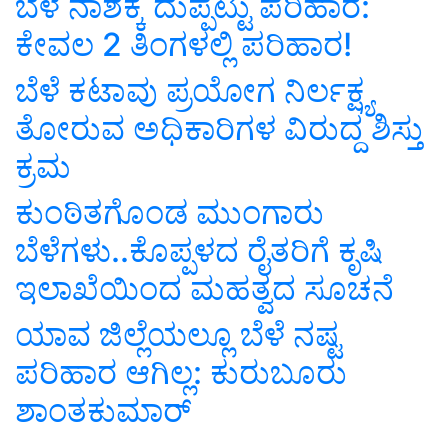
ಬೆಳೆ ನಾಶಕ್ಕೆ ದುಪ್ಪಟ್ಟು ಪರಿಹಾರ:
ಕೇವಲ 2 ತಿಂಗಳಲ್ಲಿ ಪರಿಹಾರ!
ಬೆಳೆ ಕಟಾವು ಪ್ರಯೋಗ ನಿರ್ಲಕ್ಷ್ಯ
ತೋರುವ ಅಧಿಕಾರಿಗಳ ವಿರುದ್ದ ಶಿಸ್ತು
ಕ್ರಮ
ಕುಂಠಿತಗೊಂಡ ಮುಂಗಾರು
ಬೆಳೆಗಳು..ಕೊಪ್ಪಳದ ರೈತರಿಗೆ ಕೃಷಿ
ಇಲಾಖೆಯಿಂದ ಮಹತ್ವದ ಸೂಚನೆ
ಯಾವ ಜಿಲ್ಲೆಯಲ್ಲೂ ಬೆಳೆ ನಷ್ಟ
ಪರಿಹಾರ ಆಗಿಲ್ಲ: ಕುರುಬೂರು
ಶಾಂತಕುಮಾರ್‌