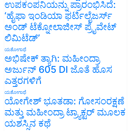
ಉಪಕಂಪನಿಯನ್ನು ಪ್ರಾರಂಭಿಸಿದೆ:
‘ಹೈಫಾ ಇಂಡಿಯಾ ಫರ್ಟಿಲೈಜರ್ಸ್
ಅಂಡ್ ಟೆಕ್ನೋಲಾಜೀಸ್ ಪ್ರೈವೇಟ್
ಲಿಮಿಟೆಡ್’
ಯಶೋಗಾಥೆ
ಅಭಿಷೇಕ್ ತ್ಯಾಗಿ: ಮಹೀಂದ್ರಾ
ಅರ್ಜುನ್ 605 DI ಜೊತೆ ಹೊಸ
ಎತ್ತರಗಳಿಗೆ
ಯಶೋಗಾಥೆ
ಯೋಗೇಶ್ ಭೂತಡಾ: ಗೋಸಂರಕ್ಷಣೆ
ಮತ್ತು ಮಹೀಂದ್ರಾ ಟ್ರ್ಯಾಕ್ಟರ್ ಮೂಲಕ
ಯಶಸ್ಸಿನ ಕಥೆ