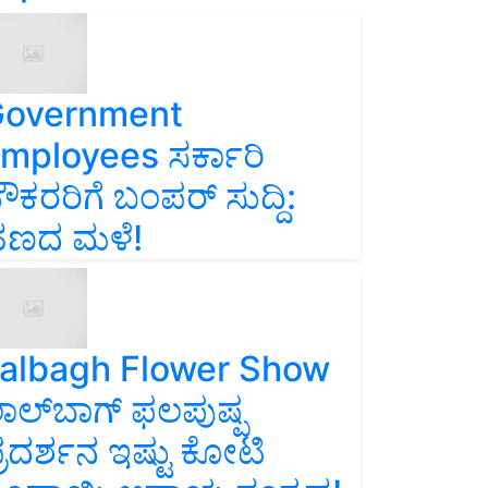
overnment
mployees ಸರ್ಕಾರಿ
ೌಕರರಿಗೆ ಬಂಪರ್‌ ಸುದ್ದಿ:
ಣದ ಮಳೆ!
albagh Flower Show
ಾಲ್‌ಬಾಗ್ ಫಲಪುಷ್ಪ
್ರದರ್ಶನ ಇಷ್ಟು ಕೋಟಿ