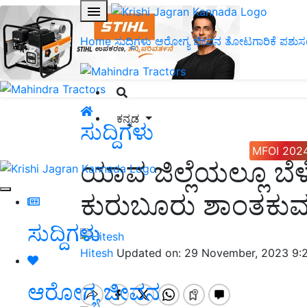
Home
ಸುದ್ದಿಗಳು
ಆರೋಗ್ಯ ಜೀವನ
ತೋಟಗಾರಿಕೆ
ಪಶುಸ
ಕನ್ನಡ
ಸುದ್ದಿಗಳು
MFOI 202
ಯಾವ ಜಿಲ್ಲೆಯಲ್ಲೂ ಬೆಳೆ
ಕುರುಬೂರು ಶಾಂತಕುಮ
ಸುದ್ದಿಗಳು
Hitesh
Updated on: 29 November, 2023 9:
ಆರೋಗ್ಯ ಜೀವನ