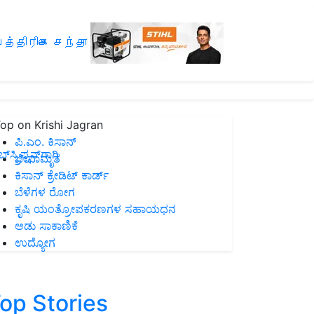
த்திரிகை சந்தா
op on Krishi Jagran
ಪಿ.ಎಂ. ಕಿಸಾನ್
ಸ್ಕ್ರಿಪ್ಷನ್‌ಗಾಗಿ
ಜೀವಾಮೃತ
ಕಿಸಾನ್ ಕ್ರೇಡಿಟ್ ಕಾರ್ಡ್
ಬೆಳೆಗಳ ರೋಗ
ಕೃಷಿ ಯಂತ್ರೋಪಕರಣಗಳ ಸಹಾಯಧನ
ಆಡು ಸಾಕಾಣಿಕೆ
ಉದ್ಯೋಗ
op Stories