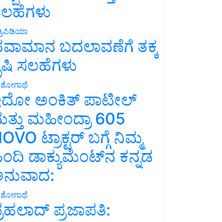
ಲಹೆಗಳು
್ರಿಪಿಡಿಯಾ
ವಾಮಾನ ಬದಲಾವಣೆಗೆ ತಕ್ಕ
ೃಷಿ ಸಲಹೆಗಳು
ಶೋಗಾಥೆ
ದೋ ಅಂಕಿತ್ ಪಾಟೀಲ್
ತ್ತು ಮಹೀಂದ್ರಾ 605
OVO ಟ್ರಾಕ್ಟರ್ ಬಗ್ಗೆ ನಿಮ್ಮ
ಿಂದಿ ಡಾಕ್ಯುಮೆಂಟ್‌ನ ಕನ್ನಡ
ನುವಾದ:
ಶೋಗಾಥೆ
್ರಹಲಾದ್ ಪ್ರಜಾಪತಿ: