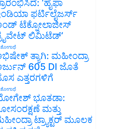
್ರಾರಂಭಿಸಿದೆ: ‘ಹೈಫಾ
ಂಡಿಯಾ ಫರ್ಟಿಲೈಜರ್ಸ್
ಂಡ್ ಟೆಕ್ನೋಲಾಜೀಸ್
್ರೈವೇಟ್ ಲಿಮಿಟೆಡ್’
ಶೋಗಾಥೆ
ಭಿಷೇಕ್ ತ್ಯಾಗಿ: ಮಹೀಂದ್ರಾ
ರ್ಜುನ್ 605 DI ಜೊತೆ
ೊಸ ಎತ್ತರಗಳಿಗೆ
ಶೋಗಾಥೆ
ೋಗೇಶ್ ಭೂತಡಾ:
ೋಸಂರಕ್ಷಣೆ ಮತ್ತು
ಹೀಂದ್ರಾ ಟ್ರ್ಯಾಕ್ಟರ್ ಮೂಲಕ