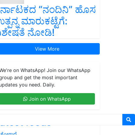
ರ್ನಾಟಕದ “ನಂದಿನಿ” ಹೊಸ
ತ್ಪನ್ನ ಮಾರುಕಟ್ಟೆಗೆ:
ಿಶೇಷತೆ ನೋಡಿ!
View More
We're on WhatsApp! Join our WhatsApp
group and get the most important
updates you need. Daily.
Join on WhatsApp
atest feeds
ಶೋಗಾಥೆ