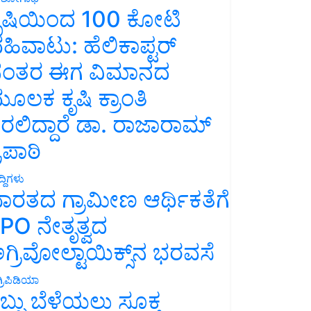
ೃಷಿಯಿಂದ 100 ಕೋಟಿ
ಹಿವಾಟು: ಹೆಲಿಕಾಪ್ಟರ್
ಂತರ ಈಗ ವಿಮಾನದ
ೂಲಕ ಕೃಷಿ ಕ್ರಾಂತಿ
ರಲಿದ್ದಾರೆ ಡಾ. ರಾಜಾರಾಮ್
್ರಿಪಾಠಿ
್ದಿಗಳು
ಾರತದ ಗ್ರಾಮೀಣ ಆರ್ಥಿಕತೆಗೆ
PO ನೇತೃತ್ವದ
ಗ್ರಿವೋಲ್ಟಾಯಿಕ್ಸ್‌ನ ಭರವಸೆ
್ರಿಪಿಡಿಯಾ
ಬ್ಬು ಬೆಳೆಯಲು ಸೂಕ್ತ