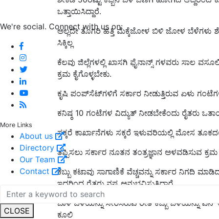
ಒತ್ತಾಯಿಸಿದ್ದಾರೆ.
We're social. Connect with us on:
ಅಲ್ಲದೇ ತೊಗರಿ ಹತ್ತಿ ಮೆಕ್ಕೆಜೋಳ ಬಿಳಿ ಜೋಳ ಬೆಳೆಗಳು ಶೇಕ
ಸಿಕ್ಕಿಲ್ಲ
ಕೆಲವು ಜಿಲ್ಲೆಗಳಲ್ಲಿ ಖಾಸಗಿ ಫೈನಾನ್ಸ್ ಗಳವರು ಸಾಲ ವಸೂಲಿ
ಕ್ರಮ ಕೈಗೊಳ್ಳಬೇಕು.
ಕೃಷಿ ಪಂಪ್‌ಸೆಟ್‌ಗಳಿಗೆ ಸರ್ಕಾರ ನೀಡುತ್ತಿರುವ ಏಳು ಗಂಟೆಗಳ
ಕನಿಷ್ಠ 10 ಗಂಟೆಗಳ ವಿದ್ಯುತ್ ನೀಡಬೇಕೆಂದು ರೈತರು ಒತಾಯಿ
More Links
ಸಕ್ಕರೆ ಕಾರ್ಖಾನೆಗಳು ಸಕ್ಕರೆ ಇಳುವರಿಯಲ್ಲಿ ಮೋಸ ತೂಕದಲ್ಲಿ
About us
Directory
ತಪ್ಪಿಸಲು ಸರ್ಕಾರ ನೂತನ ತಂತ್ರಜ್ಞಾನ ಅಳವಡಿಸುವ ಕ್ರಮ
Our Team
Contact
ಕಬ್ಬು ಕಟಾವು ಸಾಗಾಣಿಕೆ ವೆಚ್ಚವನ್ನು ಸರ್ಕಾರ ನಿಗದಿ ಮಾಡಿದ
ಇದರಿಂದ ರೈತರು ನಷ್ಟ ಅನುಭವಿಸುತ್ತಿದ್ದಾರೆ.
ಬಾಳೆ ಬೆಳೆಯನ್ನು ಸೇರಿಸಿರುವ ರೀತಿ ಕಬ್ಬು ಬೆಳೆಯನ್ನು
CLOSE
ಕೂಲಿ