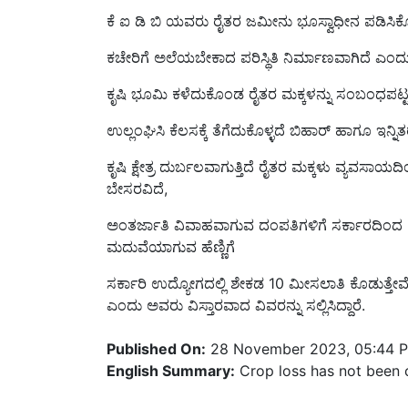
ಕಚೇರಿಗೆ ಅಲೆಯಬೇಕಾದ ಪರಿಸ್ಥಿತಿ ನಿರ್ಮಾಣವಾಗಿದೆ ಎಂದು 
ಕೃಷಿ ಭೂಮಿ ಕಳೆದುಕೊಂಡ ರೈತರ ಮಕ್ಕಳನ್ನು ಸಂಬಂಧಪಟ್
ಉಲ್ಲಂಘಿಸಿ ಕೆಲಸಕ್ಕೆ ತೆಗೆದುಕೊಳ್ಳದೆ ಬಿಹಾರ್ ಹಾಗೂ ಇನ್ನಿ
ಕೃಷಿ ಕ್ಷೇತ್ರ ದುರ್ಬಲವಾಗುತ್ತಿದೆ ರೈತರ ಮಕ್ಕಳು ವ್ಯವಸಾಯದಿ
ಬೇಸರವಿದೆ,
ಅಂತರ್ಜಾತಿ ವಿವಾಹವಾಗುವ ದಂಪತಿಗಳಿಗೆ ಸರ್ಕಾರದಿಂದ
ಮದುವೆಯಾಗುವ ಹೆಣ್ಣಿಗೆ
ಸರ್ಕಾರಿ ಉದ್ಯೋಗದಲ್ಲಿ ಶೇಕಡ 10 ಮೀಸಲಾತಿ ಕೊಡುತ್ತೇವ
ಎಂದು ಅವರು ವಿಸ್ತಾರವಾದ ವಿವರನ್ನು ಸಲ್ಲಿಸಿದ್ದಾರೆ.
Published On:
28 November 2023, 05:44 
English Summary:
Crop loss has not been 
Related Topics