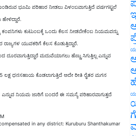
ಪ
ಇ
ಹೇಳಿದ್ದಾರೆ.
ಅ
ಟ ಕಂಪನಿಗಳು ಕುಟುಂಬಕ್ಕೆ ಒಂದು ಕೆಲಸ ನೀಡಬೇಕೆಂಬ ನಿಯಮವನ್ನು
ಪ
ತರ ರಾಜ್ಯಗಳ ಯುವಕರಿಗೆ ಕೆಲಸ ಕೊಡುತ್ತಿದ್ದಾರೆ.
ಂದ ದೂರವಾಗುತ್ತಿದ್ದಾರೆ ಮದುವೆಯಾಗಲು ಹೆಣ್ಣು ಸಿಗುತ್ತಿಲ್ಲ ಎನ್ನುವ
ಯ
ಅ
ಅ
 5 ಲಕ್ಷ ಧನಸಹಾಯ ಕೊಡಲಾಗುತ್ತಿದೆ ಅದೇ ರೀತಿ ರೈತರ ಮಗನ
ಹ
ೆ ಎನ್ನುವ ನಿಯಮ ಜಾರಿಗೆ ಬಂದರೆ ಈ ಸಮಸ್ಯೆ ಪರಿಹಾರವಾಗುತ್ತದೆ
ಯ
ಯ
PM
ಗ
compensated in any district: Kuruburu Shanthakumar
ಮ