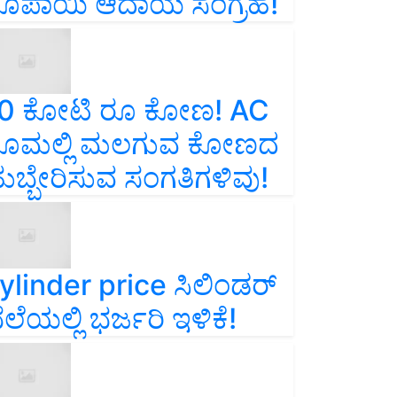
ೂಪಾಯಿ ಆದಾಯ ಸಂಗ್ರಹ!
0 ಕೋಟಿ ರೂ ಕೋಣ! AC
ೂಮಲ್ಲಿ ಮಲಗುವ ಕೋಣದ
ುಬ್ಬೇರಿಸುವ ಸಂಗತಿಗಳಿವು!
ylinder price ಸಿಲಿಂಡರ್‌
ೆಲೆಯಲ್ಲಿ ಭರ್ಜರಿ ಇಳಿಕೆ!