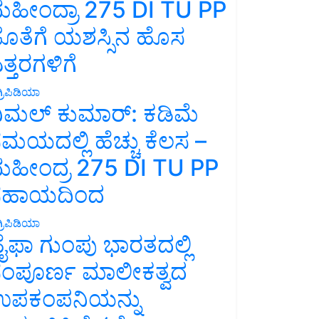
ಹೀಂದ್ರಾ 275 DI TU PP
ೊತೆಗೆ ಯಶಸ್ಸಿನ ಹೊಸ
ತ್ತರಗಳಿಗೆ
್ರಿಪಿಡಿಯಾ
ಿಮಲ್ ಕುಮಾರ್: ಕಡಿಮೆ
ಮಯದಲ್ಲಿ ಹೆಚ್ಚು ಕೆಲಸ –
ಹೀಂದ್ರ 275 DI TU PP
ಸಹಾಯದಿಂದ
್ರಿಪಿಡಿಯಾ
ೈಫಾ ಗುಂಪು ಭಾರತದಲ್ಲಿ
ಂಪೂರ್ಣ ಮಾಲೀಕತ್ವದ
ಪಕಂಪನಿಯನ್ನು