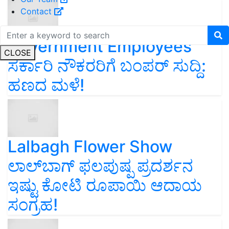
Contact
Government Employees
CLOSE
ಸರ್ಕಾರಿ ನೌಕರರಿಗೆ ಬಂಪರ್‌ ಸುದ್ದಿ:
ಹಣದ ಮಳೆ!
Lalbagh Flower Show
ಲಾಲ್‌ಬಾಗ್ ಫಲಪುಷ್ಪ ಪ್ರದರ್ಶನ
ಇಷ್ಟು ಕೋಟಿ ರೂಪಾಯಿ ಆದಾಯ
ಸಂಗ್ರಹ!