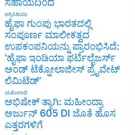
ಸಹಾಯದಿಂದ
ಅಗ್ರಿಪಿಡಿಯಾ
ಹೈಫಾ ಗುಂಪು ಭಾರತದಲ್ಲಿ
ಸಂಪೂರ್ಣ ಮಾಲೀಕತ್ವದ
ಉಪಕಂಪನಿಯನ್ನು ಪ್ರಾರಂಭಿಸಿದೆ:
‘ಹೈಫಾ ಇಂಡಿಯಾ ಫರ್ಟಿಲೈಜರ್ಸ್
ಅಂಡ್ ಟೆಕ್ನೋಲಾಜೀಸ್ ಪ್ರೈವೇಟ್
ಲಿಮಿಟೆಡ್’
ಯಶೋಗಾಥೆ
ಅಭಿಷೇಕ್ ತ್ಯಾಗಿ: ಮಹೀಂದ್ರಾ
ಅರ್ಜುನ್ 605 DI ಜೊತೆ ಹೊಸ
ಎತ್ತರಗಳಿಗೆ