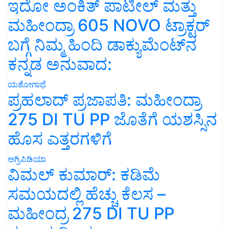
ಇದೋ ಅಂಕಿತ್ ಪಾಟೀಲ್ ಮತ್ತು
ಮಹೀಂದ್ರಾ 605 NOVO ಟ್ರಾಕ್ಟರ್
ಬಗ್ಗೆ ನಿಮ್ಮ ಹಿಂದಿ ಡಾಕ್ಯುಮೆಂಟ್‌ನ
ಕನ್ನಡ ಅನುವಾದ:
ಯಶೋಗಾಥೆ
ಪ್ರಹಲಾದ್ ಪ್ರಜಾಪತಿ: ಮಹೀಂದ್ರಾ
275 DI TU PP ಜೊತೆಗೆ ಯಶಸ್ಸಿನ
ಹೊಸ ಎತ್ತರಗಳಿಗೆ
ಅಗ್ರಿಪಿಡಿಯಾ
ವಿಮಲ್ ಕುಮಾರ್: ಕಡಿಮೆ
ಸಮಯದಲ್ಲಿ ಹೆಚ್ಚು ಕೆಲಸ –
ಮಹೀಂದ್ರ 275 DI TU PP