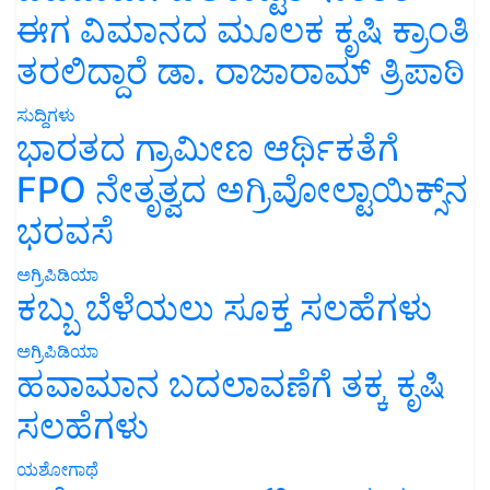
ಈಗ ವಿಮಾನದ ಮೂಲಕ ಕೃಷಿ ಕ್ರಾಂತಿ
ತರಲಿದ್ದಾರೆ ಡಾ. ರಾಜಾರಾಮ್ ತ್ರಿಪಾಠಿ
ಸುದ್ದಿಗಳು
ಭಾರತದ ಗ್ರಾಮೀಣ ಆರ್ಥಿಕತೆಗೆ
FPO ನೇತೃತ್ವದ ಅಗ್ರಿವೋಲ್ಟಾಯಿಕ್ಸ್‌ನ
ಭರವಸೆ
ಅಗ್ರಿಪಿಡಿಯಾ
ಕಬ್ಬು ಬೆಳೆಯಲು ಸೂಕ್ತ ಸಲಹೆಗಳು
ಅಗ್ರಿಪಿಡಿಯಾ
ಹವಾಮಾನ ಬದಲಾವಣೆಗೆ ತಕ್ಕ ಕೃಷಿ
ಸಲಹೆಗಳು
ಯಶೋಗಾಥೆ