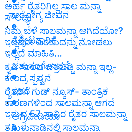
ಅರ್ಹ ರೈತರಿಗಿಲ್ಲ ಸಾಲ ಮನ್ನಾ
ಆರೋಗ್ಯ ಜೀವನ
ಸೌಲಭ್ಯ!
ನಿಮ್ಮ ಬೆಳೆ ಸಾಲಮನ್ನಾ ಆಗಿದೆಯೋ?
ತೋಟಗಾರಿಕೆ
ಇಲ್ಲವೋ ಎಂಬುದನ್ನು ನೋಡಲು
ಇಲ್ಲಿದೆ ಮಾಹಿತಿ...
ಪಶುಸಂಗೋಪನೆ
ಕೃಷಿ ಸಾಲದ ಚಕ್ರಬಡ್ಡಿ ಮನ್ನಾ ಇಲ್ಲ-
ಕೇಂದ್ರ ಸ್ಪಷ್ಟನೆ
ಇತರೆ
ರೈತರಿಗೆ ಗುಡ್ ನ್ಯೂಸ್- ತಾಂತ್ರಿಕ
ಕಾರಣಗಳಿಂದ ಸಾಲಮನ್ನಾ ಆಗದೆ
ಇರುವ 57 ಸಾವಿರ ರೈತರ ಸಾಲಮನ್ನಾ
ಅಗ್ರಿಪೀಡಿಯಾ
ತಮಿಳುನಾಡಿನಲ್ಲಿ ಸಾಲಮನ್ನಾ