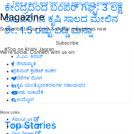
Take a quiz and test your agriculture knowledge
ಕೇಂದ್ರದಿಂದ ಬಂಪರ್‌ ಗಿಫ್ಟ್‌: 3 ಲಕ್ಷ
Magazine
ರೂ.ವರೆಗಿನ ಕೃಷಿ ಸಾಲದ ಮೇಲಿನ
ಶೇ. 1.5 ರಷ್ಟು ಬಡ್ಡಿ ಮನ್ನಾ
Subscribe to our print & digital magazines now
Subscribe
#Top on Krishi Jagran
We're social. Connect with us on:
ಪಿ.ಎಂ. ಕಿಸಾನ್
ಜೀವಾಮೃತ
ಕಿಸಾನ್ ಕ್ರೇಡಿಟ್ ಕಾರ್ಡ್
ಬೆಳೆಗಳ ರೋಗ
ಕೃಷಿ ಯಂತ್ರೋಪಕರಣಗಳ ಸಹಾಯಧನ
ಆಡು ಸಾಕಾಣಿಕೆ
ಉದ್ಯೋಗ
More Links
About us
Top Stories
Directory
Our Team