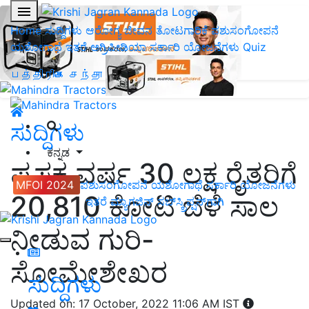
Home
ಸುದ್ದಿಗಳು
ಆರೋಗ್ಯ ಜೀವನ
ತೋಟಗಾರಿಕೆ
ಪಶುಸಂಗೋಪನೆ
ಯಶೋಗಾಥೆ
ಇತರೆ
ಅಗ್ರಿಪೀಡಿಯಾ
ಸರ್ಕಾರಿ ಯೋಜನೆಗಳು
Quiz
பத்திரிகை சந்தா
ಸುದ್ದಿಗಳು
ಕನ್ನಡ
ಪ್ರಸಕ್ತ ವರ್ಷ 30 ಲಕ್ಷ ರೈತರಿಗೆ
MFOI 2024
ಪಶುಸಂಗೋಪನೆ
ಯಶೋಗಾಥೆ
ಸರ್ಕಾರಿ ಯೋಜನೆಗಳು
20,810 ಕೋಟಿ ಬೆಳೆ ಸಾಲ
ಇತರೆ
ಮ್ಯಾಗಜಿನ್‌ ಸಬ್‌ಸ್ಕ್ರಿಪ್ಷನ್‌ಗಾಗಿ
ನೀಡುವ ಗುರಿ-
ಸೋಮೇಶೇಖರ
ಸುದ್ದಿಗಳು
Updated on: 17 October, 2022 11:06 AM IST