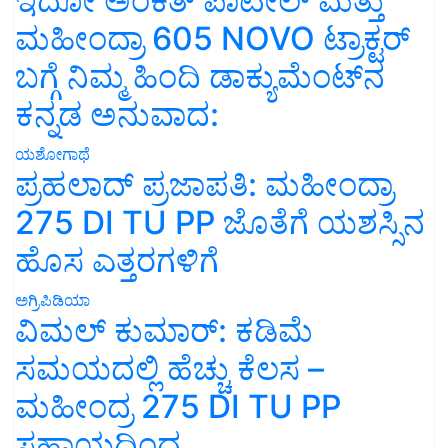
ಇದೋ ಅಂಕಿತ್ ಪಾಟೀಲ್ ಮತ್ತು
ಮಹೀಂದ್ರಾ 605 NOVO ಟ್ರಾಕ್ಟರ್
ಬಗ್ಗೆ ನಿಮ್ಮ ಹಿಂದಿ ಡಾಕ್ಯುಮೆಂಟ್‌ನ
ಕನ್ನಡ ಅನುವಾದ:
ಯಶೋಗಾಥೆ
ಪ್ರಹಲಾದ್ ಪ್ರಜಾಪತಿ: ಮಹೀಂದ್ರಾ
275 DI TU PP ಜೊತೆಗೆ ಯಶಸ್ಸಿನ
ಹೊಸ ಎತ್ತರಗಳಿಗೆ
ಅಗ್ರಿಪಿಡಿಯಾ
ವಿಮಲ್ ಕುಮಾರ್: ಕಡಿಮೆ
ಸಮಯದಲ್ಲಿ ಹೆಚ್ಚು ಕೆಲಸ –
ಮಹೀಂದ್ರ 275 DI TU PP
ಸಹಾಯದಿಂದ