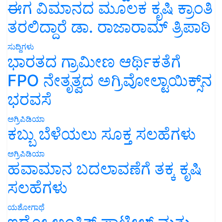
ಈಗ ವಿಮಾನದ ಮೂಲಕ ಕೃಷಿ ಕ್ರಾಂತಿ
ತರಲಿದ್ದಾರೆ ಡಾ. ರಾಜಾರಾಮ್ ತ್ರಿಪಾಠಿ
ಸುದ್ದಿಗಳು
ಭಾರತದ ಗ್ರಾಮೀಣ ಆರ್ಥಿಕತೆಗೆ
FPO ನೇತೃತ್ವದ ಅಗ್ರಿವೋಲ್ಟಾಯಿಕ್ಸ್‌ನ
ಭರವಸೆ
ಅಗ್ರಿಪಿಡಿಯಾ
ಕಬ್ಬು ಬೆಳೆಯಲು ಸೂಕ್ತ ಸಲಹೆಗಳು
ಅಗ್ರಿಪಿಡಿಯಾ
ಹವಾಮಾನ ಬದಲಾವಣೆಗೆ ತಕ್ಕ ಕೃಷಿ
ಸಲಹೆಗಳು
ಯಶೋಗಾಥೆ