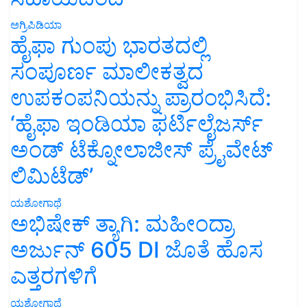
ಅಗ್ರಿಪಿಡಿಯಾ
ಹೈಫಾ ಗುಂಪು ಭಾರತದಲ್ಲಿ
ಸಂಪೂರ್ಣ ಮಾಲೀಕತ್ವದ
ಉಪಕಂಪನಿಯನ್ನು ಪ್ರಾರಂಭಿಸಿದೆ:
‘ಹೈಫಾ ಇಂಡಿಯಾ ಫರ್ಟಿಲೈಜರ್ಸ್
ಅಂಡ್ ಟೆಕ್ನೋಲಾಜೀಸ್ ಪ್ರೈವೇಟ್
ಲಿಮಿಟೆಡ್’
ಯಶೋಗಾಥೆ
ಅಭಿಷೇಕ್ ತ್ಯಾಗಿ: ಮಹೀಂದ್ರಾ
ಅರ್ಜುನ್ 605 DI ಜೊತೆ ಹೊಸ
ಎತ್ತರಗಳಿಗೆ
ಯಶೋಗಾಥೆ