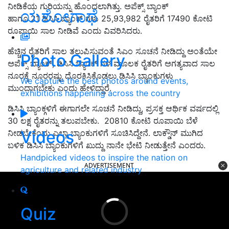
ನೀಡಿಕೆಯ ಗುರಿಯನ್ನು ಹೊಂದಲಾಗಿತ್ತು. ಅಪೆಕ್ಸ್ ಬ್ಯಾಂಕ್
ಯಶೋಗಾಥೆ
ಹಾಗೂ 21 ಡಿಸಿಸಿ ಬ್ಯಾಂಕ್ ಗಳು 25,93,982 ರೈತರಿಗೆ 17490 ಕೋಟಿ
ರೂಪಾಯಿ ಸಾಲ ನೀಡಿವೆ ಎಂದು ವಿವರಿಸಿದರು.
ಹೆಚ್ಚಿನ ರೈತರಿಗೆ ಸಾಲ ತಲುಪಿಸುವಂತೆ ಸಿಎಂ ಸೂಚನೆ ನೀಡಿದ್ದು ಅಂತೆಯೇ
Photo Gallery
ಅಪೆಕ್ಸ್ ಬ್ಯಾಂಕ್, ಡಿಸಿಸಿ ಬ್ಯಾಂಕ್ ಗಳ ಮೂಲಕ ರೈತರಿಗೆ ಅಗತ್ಯವಾದ ಸಾಲ
ನೂರಕ್ಕೆ ನೂರರಷ್ಟು ದೊರಕಿಸಿಕೊಡಲು ಡಿಸಿಸಿ ಬ್ಯಾಂಕುಗಳು
We capture the best photos around events,
ಮುಂದಾಗಬೇಕು ಎಂದು ಹೇಳಿದ್ದಾರೆ.
exhibitions happening across the country
ಡಿಸಿಸಿ ಬ್ಯಾಂಕ್ಗಳಿಗೆ ಈಗಾಗಲೇ ಸೂಚನೆ ನೀಡಿದ್ದು, ಪ್ರಸಕ್ತ ಆರ್ಥಿಕ ವರ್ಷದಲ್ಲಿ
30 ಲಕ್ಷ ರೈತರನ್ನು ತಲುಪಬೇಕು. 20810 ಕೋಟಿ ರೂಪಾಯಿ ಬೆಳೆ
Videos
ನೀಡಬೇಕೆಂದು ಎಲ್ಲಾ ಬ್ಯಾಂಕುಗಳಿಗೆ ಸೂಚಿಸಿದ್ದೇನೆ. ಲಾಕ್ಡೌನ್ ಮುಗಿದ
ಬಳಿಕ ಡಿಸಿಸಿ ಬ್ಯಾಂಕುಗಳಿಗೆ ಖುದ್ದು ನಾನೇ ಭೇಟಿ ನೀಡುತ್ತೇನೆ ಎಂದರು.
Handpicked videos to inspire the nation on
ADVERTISEMENT
agriculture and related industry
Quiz