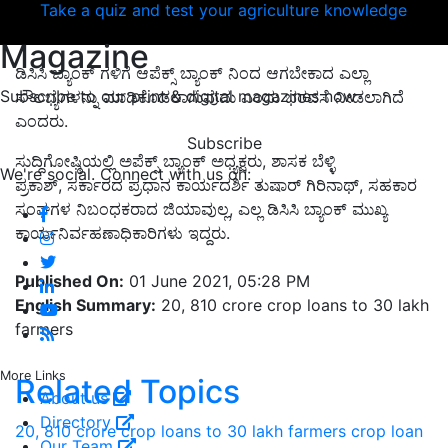
Take a quiz and test your agriculture knowledge
Magazine
ಡಿಸಿಸಿ ಬ್ಯಾಂಕ್ ಗಳಿಗೆ ಆಪೆಕ್ಸ್ ಬ್ಯಾಂಕ್ ನಿಂದ ಆಗಬೇಕಾದ ಎಲ್ಲಾ
Subscribe to our print & digital magazines now
ಸೌಲಭ್ಯಗಳನ್ನು ಮಾಡಿಕೊಡಲಾಗುವುದು ಎಂದು ಭರವಸೆ ನೀಡಲಾಗಿದೆ
ಎಂದರು.
Subscribe
ಸುದ್ದಿಗೋಷ್ಠಿಯಲ್ಲಿ ಅಪೆಕ್ಸ್ ಬ್ಯಾಂಕ್ ಅಧ್ಯಕ್ಷರು, ಶಾಸಕ ಬೆಳ್ಳಿ
We're social. Connect with us on:
ಪ್ರಕಾಶ್, ಸರ್ಕಾರದ ಪ್ರಧಾನ ಕಾರ್ಯದರ್ಶಿ ತುಷಾರ್ ಗಿರಿನಾಥ್, ಸಹಕಾರ
ಸಂಘಗಳ ನಿಬಂಧಕರಾದ ಜಿಯಾವುಲ್ಲ, ಎಲ್ಲ ಡಿಸಿಸಿ ಬ್ಯಾಂಕ್ ಮುಖ್ಯ
ಕಾರ್ಯನಿರ್ವಹಣಾಧಿಕಾರಿಗಳು ಇದ್ದರು.
Published On:
01 June 2021, 05:28 PM
English Summary:
20, 810 crore crop loans to 30 lakh
farmers
More Links
Related Topics
About us
Directory
20, 810 crore crop loans to 30 lakh farmers
crop loan
Our Team