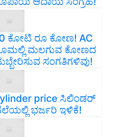
ೂಪಾಯಿ ಆದಾಯ ಸಂಗ್ರಹ!
0 ಕೋಟಿ ರೂ ಕೋಣ! AC
ೂಮಲ್ಲಿ ಮಲಗುವ ಕೋಣದ
ುಬ್ಬೇರಿಸುವ ಸಂಗತಿಗಳಿವು!
ylinder price ಸಿಲಿಂಡರ್‌
ೆಲೆಯಲ್ಲಿ ಭರ್ಜರಿ ಇಳಿಕೆ!