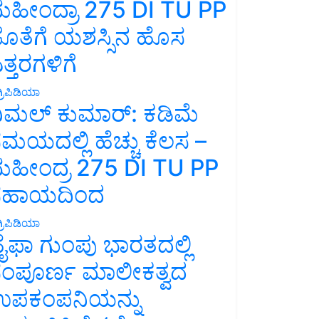
ಹೀಂದ್ರಾ 275 DI TU PP
ೊತೆಗೆ ಯಶಸ್ಸಿನ ಹೊಸ
ತ್ತರಗಳಿಗೆ
್ರಿಪಿಡಿಯಾ
ಿಮಲ್ ಕುಮಾರ್: ಕಡಿಮೆ
ಮಯದಲ್ಲಿ ಹೆಚ್ಚು ಕೆಲಸ –
ಹೀಂದ್ರ 275 DI TU PP
ಸಹಾಯದಿಂದ
್ರಿಪಿಡಿಯಾ
ೈಫಾ ಗುಂಪು ಭಾರತದಲ್ಲಿ
ಂಪೂರ್ಣ ಮಾಲೀಕತ್ವದ
ಪಕಂಪನಿಯನ್ನು