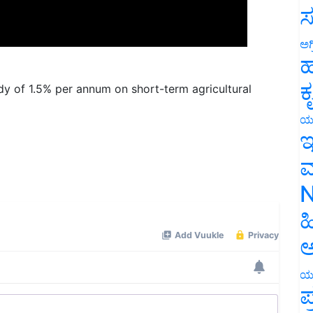
ಸ
ಅಗ
ಹ
y of 1.5% per annum on short-term agricultural
ಕ
ಯ
ಇ
ಮ
N
ಹ
ಅ
ಯ
ಪ