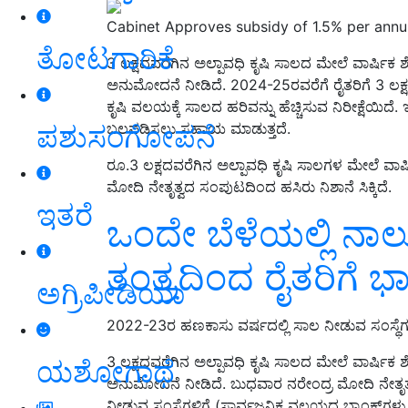
Cabinet Approves subsidy of 1.5% per annum
ತೋಟಗಾರಿಕೆ
3 ಲಕ್ಷದವರೆಗಿನ ಅಲ್ಪಾವಧಿ ಕೃಷಿ ಸಾಲದ ಮೇಲೆ ವಾರ್ಷಿಕ ಶೇ
ಅನುಮೋದನೆ ನೀಡಿದೆ. 2024-25ರವರೆಗೆ ರೈತರಿಗೆ 3 ಲಕ್ಷ 
ಕೃಷಿ ವಲಯಕ್ಕೆ ಸಾಲದ ಹರಿವನ್ನು ಹೆಚ್ಚಿಸುವ ನಿರೀಕ್ಷೆಯಿದ
ಪಶುಸಂಗೋಪನೆ
ಬಲಪಡಿಸಲು ಸಹಾಯ ಮಾಡುತ್ತದೆ.
ರೂ.3 ಲಕ್ಷದವರೆಗಿನ ಅಲ್ಪಾವಧಿ ಕೃಷಿ ಸಾಲಗಳ ಮೇಲೆ ವಾರ್ಷಿ
ಮೋದಿ ನೇತೃತ್ವದ ಸಂಪುಟದಿಂದ ಹಸಿರು ನಿಶಾನೆ ಸಿಕ್ಕಿದೆ.
ಇತರೆ
ಒಂದೇ ಬೆಳೆಯಲ್ಲಿ ನಾಲ್
ತಂತ್ರದಿಂದ ರೈತರಿಗೆ ಭ
ಅಗ್ರಿಪೀಡಿಯಾ
2022-23ರ ಹಣಕಾಸು ವರ್ಷದಲ್ಲಿ ಸಾಲ ನೀಡುವ ಸಂಸ್ಥೆಗಳಿ
3 ಲಕ್ಷದವರೆಗಿನ ಅಲ್ಪಾವಧಿ ಕೃಷಿ ಸಾಲದ ಮೇಲೆ ವಾರ್ಷಿಕ ಶೇ
ಯಶೋಗಾಥೆ
ಅನುಮೋದನೆ ನೀಡಿದೆ. ಬುಧವಾರ ನರೇಂದ್ರ ಮೋದಿ ನೇತೃತ್ವದ 
ನೀಡುವ ಸಂಸ್ಥೆಗಳಿಗೆ (ಸಾರ್ವಜನಿಕ ವಲಯದ ಬ್ಯಾಂಕ್‌ಗಳು, ಖಾ