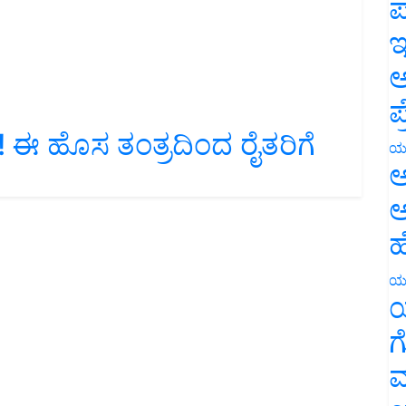
ಪ
ಇ
ಅ
ಪ
ಳೆ! ಈ ಹೊಸ ತಂತ್ರದಿಂದ ರೈತರಿಗೆ
ಯ
ಅ
ಅ
ಹ
ಯ
ಯ
ಗ
ಮ