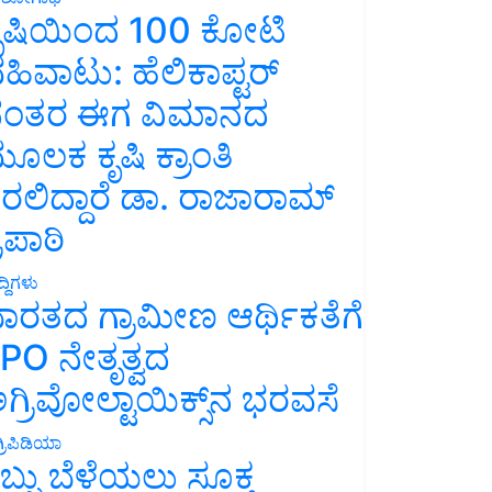
ೃಷಿಯಿಂದ 100 ಕೋಟಿ
ಹಿವಾಟು: ಹೆಲಿಕಾಪ್ಟರ್
ಂತರ ಈಗ ವಿಮಾನದ
ೂಲಕ ಕೃಷಿ ಕ್ರಾಂತಿ
ರಲಿದ್ದಾರೆ ಡಾ. ರಾಜಾರಾಮ್
್ರಿಪಾಠಿ
್ದಿಗಳು
ಾರತದ ಗ್ರಾಮೀಣ ಆರ್ಥಿಕತೆಗೆ
PO ನೇತೃತ್ವದ
ಗ್ರಿವೋಲ್ಟಾಯಿಕ್ಸ್‌ನ ಭರವಸೆ
್ರಿಪಿಡಿಯಾ
ಬ್ಬು ಬೆಳೆಯಲು ಸೂಕ್ತ