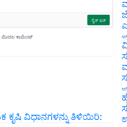
ಮ
ಜ
ಎ
ಅಗ
ವ
ಸ
ಮ
ಅಗ
ಹ
ಸ
ಿ ವಿಧಾನಗಳನ್ನು ತಿಳಿಯಿರಿ:
ಉ