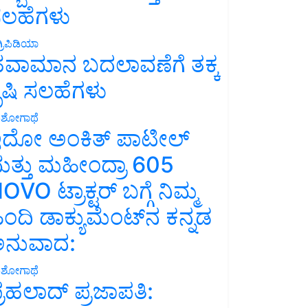
ಲಹೆಗಳು
್ರಿಪಿಡಿಯಾ
ವಾಮಾನ ಬದಲಾವಣೆಗೆ ತಕ್ಕ
ೃಷಿ ಸಲಹೆಗಳು
ಶೋಗಾಥೆ
ದೋ ಅಂಕಿತ್ ಪಾಟೀಲ್
ತ್ತು ಮಹೀಂದ್ರಾ 605
OVO ಟ್ರಾಕ್ಟರ್ ಬಗ್ಗೆ ನಿಮ್ಮ
ಿಂದಿ ಡಾಕ್ಯುಮೆಂಟ್‌ನ ಕನ್ನಡ
ನುವಾದ:
ಶೋಗಾಥೆ
್ರಹಲಾದ್ ಪ್ರಜಾಪತಿ: