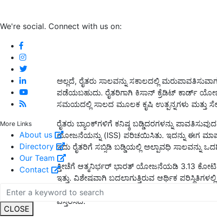
We're social. Connect with us on:
ಅಲ್ಲದೆ, ರೈತರು ಸಾಲವನ್ನು ಸಕಾಲದಲ್ಲಿ ಮರುಪಾವತಿಸುವಾಗ ವ
ಪಡೆಯಬಹುದು. ರೈತರಿಗಾಗಿ ಕಿಸಾನ್ ಕ್ರೆಡಿಟ್ ಕಾರ್ಡ್ 
ಸಮಯದಲ್ಲಿ ಸಾಲದ ಮೂಲಕ ಕೃಷಿ ಉತ್ಪನ್ನಗಳು ಮತ್ತು ಸೇವೆ
ರೈತರು ಬ್ಯಾಂಕ್‌ಗಳಿಗೆ ಕನಿಷ್ಠ ಬಡ್ಡಿದರಗಳನ್ನು ಪಾವತಿಸು
More Links
About us
ಯೋಜನೆಯನ್ನು (ISS) ಪರಿಚಯಿಸಿತು. ಇದನ್ನು ಈಗ ಮಾರ್ಪಡಿ
Directory
ಇದು ರೈತರಿಗೆ ಸಬ್ಸಿಡಿ ಬಡ್ಡಿಯಲ್ಲಿ ಅಲ್ಪಾವಧಿ ಸಾಲವನ್ನು ಒದಗಿ
Our Team
ತ್ತೀಚೆಗೆ ಆತ್ಮನಿರ್ಭರ್ ಭಾರತ್ ಯೋಜನೆಯಡಿ 3.13 ಕೋಟಿ ರ
Contact
ಇತ್ತು. ವಿಶೇಷವಾಗಿ ಬದಲಾಗುತ್ತಿರುವ ಆರ್ಥಿಕ ಪರಿಸ್ಥಿತಿಗಳ
ಸಾಲಗಳ ಮೇಲಿನ ಹೆಚ್ಚಿದ ಬಡ್ಡಿದರಗಳನ್ನು ಪರಿಶೀಲಿಸುವ ಮೂ
ವಿಸ್ತರಿಸಿದೆ.
CLOSE