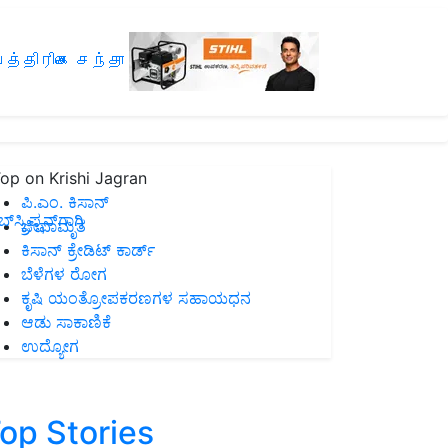
த்திரிகை சந்தா
op on Krishi Jagran
ಪಿ.ಎಂ. ಕಿಸಾನ್
ಸ್ಕ್ರಿಪ್ಷನ್‌ಗಾಗಿ
ಜೀವಾಮೃತ
ಕಿಸಾನ್ ಕ್ರೇಡಿಟ್ ಕಾರ್ಡ್
ಬೆಳೆಗಳ ರೋಗ
ಕೃಷಿ ಯಂತ್ರೋಪಕರಣಗಳ ಸಹಾಯಧನ
ಆಡು ಸಾಕಾಣಿಕೆ
ಉದ್ಯೋಗ
op Stories