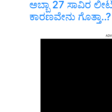
ಅಬ್ಬಾ 27 ಸಾವಿರ ಲೀಟರ್
ಕಾರಣವೇನು ಗೊತ್ತಾ..?
ADV