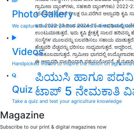
ಗ್ರಾಮೀಣ ಬ್ಯಾಂಕ್‌ಗಳು, ಸಹಕಾರಿ ಬ್ಯಾಂಕ್‌ಗಳು) 2022-23
Photo Gallery
25ರವರೆಗೆ ರೈತರಿಗೆ 3 ಲಕ್ಷ ರೂ.ವರೆಗಿನ ಅಲ್ಪಾವಧಿ ಕೃಷಿ ಸ
ಇದು 2022-23 ರಿಂದ 2024-25 ರ ಅವಧಿಯಲ್ಲಿ ಬಜೆಟ
We capture the best photos around events, exhibitio
ಉಂಟುಮಾಡುತ್ತದೆ. ಇದು ಕೃಷಿ ಕ್ಷೇತ್ರಕ್ಕೆ ಸಾಲದ ಹರಿವನ್ನು 
ಸಂಸ್ಥೆಗಳ ಮೂಲವನ್ನು ಬಲಪಡಿಸಲು ಸಹಾಯ ಮಾಡುತ್ತದೆ. 
ಹೆಚ್ಚುವರಿ ವೆಚ್ಚವನ್ನು ಭರಿಸಲು ಸಾಧ್ಯವಾಗುತ್ತದೆ. ಆದ್ದರ
Videos
ಅನುಕೂಲವಾಗುತ್ತದೆ. ಗ್ರಾಮೀಣ ಭಾಗದಲ್ಲಿ ಉದ್ಯೋಗಾವ
ಈ ಅಲ್ಪಾವಧಿ ಸಾಲದಿಂದಾಗಿ ಪಶುಸಂಗೋಪನೆ, ಹೈನುಗಾರಿಕೆ
Handpicked videos to inspire the nation on agricultur
ಪಿಯುಸಿ ಹಾಗೂ ಪದವಿ ಪ
Quiz
ಟಾಪ್‌ 5 ನೇಮಕಾತಿ ವ
Take a quiz and test your agriculture knowledge
Magazine
Subscribe to our print & digital magazines now