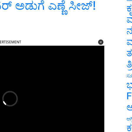
‌ ಅಡುಗೆ ಎಣ್ಣೆ ಸೀಜ್‌!
ಕ
ವ
ನ
ERTISEMENT
ಮ
ತ
ತ
ಸುದ
ಭ
F
ಅ
ಅಗ
ಕ