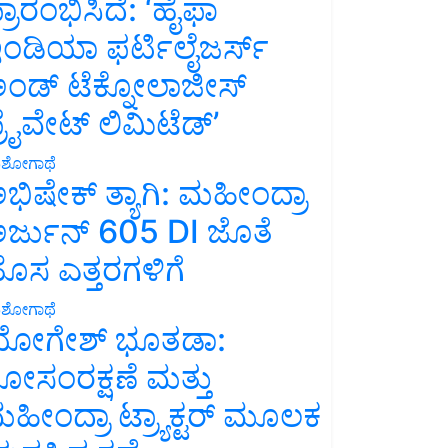
್ರಾರಂಭಿಸಿದೆ: ‘ಹೈಫಾ
ಂಡಿಯಾ ಫರ್ಟಿಲೈಜರ್ಸ್
ಂಡ್ ಟೆಕ್ನೋಲಾಜೀಸ್
್ರೈವೇಟ್ ಲಿಮಿಟೆಡ್’
ಶೋಗಾಥೆ
ಭಿಷೇಕ್ ತ್ಯಾಗಿ: ಮಹೀಂದ್ರಾ
ರ್ಜುನ್ 605 DI ಜೊತೆ
ೊಸ ಎತ್ತರಗಳಿಗೆ
ಶೋಗಾಥೆ
ೋಗೇಶ್ ಭೂತಡಾ:
ೋಸಂರಕ್ಷಣೆ ಮತ್ತು
ಹೀಂದ್ರಾ ಟ್ರ್ಯಾಕ್ಟರ್ ಮೂಲಕ