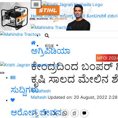
Home
ಸುದ್ದಿಗಳು
ಆರೋಗ್ಯ ಜೀವನ
ತೋಟಗಾರಿಕೆ
ಪಶುಸ
ಕನ್ನಡ
ಅಗ್ರಿಪಿಡಿಯಾ
MFOI 202
ಕೇಂದ್ರದಿಂದ ಬಂಪರ್‌ ಗಿ
ಕೃಷಿ ಸಾಲದ ಮೇಲಿನ ಶೇ. 
ಸುದ್ದಿಗಳು
Maltesh
Updated on: 20 August, 2022 2:2
ಆರೋಗ್ಯ ಜೀವನ