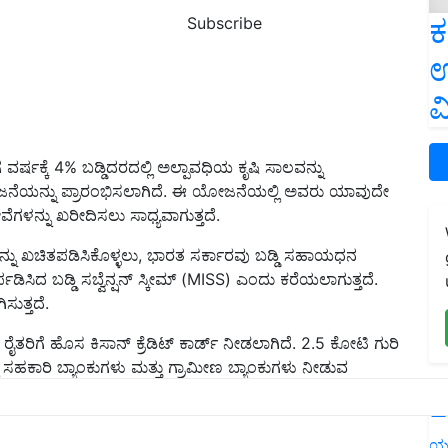
ಕ
Subscribe
ಉ
ವ
ರ್ಷಕ್ಕೆ 4% ಬಡ್ಡಿದರದಲ್ಲಿ ಅಲ್ಪಾವಧಿಯ ಕೃಷಿ ಸಾಲವನ್ನು
ಯೋಜನೆಯನ್ನು ಪ್ರಾರಂಭಿಸಲಾಗಿದೆ. ಈ ಯೋಜನೆಯಲ್ಲಿ ಅವರು ಯಾವುದೇ
ಗಳನ್ನು ಖರೀದಿಸಲು ಸಾಧ್ಯವಾಗುತ್ತದೆ.
ವುದನ್ನು ಖಚಿತಪಡಿಸಿಕೊಳ್ಳಲು, ಭಾರತ ಸರ್ಕಾರವು ಬಡ್ಡಿ ಸಹಾಯಧನ
ಸಿದ ಬಡ್ಡಿ ಸಬ್ವೆನ್ಷನ್ ಸ್ಕೀಮ್ (MISS) ಎಂದು ಕರೆಯಲಾಗುತ್ತದೆ.
ಸುತ್ತದೆ.
ೈತರಿಗೆ ಹೊಸ ಕಿಸಾನ್ ಕ್ರೆಡಿಟ್ ಕಾರ್ಡ್ ನೀಡಲಾಗಿದೆ. 2.5 ಕೋಟಿ ಗುರಿ
ಲ್ಲಿ ಸಹಕಾರಿ ಬ್ಯಾಂಕುಗಳು ಮತ್ತು ಗ್ರಾಮೀಣ ಬ್ಯಾಂಕುಗಳು ನೀಡುವ
ಲಕ ಕೇಂದ್ರ ಸರ್ಕಾರವು ಹಣಕಾಸು ಸಂಸ್ಥೆಗಳಿಗೆ ಬಡ್ಡಿ ಸಬ್ಸಿಡಿಯನ್ನು
L
ಯ