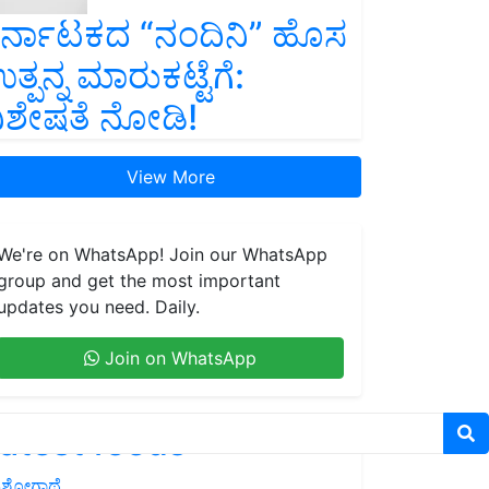
ರ್ನಾಟಕದ “ನಂದಿನಿ” ಹೊಸ
ತ್ಪನ್ನ ಮಾರುಕಟ್ಟೆಗೆ:
ಿಶೇಷತೆ ನೋಡಿ!
View More
We're on WhatsApp! Join our WhatsApp
group and get the most important
updates you need. Daily.
Join on WhatsApp
atest feeds
ಶೋಗಾಥೆ