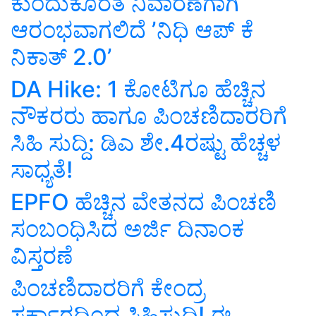
ಕುಂದುಕೊರತೆ ನಿವಾರಣೆಗಾಗಿ
ಆರಂಭವಾಗಲಿದೆ ʼನಿಧಿ ಆಪ್ ಕೆ
ನಿಕಾತ್ 2.0ʼ
DA Hike: 1 ಕೋಟಿಗೂ ಹೆಚ್ಚಿನ
ನೌಕರರು ಹಾಗೂ ಪಿಂಚಣಿದಾರರಿಗೆ
ಸಿಹಿ ಸುದ್ದಿ: ಡಿಎ ಶೇ.4ರಷ್ಟು ಹೆಚ್ಚಳ
ಸಾಧ್ಯತೆ!
EPFO ಹೆಚ್ಚಿನ ವೇತನದ ಪಿಂಚಣಿ
ಸಂಬಂಧಿಸಿದ ಅರ್ಜಿ ದಿನಾಂಕ
ವಿಸ್ತರಣೆ
ಪಿಂಚಣಿದಾರರಿಗೆ ಕೇಂದ್ರ
ಸರ್ಕಾರದಿಂದ ಸಿಹಿಸುದ್ದಿ! ಈ