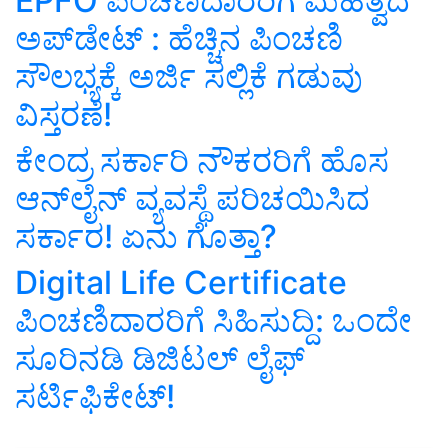
EPFO ಪಿಂಚಣಿದಾರರಿಗೆ ಮಹತ್ವದ
ಅಪ್‌ಡೇಟ್‌ : ಹೆಚ್ಚಿನ ಪಿಂಚಣಿ
ಸೌಲಭ್ಯಕ್ಕೆ ಅರ್ಜಿ ಸಲ್ಲಿಕೆ ಗಡುವು
ವಿಸ್ತರಣೆ!
ಕೇಂದ್ರ ಸರ್ಕಾರಿ ನೌಕರರಿಗೆ ಹೊಸ
ಆನ್‌ಲೈನ್ ವ್ಯವಸ್ಥೆ ಪರಿಚಯಿಸಿದ
ಸರ್ಕಾರ! ಏನು ಗೊತ್ತಾ?
Digital Life Certificate
ಪಿಂಚಣಿದಾರರಿಗೆ ಸಿಹಿಸುದ್ದಿ: ಒಂದೇ
ಸೂರಿನಡಿ ಡಿಜಿಟಲ್ ಲೈಫ್
ಸರ್ಟಿಫಿಕೇಟ್!