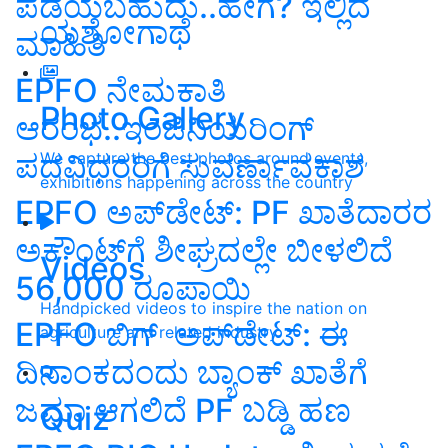
ಪಡೆಯಬಹುದು..ಹೇಗೆ? ಇಲ್ಲಿದೆ
ಯಶೋಗಾಥೆ
ಮಾಹಿತಿ
EPFO ನೇಮಕಾತಿ
Photo Gallery
ಆರಂಭ..ಇಂಜಿನಿಯರಿಂಗ್‌
ಪದವಿಧರರಿಗೆ ಸುವರ್ಣಾವಕಾಶ
We capture the best photos around events,
exhibitions happening across the country
EPFO ಅಪ್‌ಡೇಟ್‌: PF ಖಾತೆದಾರರ
ಅಕೌಂಟ್‌ಗೆ ಶೀಘ್ರದಲ್ಲೇ ಬೀಳಲಿದೆ
Videos
56,000 ರೂಪಾಯಿ
Handpicked videos to inspire the nation on
EPFO ಬಿಗ್‌ ಅಪ್‌ಡೇಟ್: ಈ
agriculture and related industry
ದಿನಾಂಕದಂದು ಬ್ಯಾಂಕ್‌ ಖಾತೆಗೆ
ಜಮಾ ಆಗಲಿದೆ PF ಬಡ್ಡಿ ಹಣ
Quiz