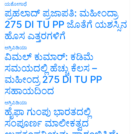
ಯಶೋಗಾಥೆ
ಪ್ರಹಲಾದ್ ಪ್ರಜಾಪತಿ: ಮಹೀಂದ್ರಾ
275 DI TU PP ಜೊತೆಗೆ ಯಶಸ್ಸಿನ
ಹೊಸ ಎತ್ತರಗಳಿಗೆ
ಅಗ್ರಿಪಿಡಿಯಾ
ವಿಮಲ್ ಕುಮಾರ್: ಕಡಿಮೆ
ಸಮಯದಲ್ಲಿ ಹೆಚ್ಚು ಕೆಲಸ –
ಮಹೀಂದ್ರ 275 DI TU PP
ಸಹಾಯದಿಂದ
ಅಗ್ರಿಪಿಡಿಯಾ
ಹೈಫಾ ಗುಂಪು ಭಾರತದಲ್ಲಿ
ಸಂಪೂರ್ಣ ಮಾಲೀಕತ್ವದ