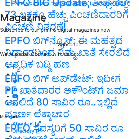
EPFO BIG Update; ಶೀಘ್ರದಲ್ಲೇ
Take a quiz and test your agriculture knowledge
73 ಲಕ್ಷಕ್ಕೂ ಹೆಚ್ಚು ಪಿಂಚಣಿದಾರರಿಗೆ
Magazine
ಪಿಂಚಣಿ ವಿತರಣೆ!
Subscribe to our print & digital magazines now
EPFO ಬಿಗ್‌ನ್ಯೂಸ್‌: ಈ ಮಹತ್ವದ
Subscribe
ನಿರ್ಧಾರದಿಂದ ನಿಮ್ಮ ಖಾತೆ ಸೇರಲಿದೆ
We're social. Connect with us on:
ಅತ್ಯಧಿಕ ಬಡ್ಡಿ ಹಣ
EPFO ಬಿಗ್‌ ಅಪ್‌ಡೇಟ್‌: ಇದೀಗ
PF ಖಾತೆದಾರರ ಅಕೌಂಟ್‌ಗೆ ಜಮಾ
ಆಗಲಿದೆ 80 ಸಾವಿರ ರೂ..ಇಲ್ಲಿದೆ
ಪೂರ್ಣ ಲೆಕ್ಕಾಚಾರ
More Links
About us
EPFO ​​ಸದಸ್ಯರಿಗೆ 50 ಸಾವಿರ ರೂ
Directory
Our Team