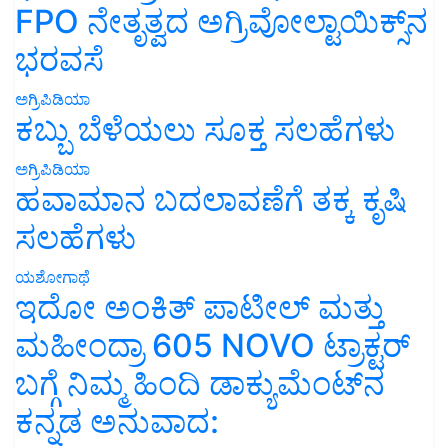
FPO ನೇತೃತ್ವದ ಅಗ್ರಿವೋಲ್ಟಾಯಿಕ್ಸ್‌ನ
ಭರವಸೆ
ಅಗ್ರಿಪಿಡಿಯಾ
ಕಬ್ಬು ಬೆಳೆಯಲು ಸೂಕ್ತ ಸಲಹೆಗಳು
ಅಗ್ರಿಪಿಡಿಯಾ
ಹವಾಮಾನ ಬದಲಾವಣೆಗೆ ತಕ್ಕ ಕೃಷಿ
ಸಲಹೆಗಳು
ಯಶೋಗಾಥೆ
ಇದೋ ಅಂಕಿತ್ ಪಾಟೀಲ್ ಮತ್ತು
ಮಹೀಂದ್ರಾ 605 NOVO ಟ್ರಾಕ್ಟರ್
ಬಗ್ಗೆ ನಿಮ್ಮ ಹಿಂದಿ ಡಾಕ್ಯುಮೆಂಟ್‌ನ
ಕನ್ನಡ ಅನುವಾದ: