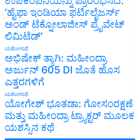
ಉಪಕಂಪನಿಯನ್ನು ಪ್ರಾರಂಭಿಸಿದೆ:
‘ಹೈಫಾ ಇಂಡಿಯಾ ಫರ್ಟಿಲೈಜರ್ಸ್
ಅಂಡ್ ಟೆಕ್ನೋಲಾಜೀಸ್ ಪ್ರೈವೇಟ್
ಲಿಮಿಟೆಡ್’
ಯಶೋಗಾಥೆ
ಅಭಿಷೇಕ್ ತ್ಯಾಗಿ: ಮಹೀಂದ್ರಾ
ಅರ್ಜುನ್ 605 DI ಜೊತೆ ಹೊಸ
ಎತ್ತರಗಳಿಗೆ
ಯಶೋಗಾಥೆ
ಯೋಗೇಶ್ ಭೂತಡಾ: ಗೋಸಂರಕ್ಷಣೆ
ಮತ್ತು ಮಹೀಂದ್ರಾ ಟ್ರ್ಯಾಕ್ಟರ್ ಮೂಲಕ
ಯಶಸ್ಸಿನ ಕಥೆ