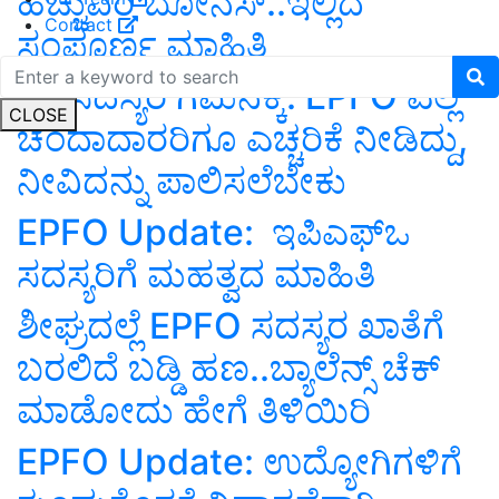
ಹೆಚ್ಚುವರಿ ಬೋನಸ್..ಇಲ್ಲಿದೆ
Contact
ಸಂಪೂರ್ಣ ಮಾಹಿತಿ
PF ಸದಸ್ಯರ ಗಮನಕ್ಕೆ: EPFO ಎಲ್ಲ
CLOSE
ಚಂದಾದಾರರಿಗೂ ಎಚ್ಚರಿಕೆ ನೀಡಿದ್ದು,
ನೀವಿದನ್ನು ಪಾಲಿಸಲೆಬೇಕು
EPFO Update: ಇಪಿಎಫ್‌ಒ
ಸದಸ್ಯರಿಗೆ ಮಹತ್ವದ ಮಾಹಿತಿ
ಶೀಘ್ರದಲ್ಲೆ EPFO ಸದಸ್ಯರ ಖಾತೆಗೆ
ಬರಲಿದೆ ಬಡ್ಡಿ ಹಣ..ಬ್ಯಾಲೆನ್ಸ್ ಚೆಕ್‌
ಮಾಡೋದು ಹೇಗೆ ತಿಳಿಯಿರಿ
EPFO Update: ಉದ್ಯೋಗಿಗಳಿಗೆ