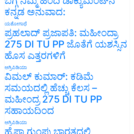
ಬಗ್ಗೆ ನಿಮ್ಮ ಹಿಂದಿ ಡಾಕ್ಯುಮೆಂಟ್‌ನ
ಕನ್ನಡ ಅನುವಾದ:
ಯಶೋಗಾಥೆ
ಪ್ರಹಲಾದ್ ಪ್ರಜಾಪತಿ: ಮಹೀಂದ್ರಾ
275 DI TU PP ಜೊತೆಗೆ ಯಶಸ್ಸಿನ
ಹೊಸ ಎತ್ತರಗಳಿಗೆ
ಅಗ್ರಿಪಿಡಿಯಾ
ವಿಮಲ್ ಕುಮಾರ್: ಕಡಿಮೆ
ಸಮಯದಲ್ಲಿ ಹೆಚ್ಚು ಕೆಲಸ –
ಮಹೀಂದ್ರ 275 DI TU PP
ಸಹಾಯದಿಂದ
ಅಗ್ರಿಪಿಡಿಯಾ
ಹೈಫಾ ಗುಂಪು ಭಾರತದಲ್ಲಿ