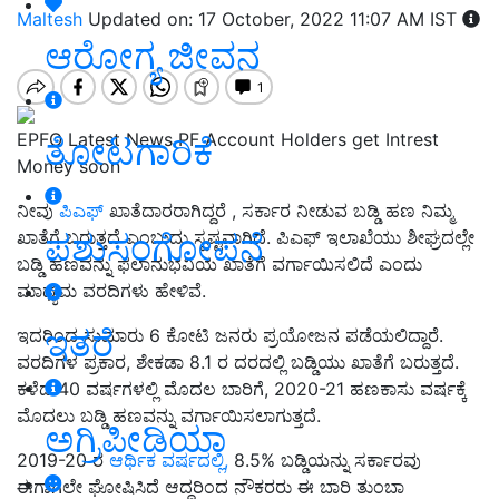
Maltesh
Updated on: 17 October, 2022 11:07 AM IST
ಆರೋಗ್ಯ ಜೀವನ
EPFO Latest News PF Account Holders get Intrest
ತೋಟಗಾರಿಕೆ
Money soon
ನೀವು
ಪಿಎಫ್
ಖಾತೆದಾರರಾಗಿದ್ದರೆ , ಸರ್ಕಾರ ನೀಡುವ ಬಡ್ಡಿ ಹಣ ನಿಮ್ಮ
ಪಶುಸಂಗೋಪನೆ
ಖಾತೆಗೆ ಬರುತ್ತದೆ ಎಂಬುದು ಸ್ಪಷ್ಟವಾಗಿದೆ. ಪಿಎಫ್ ಇಲಾಖೆಯು ಶೀಘ್ರದಲ್ಲೇ
ಬಡ್ಡಿ ಹಣವನ್ನು ಫಲಾನುಭವಿಯ ಖಾತೆಗೆ ವರ್ಗಾಯಿಸಲಿದೆ ಎಂದು
ಮಾಧ್ಯಮ ವರದಿಗಳು ಹೇಳಿವೆ.
ಇತರೆ
ಇದರಿಂದ ಸುಮಾರು 6 ಕೋಟಿ ಜನರು ಪ್ರಯೋಜನ ಪಡೆಯಲಿದ್ದಾರೆ.
ವರದಿಗಳ ಪ್ರಕಾರ, ಶೇಕಡಾ 8.1 ರ ದರದಲ್ಲಿ ಬಡ್ಡಿಯು ಖಾತೆಗೆ ಬರುತ್ತದೆ.
ಕಳೆದ 40 ವರ್ಷಗಳಲ್ಲಿ ಮೊದಲ ಬಾರಿಗೆ, 2020-21 ಹಣಕಾಸು ವರ್ಷಕ್ಕೆ
ಮೊದಲು ಬಡ್ಡಿ ಹಣವನ್ನು ವರ್ಗಾಯಿಸಲಾಗುತ್ತದೆ.
ಅಗ್ರಿಪೀಡಿಯಾ
2019-20 ರ
ಆರ್ಥಿಕ ವರ್ಷದಲ್ಲಿ,
8.5% ಬಡ್ಡಿಯನ್ನು ಸರ್ಕಾರವು
ಈಗಾಗಲೇ ಘೋಷಿಸಿದೆ ಆದ್ದರಿಂದ ನೌಕರರು ಈ ಬಾರಿ ತುಂಬಾ