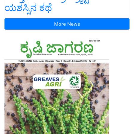
ಯಶಸ್ಸಿನ ಕಥೆ
More News