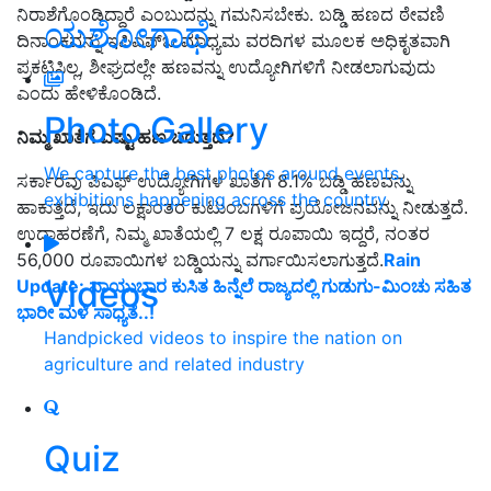
ನಿರಾಶೆಗೊಂಡಿದ್ದಾರೆ ಎಂಬುದನ್ನು ಗಮನಿಸಬೇಕು. ಬಡ್ಡಿ ಹಣದ ಠೇವಣಿ
ಯಶೋಗಾಥೆ
ದಿನಾಂಕವನ್ನು ಇಪಿಎಫ್‌ಒ ಮಾಧ್ಯಮ ವರದಿಗಳ ಮೂಲಕ ಅಧಿಕೃತವಾಗಿ
ಪ್ರಕಟಿಸಿಲ್ಲ, ಶೀಘ್ರದಲ್ಲೇ ಹಣವನ್ನು ಉದ್ಯೋಗಿಗಳಿಗೆ ನೀಡಲಾಗುವುದು
ಎಂದು ಹೇಳಿಕೊಂಡಿದೆ.
Photo Gallery
ನಿಮ್ಮ ಖಾತೆಗೆ ಎಷ್ಟು ಹಣ ಬರುತ್ತದೆ?
We capture the best photos around events,
ಸರ್ಕಾರವು ಪಿಎಫ್ ಉದ್ಯೋಗಿಗಳ ಖಾತೆಗೆ 8.1% ಬಡ್ಡಿ ಹಣವನ್ನು
exhibitions happening across the country
ಹಾಕುತ್ತದೆ, ಇದು ಲಕ್ಷಾಂತರ ಕುಟುಂಬಗಳಿಗೆ ಪ್ರಯೋಜನವನ್ನು ನೀಡುತ್ತದೆ.
ಉದಾಹರಣೆಗೆ, ನಿಮ್ಮ ಖಾತೆಯಲ್ಲಿ 7 ಲಕ್ಷ ರೂಪಾಯಿ ಇದ್ದರೆ, ನಂತರ
56,000 ರೂಪಾಯಿಗಳ ಬಡ್ಡಿಯನ್ನು ವರ್ಗಾಯಿಸಲಾಗುತ್ತದೆ.
Rain
Videos
Update: ವಾಯುಭಾರ ಕುಸಿತ ಹಿನ್ನೆಲೆ ರಾಜ್ಯದಲ್ಲಿ ಗುಡುಗು-ಮಿಂಚು ಸಹಿತ
ಭಾರೀ ಮಳೆ ಸಾಧ್ಯತೆ..!
Handpicked videos to inspire the nation on
agriculture and related industry
Quiz