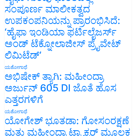
ಸಂಪೂರ್ಣ ಮಾಲೀಕತ್ವದ
ಉಪಕಂಪನಿಯನ್ನು ಪ್ರಾರಂಭಿಸಿದೆ:
‘ಹೈಫಾ ಇಂಡಿಯಾ ಫರ್ಟಿಲೈಜರ್ಸ್
ಅಂಡ್ ಟೆಕ್ನೋಲಾಜೀಸ್ ಪ್ರೈವೇಟ್
ಲಿಮಿಟೆಡ್’
ಯಶೋಗಾಥೆ
ಅಭಿಷೇಕ್ ತ್ಯಾಗಿ: ಮಹೀಂದ್ರಾ
ಅರ್ಜುನ್ 605 DI ಜೊತೆ ಹೊಸ
ಎತ್ತರಗಳಿಗೆ
ಯಶೋಗಾಥೆ
ಯೋಗೇಶ್ ಭೂತಡಾ: ಗೋಸಂರಕ್ಷಣೆ
ಮತ್ತು ಮಹೀಂದ್ರಾ ಟ್ರ್ಯಾಕ್ಟರ್ ಮೂಲಕ