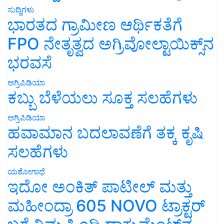
ಸುದ್ದಿಗಳು
ಭಾರತದ ಗ್ರಾಮೀಣ ಆರ್ಥಿಕತೆಗೆ
FPO ನೇತೃತ್ವದ ಅಗ್ರಿವೋಲ್ಟಾಯಿಕ್ಸ್‌ನ
ಭರವಸೆ
ಅಗ್ರಿಪಿಡಿಯಾ
ಕಬ್ಬು ಬೆಳೆಯಲು ಸೂಕ್ತ ಸಲಹೆಗಳು
ಅಗ್ರಿಪಿಡಿಯಾ
ಹವಾಮಾನ ಬದಲಾವಣೆಗೆ ತಕ್ಕ ಕೃಷಿ
ಸಲಹೆಗಳು
ಯಶೋಗಾಥೆ
ಇದೋ ಅಂಕಿತ್ ಪಾಟೀಲ್ ಮತ್ತು
ಮಹೀಂದ್ರಾ 605 NOVO ಟ್ರಾಕ್ಟರ್