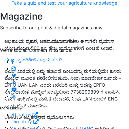
Take a quiz and test your agriculture knowledge
Magazine
Subscribe to our print & digital magazines now
Subscribe
ಅಧಿಕಾರಿಯ ಪ್ರಕಾರ, ಅಹಮದಾಬಾದ್ ಕಚೇರಿ ಈಗಾಗಲೇ ಪ್ರಯಾಸ್
ಯೋಜನೆಯಡಿ 500 ಕ್ಕೂ ಹೆಚ್ಚು ಉದ್ಯೋಗಿಗಳಿಗೆ ಪಿಂಚಣಿ ನೀಡಿದೆ.
We're social. Connect with us on:
ಹಣವನ್ನು ಪರಿಶೀಲಿಸುವುದು ಹೇಗೆ?
ಪಿಎಫ್ ಖಾತೆಯಲ್ಲಿ ಎಷ್ಟು ಹಣವಿದೆ ಎಂಬುದನ್ನು ಮನೆಯಲ್ಲಿಯೇ ಕುಳಿತು
ಮೊಬೈಲ್ ಮೂಲಕ ಪರಿಶೀಲಿಸಬಹುದು. ನೀವು ಮಾಡಬೇಕಾಗಿರುವುದು -
EPFO ​​UAN LAN ಎಂದು ಬರೆಯಿರಿ ಮತ್ತು ಅದನ್ನು EPFO ​​
ನೋಂದಾಯಿತ ಮೊಬೈಲ್ ಸಂಖ್ಯೆಯಿಂದ 7738299899 ಗೆ ಕಳುಹಿಸಿ.
ನಿಮಗೆ ಇಂಗ್ಲಿಷ್‌ನಲ್ಲಿ ಮಾಹಿತಿ ಬೇಕಾದರೆ, ನೀವು LAN ಬದಲಿಗೆ ENG
ಎಂದು ಟೈಪ್ ಮಾಡಬೇಕು.
More Links
About us
UMANG ಅಪ್ಲಿಕೇಶನ್‌ನ ಪ್ರಯೋಜನಗಳು
Directory
Our Team
ನಿಮ್ಮ ಸ್ಮಾರ್ಟ್‌ಫೋನ್‌ನಲ್ಲಿ ಪ್ಲೇ ಸ್ಟೋರ್‌ನಿಂದ
UMANG
ಅಪ್ಲಿಕೇಶನ್