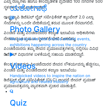
ಎಲ್ಲಾ ರಾಜ್ಯಗಳು ಹಾಗೂ ಕೇಂದ್ರಾಡಳಿತ ಪ್ರದೇಶದ 100 ನಗರಗಳ 500
ಯಶೋಗಾಥೆ
ಸ್ಥಳಗಳಲ್ಲಿ ಆಯೋಜಿಸಲಾಗಿದೆ.
ರಾಷ್ಟ್ರವ್ಯಾಪಿ ಡಿಜಿಟಲ್ ಲೈಫ್ ಸರ್ಟಿಫಿಕೇಟ್ ಕ್ಯಾಂಪೇನ್ 2.0 ಎಲ್ಲಾ
ಸೇವೆಗಳನ್ನು ಒಂದೇ ವೇದಿಕೆಯಲ್ಲಿ ತರುವ ಮೂಲಕ ನೆರವಾಗಲಿದೆ.
Photo Gallery
ಪಿಂಚಣಿ ಮತ್ತು ಪಿಂಚಣಿದಾರರ ಕಲ್ಯಾಣ ಇಲಾಖೆಯ ಅಧಿಕಾರಿಗಳು
ದೇಶದಾದ್ಯಂತ ಪ್ರಮುಖ ಸ್ಥಳಗಳಿಗೆ ಭೇಟಿ ನೀಡಲಿದ್ದು,
We capture the best photos around events,
exhibitions happening across the country
ಪಿಂಚಣಿದಾರರು ತಮ್ಮ ಜೀವನ ಪ್ರಮಾಣಪತ್ರಗಳನ್ನು ಸಲ್ಲಿಸಲು ವಿವಿಧ
ಡಿಜಿಟಲ್ ವಿಧಾನಗಳ ಬಳಕೆಯಲ್ಲಿ ಸಹಾಯ ಮಾಡಲಿದ್ದಾರೆ.
Videos
ಕೇಂದ್ರ ಸರ್ಕಾರವು ಪಿಂಚಣಿದಾರರ ಜೀವನ ಸೌಕರ್ಯವನ್ನು ಹೆಚ್ಚಿಸಲು,
ಪಿಂಚಣಿ ಮತ್ತು ಪಿಂಚಣಿದಾರರ ಕಲ್ಯಾಣ ಇಲಾಖೆಯು
Handpicked videos to inspire the nation on
ಡಿಜಿಟಲ್ ಲೈಫ್ ಸರ್ಟಿಫಿಕೇಟ್ (DLC) ಅಂದರೆ ಜೀವನ್ ಪ್ರಮಾಣ್
agriculture and related industry
ಪ್ರಮಾಣಪತ್ರವನ್ನು ವ್ಯಾಪಕವಾಗಿ ಪ್ರಚಾರ ಮಾಡುತ್ತಿದೆ.
Quiz