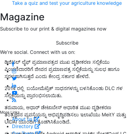
Take a quiz and test your agriculture knowledge
Magazine
Subscribe to our print & digital magazines now
Subscribe
We're social. Connect with us on:
ಡಿಜಿಟಲ್ ಲೈಫ್ ಪ್ರಮಾಣಪತ್ರದ ಮುಖ ದೃಢೀಕರಣ ಸಲ್ಲಿಕೆಯು
ಪಿಂಚಣಿದಾರರಿಗೆ ಜೀವನ ಪ್ರಮಾಣಪತ್ರ ಸಲ್ಲಿಕೆಯನ್ನು ಸುಲಭ ಹಾಗೂ
ಸರಳವಾಗಿಸುತ್ತದೆ ಎಂದು ಕೇಂದ್ರ ಸರ್ಕಾರ ಹೇಳಿದೆ.
2014 ರಲ್ಲಿ ಬಯೋಮೆಟ್ರಿಕ್ ಸಾಧನಗಳನ್ನು ಬಳಸಿಕೊಂಡು DLC ಗಳ
ಸಲ್ಲಿಕೆಯನ್ನು ಪ್ರಾರಂಭಿಸಲಾಯಿತು.
ತರುವಾಯ, ಆಧಾರ್ ಡೇಟಾಬೇಸ್ ಆಧಾರಿತ ಮುಖ ದೃಢೀಕರಣ
More Links
ತಂತ್ರಜ್ಞಾನ ವ್ಯವಸ್ಥೆಯನ್ನು ಅಭಿವೃದ್ಧಿಪಡಿಸಲು ಇಲಾಖೆಯು MeitY ಮತ್ತು
About us
UIDAI ಯೊಂದಿಗೆ ತೊಡಗಿಸಿಕೊಂಡಿದೆ.
Directory
Our Team
ಈ ಮೂಲಕ ಯಾವುದೇ Android ಆಧಾರಿತ ಸ್ಮಾರ್ಟ್ ಫೋನ್‌ನಿಂದ LC