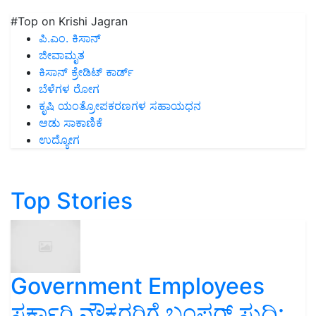
#Top on Krishi Jagran
ಪಿ.ಎಂ. ಕಿಸಾನ್
ಜೀವಾಮೃತ
ಕಿಸಾನ್ ಕ್ರೇಡಿಟ್ ಕಾರ್ಡ್
ಬೆಳೆಗಳ ರೋಗ
ಕೃಷಿ ಯಂತ್ರೋಪಕರಣಗಳ ಸಹಾಯಧನ
ಆಡು ಸಾಕಾಣಿಕೆ
ಉದ್ಯೋಗ
Top Stories
Government Employees
ಸರ್ಕಾರಿ ನೌಕರರಿಗೆ ಬಂಪರ್‌ ಸುದ್ದಿ: