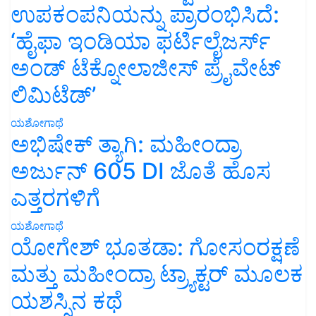
ಉಪಕಂಪನಿಯನ್ನು ಪ್ರಾರಂಭಿಸಿದೆ:
‘ಹೈಫಾ ಇಂಡಿಯಾ ಫರ್ಟಿಲೈಜರ್ಸ್
ಅಂಡ್ ಟೆಕ್ನೋಲಾಜೀಸ್ ಪ್ರೈವೇಟ್
ಲಿಮಿಟೆಡ್’
ಯಶೋಗಾಥೆ
ಅಭಿಷೇಕ್ ತ್ಯಾಗಿ: ಮಹೀಂದ್ರಾ
ಅರ್ಜುನ್ 605 DI ಜೊತೆ ಹೊಸ
ಎತ್ತರಗಳಿಗೆ
ಯಶೋಗಾಥೆ
ಯೋಗೇಶ್ ಭೂತಡಾ: ಗೋಸಂರಕ್ಷಣೆ
ಮತ್ತು ಮಹೀಂದ್ರಾ ಟ್ರ್ಯಾಕ್ಟರ್ ಮೂಲಕ
ಯಶಸ್ಸಿನ ಕಥೆ