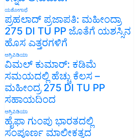
ಯಶೋಗಾಥೆ
ಪ್ರಹಲಾದ್ ಪ್ರಜಾಪತಿ: ಮಹೀಂದ್ರಾ
275 DI TU PP ಜೊತೆಗೆ ಯಶಸ್ಸಿನ
ಹೊಸ ಎತ್ತರಗಳಿಗೆ
ಅಗ್ರಿಪಿಡಿಯಾ
ವಿಮಲ್ ಕುಮಾರ್: ಕಡಿಮೆ
ಸಮಯದಲ್ಲಿ ಹೆಚ್ಚು ಕೆಲಸ –
ಮಹೀಂದ್ರ 275 DI TU PP
ಸಹಾಯದಿಂದ
ಅಗ್ರಿಪಿಡಿಯಾ
ಹೈಫಾ ಗುಂಪು ಭಾರತದಲ್ಲಿ
ಸಂಪೂರ್ಣ ಮಾಲೀಕತ್ವದ