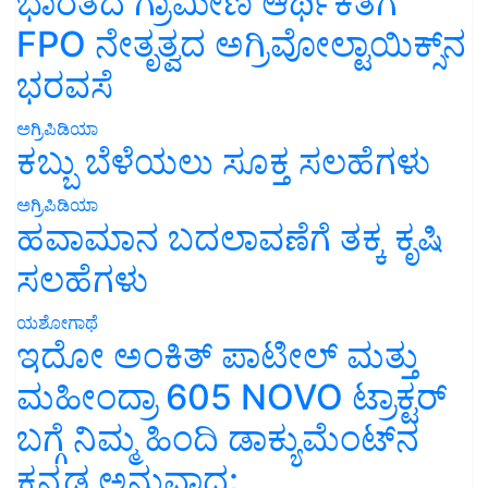
ಭಾರತದ ಗ್ರಾಮೀಣ ಆರ್ಥಿಕತೆಗೆ
FPO ನೇತೃತ್ವದ ಅಗ್ರಿವೋಲ್ಟಾಯಿಕ್ಸ್‌ನ
ಭರವಸೆ
ಅಗ್ರಿಪಿಡಿಯಾ
ಕಬ್ಬು ಬೆಳೆಯಲು ಸೂಕ್ತ ಸಲಹೆಗಳು
ಅಗ್ರಿಪಿಡಿಯಾ
ಹವಾಮಾನ ಬದಲಾವಣೆಗೆ ತಕ್ಕ ಕೃಷಿ
ಸಲಹೆಗಳು
ಯಶೋಗಾಥೆ
ಇದೋ ಅಂಕಿತ್ ಪಾಟೀಲ್ ಮತ್ತು
ಮಹೀಂದ್ರಾ 605 NOVO ಟ್ರಾಕ್ಟರ್
ಬಗ್ಗೆ ನಿಮ್ಮ ಹಿಂದಿ ಡಾಕ್ಯುಮೆಂಟ್‌ನ
ಕನ್ನಡ ಅನುವಾದ: