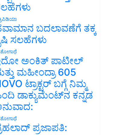
ಲಹೆಗಳು
್ರಿಪಿಡಿಯಾ
ವಾಮಾನ ಬದಲಾವಣೆಗೆ ತಕ್ಕ
ೃಷಿ ಸಲಹೆಗಳು
ಶೋಗಾಥೆ
ದೋ ಅಂಕಿತ್ ಪಾಟೀಲ್
ತ್ತು ಮಹೀಂದ್ರಾ 605
OVO ಟ್ರಾಕ್ಟರ್ ಬಗ್ಗೆ ನಿಮ್ಮ
ಿಂದಿ ಡಾಕ್ಯುಮೆಂಟ್‌ನ ಕನ್ನಡ
ನುವಾದ:
ಶೋಗಾಥೆ
್ರಹಲಾದ್ ಪ್ರಜಾಪತಿ: