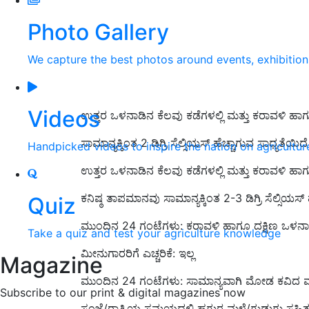
Photo Gallery
We capture the best photos around events, exhibitio
Videos
ಉತ್ತರ ಒಳನಾಡಿನ ಕೆಲವು ಕಡೆಗಳಲ್ಲಿ ಮತ್ತು ಕರಾವಳಿ ಹಾ
ಸಾಮಾನ್ಯಕ್ಕಿಂತ
2 ಡಿಗ್ರಿ ಸೆಲ್ಸಿಯಸ್ ಹೆಚ್ಚಾಗುವ ಸಾಧ್ಯ
Handpicked videos to inspire the nation on agricultur
ಉತ್ತರ ಒಳನಾಡಿನ ಕೆಲವು ಕಡೆಗಳಲ್ಲಿ ಮತ್ತು ಕರಾವಳಿ ಹಾಗು
ಕನಿಷ್ಠ ತಾಪಮಾನವು ಸಾಮಾನ್ಯಕ್ಕಿಂತ 2-3 ಡಿಗ್ರಿ ಸೆಲ್ಸಿಯಸ್ 
Quiz
ಮುಂದಿನ 24 ಗಂ
ಟೆಗಳು: ಕರಾವಳಿ ಹಾ
ಗೂ
ದಕ್ಷಿಣ ಒಳನಾಡ
Take a quiz and test your agriculture knowledge
ಮೀನುಗಾರರಿಗೆ ಎಚ್ಚರಿಕೆ: ಇಲ್ಲ
Magazine
ಮುಂದಿನ 24 ಗಂಟೆಗಳು: ಸಾಮಾನ್ಯವಾಗಿ ಮೋಡ ಕವಿದ ವಾ
Subscribe to our print & digital magazines now
ಸಂಜೆ/ರಾತ್ರಿಯ ಸಮಯದಲ್ಲಿ ಹಗುರ ಮಳೆ/ಗುಡುಗು ಸಹಿತ