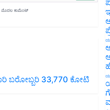
ಪ
ಇ
ಅ
ಪ
ಯ
ಅ
ಅ
ಹ
ಬಾರಿ ಬರೋಬ್ಬರಿ 33,770 ಕೋಟಿ
ಯ
ಯ
ಗ
ಮ