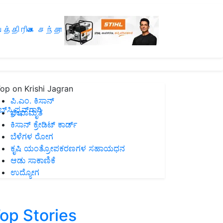
த்திரிகை சந்தா
op on Krishi Jagran
ಪಿ.ಎಂ. ಕಿಸಾನ್
ಸ್ಕ್ರಿಪ್ಷನ್‌ಗಾಗಿ
ಜೀವಾಮೃತ
ಕಿಸಾನ್ ಕ್ರೇಡಿಟ್ ಕಾರ್ಡ್
ಬೆಳೆಗಳ ರೋಗ
ಕೃಷಿ ಯಂತ್ರೋಪಕರಣಗಳ ಸಹಾಯಧನ
ಆಡು ಸಾಕಾಣಿಕೆ
ಉದ್ಯೋಗ
op Stories