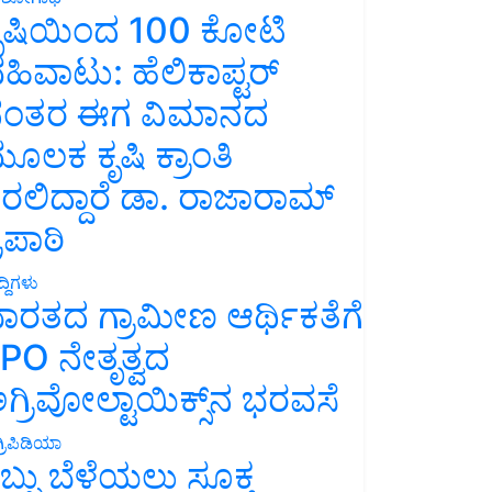
ೃಷಿಯಿಂದ 100 ಕೋಟಿ
ಹಿವಾಟು: ಹೆಲಿಕಾಪ್ಟರ್
ಂತರ ಈಗ ವಿಮಾನದ
ೂಲಕ ಕೃಷಿ ಕ್ರಾಂತಿ
ರಲಿದ್ದಾರೆ ಡಾ. ರಾಜಾರಾಮ್
್ರಿಪಾಠಿ
್ದಿಗಳು
ಾರತದ ಗ್ರಾಮೀಣ ಆರ್ಥಿಕತೆಗೆ
PO ನೇತೃತ್ವದ
ಗ್ರಿವೋಲ್ಟಾಯಿಕ್ಸ್‌ನ ಭರವಸೆ
್ರಿಪಿಡಿಯಾ
ಬ್ಬು ಬೆಳೆಯಲು ಸೂಕ್ತ