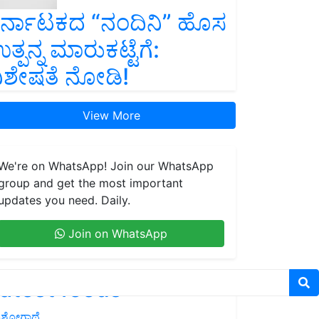
ರ್ನಾಟಕದ “ನಂದಿನಿ” ಹೊಸ
ತ್ಪನ್ನ ಮಾರುಕಟ್ಟೆಗೆ:
ಿಶೇಷತೆ ನೋಡಿ!
View More
We're on WhatsApp! Join our WhatsApp
group and get the most important
updates you need. Daily.
Join on WhatsApp
atest feeds
ಶೋಗಾಥೆ