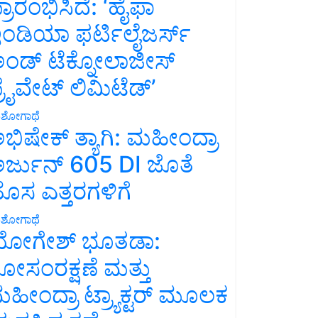
್ರಾರಂಭಿಸಿದೆ: ‘ಹೈಫಾ
ಂಡಿಯಾ ಫರ್ಟಿಲೈಜರ್ಸ್
ಂಡ್ ಟೆಕ್ನೋಲಾಜೀಸ್
್ರೈವೇಟ್ ಲಿಮಿಟೆಡ್’
ಶೋಗಾಥೆ
ಭಿಷೇಕ್ ತ್ಯಾಗಿ: ಮಹೀಂದ್ರಾ
ರ್ಜುನ್ 605 DI ಜೊತೆ
ೊಸ ಎತ್ತರಗಳಿಗೆ
ಶೋಗಾಥೆ
ೋಗೇಶ್ ಭೂತಡಾ:
ೋಸಂರಕ್ಷಣೆ ಮತ್ತು
ಹೀಂದ್ರಾ ಟ್ರ್ಯಾಕ್ಟರ್ ಮೂಲಕ