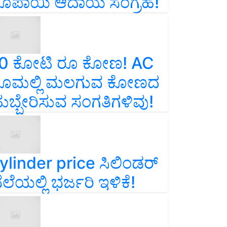
ೂಪಾಯಿ ಆದಾಯ ಸಂಗ್ರಹ!
0 ಕೋಟಿ ರೂ ಕೋಣ! AC
ೂಮಲ್ಲಿ ಮಲಗುವ ಕೋಣದ
ುಬ್ಬೇರಿಸುವ ಸಂಗತಿಗಳಿವು!
ylinder price ಸಿಲಿಂಡರ್‌
ೆಲೆಯಲ್ಲಿ ಭರ್ಜರಿ ಇಳಿಕೆ!