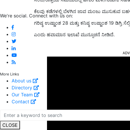
ಕೆಲವು ಕಡೆಗಳಲ್ಲಿ ಬೆಳಗಿನ ಜಾವ ಮಂಜು ಮುಸುಕುವ ಬಹಳಷ್ಟ
We're social. Connect with us on:
ಗರಿಷ್ಠ ಉಷ್ಣಾಂಶ 28 ಮತ್ತು ಕನಿಷ್ಠ ಉಷ್ಣಾಂಶ 19 ಡಿಗ್ರಿ ಸ
ಎಂದು ಹವಾಮಾನ ಇಲಾಖೆ ಮುನ್ಸೂಚನೆ ನೀಡಿದೆ.
ADV
More Links
About us
Directory
Our Team
Contact
CLOSE