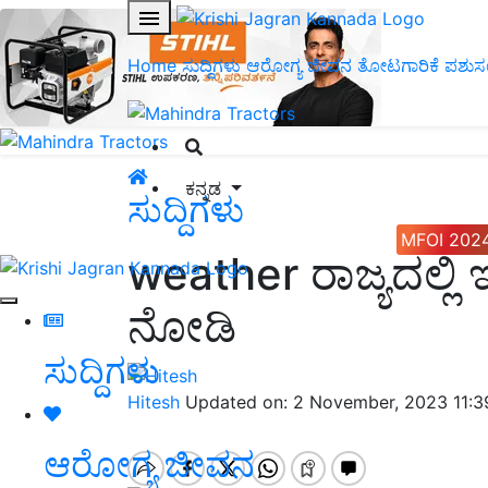
Home
ಸುದ್ದಿಗಳು
ಆರೋಗ್ಯ ಜೀವನ
ತೋಟಗಾರಿಕೆ
ಪಶುಸ
ಕನ್ನಡ
ಸುದ್ದಿಗಳು
MFOI 202
weather ರಾಜ್ಯದಲ್ಲ
ನೋಡಿ
ಸುದ್ದಿಗಳು
Hitesh
Updated on: 2 November, 2023 11:
ಆರೋಗ್ಯ ಜೀವನ