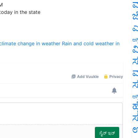
ಮ
oday in the state
ಜ
ಎ
climate
change in weather
Rain and cold weather in
ಅಗ
ವ
ಸ
ಮ
ಅಗ
ಹ
ಸ
ಉ