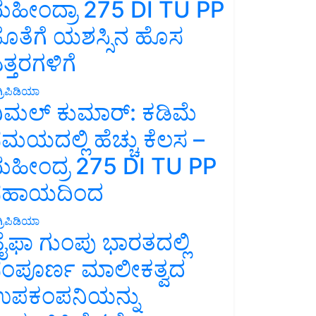
ಹೀಂದ್ರಾ 275 DI TU PP
ೊತೆಗೆ ಯಶಸ್ಸಿನ ಹೊಸ
ತ್ತರಗಳಿಗೆ
್ರಿಪಿಡಿಯಾ
ಿಮಲ್ ಕುಮಾರ್: ಕಡಿಮೆ
ಮಯದಲ್ಲಿ ಹೆಚ್ಚು ಕೆಲಸ –
ಹೀಂದ್ರ 275 DI TU PP
ಸಹಾಯದಿಂದ
್ರಿಪಿಡಿಯಾ
ೈಫಾ ಗುಂಪು ಭಾರತದಲ್ಲಿ
ಂಪೂರ್ಣ ಮಾಲೀಕತ್ವದ
ಪಕಂಪನಿಯನ್ನು