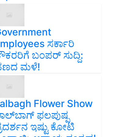
overnment
mployees ಸರ್ಕಾರಿ
ೌಕರರಿಗೆ ಬಂಪರ್‌ ಸುದ್ದಿ:
ಣದ ಮಳೆ!
albagh Flower Show
ಾಲ್‌ಬಾಗ್ ಫಲಪುಷ್ಪ
್ರದರ್ಶನ ಇಷ್ಟು ಕೋಟಿ