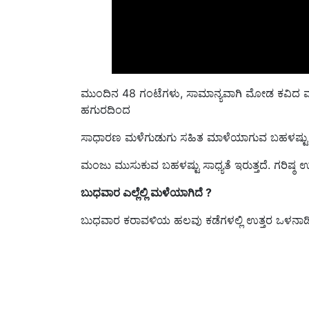
ಮುಂದಿನ 48 ಗಂಟೆಗಳು, ಸಾಮಾನ್ಯವಾಗಿ ಮೋಡ ಕವಿದ ವಾ
ಹಗುರದಿಂದ
ಸಾಧಾರಣ ಮಳೆಗುಡುಗು ಸಹಿತ ಮಾಳೆಯಾಗುವ ಬಹಳಷ್ಟು ಸಾಧ್ಯ
ಮಂಜು ಮುಸುಕುವ ಬಹಳಷ್ಟು ಸಾಧ್ಯತೆ ಇರುತ್ತದೆ. ಗರಿಷ್ಠ ಉಷ್
ಬುಧವಾರ ಎಲ್ಲೆಲ್ಲಿ ಮಳೆಯಾಗಿದೆ ?
ಬುಧವಾರ
ಕರಾವಳಿಯ ಹಲವು ಕಡೆಗಳಲ್ಲಿ ಉತ್ತರ ಒಳನಾಡಿ