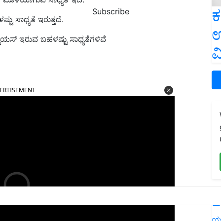
ಕ
Subscribe
ು ಸಾಧ್ಯತೆ ಇರುತ್ತದೆ.
ಉ
ೆಲ್ಸಿಯಸ್ ಇರುವ ಬಹಳಷ್ಟು ಸಾಧ್ಯತೆಗಳಿವೆ
ವ
ERTISEMENT
L
ಯ