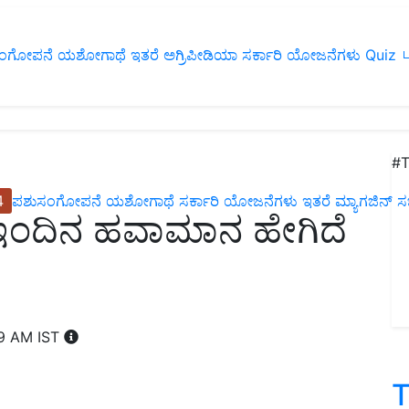
ಂಗೋಪನೆ
ಯಶೋಗಾಥೆ
ಇತರೆ
ಅಗ್ರಿಪೀಡಿಯಾ
ಸರ್ಕಾರಿ ಯೋಜನೆಗಳು
Quiz
ப
#T
4
ಪಶುಸಂಗೋಪನೆ
ಯಶೋಗಾಥೆ
ಸರ್ಕಾರಿ ಯೋಜನೆಗಳು
ಇತರೆ
ಮ್ಯಾಗಜಿನ್‌ ಸಬ್‌
ಿ ಇಂದಿನ ಹವಾಮಾನ ಹೇಗಿದೆ
39 AM IST
T