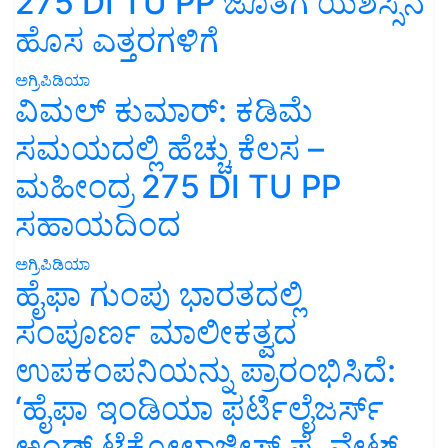
275 DI TU PP ಜೊತೆಗೆ ಯಶಸ್ಸಿನ
ಹೊಸ ಎತ್ತರಗಳಿಗೆ
ಅಗ್ರಿಪಿಡಿಯಾ
ವಿಮಲ್ ಕುಮಾರ್: ಕಡಿಮೆ
ಸಮಯದಲ್ಲಿ ಹೆಚ್ಚು ಕೆಲಸ –
ಮಹೀಂದ್ರ 275 DI TU PP
ಸಹಾಯದಿಂದ
ಅಗ್ರಿಪಿಡಿಯಾ
ಹೈಫಾ ಗುಂಪು ಭಾರತದಲ್ಲಿ
ಸಂಪೂರ್ಣ ಮಾಲೀಕತ್ವದ
ಉಪಕಂಪನಿಯನ್ನು ಪ್ರಾರಂಭಿಸಿದೆ:
‘ಹೈಫಾ ಇಂಡಿಯಾ ಫರ್ಟಿಲೈಜರ್ಸ್
ಅಂಡ್ ಟೆಕ್ನೋಲಾಜೀಸ್ ಪ್ರೈವೇಟ್