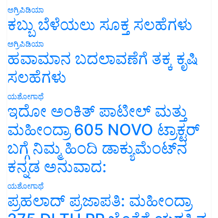
ಅಗ್ರಿಪಿಡಿಯಾ
ಕಬ್ಬು ಬೆಳೆಯಲು ಸೂಕ್ತ ಸಲಹೆಗಳು
ಅಗ್ರಿಪಿಡಿಯಾ
ಹವಾಮಾನ ಬದಲಾವಣೆಗೆ ತಕ್ಕ ಕೃಷಿ
ಸಲಹೆಗಳು
ಯಶೋಗಾಥೆ
ಇದೋ ಅಂಕಿತ್ ಪಾಟೀಲ್ ಮತ್ತು
ಮಹೀಂದ್ರಾ 605 NOVO ಟ್ರಾಕ್ಟರ್
ಬಗ್ಗೆ ನಿಮ್ಮ ಹಿಂದಿ ಡಾಕ್ಯುಮೆಂಟ್‌ನ
ಕನ್ನಡ ಅನುವಾದ:
ಯಶೋಗಾಥೆ
ಪ್ರಹಲಾದ್ ಪ್ರಜಾಪತಿ: ಮಹೀಂದ್ರಾ