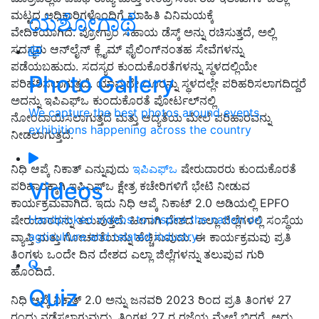
ಮಟ್ಟದ ಅಧಿಕಾರಿಗಳೊಂದಿಗೆ ಮಾಹಿತಿ ವಿನಿಮಯಕ್ಕೆ
ಯಶೋಗಾಥೆ
ವೇದಿಕೆಯಾಗಿದೆ. ಪ್ರೋಗ್ರಾಂ ಸಹಾಯ ಡೆಸ್ಕ್ ಅನ್ನು ರಚಿಸುತ್ತದೆ, ಅಲ್ಲಿ
ಸದಸ್ಯರು ಆನ್‌ಲೈನ್ ಕ್ಲೈಮ್ ಫೈಲಿಂಗ್‌ನಂತಹ ಸೇವೆಗಳನ್ನು
ಪಡೆಯಬಹುದು. ಸದಸ್ಯರ ಕುಂದುಕೊರತೆಗಳನ್ನು ಸ್ಥಳದಲ್ಲಿಯೇ
Photo Gallery
ಪರಿಹರಿಸಲಾಗುತ್ತದೆ. ಯಾವುದೇ ದೂರನ್ನು ಸ್ಥಳದಲ್ಲೇ ಪರಿಹರಿಸಲಾಗದಿದ್ದರೆ
ಅದನ್ನು ಇಪಿಎಫ್‌ಒ ಕುಂದುಕೊರತೆ ಪೋರ್ಟಲ್‌ನಲ್ಲಿ
We capture the best photos around events,
ನೋಂದಾಯಿಸಲಾಗುತ್ತದೆ ಮತ್ತು ಆದ್ಯತೆಯ ಮೇಲೆ ಪರಿಹಾರವನ್ನು
exhibitions happening across the country
ನೀಡಲಾಗುತ್ತದೆ.
ನಿಧಿ ಆಪ್ಕೆ ನಿಕಾತ್ ಎನ್ನುವುದು
ಇಪಿಎಫ್‌ಒ
ಷೇರುದಾರರು ಕುಂದುಕೊರತೆ
Videos
ಪರಿಹಾರಕ್ಕಾಗಿ ಇಪಿಎಫ್‌ಒ ಕ್ಷೇತ್ರ ಕಚೇರಿಗಳಿಗೆ ಭೇಟಿ ನೀಡುವ
ಕಾರ್ಯಕ್ರಮವಾಗಿದೆ. ಇದು ನಿಧಿ ಆಪ್ಕೆ ನಿಕಾಟ್ 2.0 ಅಡಿಯಲ್ಲಿ EPFO ​​
Handpicked videos to inspire the nation on
ಷೇರುದಾರರನ್ನು ತಲುಪುತ್ತದೆ. ಹೀಗಾಗಿ ದೇಶದ ಎಲ್ಲಾ ಜಿಲ್ಲೆಗಳಲ್ಲಿ ಸಂಸ್ಥೆಯ
agriculture and related industry
ವ್ಯಾಪ್ತಿ ಮತ್ತು ಗೋಚರತೆಯನ್ನು ಹೆಚ್ಚಿಸುವುದು. ಈ ಕಾರ್ಯಕ್ರಮವು ಪ್ರತಿ
ತಿಂಗಳು ಒಂದೇ ದಿನ ದೇಶದ ಎಲ್ಲಾ ಜಿಲ್ಲೆಗಳನ್ನು ತಲುಪುವ ಗುರಿ
ಹೊಂದಿದೆ.
Quiz
ನಿಧಿ ಆಪ್ಕೆ ನಿಕಾತ್ 2.0 ಅನ್ನು ಜನವರಿ 2023 ರಿಂದ ಪ್ರತಿ ತಿಂಗಳ 27
ರಂದು ನಡೆಸಲಾಗುವುದು. ತಿಂಗಳ 27 ರ ರಜೆಯ ಮೇಲೆ ಬಿದ್ದರೆ, ಅದು