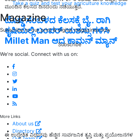
Take a quiz and test your agriculture knowledge
ಮುಂದಿನ ಕೆಲಸದ ದಿನದಂದು ನಡೆಯುತ್ತದೆ.
Magazine
ದೊಡ್ಡ ಸಂಬಳದ ಕೆಲಸಕ್ಕೆ ಬೈ.. ರಾಗಿ
ಕೃಷಿಯಲ್ಲಿ ಬಂಪರ್‌ ಯಶಸ್ಸು ಗಳಿಸಿ
Subscribe to our print & digital magazines now
Millet Man ಆದ ಕಾಮನ್‌ ಮ್ಯಾನ್‌
Subscribe
We're social. Connect with us on:
More Links
About us
Directory
ಈ ಉದ್ದೇಶಿತ ವಿಧಾನವು ಹೆಚ್ಚಿನ ಸಾರ್ವಜನಿಕ ತೃಪ್ತಿ ಮತ್ತು ಪ್ರಯೋಜನಗಳ
Our Team