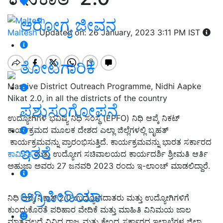
ಆರೋಗ್ಯ ಜೀವನ
Maltesh
Updated on: 26 January, 2023 3:11 PM IST
ತೋಟಗಾರಿಕೆ
Massive District Outreach Programme, Nidhi Aapke
Nikat 2.0, in all the districts of the country
ಪಶುಸಂಗೋಪನೆ
ಉದ್ಯೋಗಿಗಳ ಭವಿಷ್ಯ ನಿಧಿ ಸಂಸ್ಥೆ (EPFO) ನಿಧಿ ಆಪ್ಕೆ ನಿಕಟ್
ಕಾರ್ಯಕ್ರಮದ ಮೂಲಕ ದೇಶದ ಎಲ್ಲಾ ಜಿಲ್ಲೆಗಳಲ್ಲಿ ಬೃಹತ್
ಕಾರ್ಯಕ್ರಮವನ್ನು ಪ್ರಾರಂಭಿಸುತ್ತಿದೆ. ಕಾರ್ಯಕ್ರಮವನ್ನು ಭಾರತ ಸರ್ಕಾರದ
ಇತರೆ
ಕಾರ್ಮಿಕ
ಮತ್ತು ಉದ್ಯೋಗ ಸಚಿವಾಲಯದ ಕಾರ್ಯದರ್ಶಿ ಶ್ರೀಮತಿ ಆರ್ತಿ
ಅಹುಜಾ ಅವರು 27 ಜನವರಿ 2023 ರಂದು ಇ-ಲಾಂಚ್ ಮಾಡಲಿದ್ದಾರೆ.
ಅಗ್ರಿಪೀಡಿಯಾ
ನಿಧಿ ಆಪ್ಕೆ ನಿಕಾತ್ 2.0 ಉದ್ಯೋಗದಾತರು ಮತ್ತು ಉದ್ಯೋಗಿಗಳಿಗೆ
ಕುಂದುಕೊರತೆ ಪರಿಹಾರ ವೇದಿಕೆ ಮತ್ತು ಮಾಹಿತಿ ವಿನಿಮಯ ಜಾಲ
ಮಾತ್ರವಲ್ಲದೆ ವಿವಿಧ ರಾಜ್ಯ ಮತ್ತು ಕೇಂದ್ರ ಸರ್ಕಾರದ ಇಲಾಖೆಗಳ ಜಿಲ್ಲಾ