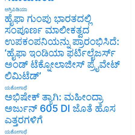
ಅಗ್ರಿಪಿಡಿಯಾ
ಹೈಫಾ ಗುಂಪು ಭಾರತದಲ್ಲಿ
ಸಂಪೂರ್ಣ ಮಾಲೀಕತ್ವದ
ಉಪಕಂಪನಿಯನ್ನು ಪ್ರಾರಂಭಿಸಿದೆ:
‘ಹೈಫಾ ಇಂಡಿಯಾ ಫರ್ಟಿಲೈಜರ್ಸ್
ಅಂಡ್ ಟೆಕ್ನೋಲಾಜೀಸ್ ಪ್ರೈವೇಟ್
ಲಿಮಿಟೆಡ್’
ಯಶೋಗಾಥೆ
ಅಭಿಷೇಕ್ ತ್ಯಾಗಿ: ಮಹೀಂದ್ರಾ
ಅರ್ಜುನ್ 605 DI ಜೊತೆ ಹೊಸ
ಎತ್ತರಗಳಿಗೆ
ಯಶೋಗಾಥೆ