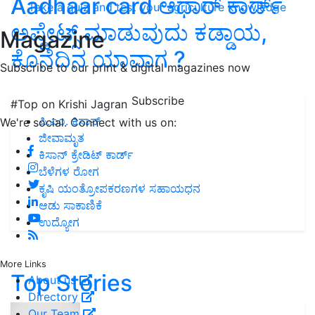
Aadhaar card ಆಧಾರ್‌ ಕಾರ್ಡ್‌
Take a quiz and test your agriculture knowledge
ಅಪ್ಡೇಟ್ಸ್‌ ಮಾಡುವುದು ಕಡ್ಡಾಯ,
Magazine
ಕೊನೆದಿನ ಯಾವಾಗ ?
Subscribe to our print & digital magazines now
Subscribe
#Top on Krishi Jagran
ಪಿ.ಎಂ. ಕಿಸಾನ್
We're social. Connect with us on:
ಜೀವಾಮೃತ
ಕಿಸಾನ್ ಕ್ರೇಡಿಟ್ ಕಾರ್ಡ್
ಬೆಳೆಗಳ ರೋಗ
ಕೃಷಿ ಯಂತ್ರೋಪಕರಣಗಳ ಸಹಾಯಧನ
ಆಡು ಸಾಕಾಣಿಕೆ
ಉದ್ಯೋಗ
More Links
Top Stories
About us
Directory
Our Team