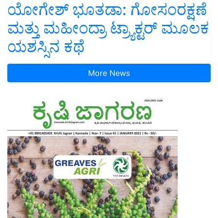
ಯೋಗೇಶ್ ಭೂತಡಾ: ಗೋಸಂರಕ್ಷಣೆ
ಮತ್ತು ಮಹೀಂದ್ರಾ ಟ್ರ್ಯಾಕ್ಟರ್ ಮೂಲಕ
ಯಶಸ್ಸಿನ ಕಥೆ
More News