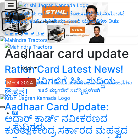
Home
ಸುದ್ದಿಗಳು
ಆರೋಗ್ಯ ಜೀವನ
ತೋಟಗಾರಿಕೆ
ಪಶುಸಂಗೋಪನೆ
ಯಶೋಗಾಥೆ
ಇತರೆ
ಅಗ್ರಿಪೀಡಿಯಾ
ಸರ್ಕಾರಿ ಯೋಜನೆಗಳು
Quiz
பத்திரிகை சந்தா
Aadhaar card update
Ration Card Latest News!
ಕನ್ನಡ
ಫಲಾನುಭವಿಗಳಿಗೆ ಸಿಹಿ ಸುದ್ದಿಯ
MFOI 2024
ಪಶುಸಂಗೋಪನೆ
ಯಶೋಗಾಥೆ
ಸರ್ಕಾರಿ ಯೋಜನೆಗಳು
ಔತನ!
ಇತರೆ
ಮ್ಯಾಗಜಿನ್‌ ಸಬ್‌ಸ್ಕ್ರಿಪ್ಷನ್‌ಗಾಗಿ
Aadhaar Card Update:
ಆಧಾರ್‌ ಕಾರ್ಡ್‌ ನವೀಕರಣದ
ಸುದ್ದಿಗಳು
ಕುರಿತು ಕೇಂದ್ರ ಸರ್ಕಾರದ ಮಹತ್ವದ