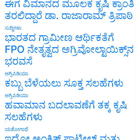
ಈಗ ವಿಮಾನದ ಮೂಲಕ ಕೃಷಿ ಕ್ರಾಂತಿ
ತರಲಿದ್ದಾರೆ ಡಾ. ರಾಜಾರಾಮ್ ತ್ರಿಪಾಠಿ
ಸುದ್ದಿಗಳು
ಭಾರತದ ಗ್ರಾಮೀಣ ಆರ್ಥಿಕತೆಗೆ
FPO ನೇತೃತ್ವದ ಅಗ್ರಿವೋಲ್ಟಾಯಿಕ್ಸ್‌ನ
ಭರವಸೆ
ಅಗ್ರಿಪಿಡಿಯಾ
ಕಬ್ಬು ಬೆಳೆಯಲು ಸೂಕ್ತ ಸಲಹೆಗಳು
ಅಗ್ರಿಪಿಡಿಯಾ
ಹವಾಮಾನ ಬದಲಾವಣೆಗೆ ತಕ್ಕ ಕೃಷಿ
ಸಲಹೆಗಳು
ಯಶೋಗಾಥೆ
ಇದೋ ಅಂಕಿತ್ ಪಾಟೀಲ್ ಮತ್ತು