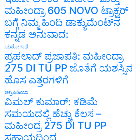
ಮಹೀಂದ್ರಾ 605 NOVO ಟ್ರಾಕ್ಟರ್
ಬಗ್ಗೆ ನಿಮ್ಮ ಹಿಂದಿ ಡಾಕ್ಯುಮೆಂಟ್‌ನ
ಕನ್ನಡ ಅನುವಾದ:
ಯಶೋಗಾಥೆ
ಪ್ರಹಲಾದ್ ಪ್ರಜಾಪತಿ: ಮಹೀಂದ್ರಾ
275 DI TU PP ಜೊತೆಗೆ ಯಶಸ್ಸಿನ
ಹೊಸ ಎತ್ತರಗಳಿಗೆ
ಅಗ್ರಿಪಿಡಿಯಾ
ವಿಮಲ್ ಕುಮಾರ್: ಕಡಿಮೆ
ಸಮಯದಲ್ಲಿ ಹೆಚ್ಚು ಕೆಲಸ –
ಮಹೀಂದ್ರ 275 DI TU PP
ಸಹಾಯದಿಂದ