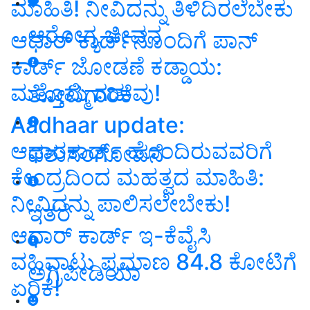
ಮಾಹಿತಿ! ನೀವಿದನ್ನು ತಿಳಿದಿರಲೆಬೇಕು
ಆರೋಗ್ಯ ಜೀವನ
ಆಧಾರ್‌ ಕಾರ್ಡ್‌ನೊಂದಿಗೆ ಪಾನ್‌
ಕಾರ್ಡ್‌ ಜೋಡಣೆ ಕಡ್ಡಾಯ:
ಮತ್ತೊಮ್ಮೆ ಗಡುವು!
ತೋಟಗಾರಿಕೆ
Aadhaar update:
ಆಧಾರಕಾರ್ಡ್‌ ಹೊಂದಿರುವವರಿಗೆ
ಪಶುಸಂಗೋಪನೆ
ಕೇಂದ್ರದಿಂದ ಮಹತ್ವದ ಮಾಹಿತಿ:
ನೀವಿದನ್ನು ಪಾಲಿಸಲೇಬೇಕು!
ಇತರೆ
ಆಧಾರ್ ಕಾರ್ಡ್‌ ಇ-ಕೆವೈಸಿ
ವಹಿವಾಟು ಪ್ರಮಾಣ 84.8 ಕೋಟಿಗೆ
ಅಗ್ರಿಪೀಡಿಯಾ
ಏರಿಕೆ!