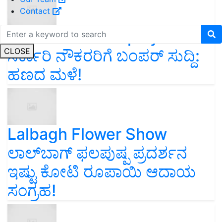
Contact
Government Employees
ಸರ್ಕಾರಿ ನೌಕರರಿಗೆ ಬಂಪರ್‌ ಸುದ್ದಿ:
CLOSE
ಹಣದ ಮಳೆ!
Lalbagh Flower Show
ಲಾಲ್‌ಬಾಗ್ ಫಲಪುಷ್ಪ ಪ್ರದರ್ಶನ
ಇಷ್ಟು ಕೋಟಿ ರೂಪಾಯಿ ಆದಾಯ
ಸಂಗ್ರಹ!