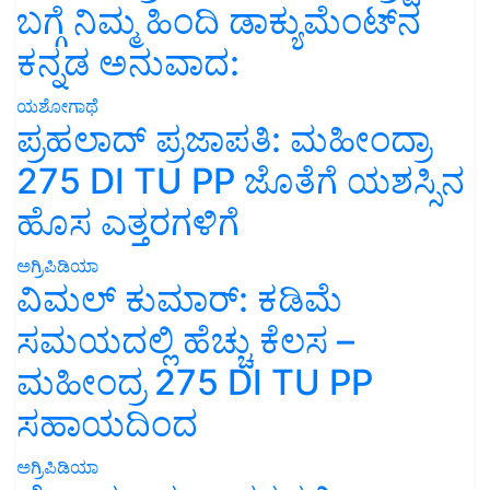
ಬಗ್ಗೆ ನಿಮ್ಮ ಹಿಂದಿ ಡಾಕ್ಯುಮೆಂಟ್‌ನ
ಕನ್ನಡ ಅನುವಾದ:
ಯಶೋಗಾಥೆ
ಪ್ರಹಲಾದ್ ಪ್ರಜಾಪತಿ: ಮಹೀಂದ್ರಾ
275 DI TU PP ಜೊತೆಗೆ ಯಶಸ್ಸಿನ
ಹೊಸ ಎತ್ತರಗಳಿಗೆ
ಅಗ್ರಿಪಿಡಿಯಾ
ವಿಮಲ್ ಕುಮಾರ್: ಕಡಿಮೆ
ಸಮಯದಲ್ಲಿ ಹೆಚ್ಚು ಕೆಲಸ –
ಮಹೀಂದ್ರ 275 DI TU PP
ಸಹಾಯದಿಂದ
ಅಗ್ರಿಪಿಡಿಯಾ