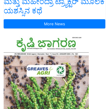
ಮತ್ತು ಮಹೀಂದ್ರಾ ಟ್ರ್ಯಾಕ್ಟರ್ ಮೂಲಕ
ಯಶಸ್ಸಿನ ಕಥೆ
More News