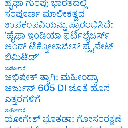
ಹೈಫಾ ಗುಂಪು ಭಾರತದಲ್ಲಿ
ಸಂಪೂರ್ಣ ಮಾಲೀಕತ್ವದ
ಉಪಕಂಪನಿಯನ್ನು ಪ್ರಾರಂಭಿಸಿದೆ:
‘ಹೈಫಾ ಇಂಡಿಯಾ ಫರ್ಟಿಲೈಜರ್ಸ್
ಅಂಡ್ ಟೆಕ್ನೋಲಾಜೀಸ್ ಪ್ರೈವೇಟ್
ಲಿಮಿಟೆಡ್’
ಯಶೋಗಾಥೆ
ಅಭಿಷೇಕ್ ತ್ಯಾಗಿ: ಮಹೀಂದ್ರಾ
ಅರ್ಜುನ್ 605 DI ಜೊತೆ ಹೊಸ
ಎತ್ತರಗಳಿಗೆ
ಯಶೋಗಾಥೆ
ಯೋಗೇಶ್ ಭೂತಡಾ: ಗೋಸಂರಕ್ಷಣೆ