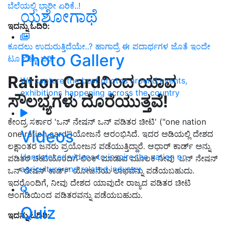
ಬೆಲೆಯಲ್ಲಿ ಭಾರೀ ಏರಿಕೆ..!
ಯಶೋಗಾಥೆ
ಇದನ್ನು ಓದಿರಿ:
ಕೂದಲು ಉದುರುತ್ತಿದೆಯೇ..? ಹಾಗಾದ್ರೆ ಈ ಪದಾರ್ಥಗಳ ಜೊತೆ ಇಂದೇ
Photo Gallery
ಟೂ ಬಿಟ್ಟು ಬಿಡಿ
Ration Cardನಿಂದ ಯಾವ
We capture the best photos around events,
exhibitions happening across the country
ಸೌಲಭ್ಯಗಳು ದೊರೆಯುತ್ತವೆ!
ಕೇಂದ್ರ ಸರ್ಕಾರ 'ಒನ್ ನೇಷನ್ ಒನ್ ಪಡಿತರ ಚೀಟಿ' ("one nation
Videos
one ration card")ಯೋಜನೆ ಆರಂಭಿಸಿದೆ. ಇದರ ಅಡಿಯಲ್ಲಿ ದೇಶದ
ಲಕ್ಷಾಂತರ ಜನರು ಪ್ರಯೋಜನ ಪಡೆಯುತ್ತಿದ್ದಾರೆ. ಆಧಾರ್ ಕಾರ್ಡ್ ಅನ್ನು
Handpicked videos to inspire the nation on
ಪಡಿತರ ಚೀಟಿಯೊಂದಿಗೆ ಲಿಂಕ್ ಮಾಡುವ ಮೂಲಕ ನೀವು 'ಒನ್ ನೇಷನ್
agriculture and related industry
ಒನ್ ರೇಷನ್ ಕಾರ್ಡ್' ಯೋಜನೆಯ ಲಾಭವನ್ನು ಪಡೆಯಬಹುದು.
ಇದರೊಂದಿಗೆ, ನೀವು ದೇಶದ ಯಾವುದೇ ರಾಜ್ಯದ ಪಡಿತರ ಚೀಟಿ
ಅಂಗಡಿಯಿಂದ ಪಡಿತರವನ್ನು ಪಡೆಯಬಹುದು.
Quiz
ಇದನ್ನು ಓದಿರಿ: