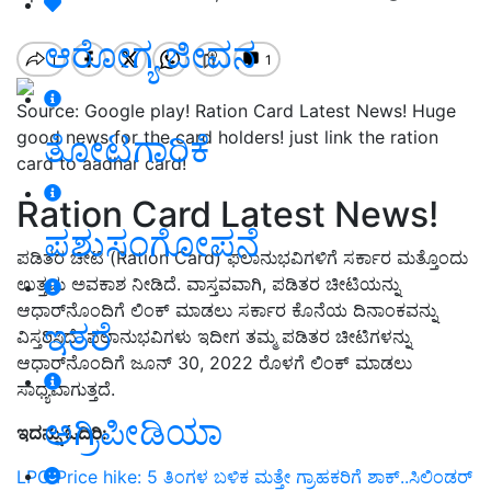
ಆರೋಗ್ಯ ಜೀವನ
Source: Google play! Ration Card Latest News! Huge
good news for the card holders! just link the ration
ತೋಟಗಾರಿಕೆ
card to aadhar card!
Ration Card Latest News!
ಪಶುಸಂಗೋಪನೆ
ಪಡಿತರ ಚೀಟಿ (Ration Card) ಫಲಾನುಭವಿಗಳಿಗೆ ಸರ್ಕಾರ ಮತ್ತೊಂದು
ಉತ್ತಮ ಅವಕಾಶ ನೀಡಿದೆ. ವಾಸ್ತವವಾಗಿ, ಪಡಿತರ ಚೀಟಿಯನ್ನು
ಆಧಾರ್‌ನೊಂದಿಗೆ ಲಿಂಕ್ ಮಾಡಲು ಸರ್ಕಾರ ಕೊನೆಯ ದಿನಾಂಕವನ್ನು
ಇತರೆ
ವಿಸ್ತರಿಸಿದೆ. ಫಲಾನುಭವಿಗಳು ಇದೀಗ ತಮ್ಮ ಪಡಿತರ ಚೀಟಿಗಳನ್ನು
ಆಧಾರ್‌ನೊಂದಿಗೆ ಜೂನ್ 30, 2022 ರೊಳಗೆ ಲಿಂಕ್ ಮಾಡಲು
ಸಾಧ್ಯವಾಗುತ್ತದೆ.
ಅಗ್ರಿಪೀಡಿಯಾ
ಇದನ್ನು ಓದಿರಿ:
LPG Price hike: 5 ತಿಂಗಳ ಬಳಿಕ ಮತ್ತೇ ಗ್ರಾಹಕರಿಗೆ ಶಾಕ್‌..ಸಿಲಿಂಡರ್‌