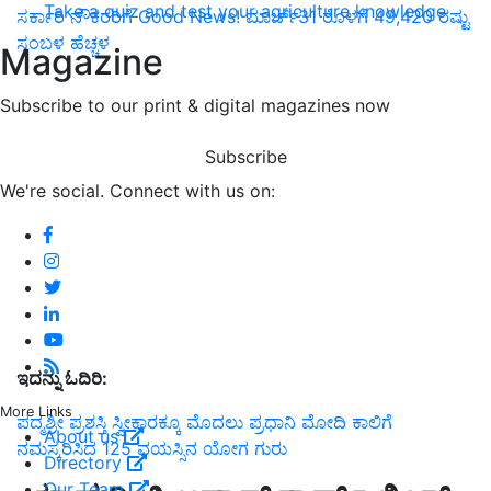
Take a quiz and test your agriculture knowledge
ಸರ್ಕಾರಿ ನೌಕರರಿಗೆ Good News! ಮಾರ್ಚ್31 ರೊಳಗೆ 49,420 ರಷ್ಟು
ಸಂಬಳ ಹೆಚ್ಚಳ
Magazine
Subscribe to our print & digital magazines now
Subscribe
We're social. Connect with us on:
ಇದನ್ನು ಓದಿರಿ:
More Links
ಪದ್ಮಶ್ರೀ ಪ್ರಶಸ್ತಿ ಸ್ವೀಕಾರಕ್ಕೂ ಮೊದಲು ಪ್ರಧಾನಿ ಮೋದಿ ಕಾಲಿಗೆ
About us
ನಮಸ್ಕರಿಸಿದ 125 ವಯಸ್ಸಿನ ಯೋಗ ಗುರು
Directory
Our Team