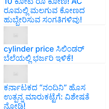
10 ಕೋಟಿ ರೂ ಕೋಣ! AC
ರೂಮಲ್ಲಿ ಮಲಗುವ ಕೋಣದ
ಹುಬ್ಬೇರಿಸುವ ಸಂಗತಿಗಳಿವು!
cylinder price ಸಿಲಿಂಡರ್‌
ಬೆಲೆಯಲ್ಲಿ ಭರ್ಜರಿ ಇಳಿಕೆ!
ಕರ್ನಾಟಕದ “ನಂದಿನಿ” ಹೊಸ
ಉತ್ಪನ್ನ ಮಾರುಕಟ್ಟೆಗೆ: ವಿಶೇಷತೆ
ನೋಡಿ!