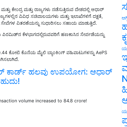
ತ್ತು ಕೇಂದ್ರ ಮತ್ತು ರಾಜ್ಯಗಳು ನಡೆಸುತ್ತಿರುವ ದೇಶದಲ್ಲಿ ಆಧಾರ್
ಸ
ಜ್ಯಗಳಲ್ಲಿನ ವಿವಿಧ ಸಚಿವಾಲಯಗಳು ಮತ್ತು ಇಲಾಖೆಗಳಿಗೆ ದಕ್ಷತೆ,
ಣ ಸೇವೆಗಳ ವಿತರಣೆಯನ್ನು ಸುಧಾರಿಸಲು ಸಹಾಯ ಮಾಡುತ್ತಿದೆ.
ಅಗ
ಹ
ಪಿರಮಿಡ್‌ನ ಕೆಳಭಾಗದಲ್ಲಿರುವವರಿಗೆ ಹಣಕಾಸಿನ ಸೇರ್ಪಡೆಯನ್ನು
ಕ
10.44 ಕೋಟಿ ಕೊನೆಯ ಮೈಲಿ ಬ್ಯಾಂಕಿಂಗ್ ವಹಿವಾಟುಗಳನ್ನು AePS
ಯ
ಗಿಸಲಾಗಿದೆ.
ಇ
‌ ಕಾರ್ಡ್‌ ಹಲವು ಉಪಯೋಗ: ಆಧಾರ್‌
ಮ
ಬಹುದು!
N
ಹ
saction volume increased to 84.8 crore!
ಅ
ಯ
ಪ
ate
Aadhaar card e-KYC
Aadhaar card e-KYC