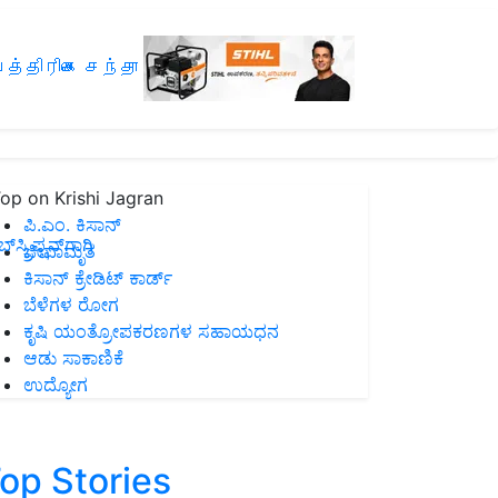
த்திரிகை சந்தா
op on Krishi Jagran
ಪಿ.ಎಂ. ಕಿಸಾನ್
ಸ್ಕ್ರಿಪ್ಷನ್‌ಗಾಗಿ
ಜೀವಾಮೃತ
ಕಿಸಾನ್ ಕ್ರೇಡಿಟ್ ಕಾರ್ಡ್
ಬೆಳೆಗಳ ರೋಗ
ಕೃಷಿ ಯಂತ್ರೋಪಕರಣಗಳ ಸಹಾಯಧನ
ಆಡು ಸಾಕಾಣಿಕೆ
ಉದ್ಯೋಗ
op Stories