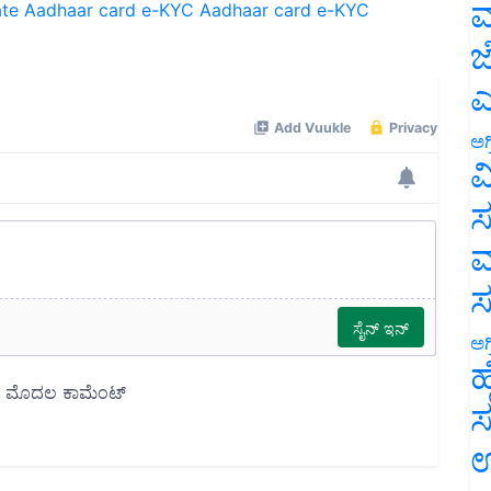
ಮ
ಜ
ಎ
ಅಗ
ವ
ಸ
ಮ
ಅಗ
ಹ
ಸ
ಉ