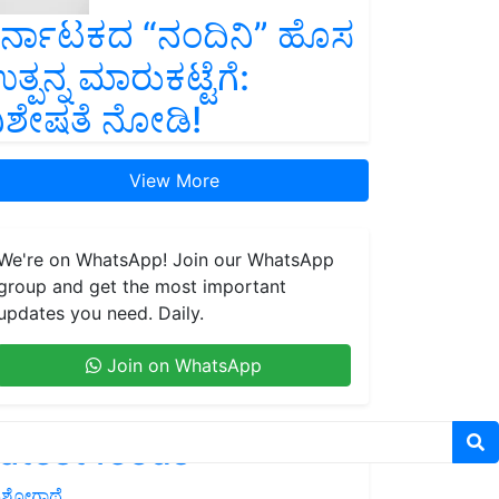
ರ್ನಾಟಕದ “ನಂದಿನಿ” ಹೊಸ
ತ್ಪನ್ನ ಮಾರುಕಟ್ಟೆಗೆ:
ಿಶೇಷತೆ ನೋಡಿ!
View More
We're on WhatsApp! Join our WhatsApp
group and get the most important
updates you need. Daily.
Join on WhatsApp
atest feeds
ಶೋಗಾಥೆ