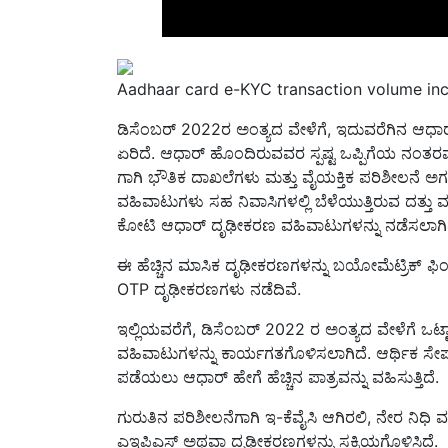
Aadhaar card e-KYC transaction volume inc
ಡಿಸೆಂಬರ್ 2022ರ ಅಂತ್ಯದ ವೇಳೆಗೆ, ಇದುವರೆಗಿನ ಆಧಾರ
ಏರಿದೆ. ಆಧಾರ್ ಹೊಂದಿರುವವರ ಸ್ಪಷ್ಟ ಒಪ್ಪಿಗೆಯ ನಂತರ
ಗಾಗಿ ಭೌತಿಕ ದಾಖಲೆಗಳು ಮತ್ತು ವೈಯಕ್ತಿಕ ಪರಿಶೀಲನೆ ಅಗ
ವಹಿವಾಟುಗಳು ಸಹ ನಿವಾಸಿಗಳಲ್ಲಿ ಬೆಳೆಯುತ್ತಿರುವ ದತ್ತು ಮತ
ಕೋಟಿ ಆಧಾರ್ ದೃಢೀಕರಣ ವಹಿವಾಟುಗಳನ್ನು ನಡೆಸಲಾಗಿದ್ದು
ಈ ಹೆಚ್ಚಿನ ಮಾಸಿಕ ದೃಢೀಕರಣಗಳನ್ನು ಬಯೋಮೆಟ್ರಿಕ್ ಫಿಂಗರ
OTP ದೃಢೀಕರಣಗಳು ನಡೆದಿವೆ.
ಇಲ್ಲಿಯವರೆಗೆ, ಡಿಸೆಂಬರ್ 2022 ರ ಅಂತ್ಯದ ವೇಳೆಗೆ 
ವಹಿವಾಟುಗಳನ್ನು ಕಾರ್ಯಗತಗೊಳಿಸಲಾಗಿದೆ. ಆರ್ಥಿಕ ಸೇರ್
ಪಡೆಯಲು ಆಧಾರ್ ಹೇಗೆ ಹೆಚ್ಚಿನ ಪಾತ್ರವನ್ನು ವಹಿಸುತ್ತಿದೆ.
ಗುರುತಿನ ಪರಿಶೀಲನೆಗಾಗಿ ಇ-ಕೆವೈಸಿ ಆಗಿರಲಿ, ನೇರ ನಿಧಿ 
ಎಇಪಿಎಸ್ ಅಥವಾ ದೃಢೀಕರಣಗಳನ್ನು ಸಕ್ರಿಯಗೊಳಿಸಿದೆ.