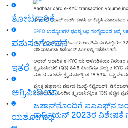
Aadhaar card e-KYC transaction volume inc
ತೋಟಗಾರಿಕೆ
ದೇಶದಲ್ಲಿ ಆಧಾರ್‌ ಕಾರ್ಡ್‌ ಬಳಸಿ ಈ ಕೆವೈಸಿ ಮಾಡುವವರ 
EPFO ಉದ್ಯೋಗಿಗಳ ಭವಿಷ್ಯ ನಿಧಿ ಸಂಸ್ಥೆಯಿಂದ ಆಪ್ಕೆ ನಿಕಟ್
ಪಶುಸಂಗೋಪನೆ
ಆಧಾರ್ ಇ-ಕೆವೈಸಿ ವಹಿವಾಟುಗಳು ಡಿಸೆಂಬರ್‌ನಲ್ಲಿಯೇ
ವಹಿವಾಟುಗಳು ಡಿಸೆಂಬರ್ ತಿಂಗಳಲ್ಲಿ ನಡೆಸಲಾಗಿದೆ.
ಆಧಾರ್ ಆಧಾರಿತ e-KYC ಯ ಅಳವಡಿಕೆಯು ನಿರಂತರ ಪ್ರಗತ
ಇತರೆ
ತ್ರೈಮಾಸಿಕದಲ್ಲಿ (Q3) 84.8 ಕೋಟಿಗೂ ಹೆಚ್ಚು e-KYC
ವರ್ಷದ ಎರಡನೇ ತ್ರೈಮಾಸಿಕಕ್ಕಿಂತ 18.53% ರಷ್ಟು ಬೆಳವ
ಪ್ರಸಕ್ತ ಹಣಕಾಸು ವರ್ಷದ (ಜುಲೈ-ಸೆಪ್ಟೆಂಬರ್). ಡಿಸೆಂಬ
ಅಗ್ರಿಪೀಡಿಯಾ
ನಡೆಸಲಾಗಿದೆ, ಹಿಂದಿನ ತ್ರೈಮಾಸಿಕಕ್ಕಿಂತ 13% ಹೆಚ್ಚಿನ ಪ್
ಜಪಾನ್‌ನೊಂದಿಗೆ ಐಎಎಫ್‌ನ ಜಂಟ
ಗಾರ್ಡಿಯನ್ 2023ರ ವಿಶೇಷತೆ ಗೊ
ಯಶೋಗಾಥೆ