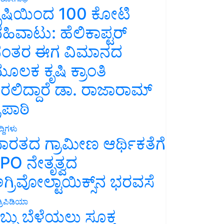
ೃಷಿಯಿಂದ 100 ಕೋಟಿ
ಹಿವಾಟು: ಹೆಲಿಕಾಪ್ಟರ್
ಂತರ ಈಗ ವಿಮಾನದ
ೂಲಕ ಕೃಷಿ ಕ್ರಾಂತಿ
ರಲಿದ್ದಾರೆ ಡಾ. ರಾಜಾರಾಮ್
್ರಿಪಾಠಿ
್ದಿಗಳು
ಾರತದ ಗ್ರಾಮೀಣ ಆರ್ಥಿಕತೆಗೆ
PO ನೇತೃತ್ವದ
ಗ್ರಿವೋಲ್ಟಾಯಿಕ್ಸ್‌ನ ಭರವಸೆ
್ರಿಪಿಡಿಯಾ
ಬ್ಬು ಬೆಳೆಯಲು ಸೂಕ್ತ