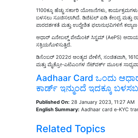
1100ಕ್ಕೂ ಹೆಚ್ಚು ಸರ್ಕಾರಿ ಯೋಜನೆಗಳು, ಕಾರ್ಯಕ್ರಮಗಳು ಮ
ಬಳಸಲು ಸೂಚಿಸಲಾಗಿದೆ. ಡಿಜಿಟಲ್ ಐಡಿ ಕೇಂದ್ರ ಮತ್ತು ರಾ
ಪಾರದರ್ಶಕತೆ ಮತ್ತು ಉದ್ದೇಶಿತ ಫಲಾನುಭವಿಗಳಿಗೆ ಕಲ್ಯಾ
ಆಧಾರ್ ಎನೇಬಲ್ಡ್ ಪೇಮೆಂಟ್ ಸಿಸ್ಟಮ್ (AePS) ಆದಾಯ 
ಸಕ್ರಿಯಗೊಳಿಸುತ್ತಿದೆ.
ಡಿಸೆಂಬರ್ 2022ರ ಅಂತ್ಯದ ವೇಳೆಗೆ, ಸಂಚಿತವಾಗಿ, 16
ಮತ್ತು ಮೈಕ್ರೋ-ಎಟಿಎಂಗಳ ನೆಟ್‌ವರ್ಕ್ ಮೂಲಕ ಸಾಧ್ಯವಾ
Aadhaar Card ಒಂದು ಆಧಾರ್
ಕಾರ್ಡ್‌ ಇನ್ಮುಂದೆ ಇದಕ್ಕೂ ಬಳಸ
Published On:
28 January 2023, 11:27 AM
English Summary:
Aadhaar card e-KYC tran
Related Topics
scheme
Aadhaar card
Aadhaar card upd