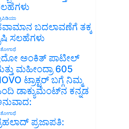
ಲಹೆಗಳು
್ರಿಪಿಡಿಯಾ
ವಾಮಾನ ಬದಲಾವಣೆಗೆ ತಕ್ಕ
ೃಷಿ ಸಲಹೆಗಳು
ಶೋಗಾಥೆ
ದೋ ಅಂಕಿತ್ ಪಾಟೀಲ್
ತ್ತು ಮಹೀಂದ್ರಾ 605
OVO ಟ್ರಾಕ್ಟರ್ ಬಗ್ಗೆ ನಿಮ್ಮ
ಿಂದಿ ಡಾಕ್ಯುಮೆಂಟ್‌ನ ಕನ್ನಡ
ನುವಾದ:
ಶೋಗಾಥೆ
್ರಹಲಾದ್ ಪ್ರಜಾಪತಿ: