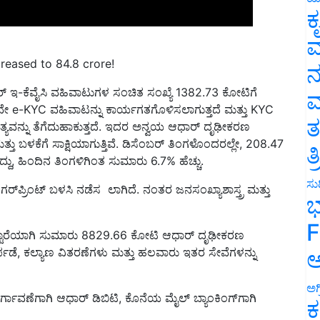
ಕ
ವ
reased to 84.8 crore!
ನ
್ ಇ-ಕೆವೈಸಿ ವಹಿವಾಟುಗಳ ಸಂಚಿತ ಸಂಖ್ಯೆ 1382.73 ಕೋಟಿಗೆ
ವೇ e-KYC ವಹಿವಾಟನ್ನು ಕಾರ್ಯಗತಗೊಳಿಸಲಾಗುತ್ತದೆ ಮತ್ತು KYC
ಮ
ತ್ಯವನ್ನು ತೆಗೆದುಹಾಕುತ್ತದೆ. ಇದರ ಅನ್ವಯ ಆಧಾರ್ ದೃಢೀಕರಣ
ತ
್ತು ಬಳಕೆಗೆ ಸಾಕ್ಷಿಯಾಗುತ್ತಿವೆ. ಡಿಸೆಂಬರ್ ತಿಂಗಳೊಂದರಲ್ಲೇ, 208.47
, ಹಿಂದಿನ ತಿಂಗಳಿಗಿಂತ ಸುಮಾರು 6.7% ಹೆಚ್ಚು.
ತ
್‌ಪ್ರಿಂಟ್ ಬಳಸಿ ನಡೆಸ ಲಾಗಿದೆ. ನಂತರ ಜನಸಂಖ್ಯಾಶಾಸ್ತ್ರ ಮತ್ತು
ಸುದ
ಭ
ಒಟ್ಟಾರೆಯಾಗಿ ಸುಮಾರು 8829.66 ಕೋಟಿ ಆಧಾರ್ ದೃಢೀಕರಣ
F
ಪಡೆ, ಕಲ್ಯಾಣ ವಿತರಣೆಗಳು ಮತ್ತು ಹಲವಾರು ಇತರ ಸೇವೆಗಳನ್ನು
ಅ
ವರ್ಗಾವಣೆಗಾಗಿ ಆಧಾರ್ ಡಿಬಿಟಿ, ಕೊನೆಯ ಮೈಲ್ ಬ್ಯಾಂಕಿಂಗ್‌ಗಾಗಿ
ಅಗ
ಕ