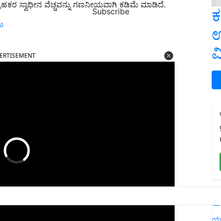
ರಾಹಕರ ಸ್ವಾಧೀನ ವೆಚ್ಚವನ್ನು ಗಣನೀಯವಾಗಿ ಕಡಿಮೆ ಮಾಡಿದೆ.
ಕ
Subscribe
ಯಿ
ಉ
ERTISEMENT
ವ
L
ಯ