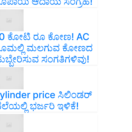
ೂಪಾಯಿ ಆದಾಯ ಸಂಗ್ರಹ!
0 ಕೋಟಿ ರೂ ಕೋಣ! AC
ೂಮಲ್ಲಿ ಮಲಗುವ ಕೋಣದ
ುಬ್ಬೇರಿಸುವ ಸಂಗತಿಗಳಿವು!
ylinder price ಸಿಲಿಂಡರ್‌
ೆಲೆಯಲ್ಲಿ ಭರ್ಜರಿ ಇಳಿಕೆ!