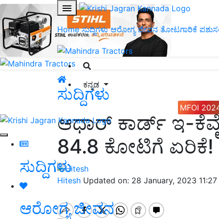
Home
ಸುದ್ದಿಗಳು
ಆರೋಗ್ಯ ಜೀವನ
ತೋಟಗಾರಿಕೆ
ಪಶುಸ
ಕನ್ನಡ
ಸುದ್ದಿಗಳು
MFOI 202
ಆಧಾರ್ ಕಾರ್ಡ್‌ ಇ-ಕೆ
84.8 ಕೋಟಿಗೆ ಏರಿಕೆ!
ಸುದ್ದಿಗಳು
Hitesh
Updated on: 28 January, 2023 11:2
ಆರೋಗ್ಯ ಜೀವನ