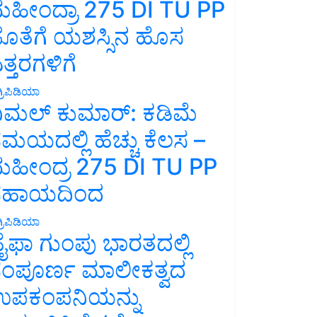
ಹೀಂದ್ರಾ 275 DI TU PP
ೊತೆಗೆ ಯಶಸ್ಸಿನ ಹೊಸ
ತ್ತರಗಳಿಗೆ
್ರಿಪಿಡಿಯಾ
ಿಮಲ್ ಕುಮಾರ್: ಕಡಿಮೆ
ಮಯದಲ್ಲಿ ಹೆಚ್ಚು ಕೆಲಸ –
ಹೀಂದ್ರ 275 DI TU PP
ಸಹಾಯದಿಂದ
್ರಿಪಿಡಿಯಾ
ೈಫಾ ಗುಂಪು ಭಾರತದಲ್ಲಿ
ಂಪೂರ್ಣ ಮಾಲೀಕತ್ವದ
ಪಕಂಪನಿಯನ್ನು