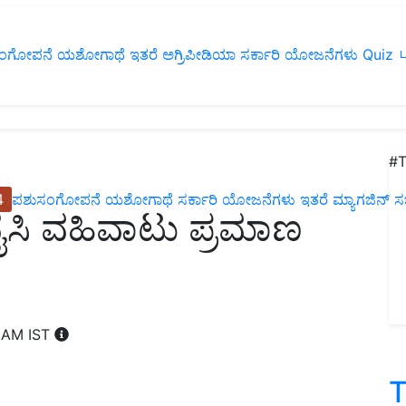
ಂಗೋಪನೆ
ಯಶೋಗಾಥೆ
ಇತರೆ
ಅಗ್ರಿಪೀಡಿಯಾ
ಸರ್ಕಾರಿ ಯೋಜನೆಗಳು
Quiz
ப
#T
4
ಪಶುಸಂಗೋಪನೆ
ಯಶೋಗಾಥೆ
ಸರ್ಕಾರಿ ಯೋಜನೆಗಳು
ಇತರೆ
ಮ್ಯಾಗಜಿನ್‌ ಸಬ್‌
ವೈಸಿ ವಹಿವಾಟು ಪ್ರಮಾಣ
7 AM IST
T