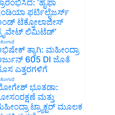
್ರಾರಂಭಿಸಿದೆ: ‘ಹೈಫಾ
ಂಡಿಯಾ ಫರ್ಟಿಲೈಜರ್ಸ್
ಂಡ್ ಟೆಕ್ನೋಲಾಜೀಸ್
್ರೈವೇಟ್ ಲಿಮಿಟೆಡ್’
ಶೋಗಾಥೆ
ಭಿಷೇಕ್ ತ್ಯಾಗಿ: ಮಹೀಂದ್ರಾ
ರ್ಜುನ್ 605 DI ಜೊತೆ
ೊಸ ಎತ್ತರಗಳಿಗೆ
ಶೋಗಾಥೆ
ೋಗೇಶ್ ಭೂತಡಾ:
ೋಸಂರಕ್ಷಣೆ ಮತ್ತು
ಹೀಂದ್ರಾ ಟ್ರ್ಯಾಕ್ಟರ್ ಮೂಲಕ