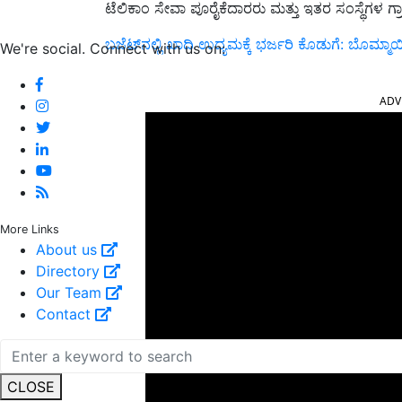
ಟೆಲಿಕಾಂ ಸೇವಾ ಪೂರೈಕೆದಾರರು ಮತ್ತು ಇತರ ಸಂಸ್ಥೆಗಳ ಗ್
ಬಜೆಟ್‌ನಲ್ಲಿ ಖಾದಿ ಉದ್ಯಮಕ್ಕೆ ಭರ್ಜರಿ ಕೊಡುಗೆ: ಬೊಮ್ಮಾ
We're social. Connect with us on:
ADV
More Links
About us
Directory
Our Team
Contact
CLOSE