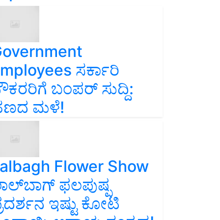
overnment
mployees ಸರ್ಕಾರಿ
ೌಕರರಿಗೆ ಬಂಪರ್‌ ಸುದ್ದಿ:
ಣದ ಮಳೆ!
albagh Flower Show
ಾಲ್‌ಬಾಗ್ ಫಲಪುಷ್ಪ
್ರದರ್ಶನ ಇಷ್ಟು ಕೋಟಿ