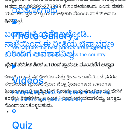
ಅಥವಾ ದೂ.08392-276839 ಗೆ ಸಂಪಕಿಸಬಹುದು ಎಂದು ನೆಹರು
ಯಶೋಗಾಥೆ
ಯುವ ಕೇಂದ್ರದ ಜಿಲ್ಲಾ ಯುವ ಅಧಿಕಾರಿ ಮೊಂಟು ಪಾತರ್ ಅವರು
ತಿಳಿಸಿದ್ದಾರೆ.
ಬಂಗಾರ ಪ್ರಿಯರೇ ಇಲ್ನೋಡಿ..
Photo Gallery
ನಾಳೆಯಿಂದ ಈ ರೀತಿಯ ಚಿನ್ನಾಭರಣ
We capture the best photos around events,
ಖರೀದಿಗೆ ಅವಕಾಶವಿಲ್ಲ!
exhibitions happening across the country
ಬೇಸಿಗೆ ತರಬೇತಿ ಶಿಬಿರ ಏ.1ರಿಂದ ಪ್ರಾರಂಭ; ನೊಂದಣಿಗೆ ಆಹ್ವಾನ
ಬಳ್ಳಾರಿ:
ಯುವ ಸಬಲೀಕರಣ ಮತ್ತು ಕ್ರೀಡಾ ಇಲಾಖೆಯಿಂದ ನಗರದ
Videos
ನಲ್ಲಚೇರುವು ಪ್ರದೇಶದಲ್ಲಿರುವ ಜಿಲ್ಲಾ ಕ್ರೀಡಾಂಗಣದ ಒಳಾಂಗಣ
ಕ್ರೀಡಾಂಗಣದಲ್ಲಿ ಬ್ಯಾಡ್ಮಿಂಟನ್ ಕೋರ್ಟ್ ಮತ್ತು ಈಜುಕೊಳದಲ್ಲಿ ಬೇಸಿಗೆ
Handpicked videos to inspire the nation on
ತರಬೇತಿ ಶಿಬಿರಗಳನ್ನು ಏಪ್ರೀಲ್ 1 ರಿಂದ ಆರಂಭವಾಗಲಿದ್ದು
,
ಆಸಕ್ತರು
agriculture and related industry
ನೊಂದಾಯಿಸಿಕೊಳ್ಳಬಹುದು.
Quiz