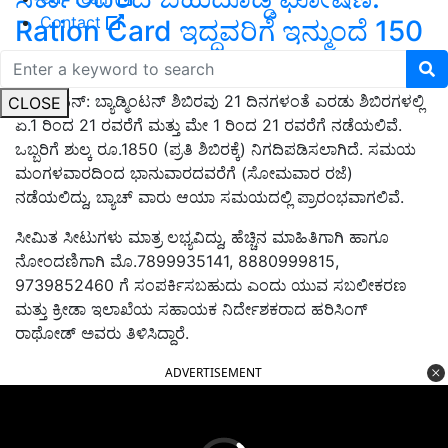
Contact
Ration Card ಇದ್ದವರಿಗೆ ಇನ್ಮುಂದೆ 150
kg ಅಕ್ಕಿ ಫ್ರೀ!
ಬ್ಯಾಡ್ಮಿಂಟನ್: ಬ್ಯಾಡ್ಮಿಂಟನ್ ಶಿಬಿರವು 21 ದಿನಗಳಂತೆ ಎರಡು ಶಿಬಿರಗಳಲ್ಲಿ
CLOSE
ಏ.1 ರಿಂದ 21 ರವರೆಗೆ ಮತ್ತು ಮೇ 1 ರಿಂದ 21 ರವರೆಗೆ ನಡೆಯಲಿವೆ.
ಒಬ್ಬರಿಗೆ ಶುಲ್ಕ ರೂ.1850 (ಪ್ರತಿ ಶಿಬಿರಕ್ಕೆ) ನಿಗದಿಪಡಿಸಲಾಗಿದೆ. ಸಮಯ
ಮಂಗಳವಾರದಿಂದ ಭಾನುವಾರದವರೆಗೆ (ಸೋಮವಾರ ರಜೆ)
ನಡೆಯಲಿದ್ದು,
ಬ್ಯಾಚ್ ವಾರು ಆಯಾ ಸಮಯದಲ್ಲಿ ಪ್ರಾರಂಭವಾಗಲಿವೆ.
ಸೀಮಿತ ಸೀಟುಗಳು ಮಾತ್ರ ಲಭ್ಯವಿದ್ದು,
ಹೆಚ್ಚಿನ ಮಾಹಿತಿಗಾಗಿ ಹಾಗೂ
ನೋಂದಣಿಗಾಗಿ ಮೊ.7899935141
,
8880999815
,
9739852460 ಗೆ ಸಂಪರ್ಕಿಸಬಹುದು ಎಂದು ಯುವ ಸಬಲೀಕರಣ
ಮತ್ತು ಕ್ರೀಡಾ ಇಲಾಖೆಯ ಸಹಾಯಕ ನಿರ್ದೇಶಕರಾದ ಹರಿಸಿಂಗ್
ರಾಥೋಡ್ ಅವರು ತಿಳಿಸಿದ್ದಾರೆ.
ADVERTISEMENT