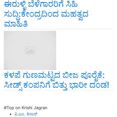
ಈರುಳ್ಳಿ ಬೆಳೆಗಾರರಿಗೆ ಸಿಹಿ
ಸುದ್ದಿ:ಕೇಂದ್ರದಿಂದ ಮಹತ್ವದ
ಮಾಹಿತಿ
ಕಳಪೆ ಗುಣಮಟ್ಟದ ಬೀಜ ಪೂರೈಕೆ:
ಸೀಡ್ಸ್ ಕಂಪನಿಗೆ ಬಿತ್ತು ಭಾರೀ ದಂಡ!
#Top on Krishi Jagran
ಪಿ.ಎಂ. ಕಿಸಾನ್