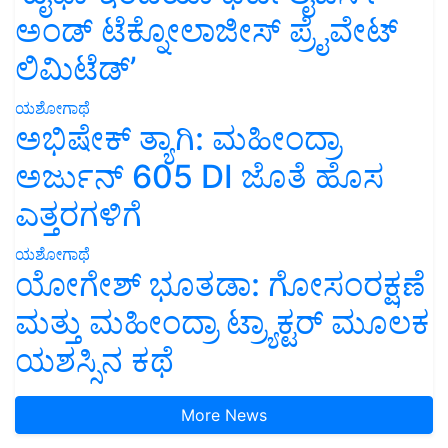
ಅಂಡ್ ಟೆಕ್ನೋಲಾಜೀಸ್ ಪ್ರೈವೇಟ್
ಲಿಮಿಟೆಡ್’
ಯಶೋಗಾಥೆ
ಅಭಿಷೇಕ್ ತ್ಯಾಗಿ: ಮಹೀಂದ್ರಾ
ಅರ್ಜುನ್ 605 DI ಜೊತೆ ಹೊಸ
ಎತ್ತರಗಳಿಗೆ
ಯಶೋಗಾಥೆ
ಯೋಗೇಶ್ ಭೂತಡಾ: ಗೋಸಂರಕ್ಷಣೆ
ಮತ್ತು ಮಹೀಂದ್ರಾ ಟ್ರ್ಯಾಕ್ಟರ್ ಮೂಲಕ
ಯಶಸ್ಸಿನ ಕಥೆ
More News