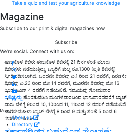
Take a quiz and test your agriculture knowledge
Magazine
Subscribe to our print & digital magazines now
Subscribe
We're social. Connect with us on:
ಈಜುಕೊಳ ಶಿಬಿರ: ಈಜುಕೊಳ ಶಿಬಿರಕ್ಕೆ 21 ದಿನಗಳಂತೆ ಮೂರು
ಶಿಬಿರಗಳು ನಡೆಯುತ್ತಿದ್ದು,
ಒಬ್ಬರಿಗೆ ಶುಲ್ಕ ರೂ.1300 (ಪ್ರತಿ ಶಿಬಿರಕ್ಕೆ)
ನಿಗದಿಪಡಿಸಲಾಗಿದೆ. ಒಂದನೇ ಶಿಬಿರವು ಏ.1 ರಿಂದ 21 ರವರೆಗೆ
,
ಎರಡನೇ
ಶಿಬಿರವು ಏ.23 ರಿಂದ ಮೇ 14 ರವರೆಗೆ
,
ಮೂರನೇ ಶಿಬಿರವು ಮೇ 16
ರಿಂದ ಜೂನ್ 4 ರವರೆಗೆ ನಡೆಯಲಿವೆ. ಸಮಯವು ಸೋಮವಾರ
ರಜೆಯನ್ನು
ಹೊರತುಪಡಿಸಿ ಮಂಗಳವಾರದಿಂದ ಭಾನುವಾರದವರೆಗೆ ಬ್ಯಾಚ್
ವಾರು ಬೆಳಗ್ಗೆ 9ರಿಂದ 10
,
10ರಿಂದ 11
,
11ರಿಂದ 12 ರವರಿಗೆ ನಡೆಯಲಿವೆ
More Links
ಹಾಗೂ ಮಹಿಳಾ ಬ್ಯಾಚ್ ಬೆಳಗ್ಗೆ 8 ರಿಂದ 9 ಮತ್ತು ಸಂಜೆ 5 ರಿಂದ 6
About us
ರವರೆಗೆ ನಡೆಯಲಿವೆ.
Directory
ಸರ್ಕಾರದಿಂದ ಬಹುದೊಡ್ಡ ಘೋಷಣೆ:
Our Team