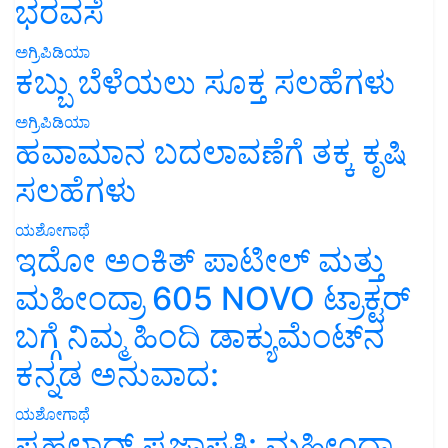
ಭರವಸೆ
ಅಗ್ರಿಪಿಡಿಯಾ
ಕಬ್ಬು ಬೆಳೆಯಲು ಸೂಕ್ತ ಸಲಹೆಗಳು
ಅಗ್ರಿಪಿಡಿಯಾ
ಹವಾಮಾನ ಬದಲಾವಣೆಗೆ ತಕ್ಕ ಕೃಷಿ
ಸಲಹೆಗಳು
ಯಶೋಗಾಥೆ
ಇದೋ ಅಂಕಿತ್ ಪಾಟೀಲ್ ಮತ್ತು
ಮಹೀಂದ್ರಾ 605 NOVO ಟ್ರಾಕ್ಟರ್
ಬಗ್ಗೆ ನಿಮ್ಮ ಹಿಂದಿ ಡಾಕ್ಯುಮೆಂಟ್‌ನ
ಕನ್ನಡ ಅನುವಾದ:
ಯಶೋಗಾಥೆ
ಪ್ರಹಲಾದ್ ಪ್ರಜಾಪತಿ: ಮಹೀಂದ್ರಾ