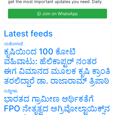
get the most important updates you need. Daily.
Join on WhatsApp
Latest feeds
ಯಶೋಗಾಥೆ
ಕೃಷಿಯಿಂದ 100 ಕೋಟಿ
ವಹಿವಾಟು: ಹೆಲಿಕಾಪ್ಟರ್ ನಂತರ
ಈಗ ವಿಮಾನದ ಮೂಲಕ ಕೃಷಿ ಕ್ರಾಂತಿ
ತರಲಿದ್ದಾರೆ ಡಾ. ರಾಜಾರಾಮ್ ತ್ರಿಪಾಠಿ
ಸುದ್ದಿಗಳು
ಭಾರತದ ಗ್ರಾಮೀಣ ಆರ್ಥಿಕತೆಗೆ
FPO ನೇತೃತ್ವದ ಅಗ್ರಿವೋಲ್ಟಾಯಿಕ್ಸ್‌ನ