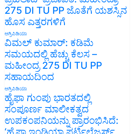
275 DI TU PP ಜೊತೆಗೆ ಯಶಸ್ಸಿನ
ಹೊಸ ಎತ್ತರಗಳಿಗೆ
ಅಗ್ರಿಪಿಡಿಯಾ
ವಿಮಲ್ ಕುಮಾರ್: ಕಡಿಮೆ
ಸಮಯದಲ್ಲಿ ಹೆಚ್ಚು ಕೆಲಸ –
ಮಹೀಂದ್ರ 275 DI TU PP
ಸಹಾಯದಿಂದ
ಅಗ್ರಿಪಿಡಿಯಾ
ಹೈಫಾ ಗುಂಪು ಭಾರತದಲ್ಲಿ
ಸಂಪೂರ್ಣ ಮಾಲೀಕತ್ವದ
ಉಪಕಂಪನಿಯನ್ನು ಪ್ರಾರಂಭಿಸಿದೆ:
‘ಹೈಫಾ ಇಂಡಿಯಾ ಫರ್ಟಿಲೈಜರ್ಸ್