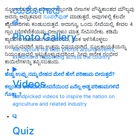
ಯಶೋಗಾಥೆ
ಸ್ಥೂಲಕಾಯದಿಂದ ಪರಿಹಾರ ಕಲ್ಲಂಗಡಿ ಬೀಜಗಳ ಪೌಷ್ಟಿಕಾಂಶದ ಮೌಲ್ಯವು
ಅದನ್ನು ಅದ್ಭುತವಾದ
ಸೂಪರ್‌ಫುಡ್
ಮಾಡುತ್ತದೆ. ಅವುಗಳಲ್ಲಿ ಕೆಲವೇ
ಕ್ಯಾಲೋರಿಗಳು ಕಂಡುಬರುತ್ತವೆ. ಆದಾಗ್ಯೂ, ಒಂದು ಸೇವೆಯಲ್ಲಿ, ಕೇವಲ 4
ಗ್ರಾಂ (ಬೆರಳೆಣಿಕೆಯಷ್ಟು ಬೀಜಗಳು) ಮಾತ್ರ ಸೇವಿಸಬೇಕು. ಕಡಿಮೆ
Photo Gallery
ಕ್ಯಾಲೋರಿ ಆಹಾರವಾಗಿರುವುದರಿಂದ, ತೂಕ ಇಳಿಸಿಕೊಳ್ಳಲು
ಬಯಸುವವರಿಗೆ ಇದು ಉತ್ತಮ ವಿಷಯವಾಗಿದೆ. ಸ್ಥೂಲಕಾಯತೆಯನ್ನು
We capture the best photos around events,
ನಿಯಂತ್ರಣದಲ್ಲಿ ಇಟ್ಟುಕೊಳ್ಳುವುದರಿಂದ, ನೀವು ಅನೇಕ ಗಂಭೀರ
exhibitions happening across the country
ಕಾಯಿಲೆಗಳನ್ನು ತಪ್ಪಿಸಬಹುದು.
ಹೆಚ್ಚು ಉಪ್ಪು ನಮ್ಮ ದೇಹದ ಮೇಲೆ ಹೇಗೆ ಪರಿಣಾಮ ಬೀರುತ್ತದೆ?
Videos
ಕಲ್ಲಂಗಡಿ ಅತಿಯಾದ ಸೇವನೆಯಿಂದ ಏನೆಲ್ಲ ಅಡ್ಡ ಪರಿಣಾಮಗಳಿವೆ
ಗೊತ್ತಾ..?
Handpicked videos to inspire the nation on
agriculture and related industry
Quiz