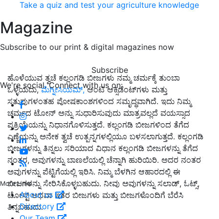
Take a quiz and test your agriculture knowledge
Magazine
Subscribe to our print & digital magazines now
Subscribe
ಹೊಳೆಯುವ ತ್ವಚೆ ಕಲ್ಲಂಗಡಿ ಬೀಜಗಳು ನಮ್ಮ ಚರ್ಮಕ್ಕೆ ತುಂಬಾ
We're social. Connect with us on:
ಒಳ್ಳೆಯದು,
ಮೆಗ್ನೀಸಿಯಮ್,
ಆಂಟಿ ಆಕ್ಸಿಡೆಂಟ್‌ಗಳು ಮತ್ತು
ಸತುವುಗಳಂತಹ ಪೋಷಕಾಂಶಗಳಿಂದ ಸಮೃದ್ಧವಾಗಿದೆ. ಇದು ನಿಮ್ಮ
ಚರ್ಮದ ಟೋನ್ ಅನ್ನು ಸುಧಾರಿಸುವುದು ಮಾತ್ರವಲ್ಲದೆ ವಯಸ್ಸಾದ
ಪ್ರಕ್ರಿಯೆಯನ್ನು ನಿಧಾನಗೊಳಿಸುತ್ತದೆ. ಕಲ್ಲಂಗಡಿ ಬೀಜಗಳಿಂದ ತೆಗೆದ
ಎಣ್ಣೆಯನ್ನು ಅನೇಕ ತ್ವಚೆ ಉತ್ಪನ್ನಗಳಲ್ಲಿಯೂ ಬಳಸಲಾಗುತ್ತದೆ. ಕಲ್ಲಂಗಡಿ
ಬೀಜಗಳನ್ನು ತಿನ್ನಲು ಸರಿಯಾದ ವಿಧಾನ ಕಲ್ಲಂಗಡಿ ಬೀಜಗಳನ್ನು ತೆಗೆದ
ನಂತರ, ಅವುಗಳನ್ನು ಬಾಣಲೆಯಲ್ಲಿ ಚೆನ್ನಾಗಿ ಹುರಿಯಿರಿ. ಅದರ ನಂತರ
ಅವುಗಳನ್ನು ಪೆಟ್ಟಿಗೆಯಲ್ಲಿ ಇರಿಸಿ. ನಿಮ್ಮ ಬೆಳಗಿನ ಆಹಾರದಲ್ಲಿ ಈ
ಬೀಜಗಳನ್ನು ಸೇರಿಸಿಕೊಳ್ಳಬಹುದು. ನೀವು ಅವುಗಳನ್ನು ಸಲಾಡ್, ಓಟ್ಸ್,
More Links
About us
ಟೋಸ್ಟ್ ಅಥವಾ ಇತರ ಬೀಜಗಳು ಮತ್ತು ಬೀಜಗಳೊಂದಿಗೆ ಬೆರೆಸಿ
Directory
ತಿನ್ನಬಹುದು.
Our Team