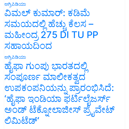
ಅಗ್ರಿಪಿಡಿಯಾ
ವಿಮಲ್ ಕುಮಾರ್: ಕಡಿಮೆ
ಸಮಯದಲ್ಲಿ ಹೆಚ್ಚು ಕೆಲಸ –
ಮಹೀಂದ್ರ 275 DI TU PP
ಸಹಾಯದಿಂದ
ಅಗ್ರಿಪಿಡಿಯಾ
ಹೈಫಾ ಗುಂಪು ಭಾರತದಲ್ಲಿ
ಸಂಪೂರ್ಣ ಮಾಲೀಕತ್ವದ
ಉಪಕಂಪನಿಯನ್ನು ಪ್ರಾರಂಭಿಸಿದೆ:
‘ಹೈಫಾ ಇಂಡಿಯಾ ಫರ್ಟಿಲೈಜರ್ಸ್
ಅಂಡ್ ಟೆಕ್ನೋಲಾಜೀಸ್ ಪ್ರೈವೇಟ್
ಲಿಮಿಟೆಡ್’