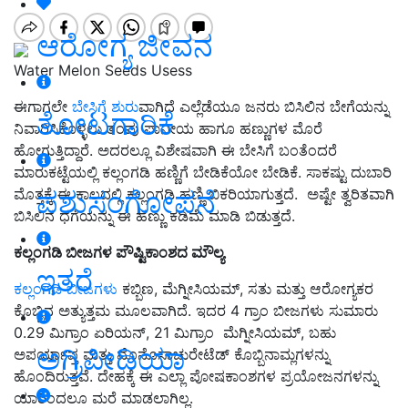
ಆರೋಗ್ಯ ಜೀವನ
Water Melon Seeds Usess
ಈಗಾಗಲೇ
ಬೇಸಿಗೆ ಶುರು
ವಾಗಿದೆ ಎಲ್ಲೆಡೆಯೂ ಜನರು ಬಿಸಿಲಿನ ಬೇಗೆಯನ್ನು
ತೋಟಗಾರಿಕೆ
ನಿವಾರಿಸಿಕೊಳ್ಳಲು ತಂಪು ಪಾನೀಯ ಹಾಗೂ ಹಣ್ಣುಗಳ ಮೊರೆ
ಹೋಗುತ್ತಿದ್ದಾರೆ. ಅದರಲ್ಲೂ ವಿಶೇಷವಾಗಿ ಈ ಬೇಸಿಗೆ ಬಂತೆಂದರೆ
ಮಾರುಕಟ್ಟೆಯಲ್ಲಿ ಕಲ್ಲಂಗಡಿ ಹಣ್ಣಿಗೆ ಬೇಡಿಕೆಯೋ ಬೇಡಿಕೆ. ಸಾಕಷ್ಟು ದುಬಾರಿ
ಪಶುಸಂಗೋಪನೆ
ಮೊತ್ತಕ್ಕೆ ಈ ಕಾಲದಲ್ಲಿ ಕಲ್ಲಂಗಡಿ ಹಣ್ಣಿ ಬಿಕರಿಯಾಗುತ್ತದೆ. ಅಷ್ಟೇ ತ್ವರಿತವಾಗಿ
ಬಿಸಿಲಿನ ಧಗೆಯನ್ನು ಈ ಹಣ್ಣು ಕಡಿಮೆ ಮಾಡಿ ಬಿಡುತ್ತದೆ.
ಕಲ್ಲಂಗಡಿ ಬೀಜಗಳ ಪೌಷ್ಟಿಕಾಂಶದ ಮೌಲ್ಯ
ಇತರೆ
ಕಲ್ಲಂಗಡಿ ಬೀಜಗಳು
ಕಬ್ಬಿಣ, ಮೆಗ್ನೀಸಿಯಮ್, ಸತು ಮತ್ತು ಆರೋಗ್ಯಕರ
ಕೊಬ್ಬಿನ ಅತ್ಯುತ್ತಮ ಮೂಲವಾಗಿದೆ. ಇದರ 4 ಗ್ರಾಂ ಬೀಜಗಳು ಸುಮಾರು
0.29 ಮಿಗ್ರಾಂ ಏರಿಯನ್, 21 ಮಿಗ್ರಾಂ ಮೆಗ್ನೀಸಿಯಮ್, ಬಹು
ಅಗ್ರಿಪೀಡಿಯಾ
ಅಪರ್ಯಾಪ್ತ ಮತ್ತು ಮೊನೊಸಾಚುರೇಟೆಡ್ ಕೊಬ್ಬಿನಾಮ್ಲಗಳನ್ನು
ಹೊಂದಿರುತ್ತವೆ. ದೇಹಕ್ಕೆ ಈ ಎಲ್ಲಾ ಪೋಷಕಾಂಶಗಳ ಪ್ರಯೋಜನಗಳನ್ನು
ಯಾರಿಂದಲೂ ಮರೆ ಮಾಡಲಾಗಿಲ್ಲ.