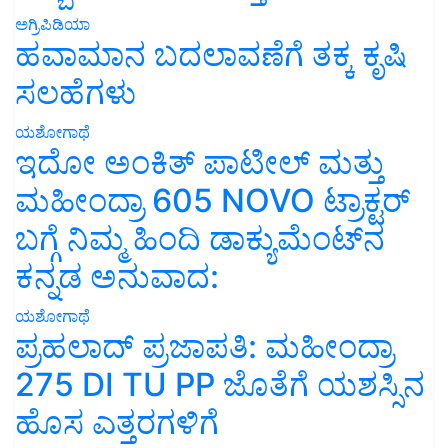
ಅಗ್ರಿಪಿಡಿಯಾ
ಹವಾಮಾನ ಬದಲಾವಣೆಗೆ ತಕ್ಕ ಕೃಷಿ
ಸಲಹೆಗಳು
ಯಶೋಗಾಥೆ
ಇದೋ ಅಂಕಿತ್ ಪಾಟೀಲ್ ಮತ್ತು
ಮಹೀಂದ್ರಾ 605 NOVO ಟ್ರಾಕ್ಟರ್
ಬಗ್ಗೆ ನಿಮ್ಮ ಹಿಂದಿ ಡಾಕ್ಯುಮೆಂಟ್‌ನ
ಕನ್ನಡ ಅನುವಾದ:
ಯಶೋಗಾಥೆ
ಪ್ರಹಲಾದ್ ಪ್ರಜಾಪತಿ: ಮಹೀಂದ್ರಾ
275 DI TU PP ಜೊತೆಗೆ ಯಶಸ್ಸಿನ
ಹೊಸ ಎತ್ತರಗಳಿಗೆ