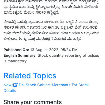
ನೋಡಿಕೊಳ್ಳಲು ಆತುರದಲ್ಲಿದೆ. ದೇಶೀಯ ಮಾರುಕಟ್ಟೆಯ ಅಗತ್ಯತೆಗಳನ್ನು
ಪೂರೈಸಲು ಕ್ರಮಗಳನ್ನು ಕೈಗೊಳ್ಳಲಾಗುತ್ತಿದ್ದು, ಹೀಗಾಗಿ ವಿದೇಶಿ ಬೇಳೆಕಾಳು
ಮಾರುಕಟ್ಟೆಯ ಮೇಲೂ ಸರ್ಕಾರ ಕಣ್ಣಿಟ್ಟಿದೆ.
ದೇಶದಲ್ಲಿ ಸಾಕಷ್ಟು ಪ್ರಮಾಣದ ಬೇಳೆಕಾಳುಗಳು ಲಭ್ಯವಿವೆ ಎಂದು ಕೇಂದ್ರ
ಸರ್ಕಾರ ಹೇಳಿದೆ. ಸರ್ಕಾರದ ಬಳಿ ಈಗ 38 ಲಕ್ಷ ಟನ್ ಬೇಳೆ ಕಾಳುಗಳಿವೆ.
ಜನರ ಬೇಡಿಕೆಯನ್ನು ಈಡೇರಿಸಲು ಸರ್ಕಾರ ಹಂತಹಂತವಾಗಿ ಲಭ್ಯವಿರುವ
ಬೇಳೆಕಾಳುಗಳನ್ನು ಮುಕ್ತ ಮಾರುಕಟ್ಟೆಗೆ ಬಿಡುಗಡೆ ಮಾಡುತ್ತಿದೆ.
Published On:
13 August 2022, 05:24 PM
English Summary:
Stock quantity reporting of pulses
is mandatory
Related Topics
News
Dal
Stock
Cabinrt
Merchants
Tor Stock
Details
Share your comments