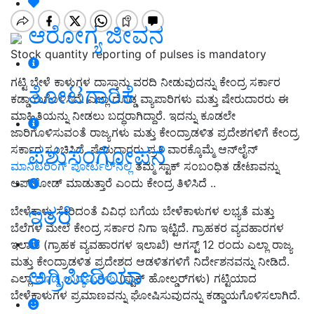
ಆರೋಗ್ಯ ಜೀವನ
Stock quantity reporting of pulses is mandatory
ಗಟ್ಟಿ ಬೇಳೆ ಕಾಳುಗಳ ದಾಸ್ತಾನು ವರದಿ ನೀಡುವುದನ್ನು ಕೇಂದ್ರ ಸರ್ಕಾರ
ತೋಟಗಾರಿಕೆ
ಕಡ್ಡಾಯಗೊಳಿಸಿದೆ. ಎಲ್ಲಾ ದೊಡ್ಡ ವ್ಯಾಪಾರಿಗಳು ಮತ್ತು ಷೇರುದಾರರು ಈ
ಮಾಹಿತಿಯನ್ನು ನೀಡಲು ಬದ್ಧರಾಗಿದ್ದಾರೆ. ಇದನ್ನು ಕೂಡಲೇ
ಜಾರಿಗೊಳಿಸುವಂತೆ ರಾಜ್ಯಗಳು ಮತ್ತು ಕೇಂದ್ರಾಡಳಿತ ಪ್ರದೇಶಗಳಿಗೆ ಕೇಂದ್ರ
ಪಶುಸಂಗೋಪನೆ
ಸರ್ಕಾರ ಸೂಚಿಸಿದೆ. ಷೇರುದಾರರು ಪ್ರತಿ ವಾರಕ್ಕೊಮ್ಮೆ ಆನ್‌ಲೈನ್
ಮಾನಿಟರಿಂಗ್ ಪೋರ್ಟಲ್‌ನಲ್ಲಿ
ತಮ್ಮ ಸ್ಟಾಕ್ ಸಂಬಂಧಿತ ಡೇಟಾವನ್ನು
ಅಪ್‌ಲೋಡ್ ಮಾಡುತ್ತಾರೆ ಎಂದು ಕೇಂದ್ರ ತಿಳಿಸಿದೆ ..
ಇತರೆ
ಬೇಳೆಕಾಳು ಸೇರಿದಂತೆ ವಿವಿಧ ಬಗೆಯ ಬೇಳೆಕಾಳುಗಳ ಲಭ್ಯತೆ ಮತ್ತು
ಬೆಲೆಗಳ ಮೇಲೆ ಕೇಂದ್ರ ಸರ್ಕಾರ ನಿಗಾ ಇಟ್ಟಿದೆ. ಗ್ರಾಹಕರ ವ್ಯವಹಾರಗಳ
ಇಲಾಖೆ (ಗ್ರಾಹಕ ವ್ಯವಹಾರಗಳ ಇಲಾಖೆ) ಆಗಸ್ಟ್ 12 ರಂದು ಎಲ್ಲಾ ರಾಜ್ಯ
ಮತ್ತು ಕೇಂದ್ರಾಡಳಿತ ಪ್ರದೇಶದ ಆಡಳಿತಗಳಿಗೆ ನಿರ್ದೇಶನವನ್ನು ನೀಡಿದೆ.
ಅಗ್ರಿಪೀಡಿಯಾ
ಎಲ್ಲಾ
ದೊಡ್ಡ ಉದ್ಯಮಿಗಳು
(ಸ್ಟಾಕ್ ಹೋಲ್ಡರ್‌ಗಳು) ಗಟ್ಟಿಯಾದ
ಬೇಳೆಕಾಳುಗಳ ಪ್ರಮಾಣವನ್ನು ಘೋಷಿಸುವುದನ್ನು ಕಡ್ಡಾಯಗೊಳಿಸಲಾಗಿದೆ.