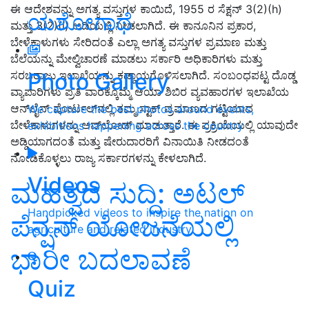
ಈ ಆದೇಶವನ್ನು ಅಗತ್ಯ ವಸ್ತುಗಳ ಕಾಯಿದೆ, 1955 ರ ಸೆಕ್ಷನ್ 3(2)(h)
ಯಶೋಗಾಥೆ
ಮತ್ತು 3(2)(i) ಅಡಿಯಲ್ಲಿ ನೀಡಲಾಗಿದೆ. ಈ ಕಾನೂನಿನ ಪ್ರಕಾರ,
ಬೇಳೆಕಾಳುಗಳು ಸೇರಿದಂತೆ ಎಲ್ಲಾ ಅಗತ್ಯ ವಸ್ತುಗಳ ಪ್ರಮಾಣ ಮತ್ತು
ಬೆಲೆಯನ್ನು ಮೇಲ್ವಿಚಾರಣೆ ಮಾಡಲು ಸರ್ಕಾರಿ ಅಧಿಕಾರಿಗಳು ಮತ್ತು
Photo Gallery
ಸರಬರಾಜು ಇಲಾಖೆಯನ್ನು ಕಡ್ಡಾಯಗೊಳಿಸಲಾಗಿದೆ. ಸಂಬಂಧಪಟ್ಟ ದೊಡ್ಡ
ವ್ಯಾಪಾರಿಗಳು ಪ್ರತಿ ವಾರಕ್ಕೊಮ್ಮೆ ಆಯಾ ಶಿಬಿರ ವ್ಯವಹಾರಗಳ ಇಲಾಖೆಯ
ಆನ್‌ಲೈನ್ ಪೋರ್ಟಲ್‌ನಲ್ಲಿ ತಮ್ಮ ಸ್ಟಾಕ್ ಪ್ರಮಾಣದ ಗಟ್ಟಿಯಾದ
We capture the best photos around events,
ಬೇಳೆಕಾಳುಗಳನ್ನು ಅಪ್‌ಲೋಡ್ ಮಾಡುತ್ತಾರೆ. ಈ ಪ್ರಕ್ರಿಯೆಯಲ್ಲಿ ಯಾವುದೇ
exhibitions happening across the country
ಅಡ್ಡಿಯಾಗದಂತೆ ಮತ್ತು ಷೇರುದಾರರಿಗೆ ವಿನಾಯಿತಿ ನೀಡದಂತೆ
ನೋಡಿಕೊಳ್ಳಲು ರಾಜ್ಯ ಸರ್ಕಾರಗಳನ್ನು ಕೇಳಲಾಗಿದೆ.
Videos
ಮಹತ್ವದ ಸುದ್ದಿ: ಅಟಲ್‌
Handpicked videos to inspire the nation on
ಪೆನ್ಷನ್‌ ಯೋಜನೆಯಲ್ಲಿ
agriculture and related industry
ಭಾರೀ ಬದಲಾವಣೆ
Quiz