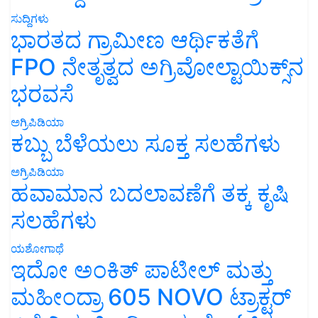
ಸುದ್ದಿಗಳು
ಭಾರತದ ಗ್ರಾಮೀಣ ಆರ್ಥಿಕತೆಗೆ
FPO ನೇತೃತ್ವದ ಅಗ್ರಿವೋಲ್ಟಾಯಿಕ್ಸ್‌ನ
ಭರವಸೆ
ಅಗ್ರಿಪಿಡಿಯಾ
ಕಬ್ಬು ಬೆಳೆಯಲು ಸೂಕ್ತ ಸಲಹೆಗಳು
ಅಗ್ರಿಪಿಡಿಯಾ
ಹವಾಮಾನ ಬದಲಾವಣೆಗೆ ತಕ್ಕ ಕೃಷಿ
ಸಲಹೆಗಳು
ಯಶೋಗಾಥೆ
ಇದೋ ಅಂಕಿತ್ ಪಾಟೀಲ್ ಮತ್ತು
ಮಹೀಂದ್ರಾ 605 NOVO ಟ್ರಾಕ್ಟರ್