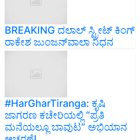
BREAKING ದಲಾಲ್‌ ಸ್ಟ್ರೀಟ್‌ ಕಿಂಗ್‌
ರಾಕೇಶ ಜುಂಜನ್‌ವಾಲಾ ನಿಧನ
#HarGharTiranga: ಕೃಷಿ
ಜಾಗರಣ ಕಚೇರಿಯಲ್ಲಿ “ಪ್ರತಿ
ಮನೆಯಲ್ಲೂ ಬಾವುಟ” ಅಭಿಯಾನ
ಆಚರಣೆ!