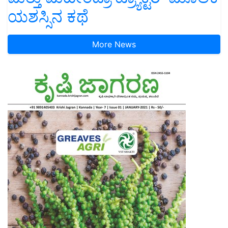
ಯಶಸ್ಸಿನ ಕಥೆ
More News