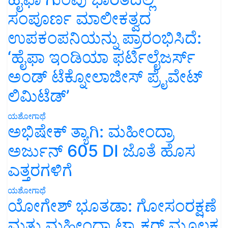
ಸಂಪೂರ್ಣ ಮಾಲೀಕತ್ವದ
ಉಪಕಂಪನಿಯನ್ನು ಪ್ರಾರಂಭಿಸಿದೆ:
‘ಹೈಫಾ ಇಂಡಿಯಾ ಫರ್ಟಿಲೈಜರ್ಸ್
ಅಂಡ್ ಟೆಕ್ನೋಲಾಜೀಸ್ ಪ್ರೈವೇಟ್
ಲಿಮಿಟೆಡ್’
ಯಶೋಗಾಥೆ
ಅಭಿಷೇಕ್ ತ್ಯಾಗಿ: ಮಹೀಂದ್ರಾ
ಅರ್ಜುನ್ 605 DI ಜೊತೆ ಹೊಸ
ಎತ್ತರಗಳಿಗೆ
ಯಶೋಗಾಥೆ
ಯೋಗೇಶ್ ಭೂತಡಾ: ಗೋಸಂರಕ್ಷಣೆ
ಮತ್ತು ಮಹೀಂದ್ರಾ ಟ್ರ್ಯಾಕ್ಟರ್ ಮೂಲಕ