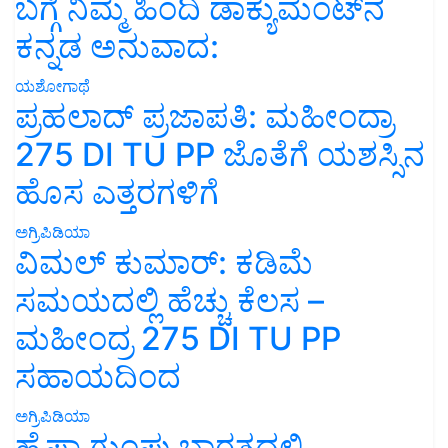
ಬಗ್ಗೆ ನಿಮ್ಮ ಹಿಂದಿ ಡಾಕ್ಯುಮೆಂಟ್‌ನ
ಕನ್ನಡ ಅನುವಾದ:
ಯಶೋಗಾಥೆ
ಪ್ರಹಲಾದ್ ಪ್ರಜಾಪತಿ: ಮಹೀಂದ್ರಾ
275 DI TU PP ಜೊತೆಗೆ ಯಶಸ್ಸಿನ
ಹೊಸ ಎತ್ತರಗಳಿಗೆ
ಅಗ್ರಿಪಿಡಿಯಾ
ವಿಮಲ್ ಕುಮಾರ್: ಕಡಿಮೆ
ಸಮಯದಲ್ಲಿ ಹೆಚ್ಚು ಕೆಲಸ –
ಮಹೀಂದ್ರ 275 DI TU PP
ಸಹಾಯದಿಂದ
ಅಗ್ರಿಪಿಡಿಯಾ
ಹೈಫಾ ಗುಂಪು ಭಾರತದಲ್ಲಿ