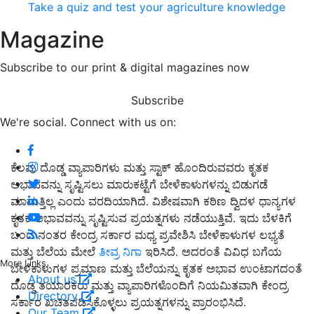
Take a quiz and test your agriculture knowledge
Magazine
Subscribe to our print & digital magazines now
Subscribe
We're social. Connect with us on:
ಕೆಲವು ದೊಡ್ಡ ವ್ಯಾಪಾರಿಗಳು ಮತ್ತು ಸ್ಟಾಕ್ ಹೊಂದಿರುವವರು ಕೃತಕ
ಅಭಾವವನ್ನು ಸೃಷ್ಟಿಸಲು ಮಾರುಕಟ್ಟೆಗೆ ಬೇಳೆಕಾಳುಗಳನ್ನು ಬಿಡುಗಡೆ
ಮಾಡುತ್ತಿಲ್ಲ ಎಂದು ವರದಿಯಾಗಿದೆ. ವಿಶೇಷವಾಗಿ ಕಠಿಣ ದ್ವಿದಳ ಧಾನ್ಯಗಳ
ಕೃತಕ ಅಭಾವವನ್ನು ಸೃಷ್ಟಿಸುವ ಪ್ರಯತ್ನಗಳು ನಡೆಯುತ್ತಿವೆ. ಇದು ಬೆಳಕಿಗೆ
ಬಂದ ನಂತರ ಕೇಂದ್ರ ಸರ್ಕಾರ ಮಧ್ಯ ಪ್ರವೇಶಿಸಿ ಬೇಳೆಕಾಳುಗಳ ಲಭ್ಯತೆ
ಮತ್ತು ಬೆಲೆಯ ಮೇಲೆ
ತೀವ್ರ ನಿಗಾ
ಇರಿಸಿದೆ. ಅದರಂತೆ ವಿವಿಧ ಬಗೆಯ
More Links
ಬೇಳೆಕಾಳುಗಳ ಪ್ರಮಾಣ ಮತ್ತು ಬೆಲೆಯನ್ನು ಕೃತಕ ಅಭಾವ ಉಂಟಾಗದಂತೆ
About us
ದೊಡ್ಡ ತಯಾರಕರು ಮತ್ತು ವ್ಯಾಪಾರಿಗಳೊಂದಿಗೆ ನಿಯಮಿತವಾಗಿ ಕೇಂದ್ರ
Directory
ಸರ್ಕಾರ ಖಚಿತಪಡಿಸಿಕೊಳ್ಳಲು ಪ್ರಯತ್ನಗಳನ್ನು ಪ್ರಾರಂಭಿಸಿದೆ.
Our Team