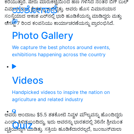
ಕರೆಯುತ್ತಾರೆ. ಷೇರು ಮಾರುಕಟ್ಟೆಯಿಂದ ಹಣ ಗಳಿಸಿದ ನಂತರ ಬಿಗ್ ಬುಲ್
ಯಶೋಗಾಥೆ
ವಿಮಾನಯಾನ ಕ್ಷೇತ್ರಕ್ಕೂ ಕಾಲಿಟ್ಟಿತ್ತು. ಅವರು ಹೊಸ ವಿಮಾನಯಾನ
ಸಂಸ್ಥೆಯಾದ ಆಕಾಶ ಏರ್‌ನಲ್ಲಿ ಭಾರಿ ಹೂಡಿಕೆಯನ್ನು ಮಾಡಿದ್ದರು ಮತ್ತು
ಆಗಸ್ಟ್ 7 ರಿಂದ ಕಂಪನಿಯು ಕಾರ್ಯಾಚರಣೆಯನ್ನು ಪ್ರಾರಂಭಿಸಿದೆ.
Photo Gallery
We capture the best photos around events,
exhibitions happening across the country
Videos
Handpicked videos to inspire the nation on
agriculture and related industry
ಅವರು ಅಂದಾಜು $5.5 ಶತಕೋಟಿ ನಿವ್ವಳ ಮೌಲ್ಯವನ್ನು ಹೊಂದಿದ್ದರು
ಎಂದು ತಿಳಿದುಬಂದಿದ್ದು, ಇದು ಅವರನ್ನು ಭಾರತದಲ್ಲಿ 36ನೇ ಶ್ರೀಮಂತ
Quiz
ವ್ಯಕ್ತಿಯನ್ನಾಗಿ ಮಾಡಿತ್ತು. ಸಕ್ರಿಯ ಹೂಡಿಕೆದಾರರಲ್ಲದೆ, ಜುಂಜುನ್‌ವಾಲಾ