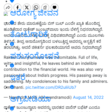
ಆರೋಗ್ಯ ಜೀವನ
ಭಾರತದ ಶೇರು ಮಾರುಕಟ್ಟೆಯ ಬಿಗ್‌ ಬುಲ್‌ ಎಂದೇ ಖ್ಯಾತಿ ಹೊಂದಿದ್ದ
ಹೂಡಿಕೆದಾರ ರಾಕೇಶ್‌ ಜುಂಜನ್‌ವಾಲಾ ಇಂದು ಬೆಳಿಗ್ಗೆ ನಿಧನರಾಗಿದ್ದಾರೆ.
ತೋಟಗಾರಿಕೆ
ಅವರು ಒಇಂದು ಬೆಳಿಗ್ಗೆ 6:30ಕ್ಕೆ ವಿಧಿವಶರಾಗಿದ್ದಾರೆ ಎಂದು ಮೂಲಗಳು
ತಿಳಿಸಿವೆ. ತೀವ್ರ ಅನಾರೋಗ್ಯದಿಂದ ಬಳಲುತ್ತಿದ್ದ ಅವರನ್ನು ಆಸ್ಪತ್ರೆಗೆ ಕರೆ
ತರಲಾಗಿತ್ತು. ಆದರೆ ಚಿಕಿತರ್ಸೆ ಫಲಕಾರಿಯಾಗದೆ ಅವರು ನಿಧರಾಗಿದ್ದಾರೆ
ಪಶುಸಂಗೋಪನೆ
Rakesh Jhunjhunwala was indomitable. Full of life,
witty and insightful, he leaves behind an indelible
contribution to the financial world. He was also very
ಇತರೆ
passionate about India’s progress. His passing away is
saddening. My condolences to his family and admirers.
Om Shanti.
pic.twitter.com/DR2uIiiUb7
ಅಗ್ರಿಪೀಡಿಯಾ
— Narendra Modi (@narendramodi)
August 14, 2022
ರಾಕೇಶ್ ಜುಂಜುನ್ವಾಲಾ ಅವರನ್ನು ಭಾರತದ ವಾರೆನ್ ಬಫೆಟ್ ಎಂದೂ