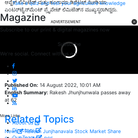
ಆಪ್ಟೆಕ್ ಲಿಮಿಟೆಡ್ ಮತ್ತು ಹಂಗಾಮಾ ಡಿಜಿಟಲ್ ಮೀಡಿಯಾ
Take a quiz and test your agriculture knowledge
ಎಂಟರ್‌ಟೈನ್‌ಮೆಂಟ್ ಪ್ರೈವೇಟ್‌ ಲಿಮಿಟೆಡ್‌ನ ಮುಖ್ಯಸ್ಥರಾಗಿದ್ದರು.
Magazine
ADVERTISEMENT
Subscribe to our print & digital magazines now
Subscribe
We're social. Connect with us on:
Published On:
14 August 2022, 10:01 AM
English Summary:
Rakesh Jhunjhunwala passes away
at 62
Related Topics
More Links
About us
Directory
News
Rakesh Junjhanavala
Stock Market
Share
Our Team