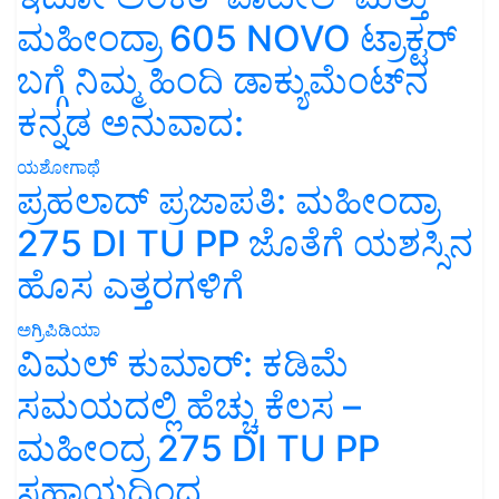
ಮಹೀಂದ್ರಾ 605 NOVO ಟ್ರಾಕ್ಟರ್
ಬಗ್ಗೆ ನಿಮ್ಮ ಹಿಂದಿ ಡಾಕ್ಯುಮೆಂಟ್‌ನ
ಕನ್ನಡ ಅನುವಾದ:
ಯಶೋಗಾಥೆ
ಪ್ರಹಲಾದ್ ಪ್ರಜಾಪತಿ: ಮಹೀಂದ್ರಾ
275 DI TU PP ಜೊತೆಗೆ ಯಶಸ್ಸಿನ
ಹೊಸ ಎತ್ತರಗಳಿಗೆ
ಅಗ್ರಿಪಿಡಿಯಾ
ವಿಮಲ್ ಕುಮಾರ್: ಕಡಿಮೆ
ಸಮಯದಲ್ಲಿ ಹೆಚ್ಚು ಕೆಲಸ –
ಮಹೀಂದ್ರ 275 DI TU PP
ಸಹಾಯದಿಂದ