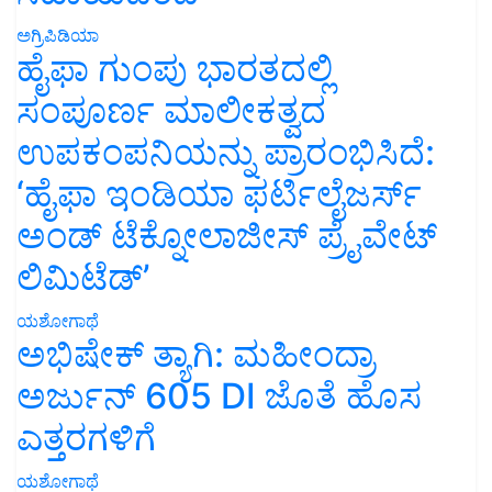
ಅಗ್ರಿಪಿಡಿಯಾ
ಹೈಫಾ ಗುಂಪು ಭಾರತದಲ್ಲಿ
ಸಂಪೂರ್ಣ ಮಾಲೀಕತ್ವದ
ಉಪಕಂಪನಿಯನ್ನು ಪ್ರಾರಂಭಿಸಿದೆ:
‘ಹೈಫಾ ಇಂಡಿಯಾ ಫರ್ಟಿಲೈಜರ್ಸ್
ಅಂಡ್ ಟೆಕ್ನೋಲಾಜೀಸ್ ಪ್ರೈವೇಟ್
ಲಿಮಿಟೆಡ್’
ಯಶೋಗಾಥೆ
ಅಭಿಷೇಕ್ ತ್ಯಾಗಿ: ಮಹೀಂದ್ರಾ
ಅರ್ಜುನ್ 605 DI ಜೊತೆ ಹೊಸ
ಎತ್ತರಗಳಿಗೆ
ಯಶೋಗಾಥೆ