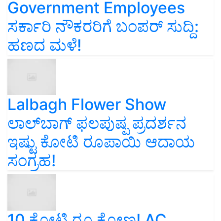
Government Employees
ಸರ್ಕಾರಿ ನೌಕರರಿಗೆ ಬಂಪರ್‌ ಸುದ್ದಿ:
ಹಣದ ಮಳೆ!
Lalbagh Flower Show
ಲಾಲ್‌ಬಾಗ್ ಫಲಪುಷ್ಪ ಪ್ರದರ್ಶನ
ಇಷ್ಟು ಕೋಟಿ ರೂಪಾಯಿ ಆದಾಯ
ಸಂಗ್ರಹ!
10 ಕೋಟಿ ರೂ ಕೋಣ! AC