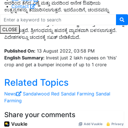
ಅದರಿಂದ ತೆಗೆದ ಎಣ್ಣೆ ಮತ್ತು ಮರದಿಂದ ಅನೇಕ ಔಷಧೀಯ
Contact
ಉತ್ಪನ್ನಗಳನ್ನು ತಯಾರಿಸಲಾಗುತ್ತದೆ. ಇದರೊಂದಿಗೆ, ಚಂದನವನ್ನು
ಸಾಬೂನು, ಸೌಂದರ್ಯವರ್ಧಕಗಳು ಮತ್ತು ಸುಗಂಧ ದ್ರವ್ಯಗಳನ್ನು
ತಯಾರಿಸಲು ಬಳಸಲಾಗುತ್ತದೆ, ಏಕೆಂದರೆ ಎಣ್ಣೆಯು ಉತ್ತಮ ಪರಿಮಳವನ್ನು
CLOSE
ಹೊಂದಿರುತ್ತದೆ. ಶ್ರೀಗಂಧವನ್ನು ಹವನಕ್ಕೆ ವ್ಯಾಪಕವಾಗಿ ಬಳಸಲಾಗುತ್ತದೆ.
ವಿದೇಶಗಳಲ್ಲೂ ಚಂದನಕ್ಕೆ ಸಖತ್ ಬೇಡಿಕೆಯಿದೆ.
Published On:
13 August 2022, 03:58 PM
English Summary:
Invest just 2 lakh rupees on 'this'
crop and get a bumper income of up to 1 crore
Related Topics
News
Sandalwood
Red Sandal Farming
Sandal
Farming
Share your comments