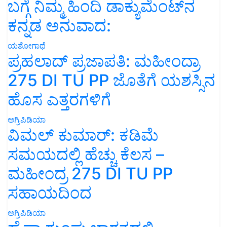
ಬಗ್ಗೆ ನಿಮ್ಮ ಹಿಂದಿ ಡಾಕ್ಯುಮೆಂಟ್‌ನ
ಕನ್ನಡ ಅನುವಾದ:
ಯಶೋಗಾಥೆ
ಪ್ರಹಲಾದ್ ಪ್ರಜಾಪತಿ: ಮಹೀಂದ್ರಾ
275 DI TU PP ಜೊತೆಗೆ ಯಶಸ್ಸಿನ
ಹೊಸ ಎತ್ತರಗಳಿಗೆ
ಅಗ್ರಿಪಿಡಿಯಾ
ವಿಮಲ್ ಕುಮಾರ್: ಕಡಿಮೆ
ಸಮಯದಲ್ಲಿ ಹೆಚ್ಚು ಕೆಲಸ –
ಮಹೀಂದ್ರ 275 DI TU PP
ಸಹಾಯದಿಂದ
ಅಗ್ರಿಪಿಡಿಯಾ