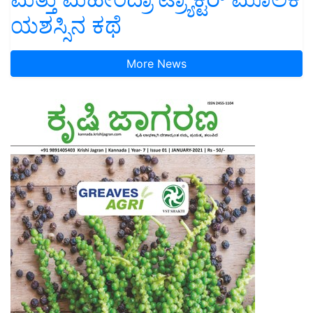
ಯಶಸ್ಸಿನ ಕಥೆ
More News