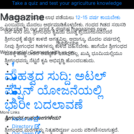
Take a quiz and test your agriculture knowledge
Magazine
ಶ್ರೀಗಂಧದ ಬೆಳೆಯಿಂದ ಲಾಭ ಪಡೆಯಲು
12-15 ವರ್ಷ ಕಾಯಬೇಕು
ಎಂಬುದನ್ನು ಮೊದಲು ಅರ್ಥಮಾಡಿಕೊಳ್ಳಬೇಕು. ಗಂಧದ ಗಿಡದ ಸರಾಸರಿ
Subscribe to our print & digital magazines now
ಬೆಲೆ 400 ರೂ. ಶ್ರೀಗಂಧದ ಕೃಷಿಯ ದೊಡ್ಡ ಪ್ರಯೋಜನವೆಂದರೆ
ಶ್ರೀಗಂಧಕ್ಕೆ ಹೆಚ್ಚಿನ ಕಾಳಜಿ ಅಗತ್ಯವಿಲ್ಲ. ಆದಾಗ್ಯೂ, ಮೊದಲ ವರ್ಷದಲ್ಲಿ
Subscribe
ನೀವು ಶ್ರೀಗಂಧದ ಗಿಡಗಳನ್ನು ಕಾಳಜಿ ವಹಿಸಬೇಕು. ಹಾಗೆಯೇ ಶ್ರೀಗಂಧದ
We're social. Connect with us on:
ಮರಕ್ಕೆ ಹೆಚ್ಚು ನೀರಿನ ಅವಶ್ಯಕತೆ ಇರುವುದಿಲ್ಲ. ಖುಷ್ಕಿ ಭೂಮಿಯಲ್ಲಿಯೂ
ಶ್ರೀಗಂಧವನ್ನು ನೆಟ್ಟರೆ ಕೃಷಿ ಅಭಿವೃದ್ಧಿ ಹೊಂದಬಹುದು.
ಮಹತ್ವದ ಸುದ್ದಿ: ಅಟಲ್‌
ಪೆನ್ಷನ್‌ ಯೋಜನೆಯಲ್ಲಿ
ಭಾರೀ ಬದಲಾವಣೆ
More Links
ಶ್ರೀಗಂಧದ ಉಪಯೋಗಗಳೇನು?
About us
Directory
ಶ್ರೀಗಂಧದ ಮರಗಳನ್ನು ನಿತ್ಯಹರಿದ್ವರ್ಣ ಎಂದು ಪರಿಗಣಿಸಲಾಗುತ್ತದೆ.
Our Team