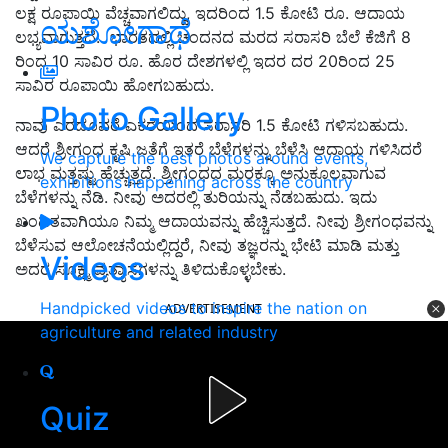
ಲಕ್ಷ ರೂಪಾಯಿ ವೆಚ್ಚವಾಗಲಿದ್ದು, ಇದರಿಂದ 1.5 ಕೋಟಿ ರೂ. ಆದಾಯ
ಯಶೋಗಾಥೆ
ಲಭ್ಯವಾಗುತ್ತದೆ. ಭಾರತದಲ್ಲಿ ಚಂದನದ ಮರದ ಸರಾಸರಿ ಬೆಲೆ ಕೆಜಿಗೆ 8
ರಿಂದ 10 ಸಾವಿರ ರೂ. ಹೊರ ದೇಶಗಳಲ್ಲಿ ಇದರ ದರ 20ರಿಂದ 25
ಸಾವಿರ ರೂಪಾಯಿ ಹೋಗಬಹುದು.
Photo Gallery
ನಾವು ಎರಡೂವರೆ ಎಕರೆಯಿಂದ ಸರಾಸರಿ 1.5 ಕೋಟಿ ಗಳಿಸಬಹುದು.
ಆದರೆ ಶ್ರೀಗಂಧ ಕೃಷಿ ಜತೆಗೆ ಇತರೆ ಬೆಳೆಗಳನ್ನು ಬೆಳೆಸಿ ಆದಾಯ ಗಳಿಸಿದರೆ
We capture the best photos around events,
ಲಾಭ ಮತ್ತಷ್ಟು ಹೆಚ್ಚುತ್ತದೆ. ಶ್ರೀಗಂಧದ ಮರಕ್ಕೂ ಅನುಕೂಲವಾಗುವ
exhibitions happening across the country
ಬೆಳೆಗಳನ್ನು ನೆಡಿ. ನೀವು ಅದರಲ್ಲಿ ತುರಿಯನ್ನು ನೆಡಬಹುದು. ಇದು
ಖಂಡಿತವಾಗಿಯೂ ನಿಮ್ಮ ಆದಾಯವನ್ನು ಹೆಚ್ಚಿಸುತ್ತದೆ. ನೀವು ಶ್ರೀಗಂಧವನ್ನು
ಬೆಳೆಸುವ ಆಲೋಚನೆಯಲ್ಲಿದ್ದರೆ, ನೀವು ತಜ್ಞರನ್ನು ಭೇಟಿ ಮಾಡಿ ಮತ್ತು
Videos
ಅದರ ಸೂಕ್ಷ್ಮ ವ್ಯತ್ಯಾಸಗಳನ್ನು ತಿಳಿದುಕೊಳ್ಳಬೇಕು.
Handpicked videos to inspire the nation on
ADVERTISEMENT
agriculture and related industry
Quiz