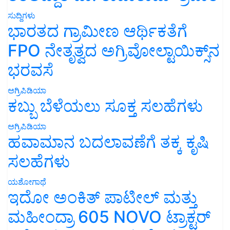
ಸುದ್ದಿಗಳು
ಭಾರತದ ಗ್ರಾಮೀಣ ಆರ್ಥಿಕತೆಗೆ
FPO ನೇತೃತ್ವದ ಅಗ್ರಿವೋಲ್ಟಾಯಿಕ್ಸ್‌ನ
ಭರವಸೆ
ಅಗ್ರಿಪಿಡಿಯಾ
ಕಬ್ಬು ಬೆಳೆಯಲು ಸೂಕ್ತ ಸಲಹೆಗಳು
ಅಗ್ರಿಪಿಡಿಯಾ
ಹವಾಮಾನ ಬದಲಾವಣೆಗೆ ತಕ್ಕ ಕೃಷಿ
ಸಲಹೆಗಳು
ಯಶೋಗಾಥೆ
ಇದೋ ಅಂಕಿತ್ ಪಾಟೀಲ್ ಮತ್ತು
ಮಹೀಂದ್ರಾ 605 NOVO ಟ್ರಾಕ್ಟರ್