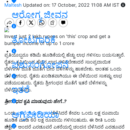
Maltesh
Updated on: 17 October, 2022 11:08 AM IST
ಆರೋಗ್ಯ ಜೀವನ
Invest just 2 lakh rupees on 'this' crop and get a
ತೋಟಗಾರಿಕೆ
bumper income of up to 1 crore
ಪ್ರತಿಯೊಬ್ಬರೂ ಕಡಿಮೆ ಹೂಡಿಕೆಯಲ್ಲಿ ಹೆಚ್ಚು ಲಾಭ ಗಳಿಸಲು ಬಯಸುತ್ತಾರೆ.
ಪಶುಸಂಗೋಪನೆ
ರೈತರು ಕೃಷಿಯಿಂದ ಹೆಚ್ಚಿನ ಲಾಭ ಗಳಿಸಬೇಕಾದರೆ ಸಾಂಪ್ರದಾಯಿಕ
ಬೆಳೆಗಗಳ ಜೊತೆ ಜೊತೆಗೆ ಬೇರೆ ಬೆಳೆಗಳನ್ನು ಹಾಕಬೇಕು. ಅಂತಹ ಒಂದು
ಬೆಳೆ ಶ್ರೀಗಂಧ. ರೈತರು ಖಂಡಿತವಾಗಿಯೂ ಈ ಬೆಳೆಯಿಂದ ಸಾಕಷ್ಟು ಲಾಭ
ಪಡೆಯಬಹುದು. ರೈತರು ಶ್ರೀಗಂಧದ ಜೊತೆಗೆ ಇತರೆ ಬೆಳೆಗಳನ್ನು
ಇತರೆ
ಬೆಳೆಯಬಹುದು.
ಶ್ರೀಗಂಧದ ಕೃಷಿ ಮಾಡುವುದು ಹೇಗೆ..?
ಅಗ್ರಿಪೀಡಿಯಾ
ಒಂದು
ಎಕರೆಯಲ್ಲಿ ಚಂದನ
ಬೆಳೆಸಿದರೆ ಕೇವಲ ಒಂದು ಲಕ್ಷ ರೂಪಾಯಿ
ಹೂಡಿಕೆ ಮಾಡಿ 60 ಲಕ್ಷ ರೂಪಾಯಿ ಗಳಿಸಬಹುದು. ಈ ರೀತಿ ಒಂದು
ಹೆಕ್ಟೇರ್ ಅಂದರೆ ಎರಡೂವರೆ ಎಕರೆಯಲ್ಲಿ ಚಂದನ ಬೆಳೆಸಿದರೆ ಎರಡೂವರೆ