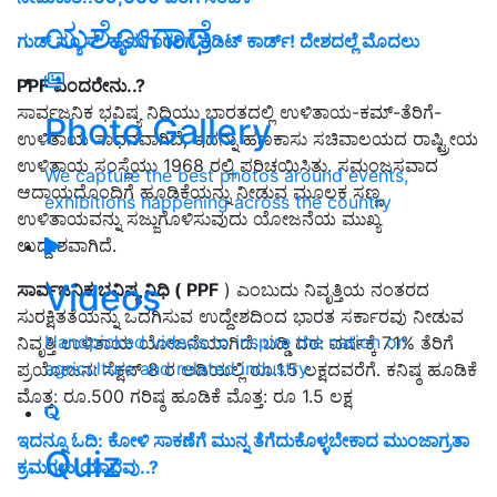
ಯಶೋಗಾಥೆ
ಗುಡ್‌ ನ್ಯೂಸ್‌: ಹೈನುಗಾರರಿಗೆ ಕ್ರೆಡಿಟ್‌ ಕಾರ್ಡ್‌! ದೇಶದಲ್ಲೆ ಮೊದಲು
PPF ಎಂದರೇನು..?
ಸಾರ್ವಜನಿಕ ಭವಿಷ್ಯ ನಿಧಿಯು ಭಾರತದಲ್ಲಿ ಉಳಿತಾಯ-ಕಮ್-ತೆರಿಗೆ-
Photo Gallery
ಉಳಿತಾಯ ಸಾಧನವಾಗಿದೆ, ಇದನ್ನು ಹಣಕಾಸು ಸಚಿವಾಲಯದ ರಾಷ್ಟ್ರೀಯ
ಉಳಿತಾಯ ಸಂಸ್ಥೆಯು 1968 ರಲ್ಲಿ ಪರಿಚಯಿಸಿತು. ಸಮಂಜಸವಾದ
We capture the best photos around events,
ಆದಾಯದೊಂದಿಗೆ ಹೂಡಿಕೆಯನ್ನು ನೀಡುವ ಮೂಲಕ ಸಣ್ಣ
exhibitions happening across the country
ಉಳಿತಾಯವನ್ನು ಸಜ್ಜುಗೊಳಿಸುವುದು ಯೋಜನೆಯ ಮುಖ್ಯ
ಉದ್ದೇಶವಾಗಿದೆ.
Videos
ಸಾರ್ವಜನಿಕ ಭವಿಷ್ಯ ನಿಧಿ ( PPF
) ಎಂಬುದು ನಿವೃತ್ತಿಯ ನಂತರದ
ಸುರಕ್ಷಿತತೆಯನ್ನು ಒದಗಿಸುವ ಉದ್ದೇಶದಿಂದ ಭಾರತ ಸರ್ಕಾರವು ನೀಡುವ
Handpicked videos to inspire the nation on
ನಿವೃತ್ತಿ ಉಳಿತಾಯ ಯೋಜನೆಯಾಗಿದೆ. ಬಡ್ಡಿ ದರ: ವರ್ಷಕ್ಕೆ 7.1% ತೆರಿಗೆ
agriculture and related industry
ಪ್ರಯೋಜನ: ಸೆಕ್ಷನ್ 8 ರ ಅಡಿಯಲ್ಲಿ ರೂ.1.5 ಲಕ್ಷದವರೆಗೆ. ಕನಿಷ್ಠ ಹೂಡಿಕೆ
ಮೊತ್ತ: ರೂ.500 ಗರಿಷ್ಠ ಹೂಡಿಕೆ ಮೊತ್ತ: ರೂ 1.5 ಲಕ್ಷ
ಇದನ್ನೂ ಓದಿ:
ಕೋಳಿ ಸಾಕಣೆಗೆ ಮುನ್ನ ತೆಗೆದುಕೊಳ್ಳಬೇಕಾದ ಮುಂಜಾಗ್ರತಾ
Quiz
ಕ್ರಮಗಳು ಯಾವವು..?