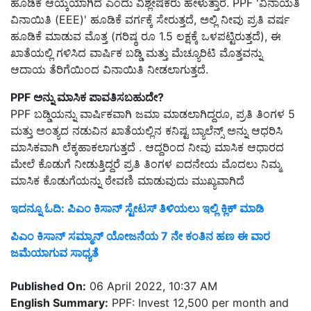
ಹೂಡಿಕೆ ಆಯ್ಕೆಯಾಗಿದೆ ಎಂದು ವಿಶ್ಲೇಷಕರು ಹೇಳುತ್ತಾರೆ. PPF 'ವಿನಾಯತಿ
ವಿನಾಯಿತಿ (EEE)' ಹೂಡಿಕೆ ವರ್ಗಕ್ಕೆ ಸೇರುತ್ತದೆ, ಅಲ್ಲಿ ನೀವು ಪ್ರತಿ ವರ್ಷ
ಹೂಡಿಕೆ ಮಾಡುವ ಮೊತ್ತ (ಗರಿಷ್ಠ ರೂ 1.5 ಲಕ್ಷಕ್ಕೆ ಒಳಪಟ್ಟಿರುತ್ತದೆ), ಈ
ಖಾತೆಯಲ್ಲಿ ಗಳಿಸಿದ ವಾರ್ಷಿಕ ಬಡ್ಡಿ ಮತ್ತು ಮೆಚ್ಯೂರಿಟಿ ಮೊತ್ತವನ್ನು
ಆದಾಯ ತೆರಿಗೆಯಿಂದ ವಿನಾಯಿತಿ ನೀಡಲಾಗುತ್ತದೆ.
PPF ಅನ್ನು ಮಾಸಿಕ ಪಾವತಿಸಬಹುದೇ?
PPF ಬಡ್ಡಿಯನ್ನು ವಾರ್ಷಿಕವಾಗಿ ಜಮಾ ಮಾಡಲಾಗಿದ್ದರೂ, ಪ್ರತಿ ತಿಂಗಳ 5
ಮತ್ತು ಅಂತ್ಯದ ನಡುವಿನ ಖಾತೆಯಲ್ಲಿನ ಕನಿಷ್ಟ ಬ್ಯಾಲೆನ್ಸ್ ಅನ್ನು ಆಧರಿಸಿ
ಮಾಸಿಕವಾಗಿ ಲೆಕ್ಕಹಾಕಲಾಗುತ್ತದೆ . ಆದ್ದರಿಂದ ನೀವು ಮಾಸಿಕ ಆಧಾರದ
ಮೇಲೆ ಕೊಡುಗೆ ನೀಡುತ್ತಿದ್ದರೆ ಪ್ರತಿ ತಿಂಗಳ ಐದನೇಯ ಮೊದಲು ನಿಮ್ಮ
ಮಾಸಿಕ ಕೊಡುಗೆಯನ್ನು ಠೇವಣಿ ಮಾಡುವುದು ಮುಖ್ಯವಾಗಿದೆ
ಇದನ್ನೂ ಓದಿ: ಪಿಎಂ ಕಿಸಾನ್ ಸ್ಟೇಟಸ್ ತಿಳಿಯಲು ಇಲ್ಲಿ ಕ್ಲಿಕ್ ಮಾಡಿ
ಪಿಎಂ ಕಿಸಾನ್ ಸಮ್ಮಾನ್ ಯೋಜನೆಯ 7 ನೇ ಕಂತಿನ ಹಣ ಈ ವಾರ
ಜಮೆಯಾಗುವ ಸಾಧ್ಯತೆ
Published On:
06 April 2022, 10:37 AM
English Summary:
PPF: Invest 12,500 per month and