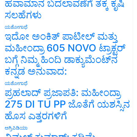
ಹವಾಮಾನ ಬದಲಾವಣೆಗೆ ತಕ್ಕ ಕೃಷಿ
ಸಲಹೆಗಳು
ಯಶೋಗಾಥೆ
ಇದೋ ಅಂಕಿತ್ ಪಾಟೀಲ್ ಮತ್ತು
ಮಹೀಂದ್ರಾ 605 NOVO ಟ್ರಾಕ್ಟರ್
ಬಗ್ಗೆ ನಿಮ್ಮ ಹಿಂದಿ ಡಾಕ್ಯುಮೆಂಟ್‌ನ
ಕನ್ನಡ ಅನುವಾದ:
ಯಶೋಗಾಥೆ
ಪ್ರಹಲಾದ್ ಪ್ರಜಾಪತಿ: ಮಹೀಂದ್ರಾ
275 DI TU PP ಜೊತೆಗೆ ಯಶಸ್ಸಿನ
ಹೊಸ ಎತ್ತರಗಳಿಗೆ
ಅಗ್ರಿಪಿಡಿಯಾ