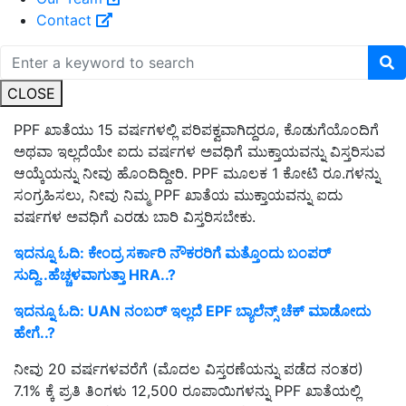
Contact
CLOSE
PPF ಖಾತೆಯು 15 ವರ್ಷಗಳಲ್ಲಿ ಪರಿಪಕ್ವವಾಗಿದ್ದರೂ, ಕೊಡುಗೆಯೊಂದಿಗೆ
ಅಥವಾ ಇಲ್ಲದೆಯೇ ಐದು ವರ್ಷಗಳ ಅವಧಿಗೆ ಮುಕ್ತಾಯವನ್ನು ವಿಸ್ತರಿಸುವ
ಆಯ್ಕೆಯನ್ನು ನೀವು ಹೊಂದಿದ್ದೀರಿ. PPF ಮೂಲಕ 1 ಕೋಟಿ ರೂ.ಗಳನ್ನು
ಸಂಗ್ರಹಿಸಲು, ನೀವು ನಿಮ್ಮ PPF ಖಾತೆಯ ಮುಕ್ತಾಯವನ್ನು ಐದು
ವರ್ಷಗಳ ಅವಧಿಗೆ ಎರಡು ಬಾರಿ ವಿಸ್ತರಿಸಬೇಕು.
ಇದನ್ನೂ ಓದಿ:
ಕೇಂದ್ರ ಸರ್ಕಾರಿ ನೌಕರರಿಗೆ ಮತ್ತೊಂದು ಬಂಪರ್‌
ಸುದ್ದಿ..ಹೆಚ್ಚಳವಾಗುತ್ತಾ HRA..?
ಇದನ್ನೂ ಓದಿ:
UAN ನಂಬರ್ ಇಲ್ಲದೆ EPF ಬ್ಯಾಲೆನ್ಸ್‌ ಚೆಕ್‌ ಮಾಡೋದು
ಹೇಗೆ..?
ನೀವು 20 ವರ್ಷಗಳವರೆಗೆ (ಮೊದಲ ವಿಸ್ತರಣೆಯನ್ನು ಪಡೆದ ನಂತರ)
7.1% ಕ್ಕೆ ಪ್ರತಿ ತಿಂಗಳು 12,500 ರೂಪಾಯಿಗಳನ್ನು PPF ಖಾತೆಯಲ್ಲಿ