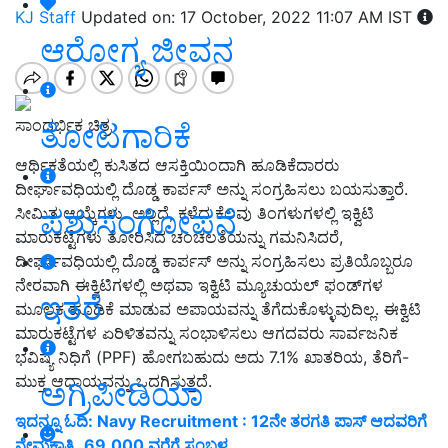
KJ Staff
Updated on: 17 October, 2022 11:07 AM IST
ಆರೋಗ್ಯ ಜೀವನ
ಸಾಂದರ್ಭಿಕ ಚಿತ್ರ
ತೋಟಗಾರಿಕೆ
ಆರ್ಥಿಕತೆಯಲ್ಲಿ ಕುಸಿತದ ಆಸಕ್ತಿಯಿಂದಾಗಿ ಹೂಡಿಕೆದಾರರು
ದೀರ್ಘಾವಧಿಯಲ್ಲಿ ದೊಡ್ಡ ಕಾರ್ಪಸ್ ಅನ್ನು ಸಂಗ್ರಹಿಸಲು ಬಯಸುತ್ತಾರೆ.
ಪಶುಸಂಗೋಪನೆ
ಸೀಮಿತ ಆಯ್ಕೆಗಳು. ಅಲ್ಲದೆ, ಕಳೆದ ಕೆಲವು ತಿಂಗಳುಗಳಲ್ಲಿ ಇಕ್ವಿಟಿ
ಮಾರುಕಟ್ಟೆಗಳು ತೋರಿಸಿದ ಚಂಚಲತೆಯನ್ನು ಗಮನಿಸಿದರೆ,
ದೀರ್ಘಾವಧಿಯಲ್ಲಿ ದೊಡ್ಡ ಕಾರ್ಪಸ್ ಅನ್ನು ಸಂಗ್ರಹಿಸಲು ಪ್ರತಿಯೊಬ್ಬರೂ
ನೇರವಾಗಿ ಈಕ್ವಿಟಿಗಳಲ್ಲಿ ಅಥವಾ ಇಕ್ವಿಟಿ ಮ್ಯೂಚುಯಲ್ ಫಂಡ್‌ಗಳ
ಇತರೆ
ಮೂಲಕ ಹೂಡಿಕೆ ಮಾಡುವ ಅಪಾಯವನ್ನು ತೆಗೆದುಕೊಳ್ಳುವುದಿಲ್ಲ. ಈಕ್ವಿಟಿ
ಮಾರುಕಟ್ಟೆಗಳ ಏರಿಳಿತವನ್ನು ಸಂಭಾಳಿಸಲು ಆಗದವರು ಸಾರ್ವಜನಿಕ
ಭವಿಷ್ಯ ನಿಧಿಗೆ (PPF) ಹೋಗಬಹುದು ಅದು 7.1% ಖಾತರಿಯ, ತೆರಿಗೆ-
ಮುಕ್ತ ಆದಾಯವನ್ನು ಒದಗಿಸುತ್ತದೆ.
ಅಗ್ರಿಪೀಡಿಯಾ
ಇದನ್ನೂ ಓದಿ: Navy Recruitment : 12ನೇ ತರಗತಿ ಪಾಸ್ ಆದವರಿಗೆ
ನೇಮಕಾತಿ..69,000 ವರೆಗೆ ಸಂಬಳ