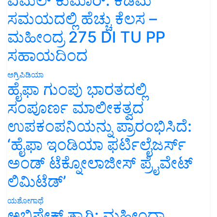
ವಿಮಲ್ ಕುಮಾರ್: ಕಡಿಮೆ
ಸಮಯದಲ್ಲಿ ಹೆಚ್ಚು ಕೆಲಸ –
ಮಹೀಂದ್ರ 275 DI TU PP
ಸಹಾಯದಿಂದ
ಅಗ್ರಿಪಿಡಿಯಾ
ಹೈಫಾ ಗುಂಪು ಭಾರತದಲ್ಲಿ
ಸಂಪೂರ್ಣ ಮಾಲೀಕತ್ವದ
ಉಪಕಂಪನಿಯನ್ನು ಪ್ರಾರಂಭಿಸಿದೆ:
‘ಹೈಫಾ ಇಂಡಿಯಾ ಫರ್ಟಿಲೈಜರ್ಸ್
ಅಂಡ್ ಟೆಕ್ನೋಲಾಜೀಸ್ ಪ್ರೈವೇಟ್
ಲಿಮಿಟೆಡ್’
ಯಶೋಗಾಥೆ
ಅಭಿಷೇಕ್ ತ್ಯಾಗಿ: ಮಹೀಂದ್ರಾ