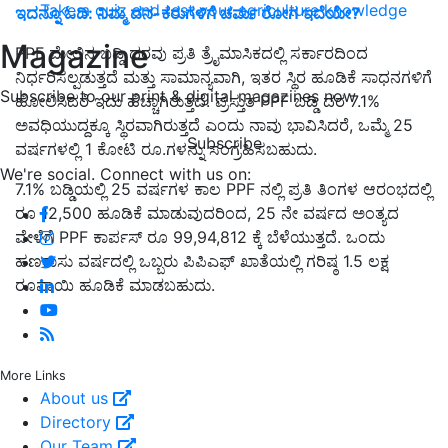
Take a quiz and test your agriculture knowledge
ಇದನ್ನೂ ಓದಿ: ನಿಮ್ಮ ದನ-ಕರುಗಳಿಗೆ ಚರ್ಮ ರೋಗ ಇದೆಯೇ?
Magazine
PPF ಮೇಲಿನ ಬಡ್ಡಿ ದರವು ಪ್ರತಿ ತ್ರೈಮಾಸಿಕದಲ್ಲಿ ಸರ್ಕಾರದಿಂದ
ನಿರ್ಧರಿಸಲ್ಪಡುತ್ತದೆ ಮತ್ತು ಸಾಮಾನ್ಯವಾಗಿ, ಇತರ ಸ್ಥಿರ ಹೂಡಿಕೆ ಸಾಧನಗಳಿಗೆ
Subscribe to our print & digital magazines now
ಹೋಲಿಸಿದರೆ ಇದು ಹೆಚ್ಚಾಗಿರುತ್ತದೆ. ಪ್ರಸ್ತುತ PPF ಬಡ್ಡಿ ದರ 7.1%
ಅವಧಿಯುದ್ದಕ್ಕೂ ಸ್ಥಿರವಾಗಿರುತ್ತದೆ ಎಂದು ನಾವು ಭಾವಿಸಿದರೆ, ಒಮ್ಮೆ 25
Subscribe
ವರ್ಷಗಳಲ್ಲಿ 1 ಕೋಟಿ ರೂ.ಗಳನ್ನು ಸಂಗ್ರಹಿಸಬಹುದು.
We're social. Connect with us on:
7.1% ಬಡ್ಡಿಯಲ್ಲಿ 25 ವರ್ಷಗಳ ಕಾಲ PPF ನಲ್ಲಿ ಪ್ರತಿ ತಿಂಗಳ ಆರಂಭದಲ್ಲಿ
ರೂ 12,500 ಹೂಡಿಕೆ ಮಾಡುವುದರಿಂದ, 25 ನೇ ವರ್ಷದ ಅಂತ್ಯದ
ವೇಳೆಗೆ PPF ಕಾರ್ಪಸ್ ರೂ 99,94,812 ಕ್ಕೆ ಬೆಳೆಯುತ್ತದೆ. ಒಂದು
ಹಣಕಾಸು ವರ್ಷದಲ್ಲಿ ಒಬ್ಬರು ಪಿಪಿಎಫ್ ಖಾತೆಯಲ್ಲಿ ಗರಿಷ್ಠ 1.5 ಲಕ್ಷ
ರೂಪಾಯಿ ಹೂಡಿಕೆ ಮಾಡಬಹುದು.
More Links
About us
Directory
Our Team