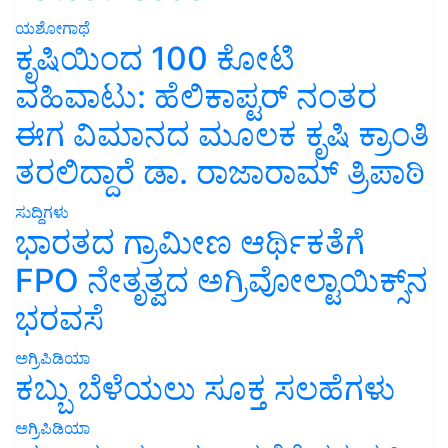
ಯಶೋಗಾಥೆ
ಕೃಷಿಯಿಂದ 100 ಕೋಟಿ
ವಹಿವಾಟು: ಹೆಲಿಕಾಪ್ಟರ್ ನಂತರ
ಈಗ ವಿಮಾನದ ಮೂಲಕ ಕೃಷಿ ಕ್ರಾಂತಿ
ತರಲಿದ್ದಾರೆ ಡಾ. ರಾಜಾರಾಮ್ ತ್ರಿಪಾಠಿ
ಸುದ್ದಿಗಳು
ಭಾರತದ ಗ್ರಾಮೀಣ ಆರ್ಥಿಕತೆಗೆ
FPO ನೇತೃತ್ವದ ಅಗ್ರಿವೋಲ್ಟಾಯಿಕ್ಸ್‌ನ
ಭರವಸೆ
ಅಗ್ರಿಪಿಡಿಯಾ
ಕಬ್ಬು ಬೆಳೆಯಲು ಸೂಕ್ತ ಸಲಹೆಗಳು
ಅಗ್ರಿಪಿಡಿಯಾ