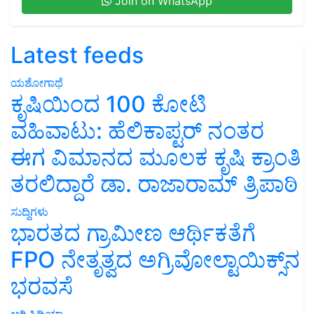
Join on WhatsApp
Latest feeds
ಯಶೋಗಾಥೆ
ಕೃಷಿಯಿಂದ 100 ಕೋಟಿ
ವಹಿವಾಟು: ಹೆಲಿಕಾಪ್ಟರ್ ನಂತರ
ಈಗ ವಿಮಾನದ ಮೂಲಕ ಕೃಷಿ ಕ್ರಾಂತಿ
ತರಲಿದ್ದಾರೆ ಡಾ. ರಾಜಾರಾಮ್ ತ್ರಿಪಾಠಿ
ಸುದ್ದಿಗಳು
ಭಾರತದ ಗ್ರಾಮೀಣ ಆರ್ಥಿಕತೆಗೆ
FPO ನೇತೃತ್ವದ ಅಗ್ರಿವೋಲ್ಟಾಯಿಕ್ಸ್‌ನ
ಭರವಸೆ
ಅಗ್ರಿಪಿಡಿಯಾ