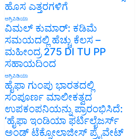
ಹೊಸ ಎತ್ತರಗಳಿಗೆ
ಅಗ್ರಿಪಿಡಿಯಾ
ವಿಮಲ್ ಕುಮಾರ್: ಕಡಿಮೆ
ಸಮಯದಲ್ಲಿ ಹೆಚ್ಚು ಕೆಲಸ –
ಮಹೀಂದ್ರ 275 DI TU PP
ಸಹಾಯದಿಂದ
ಅಗ್ರಿಪಿಡಿಯಾ
ಹೈಫಾ ಗುಂಪು ಭಾರತದಲ್ಲಿ
ಸಂಪೂರ್ಣ ಮಾಲೀಕತ್ವದ
ಉಪಕಂಪನಿಯನ್ನು ಪ್ರಾರಂಭಿಸಿದೆ:
‘ಹೈಫಾ ಇಂಡಿಯಾ ಫರ್ಟಿಲೈಜರ್ಸ್
ಅಂಡ್ ಟೆಕ್ನೋಲಾಜೀಸ್ ಪ್ರೈವೇಟ್