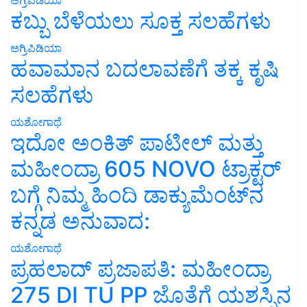
ಕಬ್ಬು ಬೆಳೆಯಲು ಸೂಕ್ತ ಸಲಹೆಗಳು
ಅಗ್ರಿಪಿಡಿಯಾ
ಹವಾಮಾನ ಬದಲಾವಣೆಗೆ ತಕ್ಕ ಕೃಷಿ
ಸಲಹೆಗಳು
ಯಶೋಗಾಥೆ
ಇದೋ ಅಂಕಿತ್ ಪಾಟೀಲ್ ಮತ್ತು
ಮಹೀಂದ್ರಾ 605 NOVO ಟ್ರಾಕ್ಟರ್
ಬಗ್ಗೆ ನಿಮ್ಮ ಹಿಂದಿ ಡಾಕ್ಯುಮೆಂಟ್‌ನ
ಕನ್ನಡ ಅನುವಾದ:
ಯಶೋಗಾಥೆ
ಪ್ರಹಲಾದ್ ಪ್ರಜಾಪತಿ: ಮಹೀಂದ್ರಾ
275 DI TU PP ಜೊತೆಗೆ ಯಶಸ್ಸಿನ