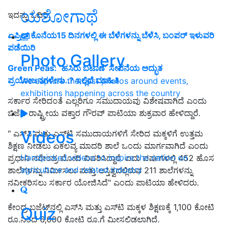
ಯಶೋಗಾಥೆ
ಇದನ್ನು ಓದಿರಿ:
ಏಪ್ರಿಲ್ ಕೊನೆಯ15 ದಿನಗಳಲ್ಲಿ ಈ ಬೆಳೆಗಳನ್ನು ಬೆಳೆಸಿ, ಬಂಪರ್‌ ಇಳುವರಿ
ಪಡೆಯಿರಿ
Photo Gallery
Green Peas: ʻಹಸಿರು ಬಟಾಣೆʼ ಸೇವನೆಯ ಅದ್ಭುತ
ಪ್ರಯೋಜನಗಳೇನು..? ಇಲ್ಲಿದೆ ಮಾಹಿತಿ
We capture the best photos around events,
exhibitions happening across the country
ಸರ್ಕಾರ ಸೇರಿದಂತೆ ಎಲ್ಲರಿಗೂ ಸಮುದಾಯವು ವಿಶೇಷವಾಗಿದೆ ಎಂದು
ಬಿಜೆಪಿ ರಾಷ್ಟ್ರೀಯ ವಕ್ತಾರ ಗೌರವ್ ಪಾಟಿಯಾ ಶುಕ್ರವಾರ ಹೇಳಿದ್ದಾರೆ.
Videos
" ಎಸ್‌ಸಿ ಮತ್ತು ಎಸ್‌ಟಿ ಸಮುದಾಯಗಳಿಗೆ ಸೇರಿದ ಮಕ್ಕಳಿಗೆ ಉತ್ತಮ
ಶಿಕ್ಷಣ ನೀಡಲು ಏಕಲವ್ಯ ಮಾದರಿ ಶಾಲೆ ಒಂದು ಮಾರ್ಗವಾಗಿದೆ ಎಂದು
Handpicked videos to inspire the nation on
ಪ್ರಧಾನಿ ನರೇಂದ್ರ ಮೋದಿ ವಿವರಿಸಿದ್ದಾರೆ. ಐದು ವರ್ಷಗಳಲ್ಲಿ 452 ಹೊಸ
agriculture and related industry
ಶಾಲೆಗಳನ್ನು ನಿರ್ಮಿಸಲು ಮತ್ತು ಅಸ್ತಿತ್ವದಲ್ಲಿರುವ 211 ಶಾಲೆಗಳನ್ನು
ನವೀಕರಿಸಲು ಸರ್ಕಾರ ಯೋಜಿಸಿದೆ" ಎಂದು ಪಾಟಿಯಾ ಹೇಳಿದರು.
ಕೇಂದ್ರ ಬಜೆಟ್‌ನಲ್ಲಿ ಎಸ್‌ಸಿ ಮತ್ತು ಎಸ್‌ಟಿ ಮಕ್ಕಳ ಶಿಕ್ಷಣಕ್ಕೆ 1,100 ಕೋಟಿ
Quiz
ರೂ.ನಿಂದ 6,000 ಕೋಟಿ ರೂ.ಗೆ ಮೀಸಲಿಡಲಾಗಿದೆ.