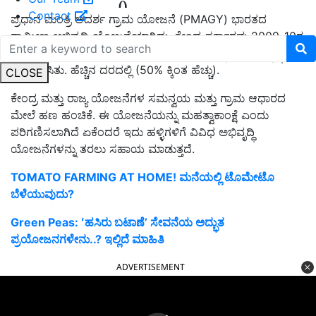
Contact
ಪ್ರಧಾನ ಮಂತ್ರಿ ಆದರ್ಶ ಗ್ರಾಮ ಯೋಜನೆ (PMAGY) ಭಾರತದ
ಗ್ರಾಮೀಣ ಅಭಿವೃದ್ಧಿ ಯೋಜನೆಯಾಗಿದ್ದು, ಕೇಂದ್ರ ಸರ್ಕಾರವು 2009-10ರ
ಆರ್ಥಿಕ ವರ್ಷದಲ್ಲಿ ಹಿಂದುಳಿದ ಜಾತಿಗಳಿಗೆ ಸೇರಿದ ಹಳ್ಳಿಗಳ ಅಭಿವೃದ್ಧಿಗಾಗಿ
ಪ್ರಾರಂಭಿಸಿತು. ಹೆಚ್ಚಿನ ದರದಲ್ಲಿ (50% ಕ್ಕಿಂತ ಹೆಚ್ಚು).
CLOSE
ಕೇಂದ್ರ ಮತ್ತು ರಾಜ್ಯ ಯೋಜನೆಗಳ ಸಮನ್ವಯ ಮತ್ತು ಗ್ರಾಮ ಆಧಾರದ
ಮೇಲೆ ಹಣ ಹಂಚಿಕೆ. ಈ ಯೋಜನೆಯನ್ನು ಮಹತ್ವಾಕಾಂಕ್ಷೆ ಎಂದು
ಪರಿಗಣಿಸಲಾಗಿದೆ ಏಕೆಂದರೆ ಇದು ಹಳ್ಳಿಗಳಿಗೆ ವಿವಿಧ ಅಭಿವೃದ್ಧಿ
ಯೋಜನೆಗಳನ್ನು ತರಲು ಸಹಾಯ ಮಾಡುತ್ತದೆ.
TOMATO FARMING AT HOME! ಮನೆಯಲ್ಲಿ ಟೊಮೇಟೊ
ಬೆಳೆಯುವುದು?
Green Peas: ʻಹಸಿರು ಬಟಾಣೆʼ ಸೇವನೆಯ ಅದ್ಭುತ
ಪ್ರಯೋಜನಗಳೇನು..? ಇಲ್ಲಿದೆ ಮಾಹಿತಿ
ADVERTISEMENT