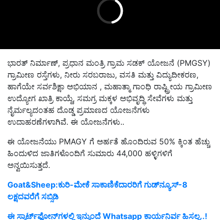
ಭಾರತ್ ನಿರ್ಮಾಣ್, ಪ್ರಧಾನ ಮಂತ್ರಿ ಗ್ರಾಮ ಸಡಕ್ ಯೋಜನೆ (PMGSY)
ಗ್ರಾಮೀಣ ರಸ್ತೆಗಳು, ನೀರು ಸರಬರಾಜು, ವಸತಿ ಮತ್ತು ವಿದ್ಯುದೀಕರಣ,
ಹಾಗೆಯೇ ಸರ್ವಶಿಕ್ಷಾ ಅಭಿಯಾನ , ಮಹಾತ್ಮಾ ಗಾಂಧಿ ರಾಷ್ಟ್ರೀಯ ಗ್ರಾಮೀಣ
ಉದ್ಯೋಗ ಖಾತ್ರಿ ಕಾಯ್ದೆ, ಸಮಗ್ರ ಮಕ್ಕಳ ಅಭಿವೃದ್ಧಿ ಸೇವೆಗಳು ಮತ್ತು
ನೈರ್ಮಲ್ಯದಂತಹ ದೊಡ್ಡ ಪ್ರಮಾಣದ ಯೋಜನೆಗಳು
ಉದಾಹರಣೆಗಳಾಗಿವೆ. ಈ ಯೋಜನೆಗಳು..
ಈ ಯೋಜನೆಯು PMAGY ಗೆ ಅರ್ಹತೆ ಹೊಂದಿರುವ 50% ಕ್ಕಿಂತ ಹೆಚ್ಚು
ಹಿಂದುಳಿದ ಜಾತಿಗಳೊಂದಿಗೆ ಸುಮಾರು 44,000 ಹಳ್ಳಿಗಳಿಗೆ
ಅನ್ವಯಿಸುತ್ತದೆ.
Goat&Sheep:ಕುರಿ-ಮೇಕೆ ಸಾಕಾಣಿಕೆದಾರರಿಗೆ ಗುಡ್‌ನ್ಯೂಸ್‌-8
ಲಕ್ಷದವರೆಗೆ ಸಬ್ಸಿಡಿ
ಈ ಸ್ಮಾರ್ಟ್‌ಫೋನ್‌ಗಳಲ್ಲಿ ಇನ್ಮುಂದೆ Whatsapp ಕಾರ್ಯನಿರ್ವ ಹಿಸಲ್ಲ..!