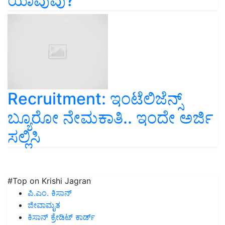
ಯಾವುವು?
Recruitment: ಇಂಟೆಲಿಜೆನ್ಸ್
ಬ್ಯೂರೋ ನೇಮಕಾತಿ.. ಇಂದೇ ಅರ್ಜಿ
ಸಲ್ಲಿಸಿ
#Top on Krishi Jagran
ಪಿ.ಎಂ. ಕಿಸಾನ್
ಜೀವಾಮೃತ
ಕಿಸಾನ್ ಕ್ರೇಡಿಟ್ ಕಾರ್ಡ್