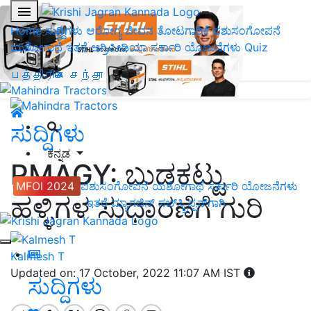
Home
ಸುದ್ದಿಗಳು
ಆರೋಗ್ಯ ಜೀವನ
ತೋಟಗಾರಿಕೆ
ಪಶುಸಂಗೋಪನೆ
ಯಶೋಗಾಥೆ
ಇತರೆ
ಅಗ್ರಿಪೀಡಿಯಾ
ಸರ್ಕಾರಿ ಯೋಜನೆಗಳು
Quiz
பத்திரிகை சந்தா
ಸುದ್ದಿಗಳು
ಕನ್ನಡ
PMAGY: ಬುಡಕಟ್ಟು
MFOI 2024
ಪಶುಸಂಗೋಪನೆ
ಯಶೋಗಾಥೆ
ಸರ್ಕಾರಿ ಯೋಜನೆಗಳು
ಹಳ್ಳಿಗಳ ಸುಧಾರಣೆಗೆ ಗುರಿ
ಇತರೆ
ಮ್ಯಾಗಜಿನ್‌ ಸಬ್‌ಸ್ಕ್ರಿಪ್ಷನ್‌ಗಾಗಿ
Kalmesh T
Updated on: 17 October, 2022 11:07 AM IST
ಸುದ್ದಿಗಳು