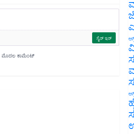
ಮ
ಜ
ಎ
ಅಗ
ವ
ಸ
ಮ
ಅಗ
ಹ
ಸ
ಉ
್ ದರಗಳು