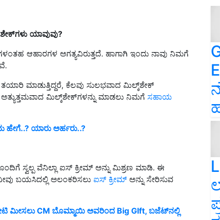
ಶೇಕ್‌ಗಳು ಯಾವುವು
?
G
ಳಂತಹ ಆಹಾರಗಳ ಅಗತ್ಯವಿರುತ್ತದೆ. ಹಾಗಾಗಿ ಇಂದು ನಾವು ನಿಮಗೆ
E
ವೆ.
ನ
 ತಯಾರಿ ಮಾಡುತ್ತಿದ್ದರೆ, ಕೆಲವು ಸುಲಭವಾದ ಮಿಲ್ಕ್‌ಶೇಕ್
ಅತ್ಯುತ್ತಮವಾದ ಮಿಲ್ಕ್‌ಶೇಕ್‌ಗಳನ್ನು ಮಾಡಲು ನಿಮಗೆ
ಸಹಾಯ
ಹ
ದು ಹೇಗೆ..? ಯಾರು ಅರ್ಹರು..?
L
ಂದಿಗೆ ಸ್ವಲ್ಪ ವೆನಿಲ್ಲಾ ಐಸ್ ಕ್ರೀಮ್ ಅನ್ನು ಮಿಶ್ರಣ ಮಾಡಿ. ಈ
ು ನೀವು ಬಯಸಿದಲ್ಲಿ ಅಲಂಕರಿಸಲು
ಐಸ್ ಕ್ರೀಮ್
ಅನ್ನು ಸೇರಿಸುವ
ಲ
ಪ
ಿ ಮೀಸಲು CM ಬೊಮ್ಮಾಯಿ ಅವರಿಂದ Big GIft, ಬಜೆಟ್‌ನಲ್ಲಿ