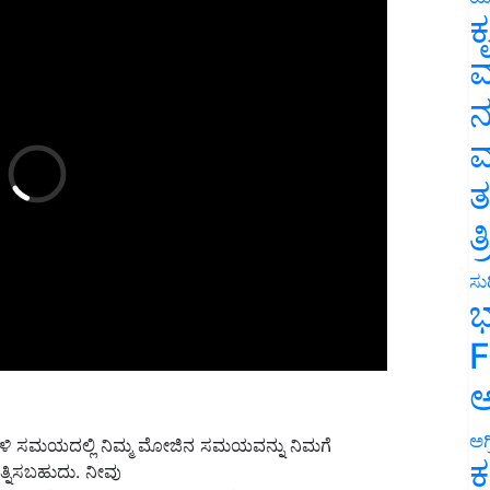
ಕ
ವ
ನ
ಮ
ತ
ತ
ಸುದ
ಭ
F
ಅ
ಹೋಳಿ ಸಮಯದಲ್ಲಿ ನಿಮ್ಮ ಮೋಜಿನ ಸಮಯವನ್ನು ನಿಮಗೆ
ಅಗ
ರಯತ್ನಿಸಬಹುದು. ನೀವು
ಕ
ು. ಕೊಬ್ಬಿನ ಹಾಲು, ಪಿಸ್ತಾ ಮತ್ತು ವೆನಿಲ್ಲಾ ಐಸ್ ಕ್ರೀಮ್ ಅನ್ನು