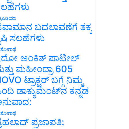
ಲಹೆಗಳು
್ರಿಪಿಡಿಯಾ
ವಾಮಾನ ಬದಲಾವಣೆಗೆ ತಕ್ಕ
ೃಷಿ ಸಲಹೆಗಳು
ಶೋಗಾಥೆ
ದೋ ಅಂಕಿತ್ ಪಾಟೀಲ್
ತ್ತು ಮಹೀಂದ್ರಾ 605
OVO ಟ್ರಾಕ್ಟರ್ ಬಗ್ಗೆ ನಿಮ್ಮ
ಿಂದಿ ಡಾಕ್ಯುಮೆಂಟ್‌ನ ಕನ್ನಡ
ನುವಾದ:
ಶೋಗಾಥೆ
್ರಹಲಾದ್ ಪ್ರಜಾಪತಿ: