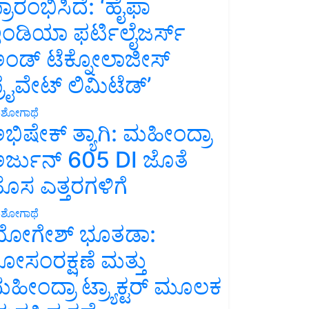
್ರಾರಂಭಿಸಿದೆ: ‘ಹೈಫಾ
ಂಡಿಯಾ ಫರ್ಟಿಲೈಜರ್ಸ್
ಂಡ್ ಟೆಕ್ನೋಲಾಜೀಸ್
್ರೈವೇಟ್ ಲಿಮಿಟೆಡ್’
ಶೋಗಾಥೆ
ಭಿಷೇಕ್ ತ್ಯಾಗಿ: ಮಹೀಂದ್ರಾ
ರ್ಜುನ್ 605 DI ಜೊತೆ
ೊಸ ಎತ್ತರಗಳಿಗೆ
ಶೋಗಾಥೆ
ೋಗೇಶ್ ಭೂತಡಾ:
ೋಸಂರಕ್ಷಣೆ ಮತ್ತು
ಹೀಂದ್ರಾ ಟ್ರ್ಯಾಕ್ಟರ್ ಮೂಲಕ