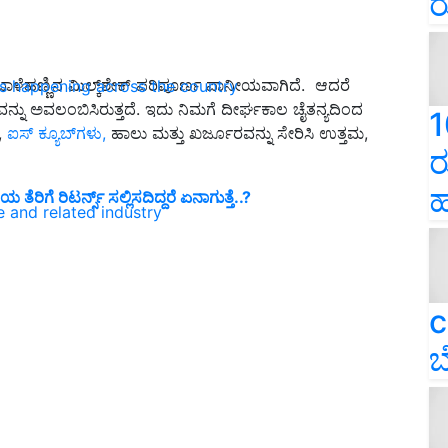
ರ
 ಬಾಳೆಹಣ್ಣಿನ ಮಿಲ್ಕ್‌ಶೇಕ್ ಪರಿಪೂರ್ಣ ಪಾನೀಯವಾಗಿದೆ. ಆದರೆ
ns happening across the country
ವನ್ನು ಅವಲಂಬಿಸಿರುತ್ತದೆ. ಇದು ನಿಮಗೆ ದೀರ್ಘಕಾಲ ಚೈತನ್ಯದಿಂದ
1
,
ಐಸ್ ಕ್ಯೂಬ್‌ಗಳು,
ಹಾಲು ಮತ್ತು ಖರ್ಜೂರವನ್ನು ಸೇರಿಸಿ ಉತ್ತಮ,
ರ
ಹ
ೆ ರಿಟರ್ನ್ಸ್‌ ಸಲ್ಲಿಸದಿದ್ದರೆ ಏನಾಗುತ್ತೆ..?
e and related industry
c
ಬ