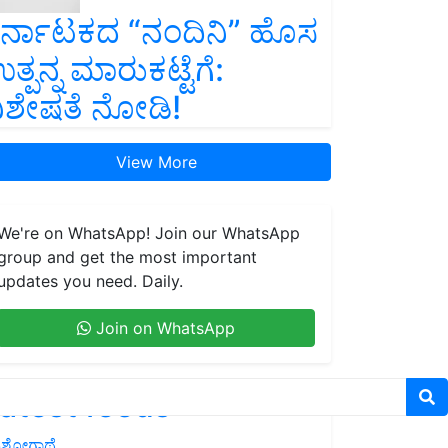
ರ್ನಾಟಕದ “ನಂದಿನಿ” ಹೊಸ
ತ್ಪನ್ನ ಮಾರುಕಟ್ಟೆಗೆ:
ಿಶೇಷತೆ ನೋಡಿ!
View More
We're on WhatsApp! Join our WhatsApp
group and get the most important
updates you need. Daily.
Join on WhatsApp
atest feeds
ಶೋಗಾಥೆ