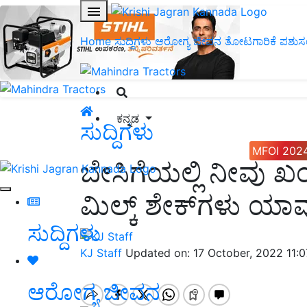
Home
ಸುದ್ದಿಗಳು
ಆರೋಗ್ಯ ಜೀವನ
ತೋಟಗಾರಿಕೆ
ಪಶುಸ
ಕನ್ನಡ
ಸುದ್ದಿಗಳು
MFOI 202
ಬೇಸಿಗೆಯಲ್ಲಿ ನೀವು ಖ
ಮಿಲ್ಕ್‌ ಶೇಕ್‌ಗಳು ಯಾ
ಸುದ್ದಿಗಳು
KJ Staff
Updated on: 17 October, 2022 11:
ಆರೋಗ್ಯ ಜೀವನ