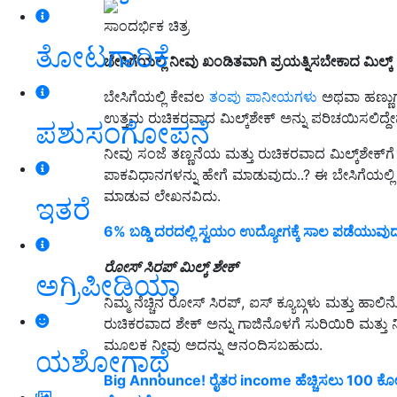
ಸಾಂದರ್ಭಿಕ ಚಿತ್ರ
ತೋಟಗಾರಿಕೆ
ಬೇಸಿಗೆಯಲ್ಲಿ ನೀವು ಖಂಡಿತವಾಗಿ ಪ್ರಯತ್ನಿಸಬೇಕಾದ ಮಿಲ್ಕ್‌
ಬೇಸಿಗೆಯಲ್ಲಿ ಕೇವಲ
ತಂಪು ಪಾನೀಯಗಳು
ಅಥವಾ ಹಣ್ಣುಗ
ಉತ್ತಮ ರುಚಿಕರವಾದ ಮಿಲ್ಕ್‌ಶೇಕ್ ಅನ್ನು ಪರಿಚಯಿಸಲಿದ್ದೇ
ಪಶುಸಂಗೋಪನೆ
ನೀವು ಸಂಜೆ ತಣ್ಣನೆಯ ಮತ್ತು ರುಚಿಕರವಾದ ಮಿಲ್ಕ್‌ಶೇಕ್‌ಗೆ
ಪಾಕವಿಧಾನಗಳನ್ನು ಹೇಗೆ ಮಾಡುವುದು..? ಈ ಬೇಸಿಗೆಯಲ್ಲಿ 
ಮಾಡುವ ಲೇಖನವಿದು.
ಇತರೆ
6% ಬಡ್ಡಿ ದರದಲ್ಲಿ ಸ್ವಯಂ ಉದ್ಯೋಗಕ್ಕೆ ಸಾಲ ಪಡೆಯುವು
ರೋಸ್ ಸಿರಪ್ ಮಿಲ್ಕ್ ಶೇಕ್
ಅಗ್ರಿಪೀಡಿಯಾ
ನಿಮ್ಮ ನೆಚ್ಚಿನ ರೋಸ್ ಸಿರಪ್, ಐಸ್ ಕ್ಯೂಬ್ಗಳು ಮತ್ತು ಹಾಲಿನೊ
ರುಚಿಕರವಾದ ಶೇಕ್ ಅನ್ನು ಗಾಜಿನೊಳಗೆ ಸುರಿಯಿರಿ ಮತ್ತ
ಮೂಲಕ ನೀವು ಅದನ್ನು ಆನಂದಿಸಬಹುದು.
ಯಶೋಗಾಥೆ
Big Announce! ರೈತರ income ಹೆಚ್ಚಿಸಲು 100 ಕೋಟ