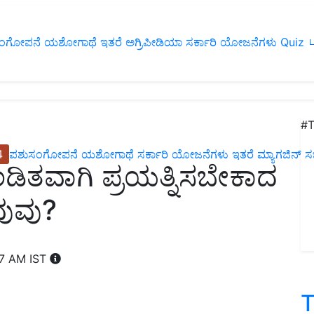
ಂಗೋಪನೆ
ಯಶೋಗಾಥೆ
ಇತರೆ
ಅಗ್ರಿಪೀಡಿಯಾ
ಸರ್ಕಾರಿ ಯೋಜನೆಗಳು
Quiz
ப
#T
4
ಪಶುಸಂಗೋಪನೆ
ಯಶೋಗಾಥೆ
ಸರ್ಕಾರಿ ಯೋಜನೆಗಳು
ಇತರೆ
ಮ್ಯಾಗಜಿನ್‌ ಸಬ್‌
ಂಡಿತವಾಗಿ ಪ್ರಯತ್ನಿಸಬೇಕಾದ
ವುವು?
07 AM IST
T