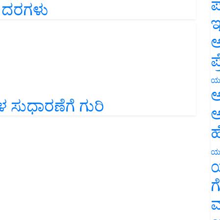
ಪ
ಇ
ಅ
ಪ
ಯ
 ಸುಧಾರಣೆಗೆ ಗುರಿ
ಅ
ಅ
ಹ
ಯ
ಯ
ಗ
ಮ