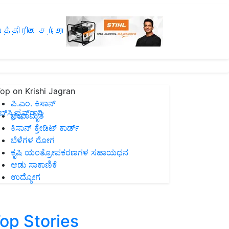
த்திரிகை சந்தா
op on Krishi Jagran
ಪಿ.ಎಂ. ಕಿಸಾನ್
ಸ್ಕ್ರಿಪ್ಷನ್‌ಗಾಗಿ
ಜೀವಾಮೃತ
ಕಿಸಾನ್ ಕ್ರೇಡಿಟ್ ಕಾರ್ಡ್
ಬೆಳೆಗಳ ರೋಗ
ಕೃಷಿ ಯಂತ್ರೋಪಕರಣಗಳ ಸಹಾಯಧನ
ಆಡು ಸಾಕಾಣಿಕೆ
ಉದ್ಯೋಗ
op Stories