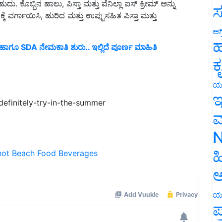
ರ್ಗಾಯಿಸಿ, ಹುರಿದ ಮತ್ತು ಉಪ್ಪುಸಹಿತ ಪಿಸ್ತಾ ಮತ್ತು
ಸ
ಅಗ
ಹಾಗೂ SDA ನೇಮಕಾತಿ ಶುರು.. ಇಲ್ಲಿದೆ ಪೂರ್ಣ ಮಾಹಿತಿ
ಹ
ಕ
ಯ
efinitely-try-in-the-summer
ಇ
ಮ
N
hot
Beach
Food
Beverages
ಹ
ಅ
ಯ
ಪ