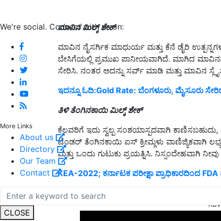
We're social. Connect with us on:
ಮಾವಿನ ಮಿಲ್ಕ್ ಶೇಕ್
ಮಾವಿನ ನೈಸರ್ಗಿಕ ಮಾಧುರ್ಯ ಮತ್ತು ಕೆನೆ ಡೈರಿ ಉತ್ಪನ್ನಗಳ
ಬೇಸಿಗೆಯಲ್ಲಿ ಪ್ರಮುಖ ಪಾನೀಯವಾಗಿದೆ. ಮಾಗಿದ ಮಾವಿನ
ಸೇರಿಸಿ. ನಂತರ ಅದನ್ನು ಸರ್ವ್ ಮಾಡಿ ಮತ್ತು ಮಾವಿನ ಸ್ಲೈ
ಇದನ್ನೂ ಓದಿ:Gold Rate: ಬೆಂಗಳೂರು, ಮೈಸೂರು ಸೇರಿದಂತ
ತಿಳಿ ತೆಂಗಿನಕಾಯಿ ಮಿಲ್ಕ್ ಶೇಕ್
More Links
ಕೆಲವರಿಗೆ ಇದು ಸ್ವಲ್ಪ ಸಂಶಯಾಸ್ಪದವಾಗಿ ಕಾಣಿಸಬಹುದು,
About us
ಟೆಂಡರ್ ತೆಂಗಿನಕಾಯಿ ಐಸ್ ಕ್ರೀಮ್ಗಳು ವಾಣಿಜ್ಯಿಕವಾಗಿ ಲಭ್ಯವಿ
Directory
ಮತ್ತು ಒಂದು ಗುಟುಕು ಪ್ರಯತ್ನಿಸಿ. ನಿಸ್ಸಂದೇಹವಾಗಿ ನೀವು ಅ
Our Team
Contact
KEA-2022; ಕರ್ನಾಟಕ ಪರೀಕ್ಷಾ ಪ್ರಾಧಿಕಾರದಿಂದ FDA 
ADV
CLOSE