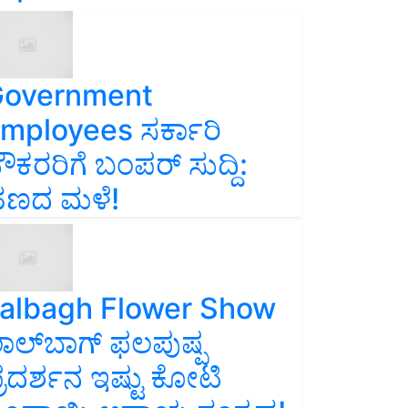
overnment
mployees ಸರ್ಕಾರಿ
ೌಕರರಿಗೆ ಬಂಪರ್‌ ಸುದ್ದಿ:
ಣದ ಮಳೆ!
albagh Flower Show
ಾಲ್‌ಬಾಗ್ ಫಲಪುಷ್ಪ
್ರದರ್ಶನ ಇಷ್ಟು ಕೋಟಿ