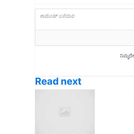
Read next
ಈ ದಿನದ ಪೆಟ್ರೋಲ್-ಡಿಸೆಲ