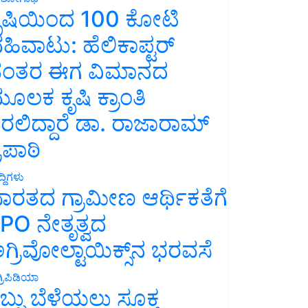
ೃಷಿಯಿಂದ 100 ಕೋಟಿ
ಹಿವಾಟು: ಹೆಲಿಕಾಪ್ಟರ್
ಂತರ ಈಗ ವಿಮಾನದ
ೂಲಕ ಕೃಷಿ ಕ್ರಾಂತಿ
ರಲಿದ್ದಾರೆ ಡಾ. ರಾಜಾರಾಮ್
್ರಿಪಾಠಿ
್ದಿಗಳು
ಾರತದ ಗ್ರಾಮೀಣ ಆರ್ಥಿಕತೆಗೆ
PO ನೇತೃತ್ವದ
ಗ್ರಿವೋಲ್ಟಾಯಿಕ್ಸ್‌ನ ಭರವಸೆ
್ರಿಪಿಡಿಯಾ
ಬ್ಬು ಬೆಳೆಯಲು ಸೂಕ್ತ