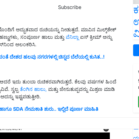
ಕ
Subscribe
ಉ
ೊಂದಿಗೆ ಅದ್ಭುತವಾದ ರುಚಿಯನ್ನು ನೀಡುತ್ತದೆ. ಮಾವಿನ ಮಿಲ್ಕ್‌ಶೇಕ್
ವ
ಹಣ್ಣುಗಳು, ಸಂಪೂರ್ಣ ಹಾಲು ಮತ್ತು
ವೆನಿಲ್ಲಾ
ಐಸ್ ಕ್ರೀಮ್ ಅನ್ನು
ಸ್‌ನಿಂದ ಅಲಂಕರಿಸಿ.
ೆ ದೇಶದ ಹಲವು ನಗರಗಳಲ್ಲಿ ಚಿನ್ನದ ಬೆಲೆಯಲ್ಲಿ ಕುಸಿತ..!
 ಆದರೆ ಇದು ತುಂಬಾ ರುಚಿಕರವಾಗಿರುತ್ತದೆ. ಕೆಲವು ವರ್ಷಗಳ ಹಿಂದೆ
ವೆ. ಸ್ವಲ್ಪ
ತೆಂಗಿನ ಹಾಲು,
ಮತ್ತು ಜೇನುತುಪ್ಪವನ್ನು ಮಿಶ್ರಣ ಮಾಡಿ
ದನ್ನು ಇಷ್ಟಪಡುತ್ತೀರಿ.
ಹಾಗೂ SDA ನೇಮಕಾತಿ ಶುರು.. ಇಲ್ಲಿದೆ ಪೂರ್ಣ ಮಾಹಿತಿ
ERTISEMENT
L
ಯ