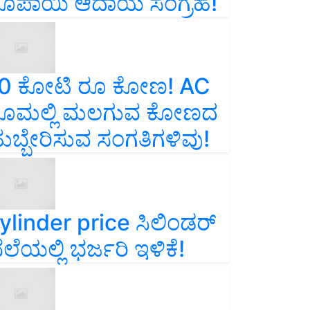
ೂಪಾಯಿ ಆದಾಯ ಸಂಗ್ರಹ!
0 ಕೋಟಿ ರೂ ಕೋಣ! AC
ೂಮಲ್ಲಿ ಮಲಗುವ ಕೋಣದ
ುಬ್ಬೇರಿಸುವ ಸಂಗತಿಗಳಿವು!
ylinder price ಸಿಲಿಂಡರ್‌
ೆಲೆಯಲ್ಲಿ ಭರ್ಜರಿ ಇಳಿಕೆ!