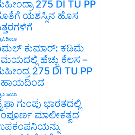
ಹೀಂದ್ರಾ 275 DI TU PP
ೊತೆಗೆ ಯಶಸ್ಸಿನ ಹೊಸ
ತ್ತರಗಳಿಗೆ
್ರಿಪಿಡಿಯಾ
ಿಮಲ್ ಕುಮಾರ್: ಕಡಿಮೆ
ಮಯದಲ್ಲಿ ಹೆಚ್ಚು ಕೆಲಸ –
ಹೀಂದ್ರ 275 DI TU PP
ಸಹಾಯದಿಂದ
್ರಿಪಿಡಿಯಾ
ೈಫಾ ಗುಂಪು ಭಾರತದಲ್ಲಿ
ಂಪೂರ್ಣ ಮಾಲೀಕತ್ವದ
ಪಕಂಪನಿಯನ್ನು