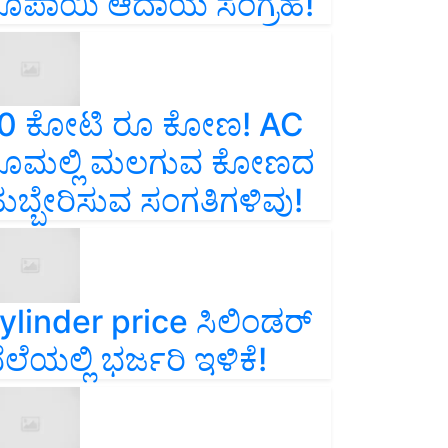
ೂಪಾಯಿ ಆದಾಯ ಸಂಗ್ರಹ!
0 ಕೋಟಿ ರೂ ಕೋಣ! AC
ೂಮಲ್ಲಿ ಮಲಗುವ ಕೋಣದ
ುಬ್ಬೇರಿಸುವ ಸಂಗತಿಗಳಿವು!
ylinder price ಸಿಲಿಂಡರ್‌
ೆಲೆಯಲ್ಲಿ ಭರ್ಜರಿ ಇಳಿಕೆ!