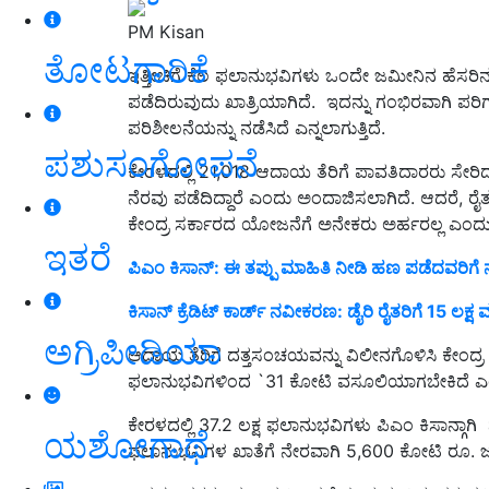
PM Kisan
ತೋಟಗಾರಿಕೆ
ಇತ್ತೀಚಿಗೆ ಕೆಲ ಫಲಾನುಭವಿಗಳು ಒಂದೇ ಜಮೀನಿನ ಹೆಸರಿನ 
ಪಡೆದಿರುವುದು ಖಾತ್ರಿಯಾಗಿದೆ. ಇದನ್ನು ಗಂಭಿರವಾಗಿ ಪರಿ
ಪರಿಶೀಲನೆಯನ್ನು ನಡೆಸಿದೆ ಎನ್ನಲಾಗುತ್ತಿದೆ.
ಪಶುಸಂಗೋಪನೆ
ಕೇರಳದಲ್ಲಿ 21,018 ಆದಾಯ ತೆರಿಗೆ ಪಾವತಿದಾರರು ಸೇರಿದ
ನೆರವು ಪಡೆದಿದ್ದಾರೆ ಎಂದು ಅಂದಾಜಿಸಲಾಗಿದೆ. ಆದರೆ, ರೈ
ಕೇಂದ್ರ ಸರ್ಕಾರದ ಯೋಜನೆಗೆ ಅನೇಕರು ಅರ್ಹರಲ್ಲ ಎಂದು
ಇತರೆ
ಪಿಎಂ ಕಿಸಾನ್‌: ಈ ತಪ್ಪು ಮಾಹಿತಿ ನೀಡಿ ಹಣ ಪಡೆದವರಿಗೆ 
ಕಿಸಾನ್ ಕ್ರೆಡಿಟ್ ಕಾರ್ಡ್ ನವೀಕರಣ: ಡೈರಿ ರೈತರಿಗೆ 15 ಲಕ
ಅಗ್ರಿಪೀಡಿಯಾ
ಆದಾಯ ತೆರಿಗೆ ದತ್ತಸಂಚಯವನ್ನು ವಿಲೀನಗೊಳಿಸಿ ಕೇಂದ್ರ ಮತ
ಫಲಾನುಭವಿಗಳಿಂದ `31 ಕೋಟಿ ವಸೂಲಿಯಾಗಬೇಕಿದೆ ಎಂ
ಕೇರಳದಲ್ಲಿ 37.2 ಲಕ್ಷ ಫಲಾನುಭವಿಗಳು ಪಿಎಂ ಕಿಸಾನ್ಗಾಗ
ಯಶೋಗಾಥೆ
ಫಲಾನುಭವಿಗಳ ಖಾತೆಗೆ ನೇರವಾಗಿ 5,600 ಕೋಟಿ ರೂ. 