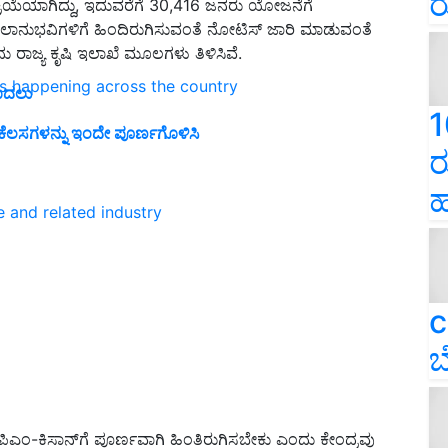
ರ
ರಿಯೆಯಾಗಿದ್ದು, ಇದುವರೆಗೆ 30,416 ಜನರು ಯೋಜನೆಗೆ
 ಫಲಾನುಭವಿಗಳಿಗೆ ಹಿಂದಿರುಗಿಸುವಂತೆ ನೋಟಿಸ್ ಜಾರಿ ಮಾಡುವಂತೆ
ಂದು ರಾಜ್ಯ ಕೃಷಿ ಇಲಾಖೆ ಮೂಲಗಳು ತಿಳಿಸಿವೆ.
ns happening across the country
 ಮೊದಲು
1
 ಕೆಲಸಗಳನ್ನು ಇಂದೇ ಪೂರ್ಣಗೊಳಿಸಿ
ರ
ಹ
e and related industry
c
ಬ
ಂ-ಕಿಸಾನ್‌ಗೆ ಪೂರ್ಣವಾಗಿ ಹಿಂತಿರುಗಿಸಬೇಕು ಎಂದು ಕೇಂದ್ರವು