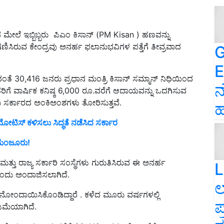
ಮೇಲೆ ಇಬ್ಬಿಬ್ಬರು ಪಿಎಂ ಕಿಸಾನ್ (PM Kisan ) ಹಣವನ್ನು
ಗಣಿಸಿರುವ ಕೇಂದ್ರವು ಅನರ್ಹ ಫಲಾನುಭವಿಗಳ ಪತ್ತೆಗೆ ತೀವ್ರವಾದ
G
E
ಂತೆ 30,416 ಜನರು ಪ್ರಧಾನ ಮಂತ್ರಿ ಕಿಸಾನ್ ಸಮ್ಮಾನ್ ನಿಧಿಯಿಂದ
ನ
ತರಿಗೆ ವಾರ್ಷಿಕ ಕನಿಷ್ಠ 6,000 ರೂ.ವರೆಗೆ ಆದಾಯವನ್ನು ಒದಗಿಸುವ
 ಸರ್ಕಾರದ ಅಂಕಿಅಂಶಗಳು ತೋರಿಸುತ್ತವೆ.
ಹ
ನೋಟಿಸ್ ಕಳಿಸಲು ಸಿದ್ಧತೆ ನಡೆಸಿದ ಸರ್ಕಾರ
್ಷ ಮಂಜೂರು!
್ತು ರಾಜ್ಯ ಸರ್ಕಾರಿ ಸಂಸ್ಥೆಗಳು ಗುರುತಿಸಿರುವ ಈ ಅನರ್ಹ
L
ದು ಅಂದಾಜಿಸಲಾಗಿದೆ.
ಲ
ಿ ನೋಂದಾಯಿಸಿಕೊಂಡಿದ್ದಾರೆ . ಕಳೆದ ಮೂರು ವರ್ಷಗಳಲ್ಲಿ
ಪ
ಜಮೆಯಾಗಿದೆ.