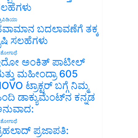
ಲಹೆಗಳು
್ರಿಪಿಡಿಯಾ
ವಾಮಾನ ಬದಲಾವಣೆಗೆ ತಕ್ಕ
ೃಷಿ ಸಲಹೆಗಳು
ಶೋಗಾಥೆ
ದೋ ಅಂಕಿತ್ ಪಾಟೀಲ್
ತ್ತು ಮಹೀಂದ್ರಾ 605
OVO ಟ್ರಾಕ್ಟರ್ ಬಗ್ಗೆ ನಿಮ್ಮ
ಿಂದಿ ಡಾಕ್ಯುಮೆಂಟ್‌ನ ಕನ್ನಡ
ನುವಾದ:
ಶೋಗಾಥೆ
್ರಹಲಾದ್ ಪ್ರಜಾಪತಿ: