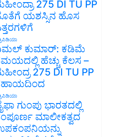
ಹೀಂದ್ರಾ 275 DI TU PP
ೊತೆಗೆ ಯಶಸ್ಸಿನ ಹೊಸ
ತ್ತರಗಳಿಗೆ
್ರಿಪಿಡಿಯಾ
ಿಮಲ್ ಕುಮಾರ್: ಕಡಿಮೆ
ಮಯದಲ್ಲಿ ಹೆಚ್ಚು ಕೆಲಸ –
ಹೀಂದ್ರ 275 DI TU PP
ಸಹಾಯದಿಂದ
್ರಿಪಿಡಿಯಾ
ೈಫಾ ಗುಂಪು ಭಾರತದಲ್ಲಿ
ಂಪೂರ್ಣ ಮಾಲೀಕತ್ವದ
ಪಕಂಪನಿಯನ್ನು