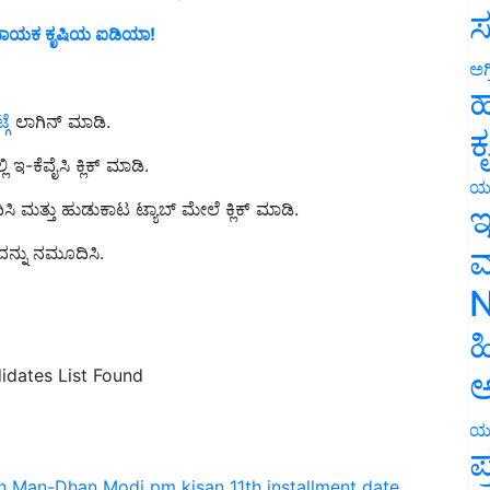
 ಲಾಭದಾಯಕ ಕೃಷಿಯ ಐಡಿಯಾ!
ಸ
ಅಗ
ಹ
ಟ್
ಗೆ ಲಾಗಿನ್ ಮಾಡಿ.
ಕ
 ಇ-ಕೆವೈಸಿ ಕ್ಲಿಕ್ ಮಾಡಿ.
ಿ ಮತ್ತು ಹುಡುಕಾಟ ಟ್ಯಾಬ್ ಮೇಲೆ ಕ್ಲಿಕ್ ಮಾಡಿ.
ಯ
ಇ
ದನ್ನು ನಮೂದಿಸಿ.
ಮ
N
ಹ
idates List Found
ಅ
ಯ
ಪ
n Man-Dhan
Modi
pm kisan 11th installment date