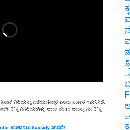
ಕ
ವ
ನ
ಮ
ತ
ತ
ಸುದ
ಭ
F
ಿಸಾನ್ ನಿಧಿಯನ್ನು ಪಡೆಯುತ್ತಿದ್ದಾರೆ ಎಂದು ಸರ್ಕಾರ ಗಮನಿಸಿದೆ.
್ಚ್ 31ಕ್ಕೆ ನಿಗದಿಯಾಗಿತ್ತು. ಆದರೆ ನಂತರ ಅದನ್ನು ಮೇ 31ಕ್ಕೆ
ಅ
ಅಗ
ctor ಖರೀದಿಸಲು Subsidy ಸಿಗಲಿದೆ!
ಕ