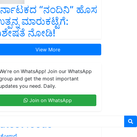
ರ್ನಾಟಕದ “ನಂದಿನಿ” ಹೊಸ
ತ್ಪನ್ನ ಮಾರುಕಟ್ಟೆಗೆ:
ಿಶೇಷತೆ ನೋಡಿ!
View More
We're on WhatsApp! Join our WhatsApp
group and get the most important
updates you need. Daily.
Join on WhatsApp
atest feeds
ಶೋಗಾಥೆ