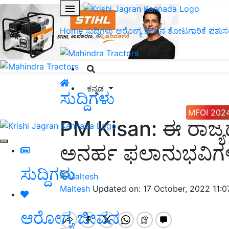
Home
ಸುದ್ದಿಗಳು
ಆರೋಗ್ಯ ಜೀವನ
ತೋಟಗಾರಿಕೆ
ಪಶುಸ
ಕನ್ನಡ
ಸುದ್ದಿಗಳು
MFOI 202
PM Kisan: ಈ ರಾಜ್ಯದ
ಅನರ್ಹ ಫಲಾನುಭವಿಗಳನ್ನ
ಸುದ್ದಿಗಳು
Maltesh
Updated on: 17 October, 2022 11:
ಆರೋಗ್ಯ ಜೀವನ