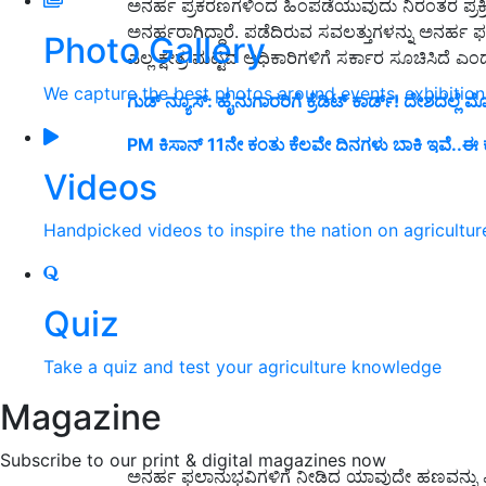
ಅನರ್ಹ ಪ್ರಕರಣಗಳಿಂದ ಹಿಂಪಡೆಯುವುದು ನಿರಂತರ ಪ್ರಕ್
ಅನರ್ಹರಾಗಿದ್ದಾರೆ. ಪಡೆದಿರುವ ಸವಲತ್ತುಗಳನ್ನು ಅನರ್ಹ
Photo Gallery
ಎಲ್ಲ ಕ್ಷೇತ್ರ ಮಟ್ಟದ ಅಧಿಕಾರಿಗಳಿಗೆ ಸರ್ಕಾರ ಸೂಚಿಸಿದೆ ಎ
We capture the best photos around events, exhibitio
ಗುಡ್‌ ನ್ಯೂಸ್‌: ಹೈನುಗಾರರಿಗೆ ಕ್ರೆಡಿಟ್‌ ಕಾರ್ಡ್‌! ದೇಶದಲ್ಲೆ
PM ಕಿಸಾನ್ 11ನೇ ಕಂತು ಕೆಲವೇ ದಿನಗಳು ಬಾಕಿ ಇವೆ..ಈ
Videos
Handpicked videos to inspire the nation on agricultur
Quiz
Take a quiz and test your agriculture knowledge
Magazine
Subscribe to our print & digital magazines now
ಅನರ್ಹ ಫಲಾನುಭವಿಗಳಿಗೆ ನೀಡಿದ ಯಾವುದೇ ಹಣವನ್ನು ಪಿಎ