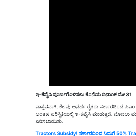
ಇ-ಕೆವೈಸಿ ಪೂರ್ಣಗೊಳಿಸಲು ಕೊನೆಯ ದಿನಾಂಕ ಮೇ
31
ವಾಸ್ತವವಾಗಿ, ಕೆಲವು ಅನರ್ಹ ರೈತರು ಸರ್ಕಾರದಿಂದ ಪಿಎಂ ಕ
ಅಂತಹ ಪರಿಸ್ಥಿತಿಯಲ್ಲಿ ಇ-ಕೆವೈಸಿ ಮಾಡುತ್ತದೆ. ಮೊದಲು ಮಾರ
ಏರಿಸಲಾಯಿತು.
Tractors Subsidy! ಸರ್ಕಾರದಿಂದ ನಿಮಗೆ 50% Tra