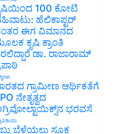
ೃಷಿಯಿಂದ 100 ಕೋಟಿ
ಹಿವಾಟು: ಹೆಲಿಕಾಪ್ಟರ್
ಂತರ ಈಗ ವಿಮಾನದ
ೂಲಕ ಕೃಷಿ ಕ್ರಾಂತಿ
ರಲಿದ್ದಾರೆ ಡಾ. ರಾಜಾರಾಮ್
್ರಿಪಾಠಿ
್ದಿಗಳು
ಾರತದ ಗ್ರಾಮೀಣ ಆರ್ಥಿಕತೆಗೆ
PO ನೇತೃತ್ವದ
ಗ್ರಿವೋಲ್ಟಾಯಿಕ್ಸ್‌ನ ಭರವಸೆ
್ರಿಪಿಡಿಯಾ
ಬ್ಬು ಬೆಳೆಯಲು ಸೂಕ್ತ