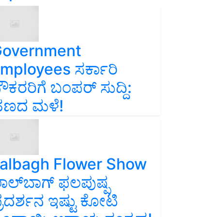
overnment
mployees ಸರ್ಕಾರಿ
ೌಕರರಿಗೆ ಬಂಪರ್‌ ಸುದ್ದಿ:
ಣದ ಮಳೆ!
albagh Flower Show
ಾಲ್‌ಬಾಗ್ ಫಲಪುಷ್ಪ
್ರದರ್ಶನ ಇಷ್ಟು ಕೋಟಿ