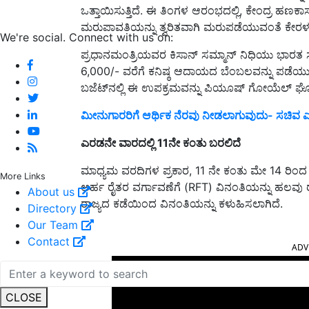
ಒತ್ತಾಯಿಸುತ್ತಿದೆ. ಈ ತಿಂಗಳ ಆರಂಭದಲ್ಲಿ, ಕೇಂದ್ರ
ಮರುಪಾವತಿಯನ್ನು ತ್ವರಿತವಾಗಿ ಮರುಪಡೆಯುವಂತೆ ಕೇರಳಕ್ಕೆ 
We're social. Connect with us on:
ಪ್ರಧಾನಮಂತ್ರಿಯವರ ಕಿಸಾನ್ ಸಮ್ಮಾನ್ ನಿಧಿಯು ಭಾರತ ಸರ
6,000/- ವರೆಗೆ ಕನಿಷ್ಠ ಆದಾಯದ ಬೆಂಬಲವನ್ನು ಪಡೆಯುತ್
ಬಜೆಟ್‌ನಲ್ಲಿ ಈ ಉಪಕ್ರಮವನ್ನು ಪಿಯೂಷ್ ಗೋಯೆಲ್ ಘೋ
ಮೀನುಗಾರರಿಗೆ ಆರ್ಥಿಕ ನೆರವು ನೀಡಲಾಗುವುದು- ಸಚಿವ 
ಎರಡನೇ ವಾರದಲ್ಲಿ
11
ನೇ ಕಂತು ಬರಲಿದೆ
ಮಾಧ್ಯಮ ವರದಿಗಳ ಪ್ರಕಾರ, 11 ನೇ ಕಂತು ಮೇ 14 ರಿಂದ 
More Links
ಅರ್ಹ ರೈತರ ವರ್ಗಾವಣೆಗೆ (RFT) ವಿನಂತಿಯನ್ನು ಹಲವು 
About us
ರಾಜ್ಯದ ಕಡೆಯಿಂದ ವಿನಂತಿಯನ್ನು ಕಳುಹಿಸಲಾಗಿದೆ.
Directory
Our Team
ADV
Contact
CLOSE