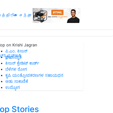
த்திரிகை சந்தா
op on Krishi Jagran
ಪಿ.ಎಂ. ಕಿಸಾನ್
ಸ್ಕ್ರಿಪ್ಷನ್‌ಗಾಗಿ
ಜೀವಾಮೃತ
ಕಿಸಾನ್ ಕ್ರೇಡಿಟ್ ಕಾರ್ಡ್
ಬೆಳೆಗಳ ರೋಗ
ಕೃಷಿ ಯಂತ್ರೋಪಕರಣಗಳ ಸಹಾಯಧನ
ಆಡು ಸಾಕಾಣಿಕೆ
ಉದ್ಯೋಗ
op Stories