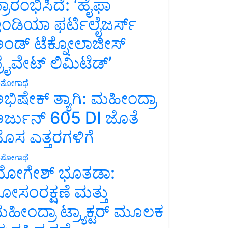
್ರಾರಂಭಿಸಿದೆ: ‘ಹೈಫಾ
ಂಡಿಯಾ ಫರ್ಟಿಲೈಜರ್ಸ್
ಂಡ್ ಟೆಕ್ನೋಲಾಜೀಸ್
್ರೈವೇಟ್ ಲಿಮಿಟೆಡ್’
ಶೋಗಾಥೆ
ಭಿಷೇಕ್ ತ್ಯಾಗಿ: ಮಹೀಂದ್ರಾ
ರ್ಜುನ್ 605 DI ಜೊತೆ
ೊಸ ಎತ್ತರಗಳಿಗೆ
ಶೋಗಾಥೆ
ೋಗೇಶ್ ಭೂತಡಾ:
ೋಸಂರಕ್ಷಣೆ ಮತ್ತು
ಹೀಂದ್ರಾ ಟ್ರ್ಯಾಕ್ಟರ್ ಮೂಲಕ