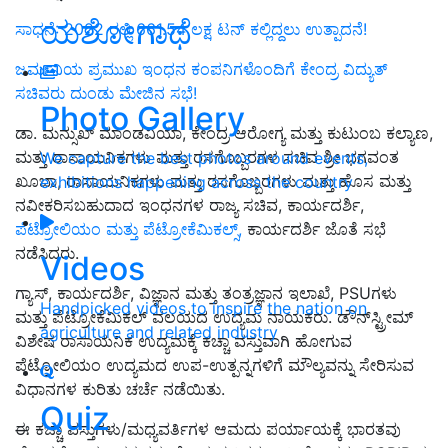
ಯಶೋಗಾಥೆ
ಸಾಧನೆ: 2022 ರಲ್ಲಿ 661.54 ಲಕ್ಷ ಟನ್ ಕಲ್ಲಿದ್ದಲು ಉತ್ಪಾದನೆ!
ಜರ್ಮನಿಯ ಪ್ರಮುಖ ಇಂಧನ ಕಂಪನಿಗಳೊಂದಿಗೆ ಕೇಂದ್ರ ವಿದ್ಯುತ್
ಸಚಿವರು ದುಂಡು ಮೇಜಿನ ಸಭೆ!
Photo Gallery
ಡಾ. ಮನ್ಸುಖ್ ಮಾಂಡವಿಯಾ, ಕೇಂದ್ರ ಆರೋಗ್ಯ ಮತ್ತು ಕುಟುಂಬ ಕಲ್ಯಾಣ,
ಮತ್ತು ರಾಸಾಯನಿಕಗಳು ಮತ್ತು ರಸಗೊಬ್ಬರಗಳ ಸಚಿವ ಶ್ರೀ ಭಗವಂತ
We capture the best photos around events,
ಖೂಬಾ, ರಾಸಾಯನಿಕಗಳು ಮತ್ತು ರಸಗೊಬ್ಬರಗಳು ಮತ್ತು ಹೊಸ ಮತ್ತು
exhibitions happening across the country
ನವೀಕರಿಸಬಹುದಾದ ಇಂಧನಗಳ ರಾಜ್ಯ ಸಚಿವ, ಕಾರ್ಯದರ್ಶಿ,
ಪೆಟ್ರೋಲಿಯಂ ಮತ್ತು ಪೆಟ್ರೋಕೆಮಿಕಲ್ಸ್,
ಕಾರ್ಯದರ್ಶಿ ಜೊತೆ ಸಭೆ
ನಡೆಸಿದರು.
Videos
ಗ್ಯಾಸ್, ಕಾರ್ಯದರ್ಶಿ, ವಿಜ್ಞಾನ ಮತ್ತು ತಂತ್ರಜ್ಞಾನ ಇಲಾಖೆ, PSUಗಳು
Handpicked videos to inspire the nation on
ಮತ್ತು ಪೆಟ್ರೋಕೆಮಿಕಲ್ ವಲಯದ ಉದ್ಯಮ ನಾಯಕರು. ಡೌನ್‌ಸ್ಟ್ರೀಮ್
agriculture and related industry
ವಿಶೇಷ ರಾಸಾಯನಿಕ ಉದ್ಯಮಕ್ಕೆ ಕಚ್ಚಾ ವಸ್ತುವಾಗಿ ಹೋಗುವ
ಪೆಟ್ರೋಲಿಯಂ ಉದ್ಯಮದ ಉಪ-ಉತ್ಪನ್ನಗಳಿಗೆ ಮೌಲ್ಯವನ್ನು ಸೇರಿಸುವ
ವಿಧಾನಗಳ ಕುರಿತು ಚರ್ಚೆ ನಡೆಯಿತು.
Quiz
ಈ ಕಚ್ಚಾ ವಸ್ತುಗಳು/ಮಧ್ಯವರ್ತಿಗಳ ಆಮದು ಪರ್ಯಾಯಕ್ಕೆ ಭಾರತವು