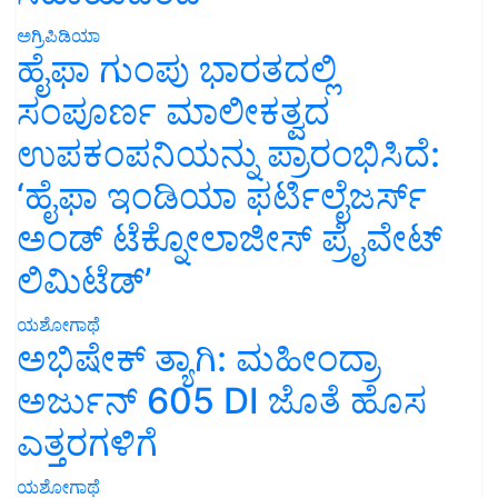
ಅಗ್ರಿಪಿಡಿಯಾ
ಹೈಫಾ ಗುಂಪು ಭಾರತದಲ್ಲಿ
ಸಂಪೂರ್ಣ ಮಾಲೀಕತ್ವದ
ಉಪಕಂಪನಿಯನ್ನು ಪ್ರಾರಂಭಿಸಿದೆ:
‘ಹೈಫಾ ಇಂಡಿಯಾ ಫರ್ಟಿಲೈಜರ್ಸ್
ಅಂಡ್ ಟೆಕ್ನೋಲಾಜೀಸ್ ಪ್ರೈವೇಟ್
ಲಿಮಿಟೆಡ್’
ಯಶೋಗಾಥೆ
ಅಭಿಷೇಕ್ ತ್ಯಾಗಿ: ಮಹೀಂದ್ರಾ
ಅರ್ಜುನ್ 605 DI ಜೊತೆ ಹೊಸ
ಎತ್ತರಗಳಿಗೆ
ಯಶೋಗಾಥೆ