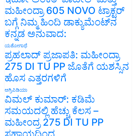
ಮಹೀಂದ್ರಾ 605 NOVO ಟ್ರಾಕ್ಟರ್
ಬಗ್ಗೆ ನಿಮ್ಮ ಹಿಂದಿ ಡಾಕ್ಯುಮೆಂಟ್‌ನ
ಕನ್ನಡ ಅನುವಾದ:
ಯಶೋಗಾಥೆ
ಪ್ರಹಲಾದ್ ಪ್ರಜಾಪತಿ: ಮಹೀಂದ್ರಾ
275 DI TU PP ಜೊತೆಗೆ ಯಶಸ್ಸಿನ
ಹೊಸ ಎತ್ತರಗಳಿಗೆ
ಅಗ್ರಿಪಿಡಿಯಾ
ವಿಮಲ್ ಕುಮಾರ್: ಕಡಿಮೆ
ಸಮಯದಲ್ಲಿ ಹೆಚ್ಚು ಕೆಲಸ –
ಮಹೀಂದ್ರ 275 DI TU PP
ಸಹಾಯದಿಂದ