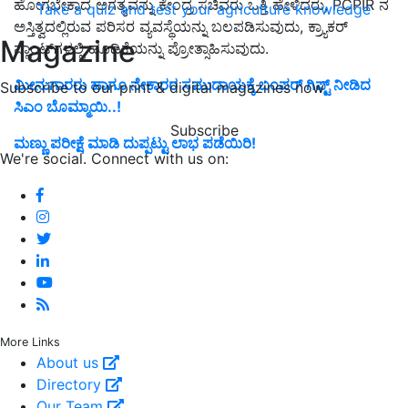
ಹೋಗಬೇಕಾದ ಅಗತ್ಯವನ್ನು ಕೇಂದ್ರ ಸಚಿವರು ಒತ್ತಿ ಹೇಳಿದರು, PCPIR ನ
Take a quiz and test your agriculture knowledge
ಅಸ್ತಿತ್ವದಲ್ಲಿರುವ ಪರಿಸರ ವ್ಯವಸ್ಥೆಯನ್ನು ಬಲಪಡಿಸುವುದು, ಕ್ರ್ಯಾಕರ್
Magazine
ಪ್ಲಾಂಟ್‌ಗಳಲ್ಲಿ ಹೂಡಿಕೆಯನ್ನು ಪ್ರೋತ್ಸಾಹಿಸುವುದು.
ಮೀನುಗಾರರು ಹಾಗೂ ನೇಕಾರರ ಸಮುದಾಯಕ್ಕೆ ಬಂಪರ್‌ ಗಿಫ್ಟ್‌ ನೀಡಿದ
Subscribe to our print & digital magazines now
ಸಿಎಂ ಬೊಮ್ಮಾಯಿ..!
Subscribe
ಮಣ್ಣು ಪರೀಕ್ಷೆ ಮಾಡಿ ದುಪ್ಪಟ್ಟು ಲಾಭ ಪಡೆಯಿರಿ!
We're social. Connect with us on:
More Links
About us
Directory
Our Team