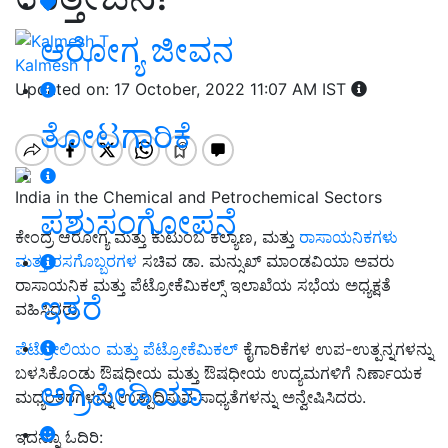
ಆರೋಗ್ಯ ಜೀವನ
Kalmesh T
Updated on: 17 October, 2022 11:07 AM IST
ತೋಟಗಾರಿಕೆ
India in the Chemical and Petrochemical Sectors
ಪಶುಸಂಗೋಪನೆ
ಕೇಂದ್ರ ಆರೋಗ್ಯ ಮತ್ತು ಕುಟುಂಬ ಕಲ್ಯಾಣ, ಮತ್ತು
ರಾಸಾಯನಿಕಗಳು
ಮತ್ತು ರಸಗೊಬ್ಬರಗಳ
ಸಚಿವ ಡಾ. ಮನ್ಸುಖ್ ಮಾಂಡವಿಯಾ ಅವರು
ರಾಸಾಯನಿಕ ಮತ್ತು ಪೆಟ್ರೋಕೆಮಿಕಲ್ಸ್ ಇಲಾಖೆಯ ಸಭೆಯ ಅಧ್ಯಕ್ಷತೆ
ಇತರೆ
ವಹಿಸಿದರು.
ಪೆಟ್ರೋಲಿಯಂ ಮತ್ತು ಪೆಟ್ರೋಕೆಮಿಕಲ್
ಕೈಗಾರಿಕೆಗಳ ಉಪ-ಉತ್ಪನ್ನಗಳನ್ನು
ಬಳಸಿಕೊಂಡು ಔಷಧೀಯ ಮತ್ತು ಔಷಧೀಯ ಉದ್ಯಮಗಳಿಗೆ ನಿರ್ಣಾಯಕ
ಅಗ್ರಿಪೀಡಿಯಾ
ಮಧ್ಯಂತರಗಳನ್ನು ಉತ್ಪಾದಿಸುವ ಸಾಧ್ಯತೆಗಳನ್ನು ಅನ್ವೇಷಿಸಿದರು.
ಇದನ್ನೂ ಓದಿರಿ: