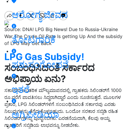
ಆರೋಗ್ಯ ಜೀವನ
Source: DNA! LPG Big News! Due to Russia-Ukraine
War The Crude Oil Rate Is getting Up And the subsidy
ತೋಟಗಾರಿಕೆ
of LPG May Get Back
LPG Gas Subsidy!
ಪಶುಸಂಗೋಪನೆ
ಸಂಬಂಧಿಸಿದಂತೆ ಸರ್ಕಾರದ
ಅಭಿಪ್ರಾಯ ಏನು?
ಇತರೆ
ಸರ್ಕಾರದ ಆಂತರಿಕ ಮೌಲ್ಯಮಾಪನದಲ್ಲಿ, ಗ್ರಾಹಕರು ಸಿಲಿಂಡರ್‌ಗೆ 1000
ರೂ.ವರೆಗೆ ಪಾವತಿಸಲು ಸಿದ್ಧರಾಗಿದ್ದಾರೆ ಎಂದು ಸೂಚಿಸುತ್ತದೆ. ಮೂಲಗಳ
ಪ್ರಕಾರ, LPG ಸಿಲಿಂಡರ್‌ಗಳಿಗೆ ಸಂಬಂಧಿಸಿದಂತೆ ಸರ್ಕಾರವು ಎರಡು
ನಿಲುವುಗಳನ್ನು ತೆಗೆದುಕೊಳ್ಳಬಹುದು. ಒಂದೋ ಸರಕಾರ ಸಬ್ಸಿಡಿ ರಹಿತ
ಅಗ್ರಿಪೀಡಿಯಾ
ಸಿಲಿಂಡರ್‌ಗಳನ್ನು ಪೂರೈಸಬೇಕು. ಎರಡನೆಯದಾಗಿ, ಕೆಲವು ಆಯ್ದ
ಗ್ರಾಹಕರಿಗೆ ಸಬ್ಸಿಡಿಯ ಲಾಭವನ್ನೂ ನೀಡಬೇಕು.