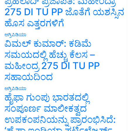
275 DI TU PP ಜೊತೆಗೆ ಯಶಸ್ಸಿನ
ಹೊಸ ಎತ್ತರಗಳಿಗೆ
ಅಗ್ರಿಪಿಡಿಯಾ
ವಿಮಲ್ ಕುಮಾರ್: ಕಡಿಮೆ
ಸಮಯದಲ್ಲಿ ಹೆಚ್ಚು ಕೆಲಸ –
ಮಹೀಂದ್ರ 275 DI TU PP
ಸಹಾಯದಿಂದ
ಅಗ್ರಿಪಿಡಿಯಾ
ಹೈಫಾ ಗುಂಪು ಭಾರತದಲ್ಲಿ
ಸಂಪೂರ್ಣ ಮಾಲೀಕತ್ವದ
ಉಪಕಂಪನಿಯನ್ನು ಪ್ರಾರಂಭಿಸಿದೆ:
‘ಹೈಫಾ ಇಂಡಿಯಾ ಫರ್ಟಿಲೈಜರ್ಸ್