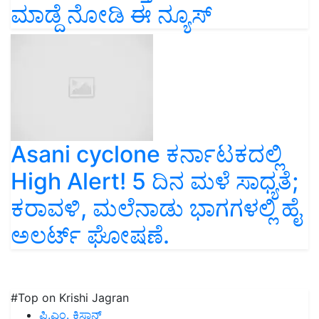
Asani cyclone ಕರ್ನಾಟಕದಲ್ಲಿ
High Alert! 5 ದಿನ ಮಳೆ ಸಾಧ್ಯತೆ;
ಕರಾವಳಿ, ಮಲೆನಾಡು ಭಾಗಗಳಲ್ಲಿ ಹೈ
ಅಲರ್ಟ್ ಘೋಷಣೆ.
#Top on Krishi Jagran
ಪಿ.ಎಂ. ಕಿಸಾನ್
ಜೀವಾಮೃತ