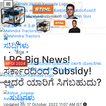
Home
ಸುದ್ದಿಗಳು
ಆರೋಗ್ಯ ಜೀವನ
ತೋಟಗಾರಿಕೆ
ಪಶುಸಂಗೋಪನೆ
ಯಶೋಗಾಥೆ
ಇತರೆ
ಅಗ್ರಿಪೀಡಿಯಾ
ಸರ್ಕಾರಿ ಯೋಜನೆಗಳು
Quiz
பத்திரிகை சந்தா
ಸುದ್ದಿಗಳು
ಕನ್ನಡ
LPG Big News!
MFOI 2024
ಪಶುಸಂಗೋಪನೆ
ಯಶೋಗಾಥೆ
ಸರ್ಕಾರಿ ಯೋಜನೆಗಳು
ಸರ್ಕಾರದಿಂದ Subsidy!
ಇತರೆ
ಮ್ಯಾಗಜಿನ್‌ ಸಬ್‌ಸ್ಕ್ರಿಪ್ಷನ್‌ಗಾಗಿ
ಆದರೆ ಯಾರಿಗೆ ಸಿಗಬಹುದು?
ಸುದ್ದಿಗಳು
Ashok Jotawar
Updated on: 17 October, 2022 11:07 AM IST