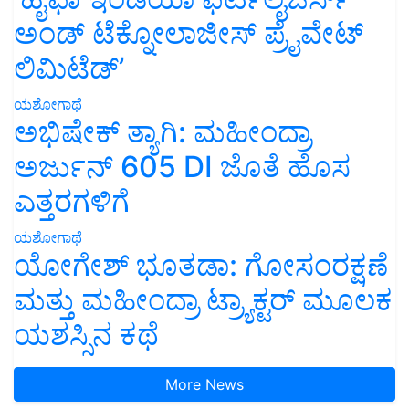
ಅಂಡ್ ಟೆಕ್ನೋಲಾಜೀಸ್ ಪ್ರೈವೇಟ್
ಲಿಮಿಟೆಡ್’
ಯಶೋಗಾಥೆ
ಅಭಿಷೇಕ್ ತ್ಯಾಗಿ: ಮಹೀಂದ್ರಾ
ಅರ್ಜುನ್ 605 DI ಜೊತೆ ಹೊಸ
ಎತ್ತರಗಳಿಗೆ
ಯಶೋಗಾಥೆ
ಯೋಗೇಶ್ ಭೂತಡಾ: ಗೋಸಂರಕ್ಷಣೆ
ಮತ್ತು ಮಹೀಂದ್ರಾ ಟ್ರ್ಯಾಕ್ಟರ್ ಮೂಲಕ
ಯಶಸ್ಸಿನ ಕಥೆ
More News