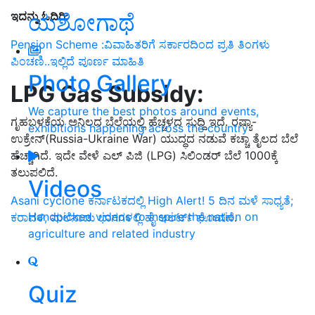
ಯಶೋಗಾಥೆ
ಇದನ್ನು ಓದಿರಿ:
Pension Scheme :ವಿವಾಹಿತರಿಗೆ ಸರ್ಕಾರದಿಂದ ಪ್ರತಿ ತಿಂಗಳು
ಪಿಂಚಣಿ..ಇಲ್ಲಿದೆ ಪೂರ್ಣ ಮಾಹಿತಿ
Photo Gallery
LPG Gas Subsidy:
We capture the best photos around events,
ಗೃಹಬಳಕೆಯ ಅನಿಲದ ಬೆಲೆಯಲ್ಲಿ ಹೆಚ್ಚಳದ ಸುದ್ದಿ ಇದೆ. ರಷ್ಯಾ-
exhibitions happening across the country
ಉಕ್ರೇನ್(Russia-Ukraine War) ಯುದ್ಧದ ನಡುವೆ ಕಚ್ಚಾ ತೈಲದ ಬೆಲೆ
ಹೆಚ್ಚಾಗಿದೆ. ಇದೇ ವೇಳೆ ಎಲ್ ಪಿಜಿ (LPG) ಸಿಲಿಂಡರ್ ಬೆಲೆ 1000ಕ್ಕೆ
ತಲುಪಲಿದೆ.
Videos
Asani cyclone ಕರ್ನಾಟಕದಲ್ಲಿ High Alert! 5 ದಿನ ಮಳೆ ಸಾಧ್ಯತೆ;
Handpicked videos to inspire the nation on
ಕರಾವಳಿ, ಮಲೆನಾಡು ಭಾಗಗಳಲ್ಲಿ ಹೈ ಅಲರ್ಟ್ ಘೋಷಣೆ
.
agriculture and related industry
Quiz