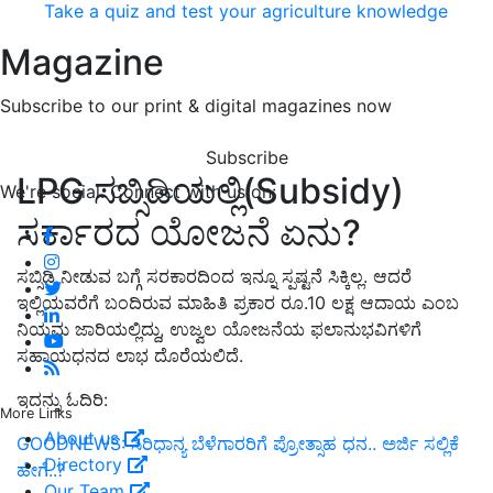
Take a quiz and test your agriculture knowledge
Magazine
Subscribe to our print & digital magazines now
Subscribe
LPG ಸಬ್ಸಿಡಿಯಲ್ಲಿ(Subsidy)
We're social. Connect with us on:
ಸರ್ಕಾರದ ಯೋಜನೆ ಏನು?
ಸಬ್ಸಿಡಿ ನೀಡುವ ಬಗ್ಗೆ ಸರಕಾರದಿಂದ ಇನ್ನೂ ಸ್ಪಷ್ಟನೆ ಸಿಕ್ಕಿಲ್ಲ. ಆದರೆ
ಇಲ್ಲಿಯವರೆಗೆ ಬಂದಿರುವ ಮಾಹಿತಿ ಪ್ರಕಾರ ರೂ.10 ಲಕ್ಷ ಆದಾಯ ಎಂಬ
ನಿಯಮ ಜಾರಿಯಲ್ಲಿದ್ದು, ಉಜ್ವಲ ಯೋಜನೆಯ ಫಲಾನುಭವಿಗಳಿಗೆ
ಸಹಾಯಧನದ ಲಾಭ ದೊರೆಯಲಿದೆ.
ಇದನ್ನು ಓದಿರಿ:
More Links
About us
GOODNEWS: ಸಿರಿಧಾನ್ಯ ಬೆಳೆಗಾರರಿಗೆ ಪ್ರೋತ್ಸಾಹ ಧನ.. ಅರ್ಜಿ ಸಲ್ಲಿಕೆ
Directory
ಹೇಗೆ..?
Our Team