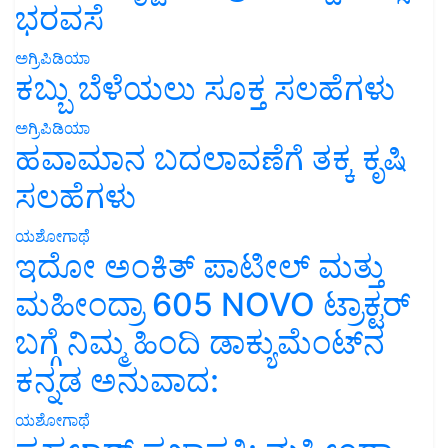
ಅಗ್ರಿಪಿಡಿಯಾ
ಕಬ್ಬು ಬೆಳೆಯಲು ಸೂಕ್ತ ಸಲಹೆಗಳು
ಅಗ್ರಿಪಿಡಿಯಾ
ಹವಾಮಾನ ಬದಲಾವಣೆಗೆ ತಕ್ಕ ಕೃಷಿ
ಸಲಹೆಗಳು
ಯಶೋಗಾಥೆ
ಇದೋ ಅಂಕಿತ್ ಪಾಟೀಲ್ ಮತ್ತು
ಮಹೀಂದ್ರಾ 605 NOVO ಟ್ರಾಕ್ಟರ್
ಬಗ್ಗೆ ನಿಮ್ಮ ಹಿಂದಿ ಡಾಕ್ಯುಮೆಂಟ್‌ನ
ಕನ್ನಡ ಅನುವಾದ:
ಯಶೋಗಾಥೆ
ಪ್ರಹಲಾದ್ ಪ್ರಜಾಪತಿ: ಮಹೀಂದ್ರಾ