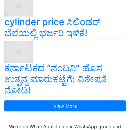
cylinder price ಸಿಲಿಂಡರ್‌
ಬೆಲೆಯಲ್ಲಿ ಭರ್ಜರಿ ಇಳಿಕೆ!
ಕರ್ನಾಟಕದ “ನಂದಿನಿ” ಹೊಸ
ಉತ್ಪನ್ನ ಮಾರುಕಟ್ಟೆಗೆ: ವಿಶೇಷತೆ
ನೋಡಿ!
View More
We're on WhatsApp! Join our WhatsApp group and
get the most important updates you need. Daily.