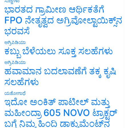
ಸುದ್ದಿಗಳು
ಭಾರತದ ಗ್ರಾಮೀಣ ಆರ್ಥಿಕತೆಗೆ
FPO ನೇತೃತ್ವದ ಅಗ್ರಿವೋಲ್ಟಾಯಿಕ್ಸ್‌ನ
ಭರವಸೆ
ಅಗ್ರಿಪಿಡಿಯಾ
ಕಬ್ಬು ಬೆಳೆಯಲು ಸೂಕ್ತ ಸಲಹೆಗಳು
ಅಗ್ರಿಪಿಡಿಯಾ
ಹವಾಮಾನ ಬದಲಾವಣೆಗೆ ತಕ್ಕ ಕೃಷಿ
ಸಲಹೆಗಳು
ಯಶೋಗಾಥೆ
ಇದೋ ಅಂಕಿತ್ ಪಾಟೀಲ್ ಮತ್ತು
ಮಹೀಂದ್ರಾ 605 NOVO ಟ್ರಾಕ್ಟರ್
ಬಗ್ಗೆ ನಿಮ್ಮ ಹಿಂದಿ ಡಾಕ್ಯುಮೆಂಟ್‌ನ