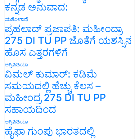
ಕನ್ನಡ ಅನುವಾದ:
ಯಶೋಗಾಥೆ
ಪ್ರಹಲಾದ್ ಪ್ರಜಾಪತಿ: ಮಹೀಂದ್ರಾ
275 DI TU PP ಜೊತೆಗೆ ಯಶಸ್ಸಿನ
ಹೊಸ ಎತ್ತರಗಳಿಗೆ
ಅಗ್ರಿಪಿಡಿಯಾ
ವಿಮಲ್ ಕುಮಾರ್: ಕಡಿಮೆ
ಸಮಯದಲ್ಲಿ ಹೆಚ್ಚು ಕೆಲಸ –
ಮಹೀಂದ್ರ 275 DI TU PP
ಸಹಾಯದಿಂದ
ಅಗ್ರಿಪಿಡಿಯಾ
ಹೈಫಾ ಗುಂಪು ಭಾರತದಲ್ಲಿ