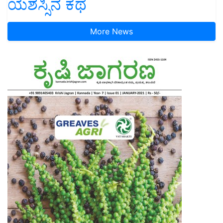
ಯಶಸ್ಸಿನ ಕಥೆ
More News