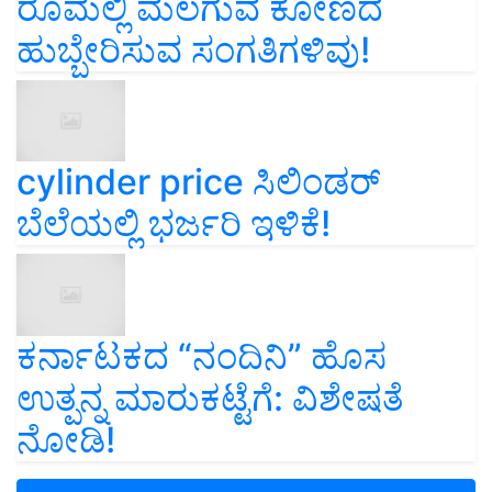
ರೂಮಲ್ಲಿ ಮಲಗುವ ಕೋಣದ
ಹುಬ್ಬೇರಿಸುವ ಸಂಗತಿಗಳಿವು!
cylinder price ಸಿಲಿಂಡರ್‌
ಬೆಲೆಯಲ್ಲಿ ಭರ್ಜರಿ ಇಳಿಕೆ!
ಕರ್ನಾಟಕದ “ನಂದಿನಿ” ಹೊಸ
ಉತ್ಪನ್ನ ಮಾರುಕಟ್ಟೆಗೆ: ವಿಶೇಷತೆ
ನೋಡಿ!