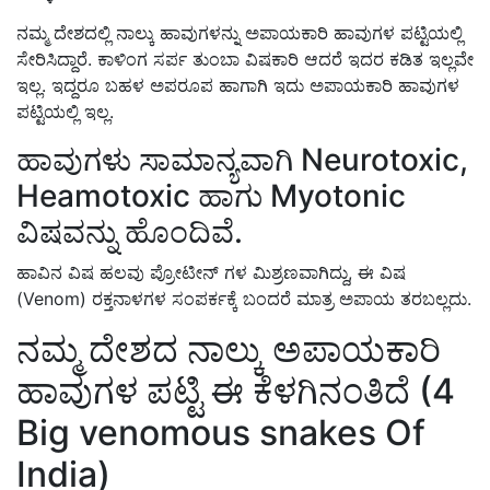
ನಮ್ಮ ದೇಶದಲ್ಲಿ ನಾಲ್ಕು ಹಾವುಗಳನ್ನು ಅಪಾಯಕಾರಿ ಹಾವುಗಳ ಪಟ್ಟಿಯಲ್ಲಿ
ಸೇರಿಸಿದ್ದಾರೆ. ಕಾಳಿಂಗ ಸರ್ಪ ತುಂಬಾ ವಿಷಕಾರಿ ಆದರೆ ಇದರ ಕಡಿತ ಇಲ್ಲವೇ
ಇಲ್ಲ. ಇದ್ದರೂ ಬಹಳ ಅಪರೂಪ ಹಾಗಾಗಿ ಇದು ಅಪಾಯಕಾರಿ ಹಾವುಗಳ
ಪಟ್ಟಿಯಲ್ಲಿ ಇಲ್ಲ.
ಹಾವುಗಳು ಸಾಮಾನ್ಯವಾಗಿ Neurotoxic,
Heamotoxic ಹಾಗು Myotonic
ವಿಷವನ್ನು ಹೊಂದಿವೆ.
ಹಾವಿನ ವಿಷ ಹಲವು ಪ್ರೋಟೀನ್ ಗಳ ಮಿಶ್ರಣವಾಗಿದ್ದು, ಈ ವಿಷ
(Venom) ರಕ್ತನಾಳಗಳ ಸಂಪರ್ಕಕ್ಕೆ ಬಂದರೆ ಮಾತ್ರ ಅಪಾಯ ತರಬಲ್ಲದು.
ನಮ್ಮ ದೇಶದ ನಾಲ್ಕು ಅಪಾಯಕಾರಿ
ಹಾವುಗಳ ಪಟ್ಟಿ ಈ ಕೆಳಗಿನಂತಿದೆ (4
Big venomous snakes Of
India)