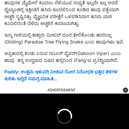
ಹಾವುಗಳ ಮೈಮೇಲೆ ಕೂದಲು ಬೆಳೆಯುವ ಸಾಧ್ಯತೆ ಇಲ್ಲವೇ ಇಲ್ಲ ಆದರೆ
ಥೈಲ್ಯಾಂಡಲ್ಲಿ ಇತ್ತೀಚಿಗೆ ಹಸಿರು ಕೂದಲಿನಿಂದ ಕೂಡಿದ ಹಾವು ಪತ್ತೆಯಾಗಿ
ಅಚ್ಚರಿ ಸೃಷ್ಟಿಸಿತ್ತು. ವೈಜ್ಞಾನಿಕ ಪರೀಕ್ಷೆಗೆ ಒಳಪಡಿಸಿದಾಗ ಹಸಿರು ಪಾಚಿ
ಕೂದಲಿನಂತೆ ಬೆಳೆದು ಅಚ್ಚರಿಗೆ ಕಾರಣವಾಗಿತ್ತು.
ಇನ್ನು ಗಾಳಿಯಲ್ಲಿ ಹತ್ತಾರು ಮೀಟರ್ ದೂರ ತೇಲಿಕೊಂಡು ಹಾರಬಲ್ಲ
(Gliding) Paradise Tree Flying Snake ಎಂಬ ಹಾವುಗಳೂ ಇವೆ.
ಆಫ್ರಿಕಾದಲ್ಲಿ ಕಂಡು ಬರುವ ಗಬೂನ್ ವೈಪರ್(Gaboon Viper) ಎಂಬ
ಹಾವು ತನ್ನ ಉದ್ದವಾದ ವಿಷದ ಹಲ್ಲಿನಿಂದ (Fang's) ಪ್ರಸಿದ್ಧಿಯಾಗಿದೆ.
Paddy: ಉತ್ತಮ ಇಳುವರಿ ನೀಡುವ ರೋಗ ನಿರೋಧಕ ಭತ್ತದ ತಳಿಗಳ
ಕುರಿತು ಇಲ್ಲಿದೆ ಸಮಗ್ರ ಮಾಹಿತಿ…
ADVERTISEMENT