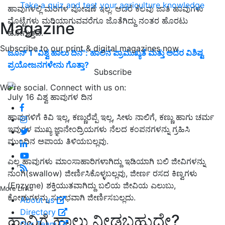
Take a quiz and test your agriculture knowledge
ಹಾವುಗಳಲ್ಲಿ ಮರಿಗಳ ಪೋಷಣೆ ಇಲ್ಲ. ಆದರೆ ಕೆಲವು ಜಾತಿ ಹಾವುಗಳು
ಮೊಟ್ಟೆಗಳು ಮರಿಯಾಗುವವರೆಗೂ ಜೊತೆಗಿದ್ದು ನಂತರ ಹೊರಟು
Magazine
ಹೋಗುತ್ತವೆ.
Subscribe to our print & digital magazines now
ಜೂನ್‌ 1 "ವಿಶ್ವ ಹಾಲು ದಿನ": ಹಾಲಿನ ಪ್ರಾಮುಖ್ಯತೆ ಮತ್ತು ಅದರ ವಿಶಿಷ್ಟ
ಪ್ರಯೋಜನಗಳೇನು ಗೊತ್ತಾ?
Subscribe
We're social. Connect with us on:
July 16 ವಿಶ್ವ ಹಾವುಗಳ ದಿನ
ಹಾವುಗಳಿಗೆ ಕಿವಿ ಇಲ್ಲ, ಕಣ್ಣುರೆಪ್ಪೆ ಇಲ್ಲ, ಸೀಳು ನಾಲಿಗೆ, ಕಣ್ಣು ಹಾಗು ಚರ್ಮ
ಇವುಗಳ ಮುಖ್ಯ ಜ್ಞಾನೇಂದ್ರಿಯಗಳು ನೆಲದ ಕಂಪನಗಳನ್ನು ಗ್ರಹಿಸಿ
ಮುಂದಿನ ಅಪಾಯ ತಿಳಿಯಬಲ್ಲವು.
ಎಲ್ಲ ಹಾವುಗಳು ಮಾಂಸಾಹಾರಿಗಳಾಗಿದ್ದು ಇಡಿಯಾಗಿ ಬಲಿ ಜೀವಿಗಳನ್ನು
ನುಂಗಿ(swallow) ಜೀರ್ಣಿಸಿಕೊಳ್ಳಬಲ್ಲವು, ಜೀರ್ಣ ರಸದ ಕಿಣ್ವಗಳು
(Enzyme) ಶಕ್ತಿಯುತವಾಗಿದ್ದು ಬಲಿಯ ಜೀವಿಯ ಎಲುಬು,
More Links
ಕೋಡುಗಳನ್ನು ಸುಲಭವಾಗಿ ಜೀರ್ಣಿಸಬಲ್ಲದು.
About us
Directory
ಹಾವಿಗೆ ಹಾಲು ನೀಡಬಹುದೇ?
Our Team