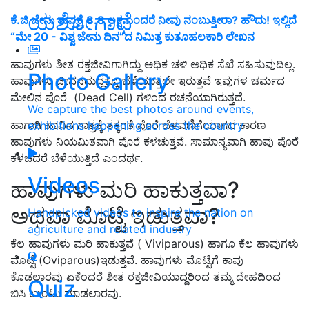
ಯಶೋಗಾಥೆ
ಕೆ.ಜಿ ಜೇನು ತುಪ್ಪಕ್ಕೆ 8.8 ಲಕ್ಷ ಎಂದರೆ ನೀವು ನಂಬುತ್ತೀರಾ? ಹೌದು! ಇಲ್ಲಿದೆ
“ಮೇ 20 - ವಿಶ್ವ ಜೇನು ದಿನ”ದ ನಿಮಿತ್ತ ಕುತೂಹಲಕಾರಿ ಲೇಖನ
ಹಾವುಗಳು ಶೀತ ರಕ್ತಜೀವಿಗಾಗಿದ್ದು ಅಧಿಕ ಚಳಿ ಅಧಿಕ ಸೆಖೆ ಸಹಿಸುವುದಿಲ್ಲ.
Photo Gallery
ಹಾವುಗಳು ಜೀವನದುದ್ದಕ್ಕೂ ಬೆಳೆಯುತ್ತಲೇ ಇರುತ್ತವೆ ಇವುಗಳ ಚರ್ಮದ
ಮೇಲಿನ ಪೊರೆ (Dead Cell) ಗಳಿಂದ ರಚನೆಯಾಗಿರುತ್ತದೆ.
We capture the best photos around events,
ಹಾಗಾಗಿ ಹಾವಿನ ಗಾತ್ರಕ್ಕೆ ತಕ್ಕಂತೆ ಪೊರೆ ಬೆಳವಣಿಗೆಯಾಗದ ಕಾರಣ
exhibitions happening across the country
ಹಾವುಗಳು ನಿಯಮಿತವಾಗಿ ಪೊರೆ ಕಳಚುತ್ತವೆ. ಸಾಮಾನ್ಯವಾಗಿ ಹಾವು ಪೊರೆ
ಕಳಚಿದರೆ ಬೆಳೆಯುತ್ತಿದೆ ಎಂದರ್ಥ.
Videos
ಹಾವುಗಳು ಮರಿ ಹಾಕುತ್ತವಾ?
ಅಥವಾ ಮೊಟ್ಟೆ ಇಡುತ್ತವಾ?
Handpicked videos to inspire the nation on
agriculture and related industry
ಕೆಲ ಹಾವುಗಳು ಮರಿ ಹಾಕುತ್ತವೆ ( Viviparous) ಹಾಗೂ ಕೆಲ ಹಾವುಗಳು
ಮೊಟ್ಟೆ (Oviparous)ಇಡುತ್ತವೆ. ಹಾವುಗಳು ಮೊಟ್ಟೆಗೆ ಕಾವು
ಕೊಡಲಾರವು ಏಕೆಂದರೆ ಶೀತ ರಕ್ತಜೀವಿಯಾದ್ದರಿಂದ ತಮ್ಮ ದೇಹದಿಂದ
Quiz
ಬಿಸಿ ಉಂಟು ಮಾಡಲಾರವು.