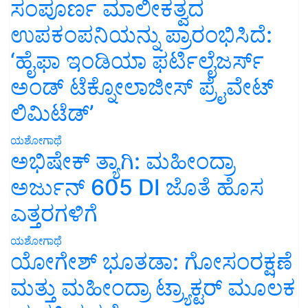
ಸಂಪೂರ್ಣ ಮಾಲೀಕತ್ವದ
ಉಪಕಂಪನಿಯನ್ನು ಪ್ರಾರಂಭಿಸಿದೆ:
‘ಹೈಫಾ ಇಂಡಿಯಾ ಫರ್ಟಿಲೈಜರ್ಸ್
ಅಂಡ್ ಟೆಕ್ನೋಲಾಜೀಸ್ ಪ್ರೈವೇಟ್
ಲಿಮಿಟೆಡ್’
ಯಶೋಗಾಥೆ
ಅಭಿಷೇಕ್ ತ್ಯಾಗಿ: ಮಹೀಂದ್ರಾ
ಅರ್ಜುನ್ 605 DI ಜೊತೆ ಹೊಸ
ಎತ್ತರಗಳಿಗೆ
ಯಶೋಗಾಥೆ
ಯೋಗೇಶ್ ಭೂತಡಾ: ಗೋಸಂರಕ್ಷಣೆ
ಮತ್ತು ಮಹೀಂದ್ರಾ ಟ್ರ್ಯಾಕ್ಟರ್ ಮೂಲಕ