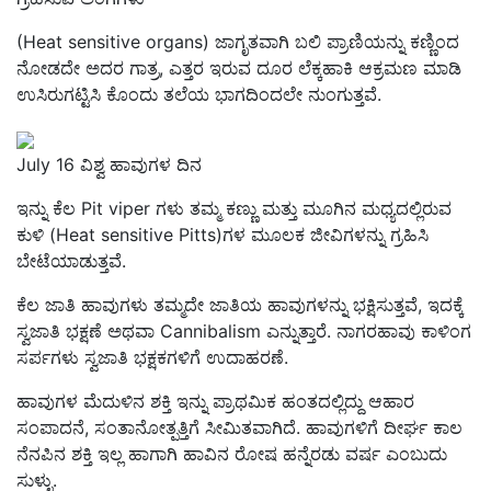
(Heat sensitive organs) ಜಾಗೃತವಾಗಿ ಬಲಿ ಪ್ರಾಣಿಯನ್ನು ಕಣ್ಣಿಂದ
ನೋಡದೇ ಅದರ ಗಾತ್ರ, ಎತ್ತರ ಇರುವ ದೂರ ಲೆಕ್ಕಹಾಕಿ ಆಕ್ರಮಣ ಮಾಡಿ
ಉಸಿರುಗಟ್ಟಿಸಿ ಕೊಂದು ತಲೆಯ ಭಾಗದಿಂದಲೇ ನುಂಗುತ್ತವೆ.
July 16 ವಿಶ್ವ ಹಾವುಗಳ ದಿನ
ಇನ್ನು ಕೆಲ Pit viper ಗಳು ತಮ್ಮ ಕಣ್ಣು ಮತ್ತು ಮೂಗಿನ ಮಧ್ಯದಲ್ಲಿರುವ
ಕುಳಿ (Heat sensitive Pitts)ಗಳ ಮೂಲಕ ಜೀವಿಗಳನ್ನು ಗ್ರಹಿಸಿ
ಬೇಟೆಯಾಡುತ್ತವೆ.
ಕೆಲ ಜಾತಿ ಹಾವುಗಳು ತಮ್ಮದೇ ಜಾತಿಯ ಹಾವುಗಳನ್ನು ಭಕ್ಷಿಸುತ್ತವೆ, ಇದಕ್ಕೆ
ಸ್ವಜಾತಿ ಭಕ್ಷಣೆ ಅಥವಾ Cannibalism ಎನ್ನುತ್ತಾರೆ. ನಾಗರಹಾವು ಕಾಳಿಂಗ
ಸರ್ಪಗಳು ಸ್ವಜಾತಿ ಭಕ್ಷಕಗಳಿಗೆ ಉದಾಹರಣೆ.
ಹಾವುಗಳ ಮೆದುಳಿನ ಶಕ್ತಿ ಇನ್ನು ಪ್ರಾಥಮಿಕ ಹಂತದಲ್ಲಿದ್ದು ಆಹಾರ
ಸಂಪಾದನೆ, ಸಂತಾನೋತ್ಪತ್ತಿಗೆ ಸೀಮಿತವಾಗಿದೆ. ಹಾವುಗಳಿಗೆ ದೀರ್ಘ ಕಾಲ
ನೆನಪಿನ ಶಕ್ತಿ ಇಲ್ಲ ಹಾಗಾಗಿ ಹಾವಿನ ರೋಷ ಹನ್ನೆರಡು ವರ್ಷ ಎಂಬುದು
ಸುಳ್ಳು.