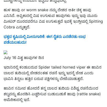
ಮೊಟ್ಟೆಗಳನ್ನು ಉಪವಾಸ ಇದ್ದರೂ ತಿನ್ನುವುದಿಲ್ಲ.
ಹುಳ ಹಾವು or worm snake ನಮ್ಮ ದೇಶದ ಅತೀ ಚಿಕ್ಕ ಹಾವು
ಎನಿಸಿದೆ. ಆಫ್ರಿಕಾದಲ್ಲಿ ವಿಷ ಉಗುಳುವ ಹಾವುಗಳು ಇದ್ದು ಇವು ಮೂರು
ಮೀಟರ್ ದೂರದವರೆಗೂ ವಿಷ ಉಗುಳುತ್ತವೆ ಇವಕ್ಕೆ ಇಂಗ್ಲೀಷಲ್ಲಿ Spitting
Cobra ಎನ್ನುತ್ತಾರೆ.
ಭತ್ತದ ಕೃಷಿಯಲ್ಲಿ ಮೀನುಗಾರಿಕೆ: ಈಗ ರೈತರು ಎರಡೆರಡು ಲಾಭ
ಪಡೆಯಬಹುದು!
July 16 ವಿಶ್ವ ಹಾವುಗಳ ದಿನ
ಇರಾನಿನಲ್ಲಿ ಕಂಡುಬರುವ Spider tailed horned viper ಈ ಹಾವಿನ
ಬಾಲದ ತುದಿಯಲ್ಲಿ ಜೇಡದಂತಹ ರಚನೆ ಇದ್ದು ಇದನ್ನೆ ಜೇಡ ಎಂದು
ಭಾವಿಸಿ ತಿನ್ನಲು ಹತ್ತಿರ ಬರುವ ಪಕ್ಷಿಗಳನ್ನು ಬೇಟೆಯಾಡುತ್ತದೆ.
ಹಾವಿನ ಸಮೀಪ ಹೋದರೆ ತನ್ನ ಬಾಲದ ತುದಿಯ ವಿಶಿಷ್ಟ ರಚನೆಯಿಂದ
ಶಬ್ದವನ್ನು ಹೊರಡಿಸಿ ಎಚ್ಚರಿಸುವ ಬುಡುಬುಡುಕೆ ಹಾವು (rattle snake)
ಅಮೆರಿಕಾದಲ್ಲಿ ಇದೆ.