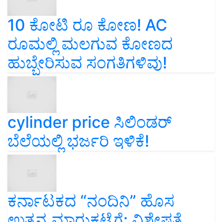
10 ಕೋಟಿ ರೂ ಕೋಣ! AC
ರೂಮಲ್ಲಿ ಮಲಗುವ ಕೋಣದ
ಹುಬ್ಬೇರಿಸುವ ಸಂಗತಿಗಳಿವು!
cylinder price ಸಿಲಿಂಡರ್‌
ಬೆಲೆಯಲ್ಲಿ ಭರ್ಜರಿ ಇಳಿಕೆ!
ಕರ್ನಾಟಕದ “ನಂದಿನಿ” ಹೊಸ
ಉತ್ಪನ್ನ ಮಾರುಕಟ್ಟೆಗೆ: ವಿಶೇಷತೆ