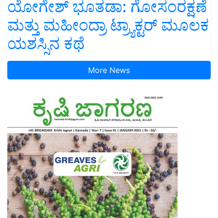
ಯೋಗೇಶ್ ಭೂತಡಾ: ಗೋಸಂರಕ್ಷಣೆ
ಮತ್ತು ಮಹೀಂದ್ರಾ ಟ್ರ್ಯಾಕ್ಟರ್ ಮೂಲಕ
ಯಶಸ್ಸಿನ ಕಥೆ
More News