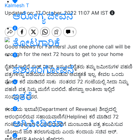
Kalmesh T
ಆರೋಗ್ಯ ಜೀವನ
Updated on: 17 October, 2022 11:07 AM IST
ತೋಟಗಾರಿಕೆ
Good Neews for Farmers! Just one phone call will be
enough for the next 72 hours to get to your home
ಪಶುಸಂಗೋಪನೆ
ರೈತರಿಗೆ ಇಲ್ಲಿದೆ ಗುಡ್‌ ನೀವ್ಸ್‌. ಇನ್ಮುಂದೆ ರೈತರು ತಮ್ಮ ಜಮೀನುಗಳ ಪಹಣಿ
ಪತ್ರಗಳನ್ನು ಪಡೆಯಲು ಪರದಾಡುವ ಅವಶ್ಯಕತೆ ಇಲ್ಲ. ಕೇವಲ ಒಂದು
ಫೋನ್‌ ಕರೆ ಮಾಡಿದರೆ ಸಾಕು ನಂತರದ 72 ಗಂಟೆಯಲ್ಲಿ ಸೀದಾ ನಿಮ್ಮ
ಪಹಣಿ ಪತ್ರ ನಿಮ್ಮ ಮನೆಗೆ ಬರಲಿದೆ. ಹೇಗಪ್ಪಾ ಅಂತೀರಾ ಇಲ್ಲಿದೆ
ಇತರೆ
ಸಂಪೂರ್ಣ ವಿವರ.
ಕಂದಾಯ ಇಲಾಖೆ(Department of Revenue) ಶೀಘ್ರದಲ್ಲಿ
ಆರಂಭಿಸಲಿರುವ ಸಹಾಯವಾಣಿಗೆ(Helpline) ಕರೆ ಮಾಡಿದ 72
ಅಗ್ರಿಪೀಡಿಯಾ
ಗಂಟೆಯೊಳಗಾಗಿ ಪಿಂಚಣಿದಾರರಿಗೆ ಮಂಜೂರಾತಿ ಪತ್ರ ತಲುಪಿಸುವ
ಯೋಜನೆ ಜಾರಿ ತರಲಾಗುವುದು ಎಂದು ಕಂದಾಯ ಸಚಿವ ಆರ್‌.
ಅಶೋಕ್‌(R Ashok) ಹೇಳಿದರು.