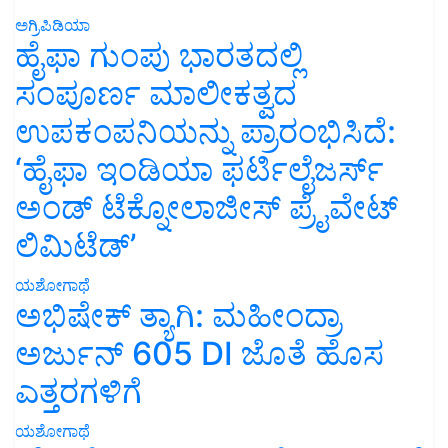
ಅಗ್ರಿಪಿಡಿಯಾ
ಹೈಫಾ ಗುಂಪು ಭಾರತದಲ್ಲಿ
ಸಂಪೂರ್ಣ ಮಾಲೀಕತ್ವದ
ಉಪಕಂಪನಿಯನ್ನು ಪ್ರಾರಂಭಿಸಿದೆ:
‘ಹೈಫಾ ಇಂಡಿಯಾ ಫರ್ಟಿಲೈಜರ್ಸ್
ಅಂಡ್ ಟೆಕ್ನೋಲಾಜೀಸ್ ಪ್ರೈವೇಟ್
ಲಿಮಿಟೆಡ್’
ಯಶೋಗಾಥೆ
ಅಭಿಷೇಕ್ ತ್ಯಾಗಿ: ಮಹೀಂದ್ರಾ
ಅರ್ಜುನ್ 605 DI ಜೊತೆ ಹೊಸ
ಎತ್ತರಗಳಿಗೆ
ಯಶೋಗಾಥೆ