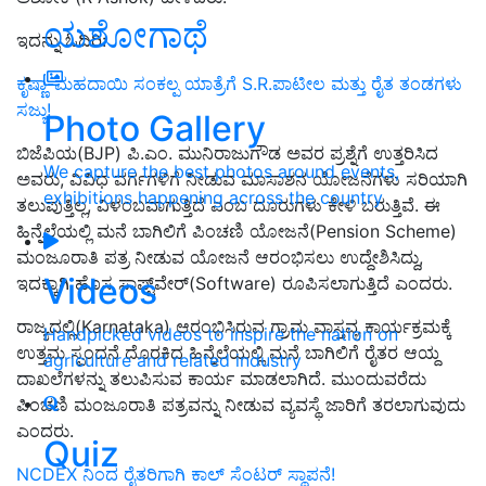
ಯಶೋಗಾಥೆ
ಇದನ್ನು ಓದಿರಿ:
ಕೃಷ್ಣಾ-ಮಹದಾಯಿ ಸಂಕಲ್ಪ ಯಾತ್ರೆಗೆ S.R.ಪಾಟೀಲ ಮತ್ತು ರೈತ ತಂಡಗಳು
ಸಜ್ಜು!
Photo Gallery
ಬಿಜೆಪಿಯ(BJP) ಪಿ.ಎಂ. ಮುನಿರಾಜುಗೌಡ ಅವರ ಪ್ರಶ್ನೆಗೆ ಉತ್ತರಿಸಿದ
We capture the best photos around events,
ಅವರು, ವಿವಿಧ ವರ್ಗಗಳಿಗೆ ನೀಡುವ ಮಾಸಾಶನ ಯೋಜನೆಗಳು ಸರಿಯಾಗಿ
exhibitions happening across the country
ತಲುಪುತ್ತಿಲ್ಲ, ವಿಳಂಬವಾಗುತ್ತಿದೆ ಎಂಬ ದೂರುಗಳು ಕೇಳಿ ಬರುತ್ತಿವೆ. ಈ
ಹಿನ್ನೆಲೆಯಲ್ಲಿ ಮನೆ ಬಾಗಿಲಿಗೆ ಪಿಂಚಣಿ ಯೋಜನೆ(Pension Scheme)
ಮಂಜೂರಾತಿ ಪತ್ರ ನೀಡುವ ಯೋಜನೆ ಆರಂಭಿಸಲು ಉದ್ದೇಶಿಸಿದ್ದು,
Videos
ಇದಕ್ಕಾಗಿ ಹೊಸ ಸಾಫ್ಟ್‌ವೇರ್‌(Software) ರೂಪಿಸಲಾಗುತ್ತಿದೆ ಎಂದರು.
ರಾಜ್ಯದಲ್ಲಿ(Karnataka) ಆರಂಭಿಸಿರುವ ಗ್ರಾಮ ವಾಸ್ತವ್ಯ ಕಾರ್ಯಕ್ರಮಕ್ಕೆ
Handpicked videos to inspire the nation on
ಉತ್ತಮ ಸ್ಪಂದನೆ ದೊರಕಿದ ಹಿನ್ನೆಲೆಯಲ್ಲಿ ಮನೆ ಬಾಗಿಲಿಗೆ ರೈತರ ಆಯ್ದ
agriculture and related industry
ದಾಖಲೆಗಳನ್ನು ತಲುಪಿಸುವ ಕಾರ್ಯ ಮಾಡಲಾಗಿದೆ. ಮುಂದುವರೆದು
ಪಿಂಚಣಿ ಮಂಜೂರಾತಿ ಪತ್ರವನ್ನು ನೀಡುವ ವ್ಯವಸ್ಥೆ ಜಾರಿಗೆ ತರಲಾಗುವುದು
ಎಂದರು.
Quiz
NCDEX ನಿಂದ ರೈತರಿಗಾಗಿ ಕಾಲ್ ಸೆಂಟರ್ ಸ್ಥಾಪನೆ!