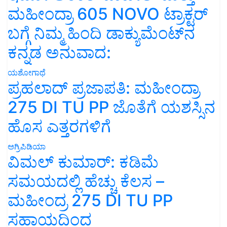
ಮಹೀಂದ್ರಾ 605 NOVO ಟ್ರಾಕ್ಟರ್
ಬಗ್ಗೆ ನಿಮ್ಮ ಹಿಂದಿ ಡಾಕ್ಯುಮೆಂಟ್‌ನ
ಕನ್ನಡ ಅನುವಾದ:
ಯಶೋಗಾಥೆ
ಪ್ರಹಲಾದ್ ಪ್ರಜಾಪತಿ: ಮಹೀಂದ್ರಾ
275 DI TU PP ಜೊತೆಗೆ ಯಶಸ್ಸಿನ
ಹೊಸ ಎತ್ತರಗಳಿಗೆ
ಅಗ್ರಿಪಿಡಿಯಾ
ವಿಮಲ್ ಕುಮಾರ್: ಕಡಿಮೆ
ಸಮಯದಲ್ಲಿ ಹೆಚ್ಚು ಕೆಲಸ –
ಮಹೀಂದ್ರ 275 DI TU PP
ಸಹಾಯದಿಂದ