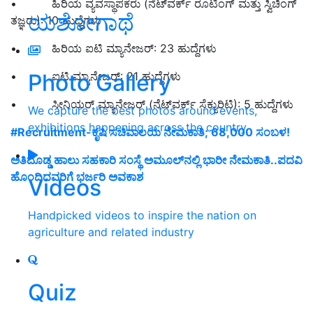
• ಹಿರಿಯ ವ್ಯವಸ್ಥಾಪಕರು (ನೆಟ್‌ವರ್ಕ್ ರೂಟಿಂಗ್ ಮತ್ತು ಸ್ವಿಚಿಂಗ್
ಯಶೋಗಾಥೆ
ತಜ್ಞರು): 10 ಹುದ್ದೆಗಳು
• ಹಿರಿಯ ಐಟಿ ಮ್ಯಾನೇಜರ್: 23 ಹುದ್ದೆಗಳು
Photo Gallery
• ಐಟಿ ಮ್ಯಾನೇಜರ್: 21 ಹುದ್ದೆಗಳು
• ಸೀನಿಯರ್ ಮ್ಯಾನೇಜರ್ (ನೆಟ್‌ವರ್ಕ್ ಸೆಕ್ಯುರಿಟಿ): 5 ಹುದ್ದೆಗಳು
We capture the best photos around events,
exhibitions happening across the country
#Recruitment-ಕೃಷಿ ಸಚಿವಾಲಯ ನೇಮಕಾತಿ; 68,000 ಸಂಬಳ!
ಅತಿದೊಡ್ಡ ಹಾಲು ಸಹಕಾರಿ ಸಂಸ್ಥೆ ಅಮೂಲ್‌ನಲ್ಲಿ ಭಾರೀ ನೇಮಕಾತಿ..ಪದವಿ
ಹೊಂದಿದವರಿಗೆ ಭರ್ಜರಿ ಅವಕಾಶ
Videos
Handpicked videos to inspire the nation on
agriculture and related industry
Quiz