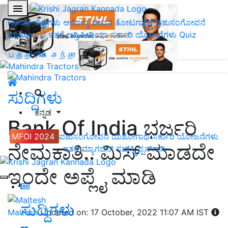
Home
ಸುದ್ದಿಗಳು
ಆರೋಗ್ಯ ಜೀವನ
ತೋಟಗಾರಿಕೆ
ಪಶುಸಂಗೋಪನೆ
ಯಶೋಗಾಥೆ
ಇತರೆ
ಅಗ್ರಿಪೀಡಿಯಾ
ಸರ್ಕಾರಿ ಯೋಜನೆಗಳು
Quiz
பத்திரிகை சந்தா
ಸುದ್ದಿಗಳು
ಕನ್ನಡ
Bank Of India ಭರ್ಜರಿ
MFOI 2024
ಪಶುಸಂಗೋಪನೆ
ಯಶೋಗಾಥೆ
ಸರ್ಕಾರಿ ಯೋಜನೆಗಳು
ನೇಮಕಾತಿ.. ಮಿಸ್‌ ಮಾಡದೇ
ಇತರೆ
ಮ್ಯಾಗಜಿನ್‌ ಸಬ್‌ಸ್ಕ್ರಿಪ್ಷನ್‌ಗಾಗಿ
ಇಂದೇ ಅಪ್ಲೈ ಮಾಡಿ
ಸುದ್ದಿಗಳು
Maltesh
Updated on: 17 October, 2022 11:07 AM IST