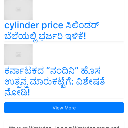
cylinder price ಸಿಲಿಂಡರ್‌
ಬೆಲೆಯಲ್ಲಿ ಭರ್ಜರಿ ಇಳಿಕೆ!
ಕರ್ನಾಟಕದ “ನಂದಿನಿ” ಹೊಸ
ಉತ್ಪನ್ನ ಮಾರುಕಟ್ಟೆಗೆ: ವಿಶೇಷತೆ
ನೋಡಿ!
View More
We're on WhatsApp! Join our WhatsApp group and