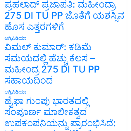
ಪ್ರಹಲಾದ್ ಪ್ರಜಾಪತಿ: ಮಹೀಂದ್ರಾ
275 DI TU PP ಜೊತೆಗೆ ಯಶಸ್ಸಿನ
ಹೊಸ ಎತ್ತರಗಳಿಗೆ
ಅಗ್ರಿಪಿಡಿಯಾ
ವಿಮಲ್ ಕುಮಾರ್: ಕಡಿಮೆ
ಸಮಯದಲ್ಲಿ ಹೆಚ್ಚು ಕೆಲಸ –
ಮಹೀಂದ್ರ 275 DI TU PP
ಸಹಾಯದಿಂದ
ಅಗ್ರಿಪಿಡಿಯಾ
ಹೈಫಾ ಗುಂಪು ಭಾರತದಲ್ಲಿ
ಸಂಪೂರ್ಣ ಮಾಲೀಕತ್ವದ
ಉಪಕಂಪನಿಯನ್ನು ಪ್ರಾರಂಭಿಸಿದೆ: