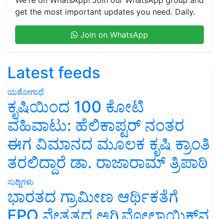
get the most important updates you need. Daily.
Join on WhatsApp
Latest feeds
ಯಶೋಗಾಥೆ
ಕೃಷಿಯಿಂದ 100 ಕೋಟಿ
ವಹಿವಾಟು: ಹೆಲಿಕಾಪ್ಟರ್ ನಂತರ
ಈಗ ವಿಮಾನದ ಮೂಲಕ ಕೃಷಿ ಕ್ರಾಂತಿ
ತರಲಿದ್ದಾರೆ ಡಾ. ರಾಜಾರಾಮ್ ತ್ರಿಪಾಠಿ
ಸುದ್ದಿಗಳು
ಭಾರತದ ಗ್ರಾಮೀಣ ಆರ್ಥಿಕತೆಗೆ
FPO ನೇತೃತ್ವದ ಅಗ್ರಿವೋಲ್ಟಾಯಿಕ್ಸ್‌ನ