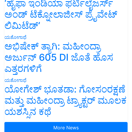
‘ಹೈಫಾ ಇಂಡಿಯಾ ಫರ್ಟಿಲೈಜರ್ಸ್
ಅಂಡ್ ಟೆಕ್ನೋಲಾಜೀಸ್ ಪ್ರೈವೇಟ್
ಲಿಮಿಟೆಡ್’
ಯಶೋಗಾಥೆ
ಅಭಿಷೇಕ್ ತ್ಯಾಗಿ: ಮಹೀಂದ್ರಾ
ಅರ್ಜುನ್ 605 DI ಜೊತೆ ಹೊಸ
ಎತ್ತರಗಳಿಗೆ
ಯಶೋಗಾಥೆ
ಯೋಗೇಶ್ ಭೂತಡಾ: ಗೋಸಂರಕ್ಷಣೆ
ಮತ್ತು ಮಹೀಂದ್ರಾ ಟ್ರ್ಯಾಕ್ಟರ್ ಮೂಲಕ
ಯಶಸ್ಸಿನ ಕಥೆ
More News