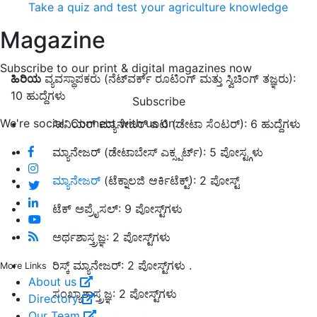
Take a quiz and test your agriculture knowledge
Magazine
Subscribe to our print & digital magazines now
ಹಿರಿಯ
ವ್ಯವಸ್ಥಾಪಕರು (ನೆಟ್‌ವರ್ಕ್ ರೂಟಿಂಗ್ ಮತ್ತು ಸ್ವಿಚಿಂಗ್ ತಜ್ಞರು):
10 ಹುದ್ದೆಗಳು
Subscribe
We're social. Connect with us on:
• ಸೀನಿಯರ್ ಮ್ಯಾನೇಜರ್ ಐಟಿ (ಡೇಟಾ ಸೆಂಟರ್): 6 ಹುದ್ದೆಗಳು
• ಮ್ಯಾನೇಜರ್ (ಡೇಟಾಬೇಸ್ ಎಕ್ಸ್ಪರ್ಟ್): 5 ಪೋಸ್ಟ್ಗಳು
•
ಮ್ಯಾನೇಜರ್
(ಟೆಕ್ನಾಲಜಿ ಆರ್ಕಿಟೆಕ್ಟ್): 2 ಪೋಸ್ಟ್
• ಟೆಕ್ ಅಪ್ರೈಸಲ್: 9 ಪೋಸ್ಟ್‌ಗಳು
• ಅರ್ಥಶಾಸ್ತ್ರಜ್ಞ: 2 ಪೋಸ್ಟ್‌ಗಳು
• ರಿಸ್ಕ್ ಮ್ಯಾನೇಜರ್: 2 ಪೋಸ್ಟ್‌ಗಳು .
More Links
About us
• ಸಂಖ್ಯಾಶಾಸ್ತ್ರಜ್ಞ: 2 ಪೋಸ್ಟ್‌ಗಳು
Directory
Our Team