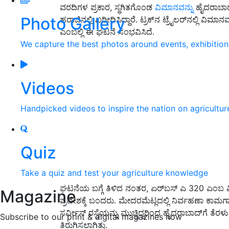
ವರದಿಗಳ ಪ್ರಕಾರ, ಸ್ಥಗಿತಗೊಂಡ
ವಿಮಾನವನ್ನು
ಹೈದರಾಬಾದ
Photo Gallery
ಹರಾಜಿನಲ್ಲಿ ಖರೀದಿಸಿದ್ದಾರೆ. ಟ್ರಕ್‌ನ ಟ್ರೈಲರ್‌ನಲ್ಲಿ ವ
ಎಂಬಲ್ಲಿ ಈ ಘಟನೆ ಸಂಭವಿಸಿದೆ.
We capture the best photos around events, exhibitio
Videos
Handpicked videos to inspire the nation on agricultur
Quiz
Take a quiz and test your agriculture knowledge
ಘಟನೆಯ ಬಗ್ಗೆ ತಿಳಿದ ನಂತರ, ಏರ್‌ಬಸ್ ಎ 320 ಎಂಬ ವಿ
Magazine
ಪ್ರದೇಶಕ್ಕೆ ಬಂದರು. ಮೇದರಮೆಟ್ಲದಲ್ಲಿ ನಿರ್ವಹಣಾ ಕಾಮ
ಸರ್ವೀಸ್ ರಸ್ತೆಯನ್ನು ಮುಚ್ಚಿದ್ದರಿಂದ ಹೈದರಾಬಾದ್‌ಗೆ
Subscribe to our print & digital magazines now
ತಿರುಗಿಸಲಾಗಿತ್ತು.