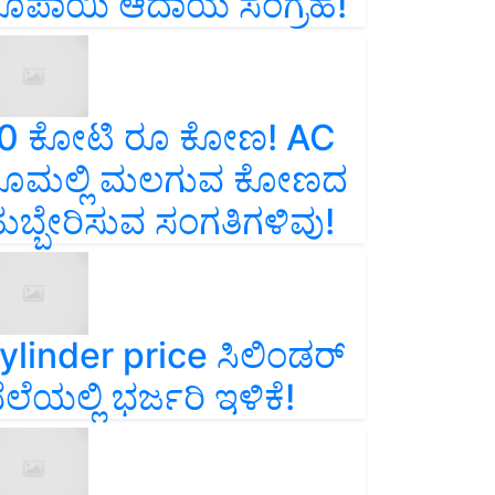
ೂಪಾಯಿ ಆದಾಯ ಸಂಗ್ರಹ!
0 ಕೋಟಿ ರೂ ಕೋಣ! AC
ೂಮಲ್ಲಿ ಮಲಗುವ ಕೋಣದ
ುಬ್ಬೇರಿಸುವ ಸಂಗತಿಗಳಿವು!
ylinder price ಸಿಲಿಂಡರ್‌
ೆಲೆಯಲ್ಲಿ ಭರ್ಜರಿ ಇಳಿಕೆ!