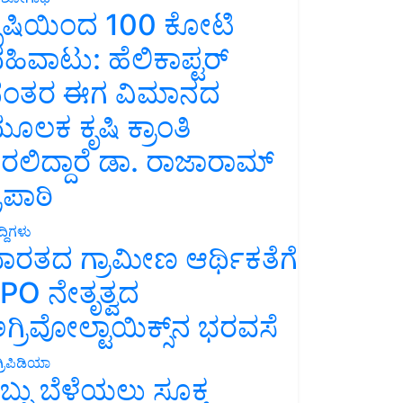
ೃಷಿಯಿಂದ 100 ಕೋಟಿ
ಹಿವಾಟು: ಹೆಲಿಕಾಪ್ಟರ್
ಂತರ ಈಗ ವಿಮಾನದ
ೂಲಕ ಕೃಷಿ ಕ್ರಾಂತಿ
ರಲಿದ್ದಾರೆ ಡಾ. ರಾಜಾರಾಮ್
್ರಿಪಾಠಿ
್ದಿಗಳು
ಾರತದ ಗ್ರಾಮೀಣ ಆರ್ಥಿಕತೆಗೆ
PO ನೇತೃತ್ವದ
ಗ್ರಿವೋಲ್ಟಾಯಿಕ್ಸ್‌ನ ಭರವಸೆ
್ರಿಪಿಡಿಯಾ
ಬ್ಬು ಬೆಳೆಯಲು ಸೂಕ್ತ