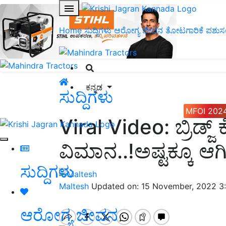
Home
ಸುದ್ದಿಗಳು
ಆರೋಗ್ಯ ಜೀವನ
ತೋಟಗಾರಿಕೆ
ಪಶುಸ
ಕನ್ನಡ
ಸುದ್ದಿಗಳು
MFOI 202
Viral Video: ಬ್ರಿಡ್ಜ್
ವಿಮಾನ..!ಅಷ್ಟಕ್ಕೂ ಆಗಿ
ಸುದ್ದಿಗಳು
Maltesh
Updated on: 15 November, 2022 3
ಆರೋಗ್ಯ ಜೀವನ