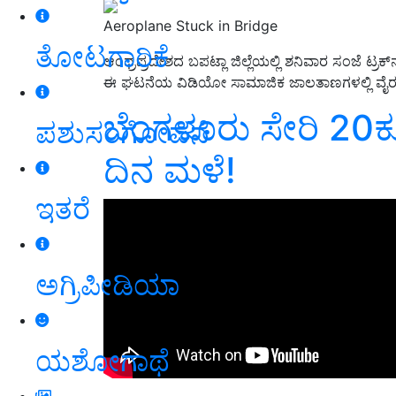
Aeroplane Stuck in Bridge
ತೋಟಗಾರಿಕೆ
ಆಂಧ್ರಪ್ರದೇಶದ ಬಪಟ್ಲಾ ಜಿಲ್ಲೆಯಲ್ಲಿ ಶನಿವಾರ ಸಂಜೆ ಟ್ರಕ್‌ನಲ್
ಈ ಘಟನೆಯ ವಿಡಿಯೋ ಸಾಮಾಜಿಕ ಜಾಲತಾಣಗಳಲ್ಲಿ ವೈರಲ
ಬೆಂಗಳೂರು ಸೇರಿ 20ಕ್ಕೂ 
ಪಶುಸಂಗೋಪನೆ
ದಿನ ಮಳೆ!
ಇತರೆ
ಅಗ್ರಿಪೀಡಿಯಾ
ಯಶೋಗಾಥೆ