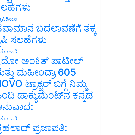
ಲಹೆಗಳು
್ರಿಪಿಡಿಯಾ
ವಾಮಾನ ಬದಲಾವಣೆಗೆ ತಕ್ಕ
ೃಷಿ ಸಲಹೆಗಳು
ಶೋಗಾಥೆ
ದೋ ಅಂಕಿತ್ ಪಾಟೀಲ್
ತ್ತು ಮಹೀಂದ್ರಾ 605
OVO ಟ್ರಾಕ್ಟರ್ ಬಗ್ಗೆ ನಿಮ್ಮ
ಿಂದಿ ಡಾಕ್ಯುಮೆಂಟ್‌ನ ಕನ್ನಡ
ನುವಾದ:
ಶೋಗಾಥೆ
್ರಹಲಾದ್ ಪ್ರಜಾಪತಿ: