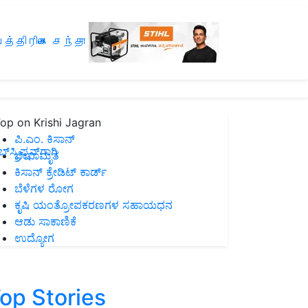
த்திரிகை சந்தா
op on Krishi Jagran
ಪಿ.ಎಂ. ಕಿಸಾನ್
ಸ್ಕ್ರಿಪ್ಷನ್‌ಗಾಗಿ
ಜೀವಾಮೃತ
ಕಿಸಾನ್ ಕ್ರೇಡಿಟ್ ಕಾರ್ಡ್
ಬೆಳೆಗಳ ರೋಗ
ಕೃಷಿ ಯಂತ್ರೋಪಕರಣಗಳ ಸಹಾಯಧನ
ಆಡು ಸಾಕಾಣಿಕೆ
ಉದ್ಯೋಗ
op Stories