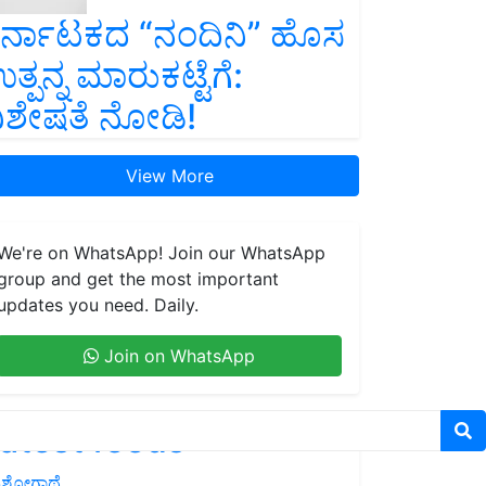
ರ್ನಾಟಕದ “ನಂದಿನಿ” ಹೊಸ
ತ್ಪನ್ನ ಮಾರುಕಟ್ಟೆಗೆ:
ಿಶೇಷತೆ ನೋಡಿ!
View More
We're on WhatsApp! Join our WhatsApp
group and get the most important
updates you need. Daily.
Join on WhatsApp
atest feeds
ಶೋಗಾಥೆ