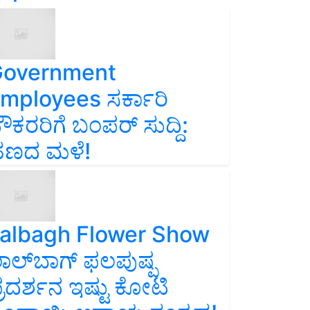
overnment
mployees ಸರ್ಕಾರಿ
ೌಕರರಿಗೆ ಬಂಪರ್‌ ಸುದ್ದಿ:
ಣದ ಮಳೆ!
albagh Flower Show
ಾಲ್‌ಬಾಗ್ ಫಲಪುಷ್ಪ
್ರದರ್ಶನ ಇಷ್ಟು ಕೋಟಿ