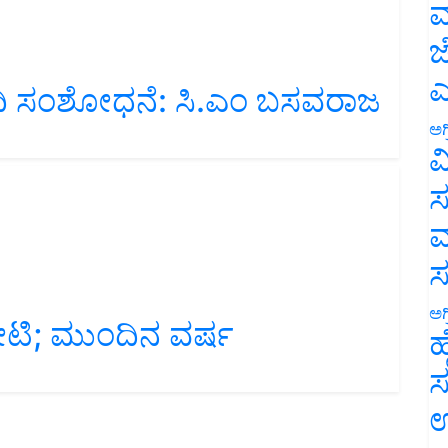
ಮ
ಜ
ಷಧಿ ಸಂಶೋಧನೆ: ಸಿ.ಎಂ ಬಸವರಾಜ
ಎ
ಅಗ
ವ
ಸ
ಮ
ೋಟಿ; ಮುಂದಿನ ವರ್ಷ
ಅಗ
ಹ
ಸ
ಉ