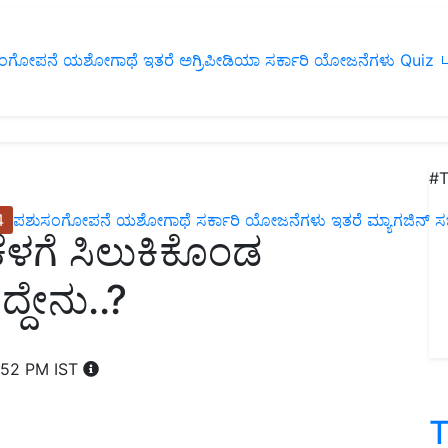
ಂಗೋಪನೆ
ಯಶೋಗಾಥೆ
ಇತರೆ
ಅಗ್ರಿಪೀಡಿಯಾ
ಸರ್ಕಾರಿ ಯೋಜನೆಗಳು
Quiz
ப
#T
4
ಪಶುಸಂಗೋಪನೆ
ಯಶೋಗಾಥೆ
ಸರ್ಕಾರಿ ಯೋಜನೆಗಳು
ಇತರೆ
ಮ್ಯಾಗಜಿನ್‌ ಸಬ್‌
‌ ಕೆಳಗೆ ಸಿಲುಕಿಕೊಂಡ
ದ್ದೇನು..?
:52 PM IST
T