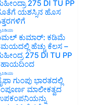
ಹೀಂದ್ರಾ 275 DI TU PP
ೊತೆಗೆ ಯಶಸ್ಸಿನ ಹೊಸ
ತ್ತರಗಳಿಗೆ
್ರಿಪಿಡಿಯಾ
ಿಮಲ್ ಕುಮಾರ್: ಕಡಿಮೆ
ಮಯದಲ್ಲಿ ಹೆಚ್ಚು ಕೆಲಸ –
ಹೀಂದ್ರ 275 DI TU PP
ಸಹಾಯದಿಂದ
್ರಿಪಿಡಿಯಾ
ೈಫಾ ಗುಂಪು ಭಾರತದಲ್ಲಿ
ಂಪೂರ್ಣ ಮಾಲೀಕತ್ವದ
ಪಕಂಪನಿಯನ್ನು