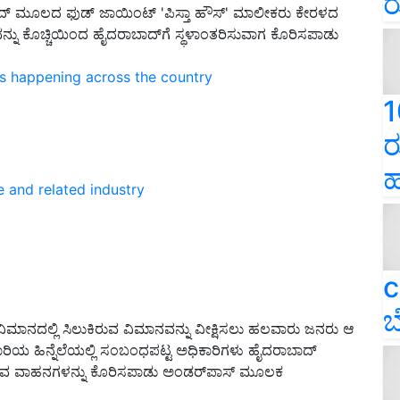
ರ
್ ಮೂಲದ ಫುಡ್ ಜಾಯಿಂಟ್ 'ಪಿಸ್ತಾ ಹೌಸ್' ಮಾಲೀಕರು ಕೇರಳದ
ಿಮಾನವನ್ನು ಕೊಚ್ಚಿಯಿಂದ ಹೈದರಾಬಾದ್‌ಗೆ ಸ್ಥಳಾಂತರಿಸುವಾಗ ಕೊರಿಸಪಾಡು
ns happening across the country
1
ರ
ಹ
e and related industry
c
ಬ
ಮಾನದಲ್ಲಿ ಸಿಲುಕಿರುವ ವಿಮಾನವನ್ನು ವೀಕ್ಷಿಸಲು ಹಲವಾರು ಜನರು ಆ
ಗಾರಿಯ ಹಿನ್ನೆಲೆಯಲ್ಲಿ ಸಂಬಂಧಪಟ್ಟ ಅಧಿಕಾರಿಗಳು ಹೈದರಾಬಾದ್
 ತೆರಳುವ ವಾಹನಗಳನ್ನು ಕೊರಿಸಪಾಡು ಅಂಡರ್‌ಪಾಸ್ ಮೂಲಕ