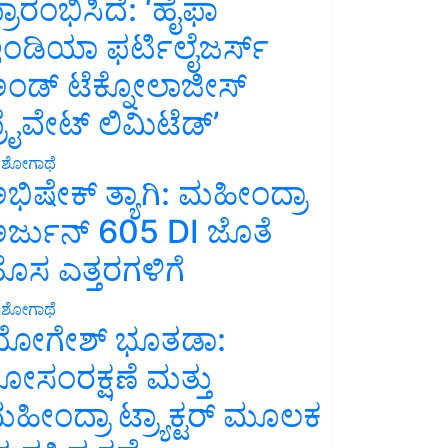
್ರಾರಂಭಿಸಿದೆ: ‘ಹೈಫಾ
ಂಡಿಯಾ ಫರ್ಟಿಲೈಜರ್ಸ್
ಂಡ್ ಟೆಕ್ನೋಲಾಜೀಸ್
್ರೈವೇಟ್ ಲಿಮಿಟೆಡ್’
ಶೋಗಾಥೆ
ಭಿಷೇಕ್ ತ್ಯಾಗಿ: ಮಹೀಂದ್ರಾ
ರ್ಜುನ್ 605 DI ಜೊತೆ
ೊಸ ಎತ್ತರಗಳಿಗೆ
ಶೋಗಾಥೆ
ೋಗೇಶ್ ಭೂತಡಾ:
ೋಸಂರಕ್ಷಣೆ ಮತ್ತು
ಹೀಂದ್ರಾ ಟ್ರ್ಯಾಕ್ಟರ್ ಮೂಲಕ