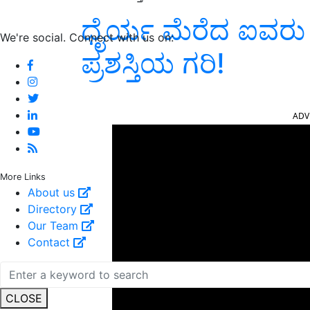
ಧೈರ್ಯ ಮೆರೆದ ಐವರು 
We're social. Connect with us on:
ಪ್ರಶಸ್ತಿಯ ಗರಿ!
ADV
More Links
About us
Directory
Our Team
Contact
CLOSE