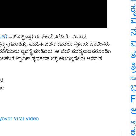
ಕ
ವ
ನ
್‌ಗೆ
ಸಾಗಿಸುತ್ತಿದ್ದಾಗ ಈ ಘಟನೆ ನಡೆದಿದೆ. ವಿಮಾನ
್ತವ್ಯಸ್ತಗೊಂಡಿತ್ತು. ಮಾಹಿತಿ ಪಡೆದ ಕೂಡಲೇ ಸ್ಥಳೀಯ ಪೊಲೀಸರು
ಮ
ೊರತೆಗೆಯಲು ವ್ಯವಸ್ಥೆ ಮಾಡಿದರು. ಈ ವೇಳೆ ಮಾಧ್ಯಮದವರೊಂದಿಗೆ
ಾಲಕನಿಗೆ ಟ್ರಾಫಿಕ್ ಡೈವರ್ಶನ್ ಬಗ್ಗೆ ಅರಿವಿಲ್ಲದೇ ಈ ಅವಘಡ
ತ
ತ
PM
ಸುದ
ge
ಭ
F
ಅ
yover
Viral Video
ಅಗ
ಕ