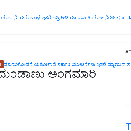
ಂಗೋಪನೆ
ಯಶೋಗಾಥೆ
ಇತರೆ
ಅಗ್ರಿಪೀಡಿಯಾ
ಸರ್ಕಾರಿ ಯೋಜನೆಗಳು
Quiz
ப
#T
4
ಪಶುಸಂಗೋಪನೆ
ಯಶೋಗಾಥೆ
ಸರ್ಕಾರಿ ಯೋಜನೆಗಳು
ಇತರೆ
ಮ್ಯಾಗಜಿನ್‌ ಸಬ್‌
ದುಂಡಾಣು ಅಂಗಮಾರಿ
T