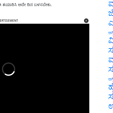
ಮ
ಿ ತಯಾರಿಸಿ ಅದೇ ದಿನ ಬಳಸಬೇಕು.
ಜ
ERTISEMENT
ಎ
ಅಗ
ವ
ಸ
ಮ
ಅಗ
ಹ
ಸ
ಉ