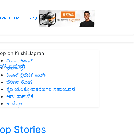
த்திரிகை சந்தா
op on Krishi Jagran
ಪಿ.ಎಂ. ಕಿಸಾನ್
ಸ್ಕ್ರಿಪ್ಷನ್‌ಗಾಗಿ
ಜೀವಾಮೃತ
ಕಿಸಾನ್ ಕ್ರೇಡಿಟ್ ಕಾರ್ಡ್
ಬೆಳೆಗಳ ರೋಗ
ಕೃಷಿ ಯಂತ್ರೋಪಕರಣಗಳ ಸಹಾಯಧನ
ಆಡು ಸಾಕಾಣಿಕೆ
ಉದ್ಯೋಗ
op Stories