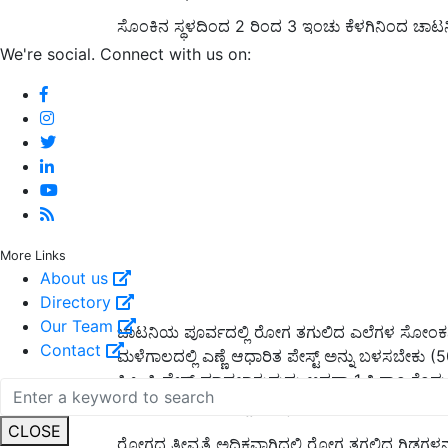
ಸೊಂಕಿನ ಸ್ಥಳದಿಂದ 2 ರಿಂದ 3 ಇಂಚು ಕೆಳಗಿನಿಂದ ಚಾಟ
We're social. Connect with us on:
More Links
About us
Directory
Our Team
ಚಾಟನಿಯ ಪೂರ್ವದಲ್ಲಿ ರೋಗ ತಗುಲಿದ ಎಲೆಗಳ ಸೋಂಕನ್ನು
Contact
ಮಳೆಗಾಲದಲ್ಲಿ ಎಣ್ಣೆ ಆಧಾರಿತ ಪೇಸ್ಟ್ ಅನ್ನು ಬಳಸಬೇಕು (50
ಸಿ.ಒ.ಸಿ ಪೇನ್ಟ್ ಮಾಡಲಾಗುವುದು ಅಥವಾ 1 ಕಿ.ಗ್ರಾಂ ಕೆಂಪು
ಇಂದ ಚೌಬತ್ತಿಯ ಪೇಸ್ಟ್ ಅನ್ನು ಮಾಡಲಾಗುವುದು).
CLOSE
ರೋಗದ ತೀವ್ರತೆ ಅಧಿಕವಾಗಿದ್ದಲ್ಲಿ ರೋಗ ತಗಲಿದ ಗಿಡಗಳನ್ನ