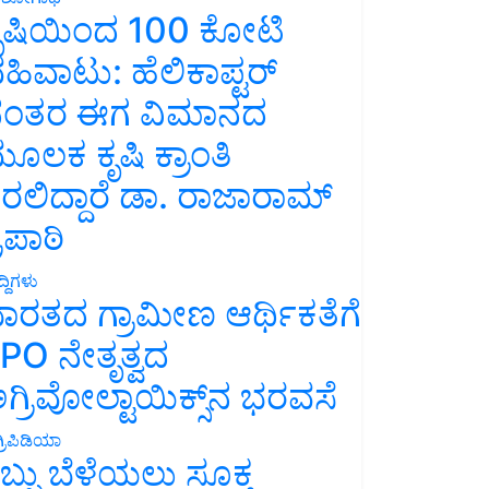
ೃಷಿಯಿಂದ 100 ಕೋಟಿ
ಹಿವಾಟು: ಹೆಲಿಕಾಪ್ಟರ್
ಂತರ ಈಗ ವಿಮಾನದ
ೂಲಕ ಕೃಷಿ ಕ್ರಾಂತಿ
ರಲಿದ್ದಾರೆ ಡಾ. ರಾಜಾರಾಮ್
್ರಿಪಾಠಿ
್ದಿಗಳು
ಾರತದ ಗ್ರಾಮೀಣ ಆರ್ಥಿಕತೆಗೆ
PO ನೇತೃತ್ವದ
ಗ್ರಿವೋಲ್ಟಾಯಿಕ್ಸ್‌ನ ಭರವಸೆ
್ರಿಪಿಡಿಯಾ
ಬ್ಬು ಬೆಳೆಯಲು ಸೂಕ್ತ