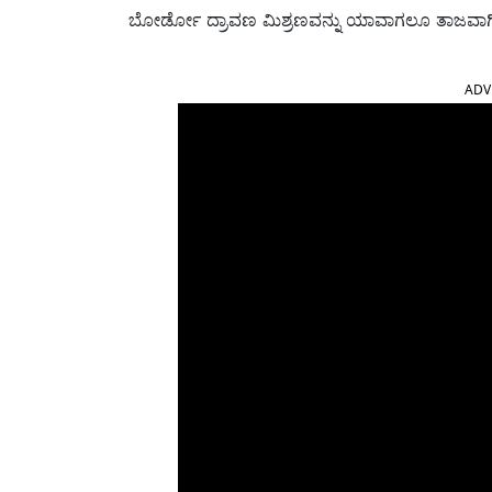
ಬೋರ್ಡೋ ದ್ರಾವಣ ಮಿಶ್ರಣವನ್ನು ಯಾವಾಗಲೂ ತಾಜವಾಗ
ADV