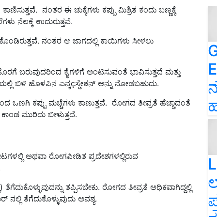
ಸುತ್ತವೆ. ನಂತರ ಈ ಚುಕ್ಕೆಗಳು ಕಪ್ಪು ಮಿಶ್ರಿತ ಕಂದು ಬಣ್ಣಕ್ಕೆ
ು ನೆಲಕ್ಕೆ ಉದುರುತ್ತವೆ.
್ಬಿಕೊಂಡಿರುತ್ತವೆ. ನಂತರ ಆ ಜಾಗದಲ್ಲಿ ಕಾಯಿಗಳು ಸೀಳಲು
G
E
ರಗೆ ಬರುವುದರಿಂದ ಕೈಗಳಿಗೆ ಅಂಟಿಸುವಂತೆ ಭಾವಿಸುತ್ತದೆ ಮತ್ತು
ನ
್ಲಿ ಬಿಳಿ ಹೊಳಪಿನ ಎನ್ಕçಸ್ಡೇಶನ್ ಅನ್ನು ನೋಡಬಹುದು.
ಹ
ಣಗಿ ಕಪ್ಪು ಮಚ್ಚೆಗಳು ಕಾಣುತ್ತವೆ. ರೋಗದ ತೀವ್ರತೆ ಹೆಚ್ಚಾದಂತೆ
ಾಂಡ ಮುರಿದು ಬೀಳುತ್ತದೆ.
ಟಗಳಲ್ಲಿ ಅಥವಾ ರೋಗಪೀಡಿತ ಪ್ರದೇಶಗಳಲ್ಲಿರುವ
L
.
ಲ
 ತೆಗೆದುಕೊಳ್ಳುವುದನ್ನು ತಪ್ಪಿಸಬೇಕು. ರೋಗದ ತೀವ್ರತೆ ಅಧಿಕವಾಗಿದ್ದಲ್ಲಿ
ಪ
 ನಲ್ಲಿ ತೆಗೆದುಕೊಳ್ಳುವುದು ಅವಶ್ಯ.