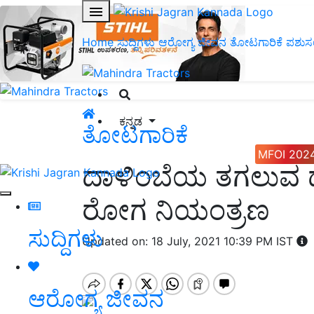
Home
ಸುದ್ದಿಗಳು
ಆರೋಗ್ಯ ಜೀವನ
ತೋಟಗಾರಿಕೆ
ಪಶುಸ
ಕನ್ನಡ
ತೋಟಗಾರಿಕೆ
MFOI 202
ದಾಳಿಂಬೆಯ ತಗಲುವ 
ರೋಗ ನಿಯಂತ್ರಣ
ಸುದ್ದಿಗಳು
Updated on: 18 July, 2021 10:39 PM IST
ಆರೋಗ್ಯ ಜೀವನ