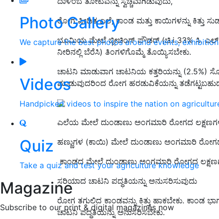
ದಾಳಿಂಬೆ ತೋಟವನ್ನು ಸ್ವಚ್ಚವಾಗಿಡುವುದು,
Photo Gallery
ರೋಗ ಪೀಡಿತ ಎಲೆ, ಕಾಂಡ ಮತ್ತು ಕಾಯಿಗಳನ್ನು ಕಿತ್ತು ಸು
ಭೂಮಿಯ ಮೇಲೆ ಬ್ಲೀಚಿಂಗ್ ಪೌಡರ್ (ಚಿ.i 33% ಸಿ. ಎಲ್.) ಅನ
We capture the best photos around events, exhibitio
ನೀರಿನಲ್ಲಿ ಬೆರೆಸಿ) ತಿಂಗಳಿಗೊಮ್ಮೆ ತೊಯ್ಯಿಸಬೇಕು.
ಚಾಟನಿ ಮಾಡುವಾಗ ಚಾಟನಿಯ ಕತ್ತರಿಯನ್ನು (2.5%) ಸೋಡ
Videos
ಮಾಡುವುದರಿಂದ ರೋಗ ಹರಡುವಿಕೆಯನ್ನು ತಡೆಗಟ್ಟಬಹುದು
Handpicked videos to inspire the nation on agricultur
ಎಲೆಯ ಮೇಲೆ ದುಂಡಾಣು ಅಂಗಮಾರಿ ರೋಗದ ಲಕ್ಷಣಗ
Quiz
ಹಣ್ಣುಗಳ (ಕಾಯಿ) ಮೇಲೆ ದುಂಡಾಣು ಅಂಗಮಾರಿ ರೋಗದ
ಕಾಂಡದ ಮೇಲೆ ದುಂಡಾಣು ಅಂಗಮಾರಿ ರೋಗದ ಲಕ್ಷಣ
Take a quiz and test your agriculture knowledge
ಸರಿಯಾದ ಚಾಟನಿ ಪದ್ಧತಿಯನ್ನು ಅನುಸರಿಸುವುದು
Magazine
ರೋಗ ತಗುಲಿದ ಕಾಂಡವನ್ನು ಕಿತ್ತು ಹಾಕಬೇಕು. ಕಾಂಡ ಭಾಗ
Subscribe to our print & digital magazines now
ಚಾಟನಿ ಪದ್ಧತಿಯನ್ನು ಅನುಸರಿಸಬೇಕು.