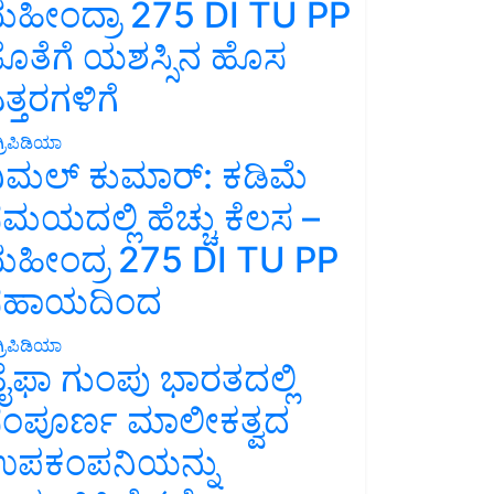
ಹೀಂದ್ರಾ 275 DI TU PP
ೊತೆಗೆ ಯಶಸ್ಸಿನ ಹೊಸ
ತ್ತರಗಳಿಗೆ
್ರಿಪಿಡಿಯಾ
ಿಮಲ್ ಕುಮಾರ್: ಕಡಿಮೆ
ಮಯದಲ್ಲಿ ಹೆಚ್ಚು ಕೆಲಸ –
ಹೀಂದ್ರ 275 DI TU PP
ಸಹಾಯದಿಂದ
್ರಿಪಿಡಿಯಾ
ೈಫಾ ಗುಂಪು ಭಾರತದಲ್ಲಿ
ಂಪೂರ್ಣ ಮಾಲೀಕತ್ವದ
ಪಕಂಪನಿಯನ್ನು