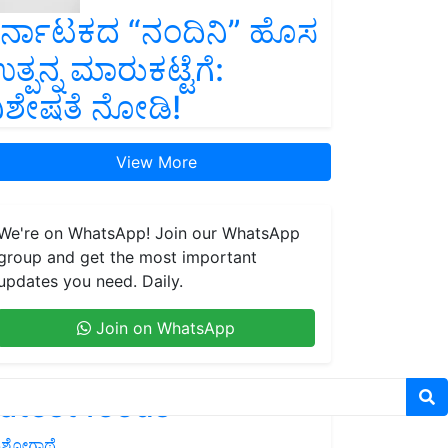
ರ್ನಾಟಕದ “ನಂದಿನಿ” ಹೊಸ
ತ್ಪನ್ನ ಮಾರುಕಟ್ಟೆಗೆ:
ಿಶೇಷತೆ ನೋಡಿ!
View More
We're on WhatsApp! Join our WhatsApp
group and get the most important
updates you need. Daily.
Join on WhatsApp
atest feeds
ಶೋಗಾಥೆ