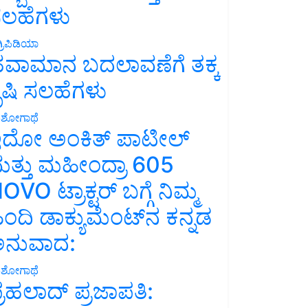
ಲಹೆಗಳು
್ರಿಪಿಡಿಯಾ
ವಾಮಾನ ಬದಲಾವಣೆಗೆ ತಕ್ಕ
ೃಷಿ ಸಲಹೆಗಳು
ಶೋಗಾಥೆ
ದೋ ಅಂಕಿತ್ ಪಾಟೀಲ್
ತ್ತು ಮಹೀಂದ್ರಾ 605
OVO ಟ್ರಾಕ್ಟರ್ ಬಗ್ಗೆ ನಿಮ್ಮ
ಿಂದಿ ಡಾಕ್ಯುಮೆಂಟ್‌ನ ಕನ್ನಡ
ನುವಾದ:
ಶೋಗಾಥೆ
್ರಹಲಾದ್ ಪ್ರಜಾಪತಿ: