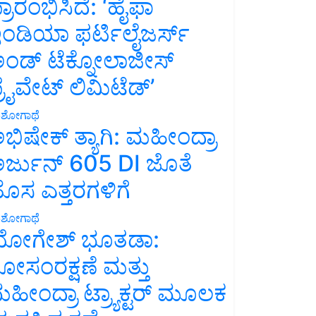
್ರಾರಂಭಿಸಿದೆ: ‘ಹೈಫಾ
ಂಡಿಯಾ ಫರ್ಟಿಲೈಜರ್ಸ್
ಂಡ್ ಟೆಕ್ನೋಲಾಜೀಸ್
್ರೈವೇಟ್ ಲಿಮಿಟೆಡ್’
ಶೋಗಾಥೆ
ಭಿಷೇಕ್ ತ್ಯಾಗಿ: ಮಹೀಂದ್ರಾ
ರ್ಜುನ್ 605 DI ಜೊತೆ
ೊಸ ಎತ್ತರಗಳಿಗೆ
ಶೋಗಾಥೆ
ೋಗೇಶ್ ಭೂತಡಾ:
ೋಸಂರಕ್ಷಣೆ ಮತ್ತು
ಹೀಂದ್ರಾ ಟ್ರ್ಯಾಕ್ಟರ್ ಮೂಲಕ