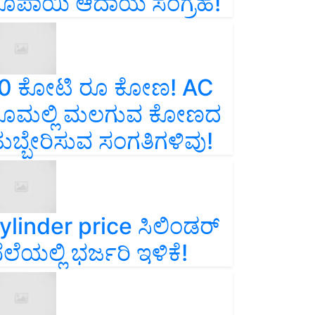
ೂಪಾಯಿ ಆದಾಯ ಸಂಗ್ರಹ!
0 ಕೋಟಿ ರೂ ಕೋಣ! AC
ೂಮಲ್ಲಿ ಮಲಗುವ ಕೋಣದ
ುಬ್ಬೇರಿಸುವ ಸಂಗತಿಗಳಿವು!
ylinder price ಸಿಲಿಂಡರ್‌
ೆಲೆಯಲ್ಲಿ ಭರ್ಜರಿ ಇಳಿಕೆ!