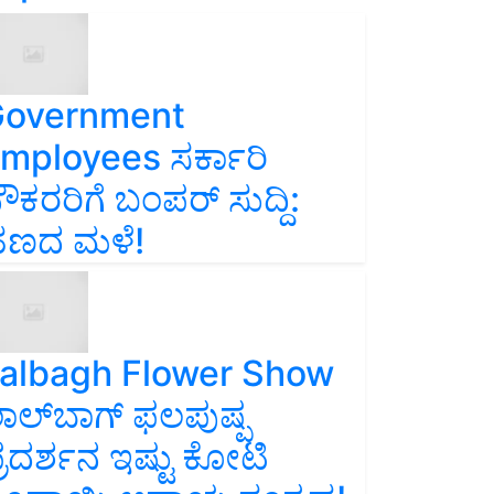
overnment
mployees ಸರ್ಕಾರಿ
ೌಕರರಿಗೆ ಬಂಪರ್‌ ಸುದ್ದಿ:
ಣದ ಮಳೆ!
albagh Flower Show
ಾಲ್‌ಬಾಗ್ ಫಲಪುಷ್ಪ
್ರದರ್ಶನ ಇಷ್ಟು ಕೋಟಿ