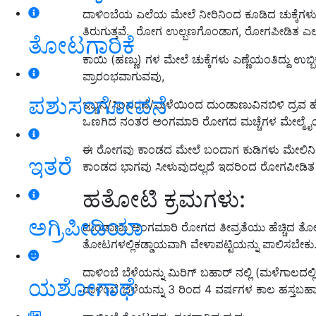
ದಾಳಿಂಬೆಯ ಎಲೆಯ ಮೇಲೆ ನೀರಿನಿಂದ ಕೂಡಿದ ಚುಕ್ಕೆಗಳು ಕಾಣಿ
ತಿರುಗುತ್ತವೆ. ರೋಗ ಉಲ್ಬಣಗೊಂಡಾಗ, ರೋಗಪೀಡಿತ ಎಲೆಗಳ
ತೋಟಗಾರಿಕೆ
ಕಾಯಿ (ಹಣ್ಣು) ಗಳ ಮೇಲೆ ಚುಕ್ಕೆಗಳು ಎಣ್ಣೆಯಂತಿದ್ದು ಉಬ
ಪ್ರಾರಂಭವಾಗುವವು,
ಪಶುಸಂಗೋಪನೆ
ಇಬ್ಬನಿ/ಸಿಂಪರಣೆ/ಮಳೆಯಿಂದ ದುಂಡಾಣುವಿನಬಿಳಿ ದ್ರವ ಹೊ
ಒಣಗಿದ ನಂತರ ಅಂಗಮಾರಿ ರೋಗದ ಮಚ್ಚೆಗಳ ಮೇಲ್ಮೈಯಲ
ಈ ರೋಗವು ಕಾಂಡದ ಮೇಲೆ ಬಂದಾಗ ಕುಡಿಗಳು ಮೇಲಿನಿಂದ ಒ
ಇತರೆ
ಕಾಂಡದ ಭಾಗವು ಸೀಳುವುದಲ್ಲದೆ ಇದರಿಂದ ರೋಗಪೀಡಿತ ಕ
ಹತೋಟಿ ಕ್ರಮಗಳು:
ಅಗ್ರಿಪೀಡಿಯಾ
ದುಂಡಾಣು ಅಂಗಮಾರಿ ರೋಗದ ತೀವ್ರತೆಯು ಹೆಚ್ಚಿದ ತೋ
ತೋಟಗಳಲ್ಲಿಕಡ್ಡಾಯವಾಗಿ ವೇಳಾಪಟ್ಟಿಯನ್ನು ಪಾಲಿಸಬೇಕು
ದಾಳಿಂಬೆ ಬೆಳೆಯನ್ನು ಮಿರಿಗ್ ಬಹಾರ್ ನಲ್ಲಿ (ಮಳೆಗಾಲದಲ್ಲಿ)
ಯಶೋಗಾಥೆ
ದಾಳಿಂಬೆ ಬೆಳೆಯನ್ನು 3 ರಿಂದ 4 ವರ್ಷಗಳ ಕಾಲ ಹಸ್ತಬಹಾರ್