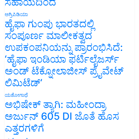
ಸಹಾಯದಿಂದ
ಅಗ್ರಿಪಿಡಿಯಾ
ಹೈಫಾ ಗುಂಪು ಭಾರತದಲ್ಲಿ
ಸಂಪೂರ್ಣ ಮಾಲೀಕತ್ವದ
ಉಪಕಂಪನಿಯನ್ನು ಪ್ರಾರಂಭಿಸಿದೆ:
‘ಹೈಫಾ ಇಂಡಿಯಾ ಫರ್ಟಿಲೈಜರ್ಸ್
ಅಂಡ್ ಟೆಕ್ನೋಲಾಜೀಸ್ ಪ್ರೈವೇಟ್
ಲಿಮಿಟೆಡ್’
ಯಶೋಗಾಥೆ
ಅಭಿಷೇಕ್ ತ್ಯಾಗಿ: ಮಹೀಂದ್ರಾ
ಅರ್ಜುನ್ 605 DI ಜೊತೆ ಹೊಸ
ಎತ್ತರಗಳಿಗೆ