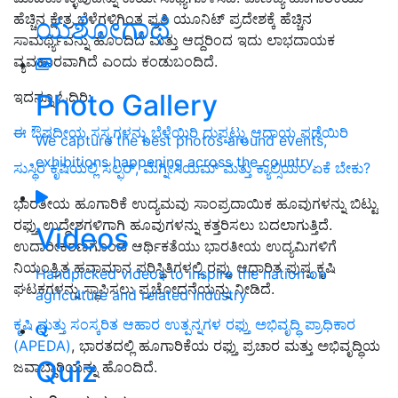
ಹೆಚ್ಚಿನ ಕ್ಷೇತ್ರ ಬೆಳೆಗಳಿಗಿಂತ ಪ್ರತಿ ಯೂನಿಟ್ ಪ್ರದೇಶಕ್ಕೆ ಹೆಚ್ಚಿನ
ಯಶೋಗಾಥೆ
ಸಾಮರ್ಥ್ಯವನ್ನು ಹೊಂದಿದೆ ಮತ್ತು ಆದ್ದರಿಂದ ಇದು ಲಾಭದಾಯಕ
ವ್ಯವಹಾರವಾಗಿದೆ ಎಂದು ಕಂಡುಬಂದಿದೆ.
Photo Gallery
ಇದನ್ನೂ ಓದಿರಿ:
ಈ ಔಷದೀಯ ಸಸ್ಯಗಳನ್ನು ಬೆಳೆಯಿರಿ ದುಪ್ಪಟ್ಟು ಆದಾಯ ಪಡೆಯಿರಿ
We capture the best photos around events,
exhibitions happening across the country
ಸುಸ್ಥಿರ ಕೃಷಿಯಲ್ಲಿ ಸಲ್ಫರ್, ಮೆಗ್ನೀಸಿಯಮ್ ಮತ್ತು ಕ್ಯಾಲ್ಸಿಯಂ ಏಕೆ ಬೇಕು?
ಭಾರತೀಯ ಹೂಗಾರಿಕೆ ಉದ್ಯಮವು ಸಾಂಪ್ರದಾಯಿಕ ಹೂವುಗಳನ್ನು ಬಿಟ್ಟು
ರಫ್ತು ಉದ್ದೇಶಗಳಿಗಾಗಿ ಹೂವುಗಳನ್ನು ಕತ್ತರಿಸಲು ಬದಲಾಗುತ್ತಿದೆ.
Videos
ಉದಾರೀಕರಣಗೊಂಡ ಆರ್ಥಿಕತೆಯು ಭಾರತೀಯ ಉದ್ಯಮಿಗಳಿಗೆ
ನಿಯಂತ್ರಿತ ಹವಾಮಾನ ಪರಿಸ್ಥಿತಿಗಳಲ್ಲಿ ರಫ್ತು ಆಧಾರಿತ ಪುಷ್ಪ ಕೃಷಿ
Handpicked videos to inspire the nation on
ಘಟಕಗಳನ್ನು ಸ್ಥಾಪಿಸಲು ಪ್ರಚೋದನೆಯನ್ನು ನೀಡಿದೆ.
agriculture and related industry
ಕೃಷಿ ಮತ್ತು ಸಂಸ್ಕರಿತ ಆಹಾರ ಉತ್ಪನ್ನಗಳ ರಫ್ತು ಅಭಿವೃದ್ಧಿ ಪ್ರಾಧಿಕಾರ
(APEDA)
, ಭಾರತದಲ್ಲಿ ಹೂಗಾರಿಕೆಯ ರಫ್ತು ಪ್ರಚಾರ ಮತ್ತು ಅಭಿವೃದ್ಧಿಯ
Quiz
ಜವಾಬ್ದಾರಿಯನ್ನು ಹೊಂದಿದೆ.