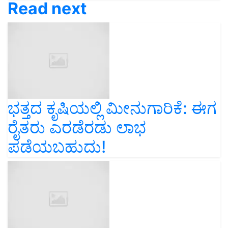
Read next
ಭತ್ತದ ಕೃಷಿಯಲ್ಲಿ ಮೀನುಗಾರಿಕೆ: ಈಗ
ರೈತರು ಎರಡೆರಡು ಲಾಭ
ಪಡೆಯಬಹುದು!