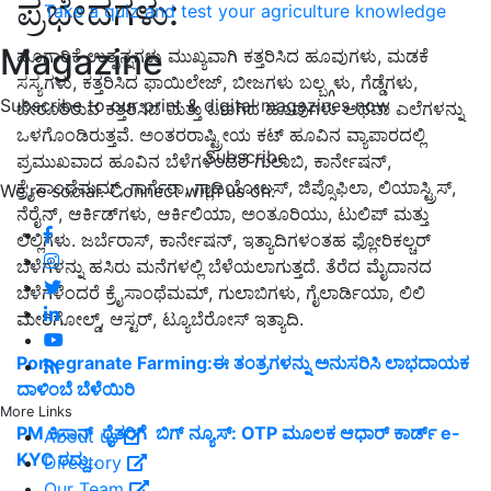
ಪ್ರಭೇದಗಳು:
Take a quiz and test your agriculture knowledge
Magazine
ಹೂಗಾರಿಕೆ ಉತ್ಪನ್ನಗಳು ಮುಖ್ಯವಾಗಿ ಕತ್ತರಿಸಿದ ಹೂವುಗಳು, ಮಡಕೆ
ಸಸ್ಯಗಳು, ಕತ್ತರಿಸಿದ ಫಾಯಿಲೇಜ್, ಬೀಜಗಳು ಬಲ್ಬ್ಗಳು, ಗೆಡ್ಡೆಗಳು,
Subscribe to our print & digital magazines now
ಬೇರೂರಿರುವ ಕತ್ತರಿಸಿದ ಮತ್ತು ಒಣಗಿದ ಹೂವುಗಳು ಅಥವಾ ಎಲೆಗಳನ್ನು
ಒಳಗೊಂಡಿರುತ್ತವೆ. ಅಂತರರಾಷ್ಟ್ರೀಯ ಕಟ್ ಹೂವಿನ ವ್ಯಾಪಾರದಲ್ಲಿ
Subscribe
ಪ್ರಮುಖವಾದ ಹೂವಿನ ಬೆಳೆಗಳೆಂದರೆ ಗುಲಾಬಿ, ಕಾರ್ನೇಷನ್,
ಕ್ರೈಸಾಂಥೆಮಮ್, ಗಾರ್ಗೆರಾ, ಗ್ಲಾಡಿಯೋಲಸ್, ಜಿಪ್ಸೊಫಿಲಾ, ಲಿಯಾಸ್ಟ್ರಿಸ್,
We're social. Connect with us on:
ನೆರೈನ್, ಆರ್ಕಿಡ್‌ಗಳು, ಆರ್ಕಿಲಿಯಾ, ಅಂತೂರಿಯು, ಟುಲಿಪ್ ಮತ್ತು
ಲಿಲ್ಲಿಗಳು. ಜರ್ಬೆರಾಸ್, ಕಾರ್ನೇಷನ್, ಇತ್ಯಾದಿಗಳಂತಹ ಫ್ಲೋರಿಕಲ್ಚರ್
ಬೆಳೆಗಳನ್ನು ಹಸಿರು ಮನೆಗಳಲ್ಲಿ ಬೆಳೆಯಲಾಗುತ್ತದೆ. ತೆರೆದ ಮೈದಾನದ
ಬೆಳೆಗಳೆಂದರೆ ಕ್ರೈಸಾಂಥೆಮಮ್, ಗುಲಾಬಿಗಳು, ಗೈಲಾರ್ಡಿಯಾ, ಲಿಲಿ
ಮೇರಿಗೋಲ್ಡ್, ಆಸ್ಟರ್, ಟ್ಯೂಬೆರೋಸ್ ಇತ್ಯಾದಿ.
Pomegranate Farming:ಈ ತಂತ್ರಗಳನ್ನು ಅನುಸರಿಸಿ ಲಾಭದಾಯಕ
ದಾಳಿಂಬೆ ಬೆಳೆಯಿರಿ
More Links
PM ಕಿಸಾನ್‌ ರೈತರಿಗೆ ಬಿಗ್‌ ನ್ಯೂಸ್‌: OTP ಮೂಲಕ ಆಧಾರ್‌ ಕಾರ್ಡ್‌ e-
About us
KYC ರದ್ದು..
Directory
Our Team