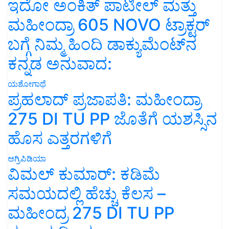
ಇದೋ ಅಂಕಿತ್ ಪಾಟೀಲ್ ಮತ್ತು
ಮಹೀಂದ್ರಾ 605 NOVO ಟ್ರಾಕ್ಟರ್
ಬಗ್ಗೆ ನಿಮ್ಮ ಹಿಂದಿ ಡಾಕ್ಯುಮೆಂಟ್‌ನ
ಕನ್ನಡ ಅನುವಾದ:
ಯಶೋಗಾಥೆ
ಪ್ರಹಲಾದ್ ಪ್ರಜಾಪತಿ: ಮಹೀಂದ್ರಾ
275 DI TU PP ಜೊತೆಗೆ ಯಶಸ್ಸಿನ
ಹೊಸ ಎತ್ತರಗಳಿಗೆ
ಅಗ್ರಿಪಿಡಿಯಾ
ವಿಮಲ್ ಕುಮಾರ್: ಕಡಿಮೆ
ಸಮಯದಲ್ಲಿ ಹೆಚ್ಚು ಕೆಲಸ –
ಮಹೀಂದ್ರ 275 DI TU PP