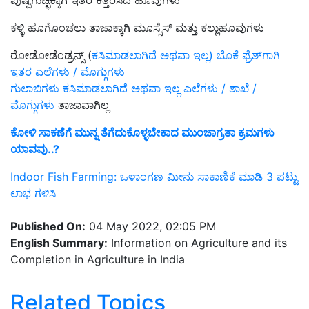
ಪುಷ್ಪಗುಚ್ಛಕ್ಕಾಗಿ ಇತರ ಕತ್ತರಿಸಿದ ಹೂವುಗಳು
ಕಳ್ಳಿ ಹೂಗೊಂಚಲು ತಾಜಾಕ್ಕಾಗಿ ಮೂಸ್ಸೆಸ್ ಮತ್ತು ಕಲ್ಲುಹೂವುಗಳು
ರೋಡೋಡೆಂಡ್ರನ್ಸ್ (
ಕಸಿಮಾಡಲಾಗಿದೆ ಅಥವಾ ಇಲ್ಲ) ಬೊಕೆ ಫ್ರೆಶ್‌ಗಾಗಿ
ಇತರ ಎಲೆಗಳು / ಮೊಗ್ಗುಗಳು
ಗುಲಾಬಿಗಳು ಕಸಿಮಾಡಲಾಗಿದೆ ಅಥವಾ ಇಲ್ಲ ಎಲೆಗಳು / ಶಾಖೆ /
ಮೊಗ್ಗುಗಳು
ತಾಜಾವಾಗಿಲ್ಲ
ಕೋಳಿ ಸಾಕಣೆಗೆ ಮುನ್ನ ತೆಗೆದುಕೊಳ್ಳಬೇಕಾದ ಮುಂಜಾಗ್ರತಾ ಕ್ರಮಗಳು
ಯಾವವು..?
Indoor Fish Farming: ಒಳಾಂಗಣ ಮೀನು ಸಾಕಾಣಿಕೆ ಮಾಡಿ 3 ಪಟ್ಟು
ಲಾಭ ಗಳಿಸಿ
Published On:
04 May 2022, 02:05 PM
English Summary:
Information on Agriculture and its
Completion in Agriculture in India
Related Topics