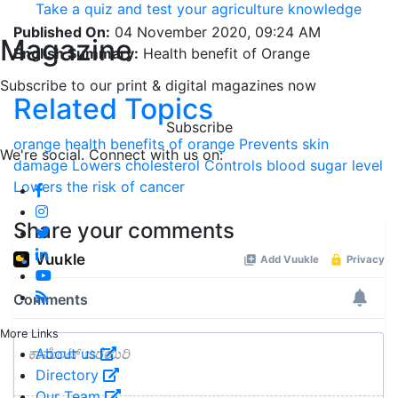
Take a quiz and test your agriculture knowledge
Published On:
04 November 2020, 09:24 AM
Magazine
English Summary:
Health benefit of Orange
Subscribe to our print & digital magazines now
Related Topics
Subscribe
orange
health benefits of orange
Prevents skin
We're social. Connect with us on:
damage
Lowers cholesterol
Controls blood sugar level
Lowers the risk of cancer
Share your comments
More Links
About us
Directory
Our Team