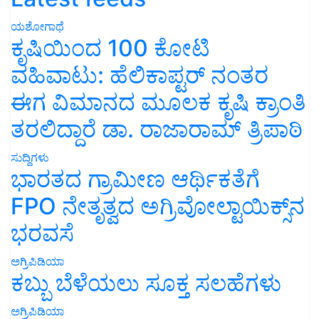
ಯಶೋಗಾಥೆ
ಕೃಷಿಯಿಂದ 100 ಕೋಟಿ
ವಹಿವಾಟು: ಹೆಲಿಕಾಪ್ಟರ್ ನಂತರ
ಈಗ ವಿಮಾನದ ಮೂಲಕ ಕೃಷಿ ಕ್ರಾಂತಿ
ತರಲಿದ್ದಾರೆ ಡಾ. ರಾಜಾರಾಮ್ ತ್ರಿಪಾಠಿ
ಸುದ್ದಿಗಳು
ಭಾರತದ ಗ್ರಾಮೀಣ ಆರ್ಥಿಕತೆಗೆ
FPO ನೇತೃತ್ವದ ಅಗ್ರಿವೋಲ್ಟಾಯಿಕ್ಸ್‌ನ
ಭರವಸೆ
ಅಗ್ರಿಪಿಡಿಯಾ
ಕಬ್ಬು ಬೆಳೆಯಲು ಸೂಕ್ತ ಸಲಹೆಗಳು
ಅಗ್ರಿಪಿಡಿಯಾ