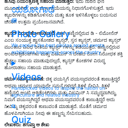
ಹಸಿವು ನಿಯಂತ್ರಣಕ್ಕೆ ಸಹಾಯ ಮಾಡುತ್ತದೆ:
ಇದು ನಾರಿನ ಘನ
ಯಶೋಗಾಥೆ
ಮೂಲವಾಗಿದೆ. ಅದು ಜೀರ್ಣಕ್ರಿಯೆಯನ್ನು ನಿಧಾನಗೊಳಿಸುತ್ತದೆ. ಇದು
ಕ್ಯಾಲರಿಗಳನ್ನು ಕಡಿತಗೊಳಿಸಲು ಮತ್ತು ತೂಕ ಇಳಿಸಿಕೊಳ್ಳಲು ಬಯಸುವ
ಜನರಿಗೆ ಉತ್ತಮ ಪ್ರಯೋಜನವಾಗಿದೆ.
Photo Gallery
ಕ್ಯಾನ್ಸರ್ ವಿರುದ್ಧ ಹೋರಾಡುತ್ತದೆ:
ಕಿತ್ತಳೆ ಹಣ್ಣಿನಲ್ಲಿರುವ ಡಿ - ಲಿಮೋನೆನ್
ಎಂಬ ಸಂಯುಕ್ತ ಶ್ವಾಸಕೋಶದ ಕ್ಯಾನ್ಸರ್
,
ಸ್ತನ ಕ್ಯಾನ್ಸರ್
,
ಚರ್ಮದ ಕ್ಯಾನ್ಸರ್
We capture the best photos around events,
ಮುಂತಾದ ವಿವಿಧ ರೀತಿಯ ಕ್ಯಾನ್ಸರ್ ಗಳನ್ನು ತಡೆಯುತ್ತದೆ. ಹಣ್ಣಿನಲ್ಲಿರುವ
exhibitions happening across the country
ಆಂಟಿಆಕ್ಸಿಡೆಂಟ್‌ಗಳು ಮತ್ತು ವಿಟಮಿನ್ ಸಿ ದೇಹದ ರೋಗ ನಿರೋಧಕ ಶಕ್ತಿ
ಹೆಚ್ಚಲು ಸಹಾಯ ಮಾಡುವುದಲ್ಲದೆ
,
ಕ್ಯಾನ್ಸರ್ ಕೋಶಗಳ ವಿರುದ್ಧ
ಹೋರಾಡಲು ಸಹಾಯ ಮಾಡುತ್ತದೆ.
Videos
ಚರ್ಮ ಸಮಸ್ಯೆ ನಿವಾರಣೆ:
ಚಿಕ್ಕ ವಯಸ್ಸಿಗೆ ವಯಸ್ಸಾದವರಂತೆ ಕಾಣುತ್ತಿದ್ದರೆ
ಅಥವಾ ಚರ್ಮದ ಯಾವುದೇ ಸಮಸ್ಯೆಗಳಿದ್ದರೆ ಕಿತ್ತಳೆ ಸೇವಿಸಿ. ಕಿತ್ತಳೆ
Handpicked videos to inspire the nation on
ಹಣ್ಣಿನಲ್ಲಿ ಆಂಟಿ ಆಕ್ಸಿಡೆಂಟ್‌ಗಳು ಮತ್ತು ವಿಟಮಿನ್ ಸಿ ಸಮೃದ್ಧವಾಗಿದ್ದು
,
agriculture and related industry
ನಿಮಗೆ ವಯಸ್ಸಾಗಿದ್ದರೆ ಅಥವಾ ವಯಸ್ಸಾದವರಂತೆ ಕಾಣುತ್ತಿದ್ದರೆ ಅದು
ನೀವಿನ್ನು ಚಿಕ್ಕವರಂತೆ ಕಾಣುವಂತೆ ಮಾಡುತ್ತದೆ. ಜೊತೆಗೆ ಚರ್ಮದ
ಹೊಳಪಿಗಾಗಿಯೂ ನೀವು ಈ ಹಣ್ಣನ್ನು ಸೇವಿಸಬಹುದು.
Quiz
ಲೇಖಕರು: ಶಗುಪ್ತಾ ಅ ಶೇಖ