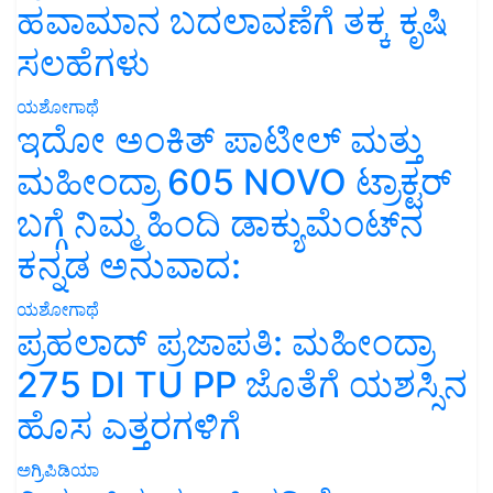
ಹವಾಮಾನ ಬದಲಾವಣೆಗೆ ತಕ್ಕ ಕೃಷಿ
ಸಲಹೆಗಳು
ಯಶೋಗಾಥೆ
ಇದೋ ಅಂಕಿತ್ ಪಾಟೀಲ್ ಮತ್ತು
ಮಹೀಂದ್ರಾ 605 NOVO ಟ್ರಾಕ್ಟರ್
ಬಗ್ಗೆ ನಿಮ್ಮ ಹಿಂದಿ ಡಾಕ್ಯುಮೆಂಟ್‌ನ
ಕನ್ನಡ ಅನುವಾದ:
ಯಶೋಗಾಥೆ
ಪ್ರಹಲಾದ್ ಪ್ರಜಾಪತಿ: ಮಹೀಂದ್ರಾ
275 DI TU PP ಜೊತೆಗೆ ಯಶಸ್ಸಿನ
ಹೊಸ ಎತ್ತರಗಳಿಗೆ
ಅಗ್ರಿಪಿಡಿಯಾ