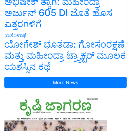
ಅಭಿಷೇಕ್ ತ್ಯಾಗಿ: ಮಹೀಂದ್ರಾ
ಅರ್ಜುನ್ 605 DI ಜೊತೆ ಹೊಸ
ಎತ್ತರಗಳಿಗೆ
ಯಶೋಗಾಥೆ
ಯೋಗೇಶ್ ಭೂತಡಾ: ಗೋಸಂರಕ್ಷಣೆ
ಮತ್ತು ಮಹೀಂದ್ರಾ ಟ್ರ್ಯಾಕ್ಟರ್ ಮೂಲಕ
ಯಶಸ್ಸಿನ ಕಥೆ
More News