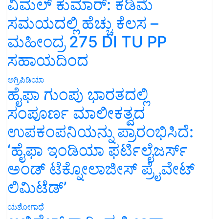
ವಿಮಲ್ ಕುಮಾರ್: ಕಡಿಮೆ
ಸಮಯದಲ್ಲಿ ಹೆಚ್ಚು ಕೆಲಸ –
ಮಹೀಂದ್ರ 275 DI TU PP
ಸಹಾಯದಿಂದ
ಅಗ್ರಿಪಿಡಿಯಾ
ಹೈಫಾ ಗುಂಪು ಭಾರತದಲ್ಲಿ
ಸಂಪೂರ್ಣ ಮಾಲೀಕತ್ವದ
ಉಪಕಂಪನಿಯನ್ನು ಪ್ರಾರಂಭಿಸಿದೆ:
‘ಹೈಫಾ ಇಂಡಿಯಾ ಫರ್ಟಿಲೈಜರ್ಸ್
ಅಂಡ್ ಟೆಕ್ನೋಲಾಜೀಸ್ ಪ್ರೈವೇಟ್
ಲಿಮಿಟೆಡ್’
ಯಶೋಗಾಥೆ