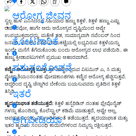
ಆರೋಗ್ಯ ಜೀವನ
ಸ್ವಲ್ಪ ಹುಳಿ ಎನಿಸಿದರೂ ಸಿಹಿಯಾದ ಹಣ್ಣು ಕಿತ್ತಳೆ. ಕಿತ್ತಳೆ ಹಣ್ಣು ಎಷ್ಟು
ರುಚಿಕರವೋ, ಹಾಗೇ ಅದು ಆರೋಗ್ಯದ ದೃಷ್ಟಿಯಿಂದ ಅಷ್ಚೇ
ಉಪಯುಕ್ತವಾದದ್ದು, ಮತ್ತೇಕೆ ತಡ
,
ಸಾಮಾನ್ಯವಾಗಿ ನವೆಂಬರ್ ನಿಂದ
ತೋಟಗಾರಿಕೆ
ಜನವರಿ
,
ಮಾರ್ಚ್ ವರೆಗೆ ಮಾರುಕಟ್ಟೆಯಲ್ಲಿ ಲಭ್ಯವಿರುವ ಕಿತ್ತಳೆಯನ್ನು
ಇಂದೇ ಮನೆಗೆ ತೆಗೆದುಕೊಂಡು ಬಂದು ಆರೋಗ್ಯದ ಲಾಭ ಪಡೆಯಿರಿ.. ಈ
ಹಣ್ಣು ಕ್ರೀಡಾಪಟುಗಳಿಗೆ ಪ್ರಮುಖ ಆಹಾರವಾಗಿದೆ.
ಪಶುಸಂಗೋಪನೆ
ಕಣ್ಣಿನ ಆರೋಗ್ಯಕ್ಕೆ ಸೂಕ್ತ:
ತ್ತಳೆ ಹಣ್ಣಿನಲ್ಲಿರುವ ವಿಟಮಿನ್ ಎ
,
ಸಿ ಮತ್ತು
ಪೊಟ್ಯಾಶಿಯಂನಂತಹ ಪೋಷಕಾಂಶಗಳು ಕಣ್ಣಿನ ಆರೋಗ್ಯ ಹೆಚ್ಚಿಸುತ್ತವೆ.
ಆದ್ದರಿಂದ ದೃಷ್ಟಿ ಚೆನ್ನಾಗಿರ ಬೇಕೆಂದು ಬಯಸುವವರು ಪ್ರತಿದಿನ ಕಿತ್ತಳೆ
ಇತರೆ
ತಿನ್ನಿರಿ.
ಹೃದಯಾಘಾತ ತಡೆಯುತ್ತದೆ:
ಕಿತ್ತಳೆ ಹಸ್ಪೆರಿಡಿನ್ ನಂತಹ ಫ್ಲೇವೊನೈಡ್
ಗಳನ್ನು ಹೊಂದಿದ್ದು
,
ಕೊಲೆಸ್ಟ್ರಾಲ್ ಕಡಿಮೆ ಮಾಡುತ್ತದೆ
,
ಅಷ್ಟೇ ಅಲ್ಲ
,
ಅಗ್ರಿಪೀಡಿಯಾ
ಅಪಧಮನಿಯನ್ನು ನಿರ್ಬಂಧಿಸದಂತೆ ತಡೆಯುತ್ತದೆ. ಹೃದಯಾಘಾತ ಮತ್ತು
ಇತರ ಹೃದಯ ಸಂಬಂಧಿ ಕಾಯಿಲೆಗಳಿಂದ ನಿಮ್ಮನ್ನು ರಕ್ಷಿಸುತ್ತದೆ.