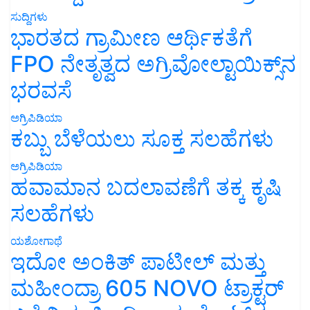
ಸುದ್ದಿಗಳು
ಭಾರತದ ಗ್ರಾಮೀಣ ಆರ್ಥಿಕತೆಗೆ
FPO ನೇತೃತ್ವದ ಅಗ್ರಿವೋಲ್ಟಾಯಿಕ್ಸ್‌ನ
ಭರವಸೆ
ಅಗ್ರಿಪಿಡಿಯಾ
ಕಬ್ಬು ಬೆಳೆಯಲು ಸೂಕ್ತ ಸಲಹೆಗಳು
ಅಗ್ರಿಪಿಡಿಯಾ
ಹವಾಮಾನ ಬದಲಾವಣೆಗೆ ತಕ್ಕ ಕೃಷಿ
ಸಲಹೆಗಳು
ಯಶೋಗಾಥೆ
ಇದೋ ಅಂಕಿತ್ ಪಾಟೀಲ್ ಮತ್ತು
ಮಹೀಂದ್ರಾ 605 NOVO ಟ್ರಾಕ್ಟರ್