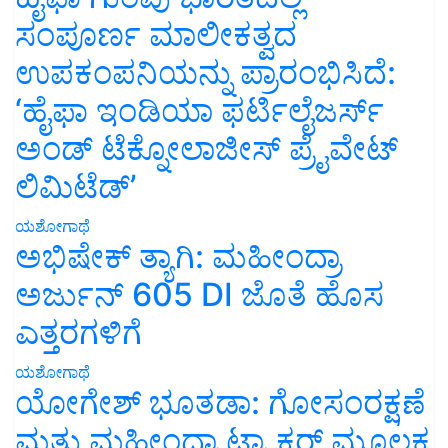
ಸಂಪೂರ್ಣ ಮಾಲೀಕತ್ವದ
ಉಪಕಂಪನಿಯನ್ನು ಪ್ರಾರಂಭಿಸಿದೆ:
‘ಹೈಫಾ ಇಂಡಿಯಾ ಫರ್ಟಿಲೈಜರ್ಸ್
ಅಂಡ್ ಟೆಕ್ನೋಲಾಜೀಸ್ ಪ್ರೈವೇಟ್
ಲಿಮಿಟೆಡ್’
ಯಶೋಗಾಥೆ
ಅಭಿಷೇಕ್ ತ್ಯಾಗಿ: ಮಹೀಂದ್ರಾ
ಅರ್ಜುನ್ 605 DI ಜೊತೆ ಹೊಸ
ಎತ್ತರಗಳಿಗೆ
ಯಶೋಗಾಥೆ
ಯೋಗೇಶ್ ಭೂತಡಾ: ಗೋಸಂರಕ್ಷಣೆ
ಮತ್ತು ಮಹೀಂದ್ರಾ ಟ್ರ್ಯಾಕ್ಟರ್ ಮೂಲಕ