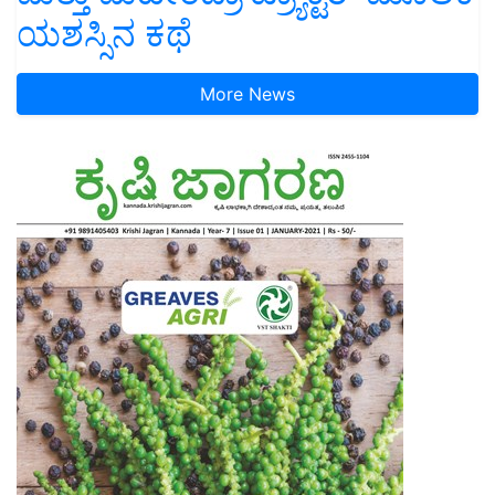
ಯಶಸ್ಸಿನ ಕಥೆ
More News