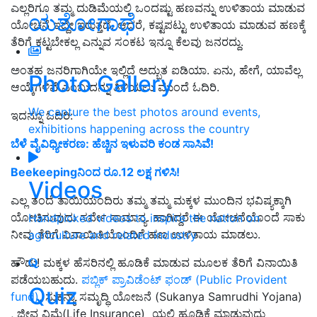
ಎಲ್ಲರಿಗೂ ತಮ್ಮ ದುಡಿಮೆಯಲ್ಲಿ ಒಂದಷ್ಟು ಹಣವನ್ನು ಉಳಿತಾಯ ಮಾಡುವ
ಯಶೋಗಾಥೆ
ಯೋಚನೆ ಇದ್ದೇ ಇರುತ್ತದೆ. ಆದರೆ, ಕಷ್ಟಪಟ್ಟು ಉಳಿತಾಯ ಮಾಡುವ ಹಣಕ್ಕೆ
ತೆರಿಗೆ ಕಟ್ಟಬೇಕಲ್ಲ ಎನ್ನುವ ಸಂಕಟ ಇನ್ನೂ ಕೆಲವು ಜನರದ್ದು.
ಅಂತಹ ಜನರಿಗಾಗಿಯೇ ಇಲ್ಲಿದೆ ಅದ್ಬುತ ಐಡಿಯಾ. ಏನು, ಹೇಗೆ, ಯಾವೆಲ್ಲ
Photo Gallery
ಆಯ್ಕೆಗಳಿವೆ ಎಂಬುದನ್ನು ತಿಳಿಯಲು ಮುಂದೆ ಓದಿರಿ.
We capture the best photos around events,
ಇದನ್ನೂ ಓದಿರಿ:
exhibitions happening across the country
ಬೆಳೆ ವೈವಿಧ್ಯೀಕರಣ: ಹೆಚ್ಚಿನ ಇಳುವರಿ ಕಂಡ ಸಾಸಿವೆ!
Beekeepingನಿಂದ ರೂ.12 ಲಕ್ಷ ಗಳಿಸಿ!
Videos
ಎಲ್ಲ ತಂದೆ ತಾಯಿಯಂದಿರು ತಮ್ಮ ತಮ್ಮ ಮಕ್ಕಳ ಮುಂದಿನ ಭವಿಷ್ಯಕ್ಕಾಗಿ
ಯೋಚಿಸುವುದು ಸರ್ವೇ ಸಾಮಾನ್ಯ. ಹಾಗಿದ್ದರೆ ಈ ಯೋಚನೆಯೊಂದೆ ಸಾಕು
Handpicked videos to inspire the nation on
ನೀವು ತೆರಿಗೆ ವಿನಾಯಿತಿಯೊಂದಿಗೆ ಹಣ ಉಳಿತಾಯ ಮಾಡಲು.
agriculture and related industry
ಹೌದು! ಮಕ್ಕಳ ಹೆಸರಿನಲ್ಲಿ ಹೂಡಿಕೆ ಮಾಡುವ ಮೂಲಕ ತೆರಿಗೆ ವಿನಾಯಿತಿ
ಪಡೆಯಬಹುದು.
ಪಬ್ಲಿಕ್ ಪ್ರಾವಿಡೆಂಟ್ ಫಂಡ್ (Public Provident
Quiz
fund)
, ಸುಕನ್ಯಾ ಸಮೃದ್ಧಿ ಯೋಜನೆ (Sukanya Samrudhi Yojana)
, ಜೀವ ವಿಮೆ(Life Insurance) ಯಲ್ಲಿ ಹೂಡಿಕೆ ಮಾಡುವುದು