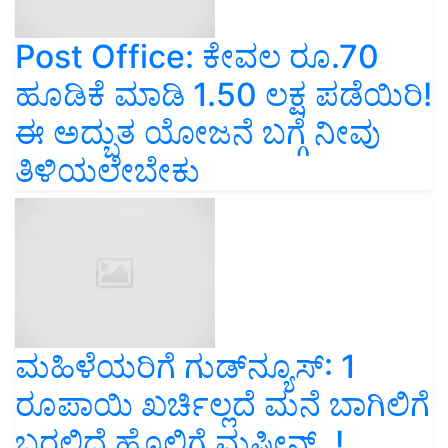
Post Office: ಕೇವಲ ರೂ.70
ಹೂಡಿಕೆ ಮಾಡಿ 1.50 ಲಕ್ಷ ಪಡೆಯಿರಿ!
ಈ ಅದ್ಬುತ ಯೋಜನೆ ಬಗ್ಗೆ ನೀವು
ತಿಳಿಯಲೇಬೇಕು
ಮಹಿಳೆಯರಿಗೆ ಗುಡ್‌ನ್ಯೂಸ್‌: 1
ರೂಪಾಯಿ ಖರ್ಚಿಲ್ಲದೆ ಮನೆ ಬಾಗಿಲಿಗೆ
ಬರಲಿದೆ ಹೊಲಿಗೆ ಮಷೀನ್..!