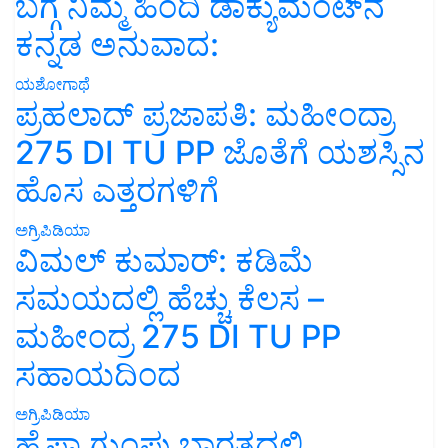
ಬಗ್ಗೆ ನಿಮ್ಮ ಹಿಂದಿ ಡಾಕ್ಯುಮೆಂಟ್‌ನ
ಕನ್ನಡ ಅನುವಾದ:
ಯಶೋಗಾಥೆ
ಪ್ರಹಲಾದ್ ಪ್ರಜಾಪತಿ: ಮಹೀಂದ್ರಾ
275 DI TU PP ಜೊತೆಗೆ ಯಶಸ್ಸಿನ
ಹೊಸ ಎತ್ತರಗಳಿಗೆ
ಅಗ್ರಿಪಿಡಿಯಾ
ವಿಮಲ್ ಕುಮಾರ್: ಕಡಿಮೆ
ಸಮಯದಲ್ಲಿ ಹೆಚ್ಚು ಕೆಲಸ –
ಮಹೀಂದ್ರ 275 DI TU PP
ಸಹಾಯದಿಂದ
ಅಗ್ರಿಪಿಡಿಯಾ
ಹೈಫಾ ಗುಂಪು ಭಾರತದಲ್ಲಿ