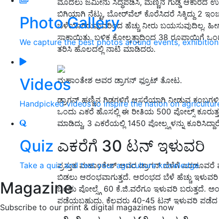
ಮೊದಲು ಜಮೀನು ಸಿದ್ಧಪಡಿಸಿ, ಮಣ್ಣಿನ ಗುಡ್ಡೆ ಆಕಾರದ ಉದ್ದ
ಬಿಗಿಯಾಗಿ ನೆಟ್ಟು, ಬೋರ್‌ವೆಲ್ ಕೊರೆಸಿದರೆ ಸಿಕ್ಕಿದ್ದು 
Photo Gallery
ಬೆಳೆಯಾಗಿರುವುದರಿಂದ ಹೆಚ್ಚು ನೀರು ಬಯಸುವುದಿಲ್ಲ. ಹೀಗ
ಸಾಕಾಯಿತು. ಬಳಿಕ ಕೋಲ್ಕತ್ತಾದಿಂದ 38 ರೂಪಾಯಿಗೆ ಒಂದರ
We capture the best photos around events, exhibitio
ತರಿಸಿ ಹೊಲದಲ್ಲಿ ನಾಟಿ ಮಾಡಿದರು.
Videos
ಮಹಾಂತೇಶ ಅವರ ಡ್ರಾಗನ್ ಫ್ರೂಟ್ ತೋಟ.
ಡ್ರಾಗನ್ ಹಣ್ಣಿನ ಗಿಡಗಳಿಗೆ ಆಸರೆಯಾಗಿ ನೀಡುವ ಕಂಬಗಳಿಗೆ ಪೋಲ
Handpicked videos to inspire the nation on agricultur
ಒಂದು ಎಕರೆ ಹೊಸಲ್ಲಿ ಈ ರೀತಿಯ 500 ಪೋಲ್ಸ್ ಕೂರುತ್
ಮಾಡಿದ್ದು, 3 ಎಕರೆಯಲ್ಲಿ 1450 ಪೋಲ್ಸ್ಗಳನ್ನು ಕೂರಿಸಿದ್ದಾರೆ
ಎಕರೆಗೆ 30 ಟನ್ ಇಳುವರಿ
Quiz
ಪ್ರಸ್ತುತ ಮಹಾಂತೇಶ್ ಅವರ ಡ್ರಾಗನ್ ಬೆಳೆಗೆ ಎರಡೂವರೆ ವರ್
Take a quiz and test your agriculture knowledge
ಬಿಡಲು ಆರಂಭವಾಗುತ್ತದೆ. ಆರಂಭದ ಬೆಳೆ ಹೆಚ್ಚು ಇಳುವರಿ ನ
Magazine
ಒಂದು ಪೋಲ್ಸ್ಗೆ 60 ಕೆ.ಜಿ.ವರೆಗೂ ಇಳುವರಿ ಬರುತ್ತದೆ. 
ಪಡೆಯಬಹುದು. ಕೆಲವರು 40-45 ಟನ್ ಇಳುವರಿ ಪಡೆದ
Subscribe to our print & digital magazines now