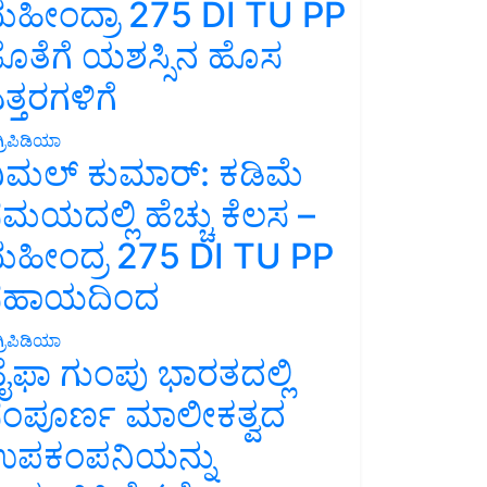
ಹೀಂದ್ರಾ 275 DI TU PP
ೊತೆಗೆ ಯಶಸ್ಸಿನ ಹೊಸ
ತ್ತರಗಳಿಗೆ
್ರಿಪಿಡಿಯಾ
ಿಮಲ್ ಕುಮಾರ್: ಕಡಿಮೆ
ಮಯದಲ್ಲಿ ಹೆಚ್ಚು ಕೆಲಸ –
ಹೀಂದ್ರ 275 DI TU PP
ಸಹಾಯದಿಂದ
್ರಿಪಿಡಿಯಾ
ೈಫಾ ಗುಂಪು ಭಾರತದಲ್ಲಿ
ಂಪೂರ್ಣ ಮಾಲೀಕತ್ವದ
ಪಕಂಪನಿಯನ್ನು