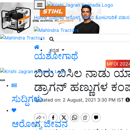
Home
ಸುದ್ದಿಗಳು
ಆರೋಗ್ಯ ಜೀವನ
ತೋಟಗಾರಿಕೆ
ಪಶುಸ
ಕನ್ನಡ
ಯಶೋಗಾಥೆ
MFOI 202
ಬಿರು ಬಿಸಿಲ ನಾಡು ಯಾ
ಡ್ರಾಗನ್ ಹಣ್ಣುಗಳ ಕಂ
ಸುದ್ದಿಗಳು
Updated on: 2 August, 2021 3:30 PM IST
ಆರೋಗ್ಯ ಜೀವನ