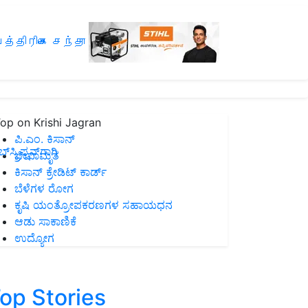
த்திரிகை சந்தா
op on Krishi Jagran
ಪಿ.ಎಂ. ಕಿಸಾನ್
ಸ್ಕ್ರಿಪ್ಷನ್‌ಗಾಗಿ
ಜೀವಾಮೃತ
ಕಿಸಾನ್ ಕ್ರೇಡಿಟ್ ಕಾರ್ಡ್
ಬೆಳೆಗಳ ರೋಗ
ಕೃಷಿ ಯಂತ್ರೋಪಕರಣಗಳ ಸಹಾಯಧನ
ಆಡು ಸಾಕಾಣಿಕೆ
ಉದ್ಯೋಗ
op Stories