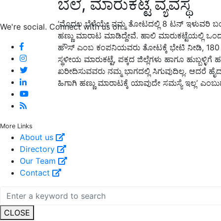
ಬೆಲೆ, ಮಾರುಕಟ್ಟೆ ವ್ಯವಸ್ಥೆ
‘ಮೊದಲ ಬೆಳೆಯೇ ನಮ್ಮ ತೋಟದಲ್ಲಿ 8 ಟನ್ ಇಳುವರಿ ಬಂದಿ
We're social. Connect with us on:
ಹಣ್ಣು ಮಾರಾಟ ಮಾಡಿದ್ದೇವೆ. ಹಾಲಿ ಮಾರುಕಟ್ಟೆಯಲ್ಲಿ ಒಂದು 
ಹೌಸ್ ಎಂಬ ಕಂಪನಿಯವರು ತೋಟಕ್ಕೆ ಭೇಟಿ ನೀಡಿ, 180 ರೂ
ಸ್ಥಳೀಯ ಮಾರುಕಟ್ಟೆ, ಪಕ್ಕದ ಜಿಲ್ಲೆಗಳು ಹಾಗೂ ಹುಬ್ಬಳ್ಳಿಗೆ ಹಣ
ಖರೀದಿಸುವವರು ನಮ್ಮ ಭಾಗದಲ್ಲಿ ಸಿಗುವುದಿಲ್ಲ. ಆದರೆ ಹೈದ
ಹಿಗಾಗಿ ಹಣ್ಣು ಮಾರಾಟಕ್ಕೆ ಯಾವುದೇ ಸಮಸ್ಯೆ ಇಲ್ಲ’
More Links
About us
Directory
Our Team
Contact
CLOSE