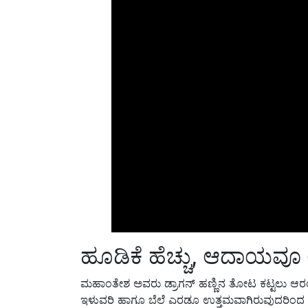
ಹೂಡಿಕೆ ಹೆಚ್ಚು, ಆದಾಯವೂ
ಮಹಾಂತೇಶ ಅವರು ಡ್ರಾಗನ್ ಹಣ್ಣಿನ ತೋಟ ಕಟ್ಟಲು ಆರಂಭದಲ್ಲ
ಇಳುವರಿ ಹಾಗೂ ಬೆಲೆ ಎರಡೂ ಉತ್ತಮವಾಗಿರುವುದರಿಂದ 2ನೇ
3ನೇ ವರ್ಷದಿಂದ ಇಳುವರಿ ಹೆಚ್ಚಾಗುವ ಕಾರಣ ಕೈತುಂಬಾ