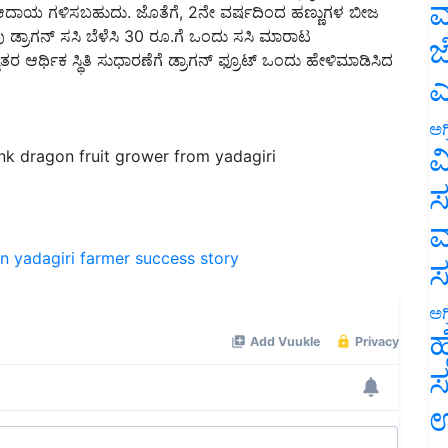
ಮ
ಡ್ರಾಗನ್ ಸಸಿ ಬೆಳೆಸಿ 30 ರೂ.ಗೆ ಒಂದು ಸಸಿ ಮಾರಾಟ
ರೈತರ ಆರ್ಥಿಕ ಸ್ಥಿತಿ ಸುಧಾರಣೆಗೆ ಡ್ರಾಗನ್ ಫ್ರೂಟ್ ಒಂದು ಹೇಳಿಮಾಡಿಸಿದ
ಜ
ಎ
ಅಗ
k dragon fruit grower from yadagiri
ವ
ಸ
ಮ
on
yadagiri farmer
success story
ಅಗ
ಹ
ಸ
ಉ