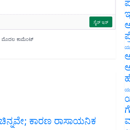
ಪ
ಇ
ಅ
ಪ
ಯ
ಅ
ಅ
ಹ
ಯ
ಯ
ಗ
ವೂ ಚಿನ್ನವೇ; ಕಾರಣ ರಾಸಾಯನಿಕ
ಮ