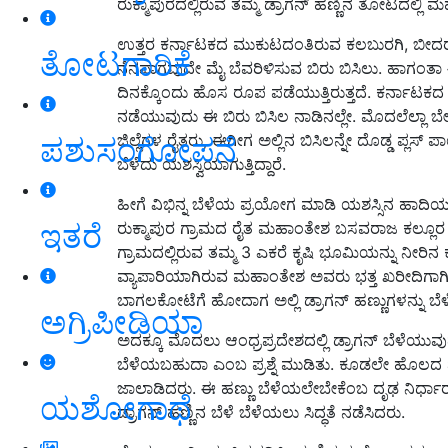
ರುಕ್ಮಾಪುರದಲ್ಲಿರುವ ತಮ್ಮ ಡ್ರಾಗನ್ ಹಣ್ಣಿನ ತೋಟದಲ್ಲಿ ಮ
ಉತ್ತರ ಕರ್ನಾಟಕದ ಮುಕುಟದಂತಿರುವ ಕಲಬುರಗಿ, ಬೀದರ್ ಮ
ತೋಟಗಾರಿಕೆ
ನೆನಪಾಗವುದೇ ಮೈ ಬೆವರಿಳಿಸುವ ಬಿರು ಬಿಸಿಲು. ಹಾಗಂತಾ ಈ ಜಿ
ದಿನಕ್ಕೊಂದು ಹೊಸ ರೂಪ ಪಡೆಯುತ್ತಿರುತ್ತದೆ. ಕರ್ನಾಟಕದ
ನಡೆಯುವುದು ಈ ಬಿರು ಬಿಸಿಲ ನಾಡಿನಲ್ಲೇ. ಮೊದಲೆಲ್ಲಾ ಬೇರೆ
ಜಿಲ್ಲೆಗಳ ರೈತರು, ಈಗೀಗ ಅಲ್ಲಿನ ಬಿಸಿಲನ್ನೇ ದೊಡ್ಡ ಪ್ಲಸ
ಪಶುಸಂಗೋಪನೆ
ಬೆಳೆದು ಯಶಸ್ವಿಯಾಗುತ್ತಿದ್ದಾರೆ.
ಹೀಗೆ ವಿಭಿನ್ನ ಬೆಳೆಯ ಪ್ರಯೋಗ ಮಾಡಿ ಯಶಸ್ಸಿನ ಹಾದಿ
ಇತರೆ
ರುಕ್ಮಾಪುರ ಗ್ರಾಮದ ರೈತ ಮಹಾಂತೇಶ ಬಸವರಾಜ ಕಲ್ಲೂರ 
ಗ್ರಾಮದಲ್ಲಿರುವ ತಮ್ಮ 3 ಎಕರೆ ಕೃಷಿ ಭೂಮಿಯನ್ನು ನೀರಿ
ವ್ಯಾಪಾರಿಯಾಗಿರುವ ಮಹಾಂತೇಶ ಅವರು ಭತ್ತ ಖರೀದಿಗಾಗಿ ಬೇರೆ
ಬಾಗಲಕೋಟೆಗೆ ಹೋದಾಗ ಅಲ್ಲಿ ಡ್ರಾಗನ್ ಹಣ್ಣುಗಳನ್ನು ಬೆಳೆ
ಅಗ್ರಿಪೀಡಿಯಾ
ಅದಕ್ಕೂ ಮೊದಲು ಆಂಧ್ರಪ್ರದೇಶದಲ್ಲಿ ಡ್ರಾಗನ್ ಬೆಳೆಯುವುದ
ಬೆಳೆಯಬಹುದಾ ಎಂಬ ಪ್ರಶ್ನೆ ಮುಡಿತು. ಕೂಡಲೇ ಹೊಲದ ಮ
ಜಾಲಾಡಿದರು. ಈ ಹಣ್ಣು ಬೆಳೆಯಲೇಬೇಕೆಂಬ ದೃಢ ನಿರ್ಧಾರ
ಯಶೋಗಾಥೆ
ಡ್ರಾಗನ್ ಹಣ್ಣಿನ ಬೆಳೆ ಬೆಳೆಯಲು ಸಿದ್ಧತೆ ನಡೆಸಿದರು.