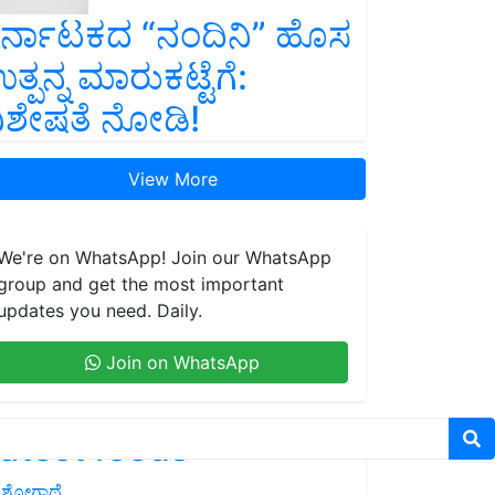
ರ್ನಾಟಕದ “ನಂದಿನಿ” ಹೊಸ
ತ್ಪನ್ನ ಮಾರುಕಟ್ಟೆಗೆ:
ಿಶೇಷತೆ ನೋಡಿ!
View More
We're on WhatsApp! Join our WhatsApp
group and get the most important
updates you need. Daily.
Join on WhatsApp
atest feeds
ಶೋಗಾಥೆ