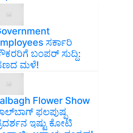
overnment
mployees ಸರ್ಕಾರಿ
ೌಕರರಿಗೆ ಬಂಪರ್‌ ಸುದ್ದಿ:
ಣದ ಮಳೆ!
albagh Flower Show
ಾಲ್‌ಬಾಗ್ ಫಲಪುಷ್ಪ
್ರದರ್ಶನ ಇಷ್ಟು ಕೋಟಿ