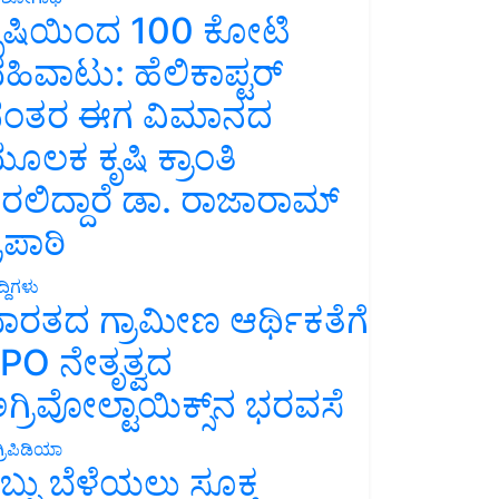
ೃಷಿಯಿಂದ 100 ಕೋಟಿ
ಹಿವಾಟು: ಹೆಲಿಕಾಪ್ಟರ್
ಂತರ ಈಗ ವಿಮಾನದ
ೂಲಕ ಕೃಷಿ ಕ್ರಾಂತಿ
ರಲಿದ್ದಾರೆ ಡಾ. ರಾಜಾರಾಮ್
್ರಿಪಾಠಿ
್ದಿಗಳು
ಾರತದ ಗ್ರಾಮೀಣ ಆರ್ಥಿಕತೆಗೆ
PO ನೇತೃತ್ವದ
ಗ್ರಿವೋಲ್ಟಾಯಿಕ್ಸ್‌ನ ಭರವಸೆ
್ರಿಪಿಡಿಯಾ
ಬ್ಬು ಬೆಳೆಯಲು ಸೂಕ್ತ