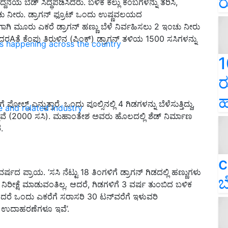
ರ
ನೆಯ ಬೆಡ್ ಸಿದ್ಧಪಡಿಸಿದರು. ಬಳಿಕ ಕಲ್ಲು ಕಂಬಗಳನ್ನು ತರಿಸಿ,
2 ಇಂಚು ನೀರು. ಡ್ರಾಗನ್ ಫ್ರೂಟ್ ಒಂದು ಉಷ್ಣವಲಯದ
ಾಗಿ ಮೂರು ಎಕರೆ ಡ್ರಾಗನ್ ಹಣ್ಣು ಬೆಳೆ ನಿರ್ವಹಿಸಲು 2 ಇಂಚು ನೀರು
Aತೆ ಕೆಂಪು ತಿರುಳಿನ (ಪಿಂಕ್) ಡ್ರಾಗನ್ ತಳಿಯ 1500 ಸಸಿಗಳನ್ನು
ns happening across the country
1
ರ
ಹ
್ಸ್ ಎನ್ನುತ್ತಾರೆ. ಒಂದು ಪೂಲ್ಸಿನಲ್ಲಿ 4 ಗಿಡಗಳನ್ನು ಬೆಳೆಸುತ್ತಿದ್ದು,
e and related industry
ತವೆ (2000 ಸಸಿ). ಮಹಾಂತೇಶ ಅವರು ಹೊಲದಲ್ಲಿ ಶೆಡ್ ನಿರ್ಮಾಣ
.
c
ಷದ ಪ್ರಾಯ. ‘ಸಸಿ ನೆಟ್ಟು 18 ತಿಂಗಳಿಗೆ ಡ್ರಾಗನ್ ಗಿಡದಲ್ಲಿ ಹಣ್ಣುಗಳು
ಬ
ಿರೀಕ್ಷೆ ಮಾಡುವಂತಿಲ್ಲ. ಆದರೆ, ಗಿಡಗಳಿಗೆ 3 ವರ್ಷ ತುಂಬಿದ ಬಳಿಕ
ಅಂದರೆ ಒಂದು ಎಕರೆಗೆ ಸರಾಸರಿ 30 ಟನ್‌ವರೆಗೆ ಇಳುವರಿ
 ಉದಾಹರಣೆಗಳೂ ಇವೆ’.