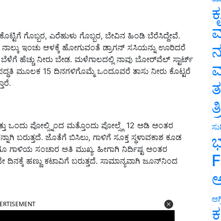
ಕ
ವ
ಟಿಗೆ ಗೊಬ್ಬರ, ಎರೆಹುಳು ಗೊಬ್ಬರ, ಬೇವಿನ ಹಿಂಡಿ ಬೆರೆಸಿದ್ದೇವೆ.
ನ
ದ ನಾಲ್ಕು ಇಂಚು ಆಳಕ್ಕೆ ಹೋಗುವಂತೆ ಡ್ರಾಗನ್ ಸಸಿಯನ್ನು ಊರಿದರೆ
ಈ ಬೆಳೆಗೆ ಹೆಚ್ಚು ನೀರು ಬೇಡ. ಮಳೆಗಾಲದಲ್ಲಿ ನಾವು ಬೋರ್‌ವೆಲ್ ಸ್ಟಾರ್ಟ್
ಮ
 ಪದ್ಧತಿ ಮೂಲಕ 15 ದಿನಗಳಿಗೊಮ್ಮೆ ಒಂದೂವರೆ ತಾಸು ನೀರು ಕೊಟ್ಟರೆ
ಾರೆ.
ತ
ತ
ತ್ತು ಒಂದು ಪೋಲ್ಸ್ನಿಂದ ಮತ್ತೊಂದು ಪೋಲ್ಸ್ಗೆ 12 ಅಡಿ ಅಂತರ
ಸುದ
ಗಿ ಬರುತ್ತದೆ. ಜೊತೆಗೆ ಬಿಸಿಲು, ಗಾಳಿಗೆ ಸೂಕ್ತ ಸ್ಥಳಾವಕಾಶ ಕೂಡ
ಭ
ಹಾಗೂ ಗಾಳಿಯ ಸಂಚಾರ ಅತಿ ಮುಖ್ಯ. ಹೀಗಾಗಿ ನಿರ್ದಿಷ್ಟ ಅಂತರ
F
ದಿನಕ್ಕೆ ಹಣ್ಣು ಕಟಾವಿಗೆ ಬರುತ್ತದೆ. ಸಾಮಾನ್ಯವಾಗಿ ಜೂನ್‌ನಿಂದ
ಅ
ERTISEMENT
ಅಗ
ಕ