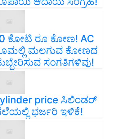
ೂಪಾಯಿ ಆದಾಯ ಸಂಗ್ರಹ!
0 ಕೋಟಿ ರೂ ಕೋಣ! AC
ೂಮಲ್ಲಿ ಮಲಗುವ ಕೋಣದ
ುಬ್ಬೇರಿಸುವ ಸಂಗತಿಗಳಿವು!
ylinder price ಸಿಲಿಂಡರ್‌
ೆಲೆಯಲ್ಲಿ ಭರ್ಜರಿ ಇಳಿಕೆ!