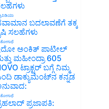
ಲಹೆಗಳು
್ರಿಪಿಡಿಯಾ
ವಾಮಾನ ಬದಲಾವಣೆಗೆ ತಕ್ಕ
ೃಷಿ ಸಲಹೆಗಳು
ಶೋಗಾಥೆ
ದೋ ಅಂಕಿತ್ ಪಾಟೀಲ್
ತ್ತು ಮಹೀಂದ್ರಾ 605
OVO ಟ್ರಾಕ್ಟರ್ ಬಗ್ಗೆ ನಿಮ್ಮ
ಿಂದಿ ಡಾಕ್ಯುಮೆಂಟ್‌ನ ಕನ್ನಡ
ನುವಾದ:
ಶೋಗಾಥೆ
್ರಹಲಾದ್ ಪ್ರಜಾಪತಿ: