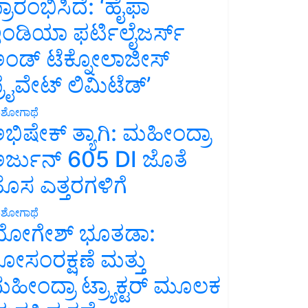
್ರಾರಂಭಿಸಿದೆ: ‘ಹೈಫಾ
ಂಡಿಯಾ ಫರ್ಟಿಲೈಜರ್ಸ್
ಂಡ್ ಟೆಕ್ನೋಲಾಜೀಸ್
್ರೈವೇಟ್ ಲಿಮಿಟೆಡ್’
ಶೋಗಾಥೆ
ಭಿಷೇಕ್ ತ್ಯಾಗಿ: ಮಹೀಂದ್ರಾ
ರ್ಜುನ್ 605 DI ಜೊತೆ
ೊಸ ಎತ್ತರಗಳಿಗೆ
ಶೋಗಾಥೆ
ೋಗೇಶ್ ಭೂತಡಾ:
ೋಸಂರಕ್ಷಣೆ ಮತ್ತು
ಹೀಂದ್ರಾ ಟ್ರ್ಯಾಕ್ಟರ್ ಮೂಲಕ