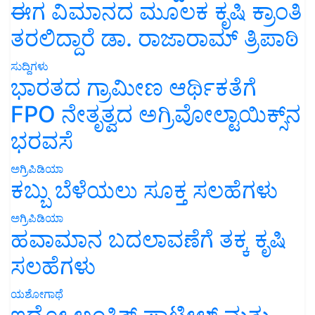
ಈಗ ವಿಮಾನದ ಮೂಲಕ ಕೃಷಿ ಕ್ರಾಂತಿ
ತರಲಿದ್ದಾರೆ ಡಾ. ರಾಜಾರಾಮ್ ತ್ರಿಪಾಠಿ
ಸುದ್ದಿಗಳು
ಭಾರತದ ಗ್ರಾಮೀಣ ಆರ್ಥಿಕತೆಗೆ
FPO ನೇತೃತ್ವದ ಅಗ್ರಿವೋಲ್ಟಾಯಿಕ್ಸ್‌ನ
ಭರವಸೆ
ಅಗ್ರಿಪಿಡಿಯಾ
ಕಬ್ಬು ಬೆಳೆಯಲು ಸೂಕ್ತ ಸಲಹೆಗಳು
ಅಗ್ರಿಪಿಡಿಯಾ
ಹವಾಮಾನ ಬದಲಾವಣೆಗೆ ತಕ್ಕ ಕೃಷಿ
ಸಲಹೆಗಳು
ಯಶೋಗಾಥೆ