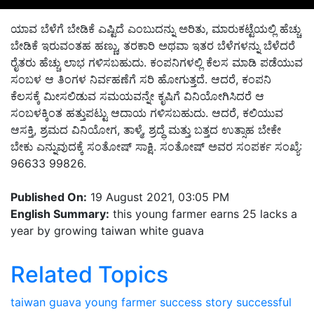
ಯಾವ ಬೆಳೆಗೆ ಬೇಡಿಕೆ ಎಷ್ಟಿದೆ ಎಂಬುದನ್ನು ಅರಿತು, ಮಾರುಕಟ್ಟೆಯಲ್ಲಿ ಹೆಚ್ಚು
ಬೇಡಿಕೆ ಇರುವಂತಹ ಹಣ್ಣು, ತರಕಾರಿ ಅಥವಾ ಇತರ ಬೆಳೆಗಳನ್ನು ಬೆಳೆದರೆ
ರೈತರು ಹೆಚ್ಚು ಲಾಭ ಗಳಿಸಬಹುದು. ಕಂಪನಿಗಳಲ್ಲಿ ಕೆಲಸ ಮಾಡಿ ಪಡೆಯುವ
ಸಂಬಳ ಆ ತಿಂಗಳ ನಿರ್ವಹಣೆಗೆ ಸರಿ ಹೋಗುತ್ತದೆ. ಆದರೆ, ಕಂಪನಿ
ಕೆಲಸಕ್ಕೆ ಮೀಸಲಿಡುವ ಸಮಯವನ್ನೇ ಕೃಷಿಗೆ ವಿನಿಯೋಗಿಸಿದರೆ ಆ
ಸಂಬಳಕ್ಕಿಂತ ಹತ್ತುಪಟ್ಟು ಆದಾಯ ಗಳಿಸಬಹುದು. ಆದರೆ, ಕಲಿಯುವ
ಆಸಕ್ತಿ, ಶ್ರಮದ ವಿನಿಯೋಗ, ತಾಳ್ಮೆ, ಶ್ರದ್ಧೆ ಮತ್ತು ಬತ್ತದ ಉತ್ಸಾಹ ಬೇಕೇ
ಬೇಕು ಎನ್ನುವುದಕ್ಕೆ ಸಂತೋಷ್ ಸಾಕ್ಷಿ. ಸಂತೋಷ್ ಅವರ ಸಂಪರ್ಕ ಸಂಖ್ಯೆ:
96633 99826.
Published On:
19 August 2021, 03:05 PM
English Summary:
this young farmer earns 25 lacks a
year by growing taiwan white guava
Related Topics
taiwan guava
young farmer
success story
successful