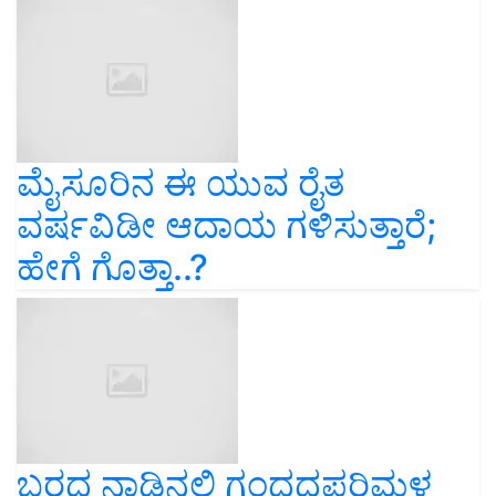
ಮೈಸೂರಿನ ಈ ಯುವ ರೈತ
ವರ್ಷವಿಡೀ ಆದಾಯ ಗಳಿಸುತ್ತಾರೆ;
ಹೇಗೆ ಗೊತ್ತಾ..?
ಬರದ ನಾಡಿನಲ್ಲಿ ಗಂಧದಪರಿಮಳ