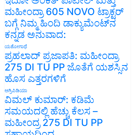
ಇದೋ ಅಂಕಿತ್ ಪಾಟೀಲ್ ಮತ್ತು
ಮಹೀಂದ್ರಾ 605 NOVO ಟ್ರಾಕ್ಟರ್
ಬಗ್ಗೆ ನಿಮ್ಮ ಹಿಂದಿ ಡಾಕ್ಯುಮೆಂಟ್‌ನ
ಕನ್ನಡ ಅನುವಾದ:
ಯಶೋಗಾಥೆ
ಪ್ರಹಲಾದ್ ಪ್ರಜಾಪತಿ: ಮಹೀಂದ್ರಾ
275 DI TU PP ಜೊತೆಗೆ ಯಶಸ್ಸಿನ
ಹೊಸ ಎತ್ತರಗಳಿಗೆ
ಅಗ್ರಿಪಿಡಿಯಾ
ವಿಮಲ್ ಕುಮಾರ್: ಕಡಿಮೆ
ಸಮಯದಲ್ಲಿ ಹೆಚ್ಚು ಕೆಲಸ –
ಮಹೀಂದ್ರ 275 DI TU PP
ಸಹಾಯದಿಂದ