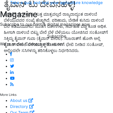
ತೈವಾನ್ ಟು ದೇವನಹಳ್ಳಿ!
Take a quiz and test your agriculture knowledge
Magazine
ಇತ್ತೀಚೆಗೆ ಬೆಂಗಳೂರು ಸುತ್ತ ಮಾತ್ರವಲ್ಲದೆ ರಾಜ್ಯದಾದ್ಯಂತ ದಾಳಿಂಬೆ
ಬೆಳೆಯುವವರ ಸಂಖ್ಯೆ ಹೆಚ್ಚಾಗಿದೆ. ಪರಿಣಾಮ, ಬೇಡಿಕೆ ಕುಸಿದು ದಾಳಿಂಬೆ
Subscribe to our print & digital magazines now
ಬೆಲೆ ಕಡಿಮೆಯಾಗಿದೆ. ಜೊತೆಗೆ ರೋಗಗಳು, ನಿರ್ವಹಣೆ ವೆಚ್ಚ ಕೂಡ ಅಧಿಕ.
ಹೀಗಾಗಿ ದಾಳಿಂಬೆ ಬಿಟ್ಟು ಬೇರೆ ಬೆಳೆ ಬೆಳೆಯಲು ಯೋಚಿಸಿದ ಸಂತೋಷ್‌ಗೆ
Subscribe
ಸಿಕ್ಕಿದ್ದು ತೈವಾನ್ ಗುವಾ (ತೈವಾನ್ ಪೇರಲ). ಗುಜರಾತ್‌ಗೆ ಹೋಗಿ ಅಲ್ಲಿ
We're social. Connect with us on:
ತೈವಾನ್ ಪೇರಲೆ ಬೆಳೆಯುತ್ತಿದ್ದ ತೋಟಗಳಿಗೆ ಭೇಟಿ ನೀಡಿದ ಸಂತೋಷ್,
ಅಲ್ಲಿಂದಲೇ ಸಸಿಗಳನ್ನು ತರಿಸಿಕೊಳ್ಳಲು ನಿರ್ಧರಿಸಿದರು.
More Links
About us
Directory
Our Team