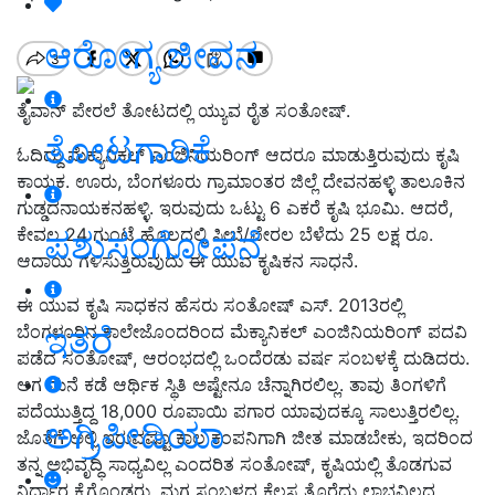
ಆರೋಗ್ಯ ಜೀವನ
ತೈವಾನ್ ಪೇರಲೆ ತೋಟದಲ್ಲಿ ಯ್ಯುವ ರೈತ ಸಂತೋಷ್.
ತೋಟಗಾರಿಕೆ
ಓದಿದ್ದು ಮೆಕ್ಯಾನಿಕಲ್ ಎಂಜಿನಿಯರಿಂಗ್ ಆದರೂ ಮಾಡುತ್ತಿರುವುದು ಕೃಷಿ
ಕಾಯಕ. ಊರು, ಬೆಂಗಳೂರು ಗ್ರಾಮಾಂತರ ಜಿಲ್ಲೆ ದೇವನಹಳ್ಳಿ ತಾಲೂಕಿನ
ಗುಡ್ಡದನಾಯಕನಹಳ್ಳಿ. ಇರುವುದು ಒಟ್ಟು 6 ಎಕರೆ ಕೃಷಿ ಭೂಮಿ. ಆದರೆ,
ಕೇವಲ 24 ಗುಂಟೆ ಹೊಲದಲ್ಲಿ ಸೀಬೆ/ಪೇರಲ ಬೆಳೆದು 25 ಲಕ್ಷ ರೂ.
ಪಶುಸಂಗೋಪನೆ
ಆದಾಯ ಗಳಿಸುತ್ತಿರುವುದು ಈ ಯುವ ಕೃಷಿಕನ ಸಾಧನೆ.
ಈ ಯುವ ಕೃಷಿ ಸಾಧಕನ ಹೆಸರು ಸಂತೋಷ್ ಎಸ್. 2013ರಲ್ಲಿ
ಇತರೆ
ಬೆಂಗಳೂರಿನ ಕಾಲೇಜೊಂದರಿಂದ ಮೆಕ್ಯಾನಿಕಲ್ ಎಂಜಿನಿಯರಿಂಗ್ ಪದವಿ
ಪಡೆದ ಸಂತೋಷ್, ಆರಂಭದಲ್ಲಿ ಒಂದೆರಡು ವರ್ಷ ಸಂಬಳಕ್ಕೆ ದುಡಿದರು.
ಆಗ ಮನೆ ಕಡೆ ಆರ್ಥಿಕ ಸ್ಥಿತಿ ಅಷ್ಟೇನೂ ಚೆನ್ನಾಗಿರಲಿಲ್ಲ. ತಾವು ತಿಂಗಳಿಗೆ
ಪದೆಯುತ್ತಿದ್ದ 18,000 ರೂಪಾಯಿ ಪಗಾರ ಯಾವುದಕ್ಕೂ ಸಾಲುತ್ತಿರಲಿಲ್ಲ.
ಅಗ್ರಿಪೀಡಿಯಾ
ಜೊತೆಗೆ ಅಲ್ಲಿ ಇರುವಷ್ಟೂ ಕಾಲ ಕಂಪನಿಗಾಗಿ ಜೀತ ಮಾಡಬೇಕು, ಇದರಿಂದ
ತನ್ನ ಅಭಿವೃದ್ಧಿ ಸಾಧ್ಯವಿಲ್ಲ ಎಂದರಿತ ಸಂತೋಷ್, ಕೃಷಿಯಲ್ಲಿ ತೊಡಗುವ
ನಿರ್ಧಾರ ಕೈಗೊಂಡರು. ಮಗ ಸಂಬಳದ ಕೆಲಸ ತೊರೆದು ಲಾಭವಿಲ್ಲದ