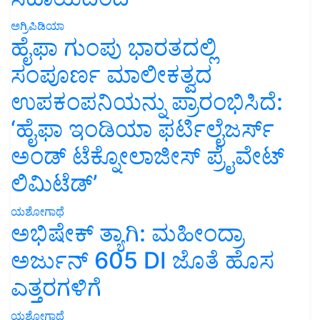
ಅಗ್ರಿಪಿಡಿಯಾ
ಹೈಫಾ ಗುಂಪು ಭಾರತದಲ್ಲಿ
ಸಂಪೂರ್ಣ ಮಾಲೀಕತ್ವದ
ಉಪಕಂಪನಿಯನ್ನು ಪ್ರಾರಂಭಿಸಿದೆ:
‘ಹೈಫಾ ಇಂಡಿಯಾ ಫರ್ಟಿಲೈಜರ್ಸ್
ಅಂಡ್ ಟೆಕ್ನೋಲಾಜೀಸ್ ಪ್ರೈವೇಟ್
ಲಿಮಿಟೆಡ್’
ಯಶೋಗಾಥೆ
ಅಭಿಷೇಕ್ ತ್ಯಾಗಿ: ಮಹೀಂದ್ರಾ
ಅರ್ಜುನ್ 605 DI ಜೊತೆ ಹೊಸ
ಎತ್ತರಗಳಿಗೆ
ಯಶೋಗಾಥೆ