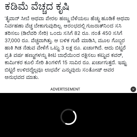
ಕಡಿಮೆ ವೆಚ್ಚದ ಕೃಷಿ
‘ತೈವಾನ್ ಸೀಬೆ ಅಥವಾ ಪೇರಲ ಹಣ್ಣು ಬೆಳೆಯಲು ಹೆಚ್ಚು ಹೂಡಿಕೆ ಅಥವಾ
ನಿರ್ವಹಣಾ ವೆಚ್ಚ ಬೇಕಾಗುವುದಿಲ್ಲ. ಆರಂಭದಲ್ಲಿ ಗುಜರಾತ್‌ನಿಂದ ಸಸಿ
ತರಿಸಲು (ಡಿಲೆವರಿ ಸೇರಿ) ಒಂದು ಸಸಿಗೆ 82 ರೂ. ನಂತೆ 450 ಸಸಿಗೆ
37,000 ರೂ. ವೆಚ್ಚವಾಗಿತ್ತು. ಆ ಬಳಿಕ ಗುಣಿ ಮಾಡಿಸಿ, ಮೂಲ ಗೊಬ್ಬರ
ಹಾಕಿ ಗಿಡ ನೆಡುವ ವೇಳೆಗೆ ಒಟ್ಟು 3 ಲಕ್ಷ ರೂ. ಖರ್ಚಾಗಿದೆ. ಅದು ಬಿಟ್ಟರೆ
ಪ್ರತಿ ವರ್ಷ ಹಣ್ಣುಗಳನ್ನು ಕೀಟ ಬಾಧೆಯಿಂದ ರಕ್ಷಿಸಲು ಕಟ್ಟುವ ಕವರ್,
ಕಾರ್ಮಿಕರ ಕೂಲಿ ಸೇರಿ ತಿಂಗಳಿಗೆ 15 ಸಾವಿರ ರೂ. ಖರ್ಚಾಗುತ್ತದೆ. ಇಷ್ಟು
ಬಿಟ್ಟರೆ ಉಳಿದದ್ದೆಲ್ಲವೂ ಲಾಭವೇ’ ಎನ್ನುವುದು ಸಂತೋಷ್ ಅವರ
ಅನುಭವದ ಮಾತು.
ADVERTISEMENT