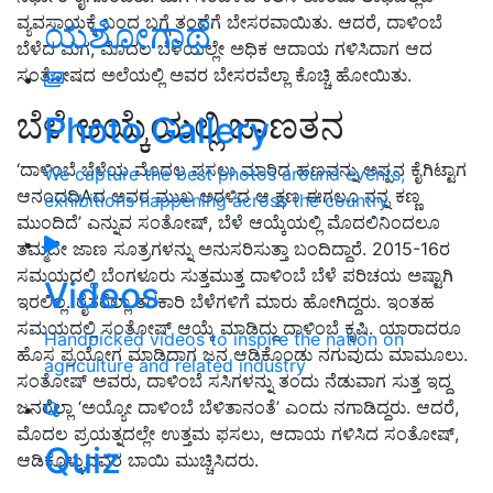
ವ್ಯವಸಾಯಕ್ಕೆ ಬಂದ ಬಗ್ಗೆ ತಂದೆಗೆ ಬೇಸರವಾಯಿತು. ಆದರೆ, ದಾಳಿಂಬೆ
ಯಶೋಗಾಥೆ
ಬೆಳೆದ ಮಗ, ಮೊದಲ ಬೆಳೆಯಲ್ಲೇ ಅಧಿಕ ಆದಾಯ ಗಳಿಸಿದಾಗ ಆದ
ಸಂತೋಷದ ಅಲೆಯಲ್ಲಿ ಅವರ ಬೇಸರವೆಲ್ಲಾ ಕೊಚ್ಚಿ ಹೋಯಿತು.
ಬೆಳೆ ಆಯ್ಕೆಯಲ್ಲಿ ಜಾಣತನ
Photo Gallery
‘ದಾಳಿಂಬೆ ಬೆಳೆಯ ಮೊದಲ ಫಸಲು ಮಾರಿದ ಹಣವನ್ನು ಅಪ್ಪನ ಕೈಗಿಟ್ಟಾಗ
We capture the best photos around events,
ಆನಂದದಿAದ ಅವರ ಮುಖ ಅರಳಿದ ಆ ಕ್ಷಣ ಈಗಲೂ ನನ್ನ ಕಣ್ಣ
exhibitions happening across the country
ಮುಂದಿದೆ’ ಎನ್ನುವ ಸಂತೋಷ್, ಬೆಳೆ ಆಯ್ಕೆಯಲ್ಲಿ ಮೊದಲಿನಿಂದಲೂ
ತಮ್ಮದೇ ಜಾಣ ಸೂತ್ರಗಳನ್ನು ಅನುಸರಿಸುತ್ತಾ ಬಂದಿದ್ದಾರೆ. 2015-16ರ
ಸಮಯದಲ್ಲಿ ಬೆಂಗಳೂರು ಸುತ್ತಮುತ್ತ ದಾಳಿಂಬೆ ಬೆಳೆ ಪರಿಚಯ ಅಷ್ಟಾಗಿ
Videos
ಇರಲಿಲ್ಲ. ರೈತರೆಲ್ಲಾ ತರಕಾರಿ ಬೆಳೆಗಳಿಗೆ ಮಾರು ಹೋಗಿದ್ದರು. ಇಂತಹ
ಸಮಯದಲ್ಲಿ ಸಂತೋಷ್ ಆಯ್ಕೆ ಮಾಡಿದ್ದು ದಾಳಿಂಬೆ ಕೃಷಿ. ಯಾರಾದರೂ
Handpicked videos to inspire the nation on
ಹೊಸ ಪ್ರಯೋಗ ಮಾಡಿದಾಗ ಜನ ಆಡಿಕೊಂಡು ನಗುವುದು ಮಾಮೂಲು.
agriculture and related industry
ಸಂತೋಷ್ ಅವರು, ದಾಳಿಂಬೆ ಸಸಿಗಳನ್ನು ತಂದು ನೆಡುವಾಗ ಸುತ್ತ ಇದ್ದ
ಜನರೆಲ್ಲಾ ‘ಅಯ್ಯೋ ದಾಳಿಂಬೆ ಬೆಳಿತಾನಂತೆ’ ಎಂದು ನಗಾಡಿದ್ದರು. ಆದರೆ,
ಮೊದಲ ಪ್ರಯತ್ನದಲ್ಲೇ ಉತ್ತಮ ಫಸಲು, ಆದಾಯ ಗಳಿಸಿದ ಸಂತೋಷ್,
Quiz
ಆಡಿಕೊಳ್ಳುವವರ ಬಾಯಿ ಮುಚ್ಚಿಸಿದರು.