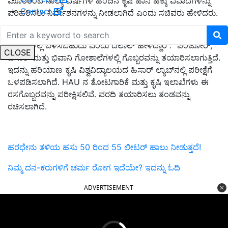
ಮೂರರಿಂದ ನಾಲ್ಕು ವರ್ಷಗಳ ಹಿಂದಿನ ಕೃಷಿ ಹಾನಿ ಹಕ್ಕು ವಿವಾದಗಳನ್ನು
Contact
ಪರಿಹರಿಸಲು ನಿರ್ದೇಶನಗಳನ್ನು ನೀಡಲಾಗಿದೆ ಎಂದು ಸಚಿವರು ಹೇಳಿದರು.
ಹಸುವಿನ ಸಗಣಿ ಗೊಬ್ಬರವನ್ನು (
ಫಾಸ್ಫೇಟ್-ಭರಿತ ಸಾವಯವ ಗೊಬ್ಬರ)
ಹೊಲಗಳಲ್ಲಿ ಬಳಸಬಹುದು ಎಂದು ದಲಾಲ್ ಹೇಳಿದ್ದಾರೆ . "ಪಿಂಜೋರ್,
CLOSE
ಹಿಸಾರ್ ಮತ್ತು ಭಿವಾನಿ ಗೋಶಾಲೆಗಳಲ್ಲಿ ಗೊಬ್ಬರವನ್ನು ತಯಾರಿಸಲಾಗುತ್ತಿದೆ.
ಇದನ್ನು ಹರಿಯಾಣ ಕೃಷಿ ವಿಶ್ವವಿದ್ಯಾಲಯದ ಹಿಸಾರ್ ಲ್ಯಾಬ್‌ನಲ್ಲಿ ಪರೀಕ್ಷೆಗೆ
ಒಳಪಡಿಸಲಾಗಿದೆ. HAU ನ ತೋಟಗಾರಿಕೆ ಮತ್ತು ಕೃಷಿ ಇಲಾಖೆಗಳು ಈ
ರಸಗೊಬ್ಬರವನ್ನು ಪರೀಕ್ಷಿಸಲಿವೆ. ವರದಿ ತಯಾರಿಸಲು ತಂಡವನ್ನು
ರಚಿಸಲಾಗಿದೆ.
ಹರಧೇನು ತಳಿಯ ಹಸು 50 ರಿಂದ 55 ಲೀಟರ್ ಹಾಲು ನೀಡುತ್ತದೆ!
ನಿಮ್ಮ ದನ-ಕರುಗಳಿಗೆ ಚರ್ಮ ರೋಗ ಇದೆಯೇ? ಇದನ್ನು ಓದಿ
ADVERTISEMENT