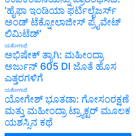
‘ಹೈಫಾ ಇಂಡಿಯಾ ಫರ್ಟಿಲೈಜರ್ಸ್
ಅಂಡ್ ಟೆಕ್ನೋಲಾಜೀಸ್ ಪ್ರೈವೇಟ್
ಲಿಮಿಟೆಡ್’
ಯಶೋಗಾಥೆ
ಅಭಿಷೇಕ್ ತ್ಯಾಗಿ: ಮಹೀಂದ್ರಾ
ಅರ್ಜುನ್ 605 DI ಜೊತೆ ಹೊಸ
ಎತ್ತರಗಳಿಗೆ
ಯಶೋಗಾಥೆ
ಯೋಗೇಶ್ ಭೂತಡಾ: ಗೋಸಂರಕ್ಷಣೆ
ಮತ್ತು ಮಹೀಂದ್ರಾ ಟ್ರ್ಯಾಕ್ಟರ್ ಮೂಲಕ
ಯಶಸ್ಸಿನ ಕಥೆ