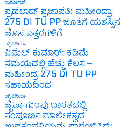
ಯಶೋಗಾಥೆ
ಪ್ರಹಲಾದ್ ಪ್ರಜಾಪತಿ: ಮಹೀಂದ್ರಾ
275 DI TU PP ಜೊತೆಗೆ ಯಶಸ್ಸಿನ
ಹೊಸ ಎತ್ತರಗಳಿಗೆ
ಅಗ್ರಿಪಿಡಿಯಾ
ವಿಮಲ್ ಕುಮಾರ್: ಕಡಿಮೆ
ಸಮಯದಲ್ಲಿ ಹೆಚ್ಚು ಕೆಲಸ –
ಮಹೀಂದ್ರ 275 DI TU PP
ಸಹಾಯದಿಂದ
ಅಗ್ರಿಪಿಡಿಯಾ
ಹೈಫಾ ಗುಂಪು ಭಾರತದಲ್ಲಿ
ಸಂಪೂರ್ಣ ಮಾಲೀಕತ್ವದ
ಉಪಕಂಪನಿಯನ್ನು ಪ್ರಾರಂಭಿಸಿದೆ: