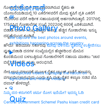
ಯಶೋಗಾಥೆ
ಗೋಶಾಲೆಗಳೊಂದಿಗೆ ಪಾಲುದಾರರಾಗಿರುವ ರೈತರು ಈ
ಯೋಜನೆಯಡಿಯಲ್ಲಿ 10 ಎಕರೆಗಳವರೆಗೆ ಮೇವು ಕೃಷಿಗೆ ಪ್ರತಿ ಎಕರೆಗೆ
10,000ದ ವರೆಗೆ ಆರ್ಥಿಕ ಸಹಾಯಧನಕ್ಕೆ ಅರ್ಹರಾಗಿರುತ್ತಾರೆ. 2017ರಲ್ಲಿ
175ರಷ್ಟಿದ್ದ ಗೋಶಾಲೆಗಳ ಸಂಖ್ಯೆ 2022ರಲ್ಲಿ 600ಕ್ಕೆ ಏರಿಕೆಯಾಗಿದೆ.
Photo Gallery
ಬಿಡಾಡಿ ದನಗಳ ಸಂಖ್ಯೆ ಹೆಚ್ಚಾದ ಕಾರಣ, ಹೆಚ್ಚಿನ ಗೋಶಾಲೆಗಳು ಇನ್ನೂ
ದಟ್ಟಣೆಯಿಂದ ಕೂಡಿವೆ.
We capture the best photos around events,
exhibitions happening across the country
ಹೌದು! ಹರಿಯಾಣ ಸರ್ಕಾರವು
ಮೇವು ಬೆಳೆಸಲು ರೈತರನ್ನು ಉತ್ತೇಜಿಸಲು
ಮತ್ತು ಬಿಡಾಡಿ ದನಗಳ ಸಂಖ್ಯೆಯಲ್ಲಿನ ಹೆಚ್ಚಳದಿಂದ ಮೇವಿನ
ಕೊರತೆಯಿಂದ ಬಳಲುತ್ತಿರುವ ಗೋಶಾಲೆಗಳಿಗೆ ಸಹಾಯ ಮಾಡಲು “ಚಾರ
Videos
ಬಿಜೈ ಯೋಜನೆ” ಯನ್ನು ಆರಂಭಿಸಿದೆ.
ನೇರ ಲಾಭ ವರ್ಗಾವಣೆ ಮೂಲಕ ರೈತರ ಬ್ಯಾಂಕ್ ಖಾತೆಗೆ ಹಣವನ್ನು
Handpicked videos to inspire the nation on
ವರ್ಗಾಯಿಸಲಾಗುವುದು ಎಂದು ಕೃಷಿ ಮತ್ತು ರೈತರ ಕಲ್ಯಾಣ ಸಚಿವ ಜೆಪಿ
agriculture and related industry
ದಲಾಲ್ ಹೇಳಿದ್ದಾರೆ.
ನಿಮ್ಮ ದನ-ಕರುಗಳಿಗೆ ಚರ್ಮ ರೋಗ ಇದೆಯೇ? ಇದನ್ನು ಓದಿ
Quiz
Central Government Scheme! Pashu kisan credit card