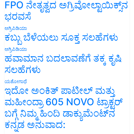
FPO ನೇತೃತ್ವದ ಅಗ್ರಿವೋಲ್ಟಾಯಿಕ್ಸ್‌ನ
ಭರವಸೆ
ಅಗ್ರಿಪಿಡಿಯಾ
ಕಬ್ಬು ಬೆಳೆಯಲು ಸೂಕ್ತ ಸಲಹೆಗಳು
ಅಗ್ರಿಪಿಡಿಯಾ
ಹವಾಮಾನ ಬದಲಾವಣೆಗೆ ತಕ್ಕ ಕೃಷಿ
ಸಲಹೆಗಳು
ಯಶೋಗಾಥೆ
ಇದೋ ಅಂಕಿತ್ ಪಾಟೀಲ್ ಮತ್ತು
ಮಹೀಂದ್ರಾ 605 NOVO ಟ್ರಾಕ್ಟರ್
ಬಗ್ಗೆ ನಿಮ್ಮ ಹಿಂದಿ ಡಾಕ್ಯುಮೆಂಟ್‌ನ
ಕನ್ನಡ ಅನುವಾದ: