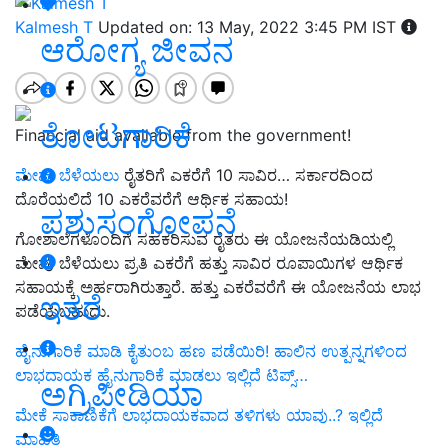
Kalmesh T
Updated on: 13 May, 2022 3:45 PM IST
ಆರೋಗ್ಯ ಜೀವನ
ತೋಟಗಾರಿಕೆ
Financial aid available from the government!
ಮೇವು ಬೆಳೆಯಲು
ರೈತರಿಗೆ ಎಕರೆಗೆ 10 ಸಾವಿರ… ಸರ್ಕಾರದಿಂದ
ದೊರೆಯಲಿದೆ 10 ಎಕರೆವರೆಗೆ ಆರ್ಥಿಕ ಸಹಾಯ!
ಪಶುಸಂಗೋಪನೆ
ಗೋಶಾಲೆಗಳೊಂದಿಗೆ ಸಹಕರಿಸುವ ರೈತರು ಈ ಯೋಜನೆಯಡಿಯಲ್ಲಿ
ಮೇವು ಬೆಳೆಯಲು ಪ್ರತಿ ಎಕರೆಗೆ ಹತ್ತು ಸಾವಿರ ರೂಪಾಯಿಗಳ ಆರ್ಥಿಕ
ಸಹಾಯಕ್ಕೆ ಅರ್ಹರಾಗಿರುತ್ತಾರೆ. ಹತ್ತು ಎಕರೆವರೆಗೆ ಈ ಯೋಜನೆಯ ಲಾಭ
ಇತರೆ
ಪಡೆಯಬಹುದು.
ಹೈನುಗಾರಿಕೆ ಮಾಡಿ ಕೈತುಂಬ ಹಣ ಪಡೆಯಿರಿ! ಹಾಲಿನ ಉತ್ಪನ್ನಗಳಿಂದ
ಲಾಭದಾಯಕ ಹೈನುಗಾರಿಕೆ ಮಾಡಲು ಇಲ್ಲಿದೆ ಟಿಪ್ಸ್…
ಅಗ್ರಿಪೀಡಿಯಾ
ಮೇಕೆ ಸಾಕಾಣಿಕೆಗೆ ಲಾಭದಾಯಕವಾದ ತಳಿಗಳು ಯಾವು..? ಇಲ್ಲಿದೆ
ಮಾಹಿತಿ