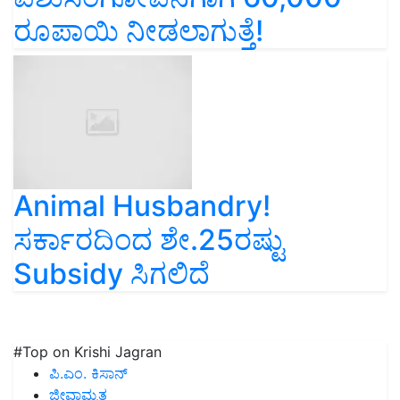
ರೂಪಾಯಿ ನೀಡಲಾಗುತ್ತೆ!
Animal Husbandry!
ಸರ್ಕಾರದಿಂದ ಶೇ.25ರಷ್ಟು
Subsidy ಸಿಗಲಿದೆ
#Top on Krishi Jagran
ಪಿ.ಎಂ. ಕಿಸಾನ್
ಜೀವಾಮೃತ