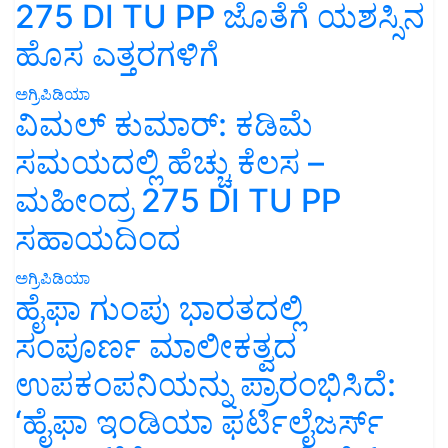
275 DI TU PP ಜೊತೆಗೆ ಯಶಸ್ಸಿನ
ಹೊಸ ಎತ್ತರಗಳಿಗೆ
ಅಗ್ರಿಪಿಡಿಯಾ
ವಿಮಲ್ ಕುಮಾರ್: ಕಡಿಮೆ
ಸಮಯದಲ್ಲಿ ಹೆಚ್ಚು ಕೆಲಸ –
ಮಹೀಂದ್ರ 275 DI TU PP
ಸಹಾಯದಿಂದ
ಅಗ್ರಿಪಿಡಿಯಾ
ಹೈಫಾ ಗುಂಪು ಭಾರತದಲ್ಲಿ
ಸಂಪೂರ್ಣ ಮಾಲೀಕತ್ವದ
ಉಪಕಂಪನಿಯನ್ನು ಪ್ರಾರಂಭಿಸಿದೆ:
‘ಹೈಫಾ ಇಂಡಿಯಾ ಫರ್ಟಿಲೈಜರ್ಸ್