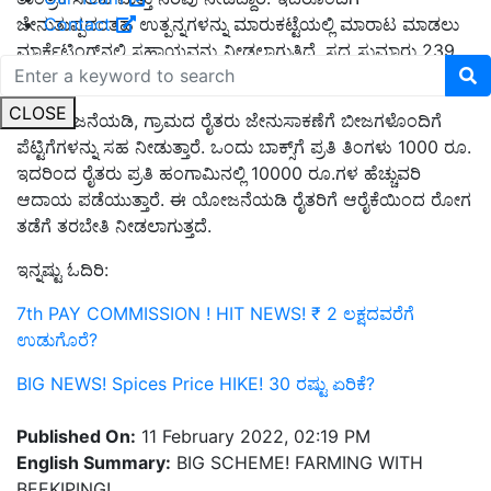
Contact
ಜೇನುತುಪ್ಪದಂತಹ ಉತ್ಪನ್ನಗಳನ್ನು ಮಾರುಕಟ್ಟೆಯಲ್ಲಿ ಮಾರಾಟ ಮಾಡಲು
ಮಾರ್ಕೆಟಿಂಗ್‌ನಲ್ಲಿ ಸಹಾಯವನ್ನು ನೀಡಲಾಗುತ್ತಿದೆ. ಸದ್ಯ ಸುಮಾರು 239
ಕೆಜಿ ಜೇನು ಮಾರಾಟದಿಂದ 95600 ರೂ.ವರೆಗೆ ಆದಾಯ ಬಂದಿದೆ.
CLOSE
ಈ ಯೋಜನೆಯಡಿ, ಗ್ರಾಮದ ರೈತರು ಜೇನುಸಾಕಣೆಗೆ ಬೀಜಗಳೊಂದಿಗೆ
ಪೆಟ್ಟಿಗೆಗಳನ್ನು ಸಹ ನೀಡುತ್ತಾರೆ. ಒಂದು ಬಾಕ್ಸ್‌ಗೆ ಪ್ರತಿ ತಿಂಗಳು 1000 ರೂ.
ಇದರಿಂದ ರೈತರು ಪ್ರತಿ ಹಂಗಾಮಿನಲ್ಲಿ 10000 ರೂ.ಗಳ ಹೆಚ್ಚುವರಿ
ಆದಾಯ ಪಡೆಯುತ್ತಾರೆ. ಈ ಯೋಜನೆಯಡಿ ರೈತರಿಗೆ ಆರೈಕೆಯಿಂದ ರೋಗ
ತಡೆಗೆ ತರಬೇತಿ ನೀಡಲಾಗುತ್ತದೆ.
ಇನ್ನಷ್ಟು ಓದಿರಿ:
7th PAY COMMISSION ! HIT NEWS! ₹ 2 ಲಕ್ಷದವರೆಗೆ
ಉಡುಗೊರೆ?
BIG NEWS! Spices Price HIKE! 30 ರಷ್ಟು ಏರಿಕೆ?
Published On:
11 February 2022, 02:19 PM
English Summary:
BIG SCHEME! FARMING WITH
BEEKIPING!