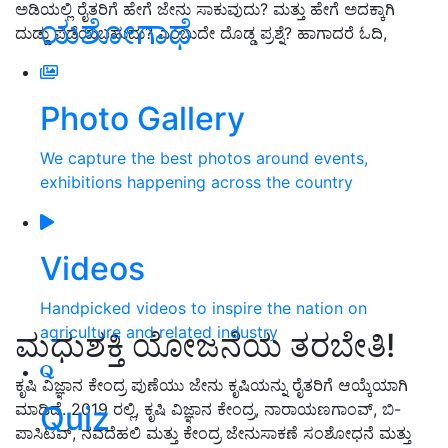
ಅಡಿಯಲ್ಲಿ ರೈತರಿಗೆ ಹೇಗೆ ಜೇನು ಸಾಕುವುದು? ಮತ್ತು ಹೇಗೆ ಅದಕ್ಕಾಗಿ
ಯಶೋಗಾಥೆ
ದುಡ್ಡು ಪಡೆಯಬಹುದು? ಎಂಬುದೇ ದೊಡ್ಡ ಪ್ರಶ್ನೆ? ಹಾಗಾದರೆ ಓದಿ,
Photo Gallery
We capture the best photos around events,
exhibitions happening across the country
Videos
Handpicked videos to inspire the nation on
agriculture and related industry
ಮಧುಶಕ್ತಿ ಯೋಜನೆಯ ತರಬೇತಿ!
ಕೃಷಿ ವಿಜ್ಞಾನ ಕೇಂದ್ರ ಪುಣೆಯು ಜೇನು ಕೃಷಿಯನ್ನು ರೈತರಿಗೆ ಆಯ್ಕೆಯಾಗಿ
Quiz
ಮಾಡಿದೆ. 2019 ರಲ್ಲಿ, ಕೃಷಿ ವಿಜ್ಞಾನ ಕೇಂದ್ರ, ನಾರಾಯಣಗಾಂವ್, ಬಿ-
ಪಾಸಿಟಿವ್, ನವದೆಹಲಿ ಮತ್ತು ಕೇಂದ್ರ ಜೇನುಸಾಕಣೆ ಸಂಶೋಧನೆ ಮತ್ತು