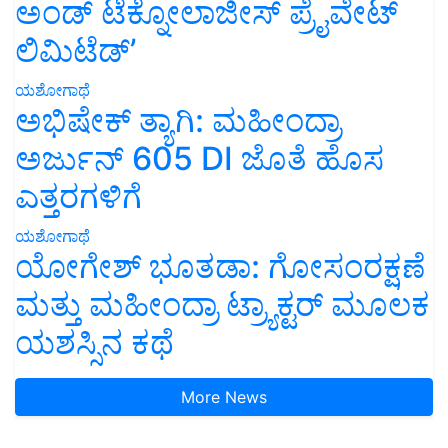
ಅಂಡ್ ಟೆಕ್ನೋಲಾಜೀಸ್ ಪ್ರೈವೇಟ್
ಲಿಮಿಟೆಡ್’
ಯಶೋಗಾಥೆ
ಅಭಿಷೇಕ್ ತ್ಯಾಗಿ: ಮಹೀಂದ್ರಾ
ಅರ್ಜುನ್ 605 DI ಜೊತೆ ಹೊಸ
ಎತ್ತರಗಳಿಗೆ
ಯಶೋಗಾಥೆ
ಯೋಗೇಶ್ ಭೂತಡಾ: ಗೋಸಂರಕ್ಷಣೆ
ಮತ್ತು ಮಹೀಂದ್ರಾ ಟ್ರ್ಯಾಕ್ಟರ್ ಮೂಲಕ
ಯಶಸ್ಸಿನ ಕಥೆ
More News