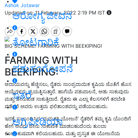
Ashok Jotawar
ಆರೋಗ್ಯ ಜೀವನ
Updated on: 11 February, 2022 2:19 PM IST
ತೋಟಗಾರಿಕೆ
BIG SCHEME! FARMING WITH BEEKIPING!
FARMING WITH
ಪಶುಸಂಗೋಪನೆ
BEEKIPING:
ಆದಾಯವನ್ನು ಹೆಚ್ಚಿಸಲು, ರೈತರು ಸಾಂಪ್ರದಾಯಿಕ ಕೃಷಿಯ ಜೊತೆಗೆ ಹೊಸ
ಆಯ್ಕೆಗಳನ್ನು ಪ್ರಯತ್ನಿಸುತ್ತಾರೆ. ಹಾಗೆಯೆ ಪಶುಪಾಲನೆ, ಆಡು ಸಾಕುವುದು
ಇತರೆ
ಮತ್ತು ಜೇನುಕುಡ ಸಾಕುತ್ತಿದಾರೆ. ರೈತರು ಈ ಎಲ್ಲಾ ಕೆಲಸಗಳಿಗೆ ತರಬೇತಿ
ಪಡೆದರೆ ಅವರು ಉತ್ತಮ ಫಲಿತಾಂಶವನ್ನು ಪಡೆಯಬಹುದು.
ಅಗ್ರಿಪೀಡಿಯಾ
ಇದಕ್ಕೆ ಸಂಬಂಧಿಸಿದ 'ಮಧುಶಕ್ತಿ ಯೋಜನೆ' ರೈತರಿಗೆ ತಮ್ಮ ಕೃಷಿ ಯೊಂದಿಗೆ
ಹೇಗೆ ಅವರು ಜೇನು ಸಾಕಾಣಿಕೆ ಮಾಡಬಹುದೆಂದು ತುಂಬಾ
ಕೂಲಂಕುಷವಾಗಿ ಕಲಿಯಬಹುದು. ಮತ್ತು ಪ್ರಸ್ತುತ ಈ ಯೋಜನೆಯ