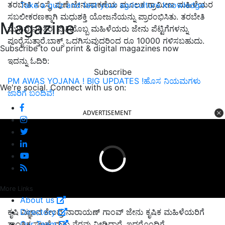
ತರಬೇತಿ ಸಂಸ್ಥೆ, ಪುಣೆ ಜೇನುಸಾಕಣೆಯ ಮೂಲಕ ಗ್ರಾಮೀಣ ಮಹಿಳೆಯರ
Take a quiz and test your agriculture knowledge
ಸಬಲೀಕರಣಕ್ಕಾಗಿ ಮಧುಶಕ್ತಿ ಯೋಜನೆಯನ್ನು ಪ್ರಾರಂಭಿಸಿತು. ತರಬೇತಿ
Magazine
ಮುಗಿದ ನಂತರ, ಪ್ರತಿಯೊಬ್ಬ ಮಹಿಳೆಯರು ಜೇನು ಪೆಟ್ಟಿಗೆಗಳನ್ನು
ಪೂರೈಸುತ್ತಾರೆ.ಬಾಕ್ಸ್ ಒದಗಿಸುವುದರಿಂದ ರೂ 10000 ಗಳಿಸಬಹುದು.
Subscribe to our print & digital magazines now
ಇದನ್ನು ಓದಿರಿ:
Subscribe
PM AWAS YOJANA ! BIG UPDATES !ಹೊಸ ನಿಯಮಗಳು
We're social. Connect with us on:
ಜಾರಿಗೆ ಬಂದಿವೆ!
ADVERTISEMENT
More Links
About us
Directory
ಕೃಷಿ ವಿಜ್ಞಾನ ಕೇಂದ್ರ ನಾರಾಯಣ್ ಗಾಂವ್ ಜೇನು ಕೃಷಿಕ ಮಹಿಳೆಯರಿಗೆ
Our Team
ತಾಂತ್ರಿಕ ಸಲಹೆ ಮತ್ತು ನೆರವು ನೀಡಿದ್ದಾರೆ. ಇದರೊಂದಿಗೆ