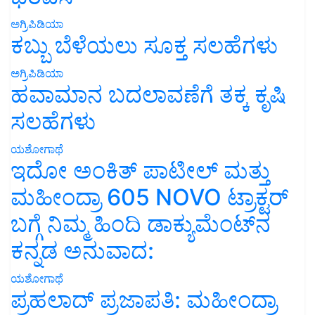
ಅಗ್ರಿಪಿಡಿಯಾ
ಕಬ್ಬು ಬೆಳೆಯಲು ಸೂಕ್ತ ಸಲಹೆಗಳು
ಅಗ್ರಿಪಿಡಿಯಾ
ಹವಾಮಾನ ಬದಲಾವಣೆಗೆ ತಕ್ಕ ಕೃಷಿ
ಸಲಹೆಗಳು
ಯಶೋಗಾಥೆ
ಇದೋ ಅಂಕಿತ್ ಪಾಟೀಲ್ ಮತ್ತು
ಮಹೀಂದ್ರಾ 605 NOVO ಟ್ರಾಕ್ಟರ್
ಬಗ್ಗೆ ನಿಮ್ಮ ಹಿಂದಿ ಡಾಕ್ಯುಮೆಂಟ್‌ನ
ಕನ್ನಡ ಅನುವಾದ:
ಯಶೋಗಾಥೆ
ಪ್ರಹಲಾದ್ ಪ್ರಜಾಪತಿ: ಮಹೀಂದ್ರಾ