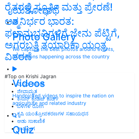
ರೈತರಲ್ಲಿ ಸ್ಫೂರ್ತಿ ಮತ್ತು ಪ್ರೇರಣೆ!
ಯಶೋಗಾಥೆ
ಆತ್ಮನಿರ್ಭರ ಭಾರತ:
ಫಲಾನುಭವಿಗಳಿಗೆ ಜೇನು ಪೆಟ್ಟಿಗೆ,
Photo Gallery
ಅಗರಬತ್ತಿ ತಯಾರಿಕಾ ಯಂತ್ರ
We capture the best photos around events,
ವಿತರಣೆ
exhibitions happening across the country
#Top on Krishi Jagran
Videos
ಪಿ.ಎಂ. ಕಿಸಾನ್
ಜೀವಾಮೃತ
Handpicked videos to inspire the nation on
ಕಿಸಾನ್ ಕ್ರೇಡಿಟ್ ಕಾರ್ಡ್
agriculture and related industry
ಬೆಳೆಗಳ ರೋಗ
ಕೃಷಿ ಯಂತ್ರೋಪಕರಣಗಳ ಸಹಾಯಧನ
ಆಡು ಸಾಕಾಣಿಕೆ
Quiz
ಉದ್ಯೋಗ