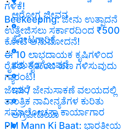
ಗಳಿಕೆ!
ಆರೋಗ್ಯ ಜೀವನ
Beekeeping: ಜೇನು ಉತ್ಪಾದನೆ
ಉತ್ತೇಜಿಸಲು ಸರ್ಕಾರದಿಂದ ₹500
ತೋಟಗಾರಿಕೆ
ಕೋಟಿ ಅನುಮೋದನೆ!
ಈ 10 ಲಾಭದಾಯಕ ಕೃಷಿಗಳಿಂದ
ಪಶುಸಂಗೋಪನೆ
ರೈತರು ಕೈತುಂಬ ಹಣ ಗಳಿಸುವುದು
ಗ್ಯಾರಂಟಿ!
ಇತರೆ
ಜೇನು / ಜೇನುಸಾಕಣೆ ವಲಯದಲ್ಲಿ
ತಾಂತ್ರಿಕ ನಾವೀನ್ಯತೆಗಳ ಕುರಿತು
ಸಮಾಲೋಚನಾ ಕಾರ್ಯಾಗಾರ
ಅಗ್ರಿಪೀಡಿಯಾ
PM Mann Ki Baat: ಭಾರತೀಯ