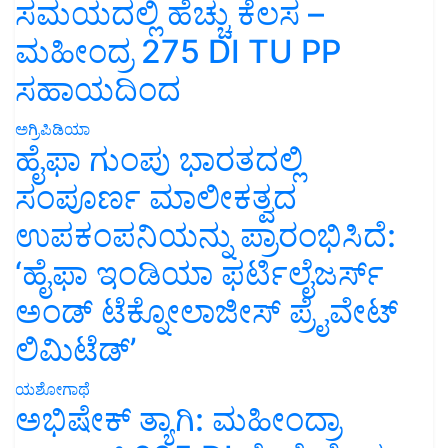
ಸಮಯದಲ್ಲಿ ಹೆಚ್ಚು ಕೆಲಸ –
ಮಹೀಂದ್ರ 275 DI TU PP
ಸಹಾಯದಿಂದ
ಅಗ್ರಿಪಿಡಿಯಾ
ಹೈಫಾ ಗುಂಪು ಭಾರತದಲ್ಲಿ
ಸಂಪೂರ್ಣ ಮಾಲೀಕತ್ವದ
ಉಪಕಂಪನಿಯನ್ನು ಪ್ರಾರಂಭಿಸಿದೆ:
‘ಹೈಫಾ ಇಂಡಿಯಾ ಫರ್ಟಿಲೈಜರ್ಸ್
ಅಂಡ್ ಟೆಕ್ನೋಲಾಜೀಸ್ ಪ್ರೈವೇಟ್
ಲಿಮಿಟೆಡ್’
ಯಶೋಗಾಥೆ
ಅಭಿಷೇಕ್ ತ್ಯಾಗಿ: ಮಹೀಂದ್ರಾ