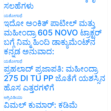
ಸಲಹೆಗಳು
ಯಶೋಗಾಥೆ
ಇದೋ ಅಂಕಿತ್ ಪಾಟೀಲ್ ಮತ್ತು
ಮಹೀಂದ್ರಾ 605 NOVO ಟ್ರಾಕ್ಟರ್
ಬಗ್ಗೆ ನಿಮ್ಮ ಹಿಂದಿ ಡಾಕ್ಯುಮೆಂಟ್‌ನ
ಕನ್ನಡ ಅನುವಾದ:
ಯಶೋಗಾಥೆ
ಪ್ರಹಲಾದ್ ಪ್ರಜಾಪತಿ: ಮಹೀಂದ್ರಾ
275 DI TU PP ಜೊತೆಗೆ ಯಶಸ್ಸಿನ
ಹೊಸ ಎತ್ತರಗಳಿಗೆ
ಅಗ್ರಿಪಿಡಿಯಾ
ವಿಮಲ್ ಕುಮಾರ್: ಕಡಿಮೆ