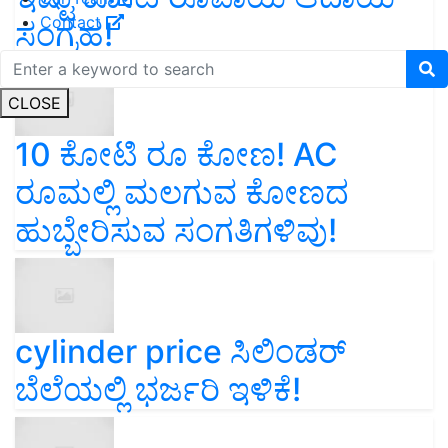
Contact
ಸಂಗ್ರಹ!
CLOSE
10 ಕೋಟಿ ರೂ ಕೋಣ! AC
ರೂಮಲ್ಲಿ ಮಲಗುವ ಕೋಣದ
ಹುಬ್ಬೇರಿಸುವ ಸಂಗತಿಗಳಿವು!
cylinder price ಸಿಲಿಂಡರ್‌
ಬೆಲೆಯಲ್ಲಿ ಭರ್ಜರಿ ಇಳಿಕೆ!