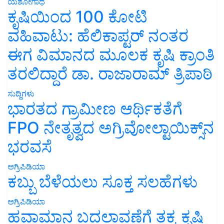
ಯಶೋಗಾಥೆ
ಕೃಷಿಯಿಂದ 100 ಕೋಟಿ
ವಹಿವಾಟು: ಹೆಲಿಕಾಪ್ಟರ್ ನಂತರ
ಈಗ ವಿಮಾನದ ಮೂಲಕ ಕೃಷಿ ಕ್ರಾಂತಿ
ತರಲಿದ್ದಾರೆ ಡಾ. ರಾಜಾರಾಮ್ ತ್ರಿಪಾಠಿ
ಸುದ್ದಿಗಳು
ಭಾರತದ ಗ್ರಾಮೀಣ ಆರ್ಥಿಕತೆಗೆ
FPO ನೇತೃತ್ವದ ಅಗ್ರಿವೋಲ್ಟಾಯಿಕ್ಸ್‌ನ
ಭರವಸೆ
ಅಗ್ರಿಪಿಡಿಯಾ
ಕಬ್ಬು ಬೆಳೆಯಲು ಸೂಕ್ತ ಸಲಹೆಗಳು
ಅಗ್ರಿಪಿಡಿಯಾ
ಹವಾಮಾನ ಬದಲಾವಣೆಗೆ ತಕ್ಕ ಕೃಷಿ