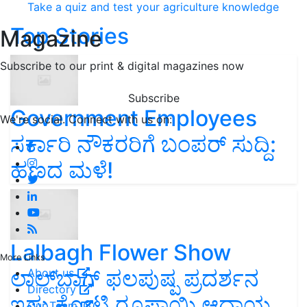
Take a quiz and test your agriculture knowledge
Top Stories
Magazine
Subscribe to our print & digital magazines now
Subscribe
Government Employees
We're social. Connect with us on:
ಸರ್ಕಾರಿ ನೌಕರರಿಗೆ ಬಂಪರ್‌ ಸುದ್ದಿ:
ಹಣದ ಮಳೆ!
Lalbagh Flower Show
More Links
ಲಾಲ್‌ಬಾಗ್ ಫಲಪುಷ್ಪ ಪ್ರದರ್ಶನ
About us
Directory
ಇಷ್ಟು ಕೋಟಿ ರೂಪಾಯಿ ಆದಾಯ
Our Team