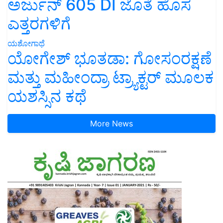
ಅರ್ಜುನ್ 605 DI ಜೊತೆ ಹೊಸ
ಎತ್ತರಗಳಿಗೆ
ಯಶೋಗಾಥೆ
ಯೋಗೇಶ್ ಭೂತಡಾ: ಗೋಸಂರಕ್ಷಣೆ
ಮತ್ತು ಮಹೀಂದ್ರಾ ಟ್ರ್ಯಾಕ್ಟರ್ ಮೂಲಕ
ಯಶಸ್ಸಿನ ಕಥೆ
More News