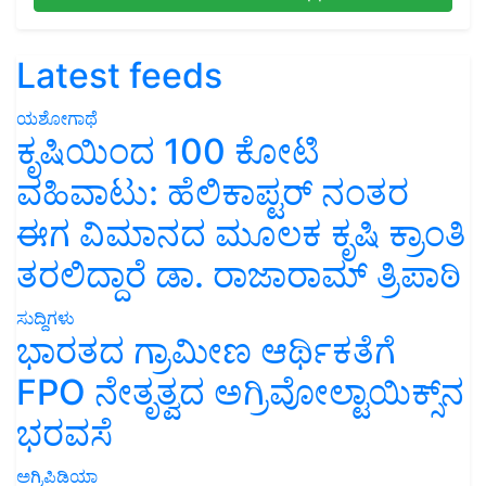
Latest feeds
ಯಶೋಗಾಥೆ
ಕೃಷಿಯಿಂದ 100 ಕೋಟಿ
ವಹಿವಾಟು: ಹೆಲಿಕಾಪ್ಟರ್ ನಂತರ
ಈಗ ವಿಮಾನದ ಮೂಲಕ ಕೃಷಿ ಕ್ರಾಂತಿ
ತರಲಿದ್ದಾರೆ ಡಾ. ರಾಜಾರಾಮ್ ತ್ರಿಪಾಠಿ
ಸುದ್ದಿಗಳು
ಭಾರತದ ಗ್ರಾಮೀಣ ಆರ್ಥಿಕತೆಗೆ
FPO ನೇತೃತ್ವದ ಅಗ್ರಿವೋಲ್ಟಾಯಿಕ್ಸ್‌ನ
ಭರವಸೆ
ಅಗ್ರಿಪಿಡಿಯಾ