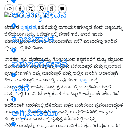
ಆರೋಗ್ಯ ಜೀವನ
ಅಸ್ಸಾಂನ
ಬ್ರಹ್ಮಪುತ್ರ
ಕಣಿವೆಯಲ್ಲಿ ರಾಸಾಯನಿಕಗಳಿಲ್ಲದ ಕೆಂಪು ಅಕ್ಕಿಯನ್ನು
ಬೆಳೆಯಲಾಗುತ್ತಿದ್ದು, ವಿದೇಶಗಳಲ್ಲಿ ಬೇಡಿಕೆ ಇದೆ. ಆದರೆ ಇಂದು
ತೋಟಗಾರಿಕೆ
ಮಾರುಕಟ್ಟೆಯಲ್ಲಿ ಚರ್ಚೆಯ ವಿಷಯವಾಗಿದೆ ಏಕೆ? ಎಂಬುದನ್ನು ಇಂದಿನ
ಲೇಖನದಲ್ಲಿ ತಿಳಿಯೋಣ
ಭಾರತವು ಕೃಷಿ ದೇಶವಾಗಿದ್ದು, ಗೋಧಿಯಿಂದ ಕಬ್ಬಿನವರೆಗೆ ಮತ್ತು ಭತ್ತದಿಂದ
ಪಶುಸಂಗೋಪನೆ
ಜೋಳದವರೆಗೆ ಎಲ್ಲವನ್ನೂ ಇಲ್ಲಿನ ರೈತರು ಬೆಳೆಯುತ್ತಾರೆ ಮತ್ತು ಪ್ರಪಂಚದ
ಎಲ್ಲಾ ದೇಶಗಳಿಗೆ ರಫ್ತು ಮಾಡುತ್ತಾರೆ ಮತ್ತು ಅಲ್ಲಿನ ಜನರಿಗೆ ಆಹಾರಕ್ಕಾಗಿ
ಕೆಲಸ ಮಾಡುತ್ತಾರೆ. ಭಾರತದಲ್ಲಿ, ನಾವು ಕೇವಲ
ಭತ್ತದ
ಬಗ್ಗೆ
ಇತರೆ
ಮಾತನಾಡಿದರೆ, ಅದನ್ನು ದೊಡ್ಡ ಪ್ರಮಾಣದಲ್ಲಿ ಉತ್ಪಾದಿಸಲಾಗುತ್ತದೆ
ಮತ್ತು ಇಲ್ಲಿ 15 ವಿಧದ ಅಕ್ಕಿ ಕೂಡ ಜಿಐ ಟ್ಯಾಗ್ ಅನ್ನು ಪಡೆದುಕೊಂಡಿದೆ.
ಇದರಿಂದಾಗಿ ಭಾರತದಲ್ಲಿ ಬೆಳೆಯುವ ಭತ್ತದ ಬೇಡಿಕೆಯು ಪ್ರಪಂಚದಾದ್ಯಂತ
ಅಗ್ರಿಪೀಡಿಯಾ
ಯಾವಾಗಲೂ ಉಳಿಯುತ್ತದೆ. ಈ ಜನಪ್ರಿಯ ಪ್ರಭೇದಗಳಲ್ಲಿ ಅಸ್ಸಾಂನ
ಕೆಂಪು ಅಕ್ಕಿಯೂ ಒಂದು. ಬ್ರಹ್ಮಪುತ್ರ ಕಣಿವೆಯಲ್ಲಿ ಇದನ್ನು
ಬೆಳೆಯಲಾಗುತ್ತಿದ್ದು, ಸಂಪೂರ್ಣ ರಾಸಾಯನಿಕ ಮುಕ್ತವಾಗಿರುವುದು ಇದರ