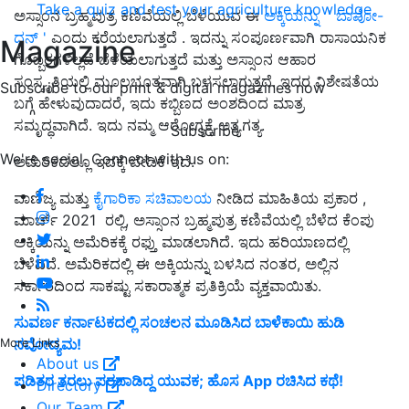
Take a quiz and test your agriculture knowledge
ಅಸ್ಸಾಂನ ಬ್ರಹ್ಮಪುತ್ರ ಕಣಿವೆಯಲ್ಲಿ ಬೆಳೆಯುವ ಈ
ಅಕ್ಕಿಯನ್ನು ' ಬಾವೋ-
ಧನ್ '
ಎಂದು ಕರೆಯಲಾಗುತ್ತದೆ . ಇದನ್ನು ಸಂಪೂರ್ಣವಾಗಿ ರಾಸಾಯನಿಕ
Magazine
ಗೊಬ್ಬರಗಳಿಲ್ಲದೆ ಬೆಳೆಯಲಾಗುತ್ತದೆ ಮತ್ತು ಅಸ್ಸಾಂನ ಆಹಾರ
ಸಂಸ್ಕೃತಿಯಲ್ಲಿ ಮೂಲಭೂತವಾಗಿ ಬಳಸಲಾಗುತ್ತದೆ. ಇದರ ವಿಶೇಷತೆಯ
Subscribe to our print & digital magazines now
ಬಗ್ಗೆ ಹೇಳುವುದಾದರೆ, ಇದು ಕಬ್ಬಿಣದ ಅಂಶದಿಂದ ಮಾತ್ರ
ಸಮೃದ್ಧವಾಗಿದೆ. ಇದು ನಮ್ಮ ಆರೋಗ್ಯಕ್ಕೆ ಅತ್ಯಗತ್ಯ.
Subscribe
We're social. Connect with us on:
ಅಮೆರಿಕದಲ್ಲೂ ಇದಕ್ಕೆ ಬೇಡಿಕೆ ಇದೆ.
ವಾಣಿಜ್ಯ ಮತ್ತು
ಕೈಗಾರಿಕಾ ಸಚಿವಾಲಯ
ನೀಡಿದ ಮಾಹಿತಿಯ ಪ್ರಕಾರ ,
ಮಾರ್ಚ್ 2021 ರಲ್ಲಿ, ಅಸ್ಸಾಂನ ಬ್ರಹ್ಮಪುತ್ರ ಕಣಿವೆಯಲ್ಲಿ ಬೆಳೆದ ಕೆಂಪು
ಅಕ್ಕಿಯನ್ನು ಅಮೆರಿಕಕ್ಕೆ ರಫ್ತು ಮಾಡಲಾಗಿದೆ. ಇದು ಹರಿಯಾಣದಲ್ಲಿ
ಬೆಳೆದಿದೆ. ಅಮೆರಿಕದಲ್ಲಿ ಈ ಅಕ್ಕಿಯನ್ನು ಬಳಸಿದ ನಂತರ, ಅಲ್ಲಿನ
ಸರ್ಕಾರದಿಂದ ಸಾಕಷ್ಟು ಸಕಾರಾತ್ಮಕ ಪ್ರತಿಕ್ರಿಯೆ ವ್ಯಕ್ತವಾಯಿತು.
ಸುವರ್ಣ ಕರ್ನಾಟಕದಲ್ಲಿ ಸಂಚಲನ ಮೂಡಿಸಿದ ಬಾಳೆಕಾಯಿ ಹುಡಿ
ನವೋದ್ಯಮ!
More Links
About us
ಪಡಿತರ ತರಲು ಪರದಾಡಿದ್ದ ಯುವಕ; ಹೊಸ App ರಚಿಸಿದ ಕಥೆ!
Directory
Our Team