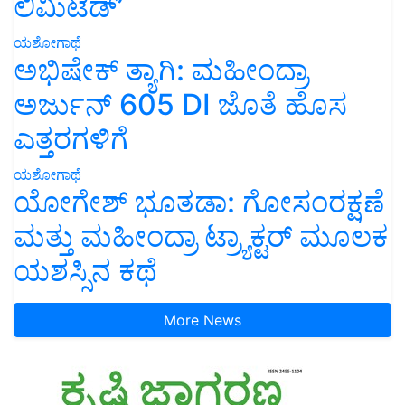
ಲಿಮಿಟೆಡ್’
ಯಶೋಗಾಥೆ
ಅಭಿಷೇಕ್ ತ್ಯಾಗಿ: ಮಹೀಂದ್ರಾ
ಅರ್ಜುನ್ 605 DI ಜೊತೆ ಹೊಸ
ಎತ್ತರಗಳಿಗೆ
ಯಶೋಗಾಥೆ
ಯೋಗೇಶ್ ಭೂತಡಾ: ಗೋಸಂರಕ್ಷಣೆ
ಮತ್ತು ಮಹೀಂದ್ರಾ ಟ್ರ್ಯಾಕ್ಟರ್ ಮೂಲಕ
ಯಶಸ್ಸಿನ ಕಥೆ
More News