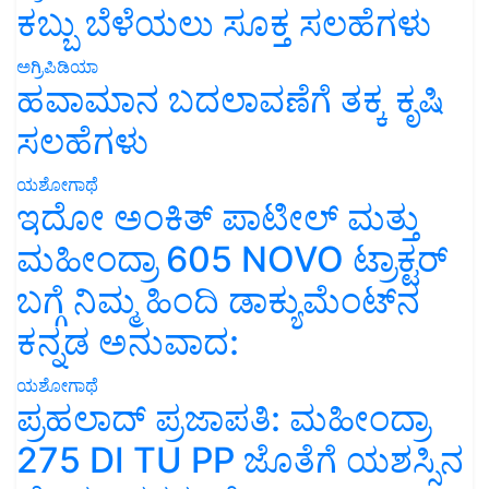
ಕಬ್ಬು ಬೆಳೆಯಲು ಸೂಕ್ತ ಸಲಹೆಗಳು
ಅಗ್ರಿಪಿಡಿಯಾ
ಹವಾಮಾನ ಬದಲಾವಣೆಗೆ ತಕ್ಕ ಕೃಷಿ
ಸಲಹೆಗಳು
ಯಶೋಗಾಥೆ
ಇದೋ ಅಂಕಿತ್ ಪಾಟೀಲ್ ಮತ್ತು
ಮಹೀಂದ್ರಾ 605 NOVO ಟ್ರಾಕ್ಟರ್
ಬಗ್ಗೆ ನಿಮ್ಮ ಹಿಂದಿ ಡಾಕ್ಯುಮೆಂಟ್‌ನ
ಕನ್ನಡ ಅನುವಾದ:
ಯಶೋಗಾಥೆ
ಪ್ರಹಲಾದ್ ಪ್ರಜಾಪತಿ: ಮಹೀಂದ್ರಾ
275 DI TU PP ಜೊತೆಗೆ ಯಶಸ್ಸಿನ