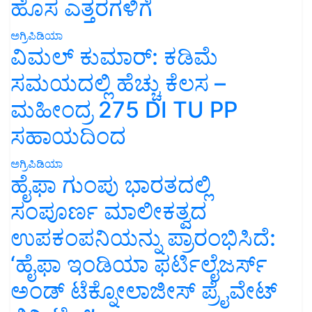
ಹೊಸ ಎತ್ತರಗಳಿಗೆ
ಅಗ್ರಿಪಿಡಿಯಾ
ವಿಮಲ್ ಕುಮಾರ್: ಕಡಿಮೆ
ಸಮಯದಲ್ಲಿ ಹೆಚ್ಚು ಕೆಲಸ –
ಮಹೀಂದ್ರ 275 DI TU PP
ಸಹಾಯದಿಂದ
ಅಗ್ರಿಪಿಡಿಯಾ
ಹೈಫಾ ಗುಂಪು ಭಾರತದಲ್ಲಿ
ಸಂಪೂರ್ಣ ಮಾಲೀಕತ್ವದ
ಉಪಕಂಪನಿಯನ್ನು ಪ್ರಾರಂಭಿಸಿದೆ:
‘ಹೈಫಾ ಇಂಡಿಯಾ ಫರ್ಟಿಲೈಜರ್ಸ್
ಅಂಡ್ ಟೆಕ್ನೋಲಾಜೀಸ್ ಪ್ರೈವೇಟ್