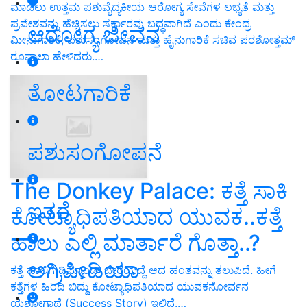
ಮಾಡಲು ಉತ್ತಮ ಪಶುವೈದ್ಯಕೀಯ ಆರೋಗ್ಯ ಸೇವೆಗಳ ಲಭ್ಯತೆ ಮತ್ತು
ಪ್ರವೇಶವನ್ನು ಹೆಚ್ಚಿಸಲು ಸರ್ಕಾರವು ಬದ್ಧವಾಗಿದೆ ಎಂದು ಕೇಂದ್ರ
ಆರೋಗ್ಯ ಜೀವನ
ಮೀನುಗಾರಿಕೆ, ಪಶುಸಂಗೋಪನೆ ಮತ್ತು ಹೈನುಗಾರಿಕೆ ಸಚಿವ ಪರಶೋತ್ತಮ್
ರೂಪಾಲಾ ಹೇಳಿದರು.…
ತೋಟಗಾರಿಕೆ
ಪಶುಸಂಗೋಪನೆ
The Donkey Palace: ಕತ್ತೆ ಸಾಕಿ
ಇತರೆ
ಕೋಟ್ಯಾಧಿಪತಿಯಾದ ಯುವಕ..ಕತ್ತೆ
ಹಾಲು ಎಲ್ಲಿ ಮಾರ್ತಾರೆ ಗೊತ್ತಾ..?
ಅಗ್ರಿಪೀಡಿಯಾ
ಕತ್ತೆ ಹಾಲಿಗೆ ಡಿಮ್ಯಾಂಡ್‌ ಬೇರೆಯದ್ದೆ ಆದ ಹಂತವನ್ನು ತಲುಪಿದೆ. ಹೀಗೆ
ಕತ್ತೆಗಳ ಹಿಂದಿ ಬಿದ್ದು ಕೋಟ್ಯಾಧಿಪತಿಯಾದ ಯುವಕನೋರ್ವನ
ಯಶೋಗಾಥೆ (Success Story) ಇಲ್ಲಿದೆ.…