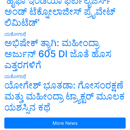
‘ಹೈಫಾ ಇಂಡಿಯಾ ಫರ್ಟಿಲೈಜರ್ಸ್
ಅಂಡ್ ಟೆಕ್ನೋಲಾಜೀಸ್ ಪ್ರೈವೇಟ್
ಲಿಮಿಟೆಡ್’
ಯಶೋಗಾಥೆ
ಅಭಿಷೇಕ್ ತ್ಯಾಗಿ: ಮಹೀಂದ್ರಾ
ಅರ್ಜುನ್ 605 DI ಜೊತೆ ಹೊಸ
ಎತ್ತರಗಳಿಗೆ
ಯಶೋಗಾಥೆ
ಯೋಗೇಶ್ ಭೂತಡಾ: ಗೋಸಂರಕ್ಷಣೆ
ಮತ್ತು ಮಹೀಂದ್ರಾ ಟ್ರ್ಯಾಕ್ಟರ್ ಮೂಲಕ
ಯಶಸ್ಸಿನ ಕಥೆ
More News