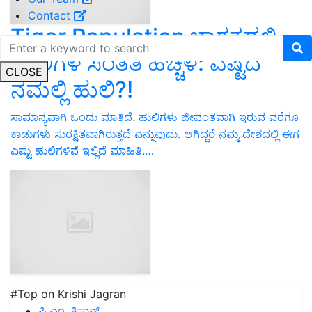
Contact
Tiger Population ಭಾರತದಲ್ಲಿ
ಹುಲಿಗಳ ಸಂತತಿ ಹೆಚ್ಚಳ: ಎಷ್ಟಿದೆ
CLOSE
ನಮಲ್ಲಿ ಹುಲಿ?!
ಸಾಮಾನ್ಯವಾಗಿ ಒಂದು ಮಾತಿದೆ. ಹುಲಿಗಳು ಜೀವಂತವಾಗಿ ಇರುವ ವರೆಗೂ
ಕಾಡುಗಳು ಸುರಕ್ಷಿತವಾಗಿರುತ್ತದೆ ಎನ್ನುವುದು. ಆಗಿದ್ದರೆ ನಮ್ಮ ದೇಶದಲ್ಲಿ ಈಗ
ಎಷ್ಟು ಹುಲಿಗಳಿವೆ ಇಲ್ಲಿದೆ ಮಾಹಿತಿ.…
#Top on Krishi Jagran
ಪಿ.ಎಂ. ಕಿಸಾನ್