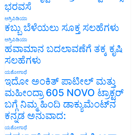
ಭರವಸೆ
ಅಗ್ರಿಪಿಡಿಯಾ
ಕಬ್ಬು ಬೆಳೆಯಲು ಸೂಕ್ತ ಸಲಹೆಗಳು
ಅಗ್ರಿಪಿಡಿಯಾ
ಹವಾಮಾನ ಬದಲಾವಣೆಗೆ ತಕ್ಕ ಕೃಷಿ
ಸಲಹೆಗಳು
ಯಶೋಗಾಥೆ
ಇದೋ ಅಂಕಿತ್ ಪಾಟೀಲ್ ಮತ್ತು
ಮಹೀಂದ್ರಾ 605 NOVO ಟ್ರಾಕ್ಟರ್
ಬಗ್ಗೆ ನಿಮ್ಮ ಹಿಂದಿ ಡಾಕ್ಯುಮೆಂಟ್‌ನ
ಕನ್ನಡ ಅನುವಾದ:
ಯಶೋಗಾಥೆ