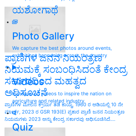
ಯಶೋಗಾಥೆ
Photo Gallery
We capture the best photos around events,
ಪ್ರಾಣಿಗಳ ಜನನ ನಿಯಂತ್ರಣ
exhibitions happening across the country
ನಿಯಮಕ್ಕೆ ಸಂಬಂಧಿಸಿದಂತೆ ಕೇಂದ್ರ
ಸರ್ಕಾರದಿಂದ ಮಹತ್ವದ
Videos
ಅಧಿಸೂಚನೆ
Handpicked videos to inspire the nation on
agriculture and related industry
ಪ್ರಾಣಿಗಳ ಮೇಲಿನ ಕ್ರೌರ್ಯ ತಡೆ ಕಾಯ್ದೆ, 1960 ರ ಅಡಿಯಲ್ಲಿ 10 ನೇ
ಮಾರ್ಚ್, 2023 ರ GSR 193(E) ಪ್ರಕಾರ ಪ್ರಾಣಿ ಜನನ ನಿಯಂತ್ರಣ
ನಿಯಮಗಳು 2023 ಅನ್ನು ಕೇಂದ್ರ ಸರ್ಕಾರವು ಅಧಿಸೂಚಿಸಿದೆ.…
Quiz