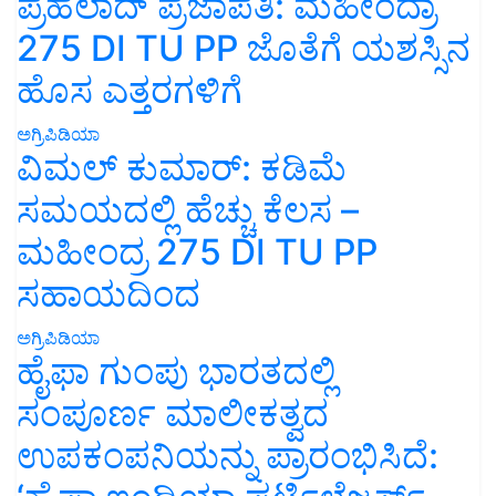
ಪ್ರಹಲಾದ್ ಪ್ರಜಾಪತಿ: ಮಹೀಂದ್ರಾ
275 DI TU PP ಜೊತೆಗೆ ಯಶಸ್ಸಿನ
ಹೊಸ ಎತ್ತರಗಳಿಗೆ
ಅಗ್ರಿಪಿಡಿಯಾ
ವಿಮಲ್ ಕುಮಾರ್: ಕಡಿಮೆ
ಸಮಯದಲ್ಲಿ ಹೆಚ್ಚು ಕೆಲಸ –
ಮಹೀಂದ್ರ 275 DI TU PP
ಸಹಾಯದಿಂದ
ಅಗ್ರಿಪಿಡಿಯಾ
ಹೈಫಾ ಗುಂಪು ಭಾರತದಲ್ಲಿ
ಸಂಪೂರ್ಣ ಮಾಲೀಕತ್ವದ
ಉಪಕಂಪನಿಯನ್ನು ಪ್ರಾರಂಭಿಸಿದೆ: