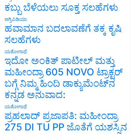
ಕಬ್ಬು ಬೆಳೆಯಲು ಸೂಕ್ತ ಸಲಹೆಗಳು
ಅಗ್ರಿಪಿಡಿಯಾ
ಹವಾಮಾನ ಬದಲಾವಣೆಗೆ ತಕ್ಕ ಕೃಷಿ
ಸಲಹೆಗಳು
ಯಶೋಗಾಥೆ
ಇದೋ ಅಂಕಿತ್ ಪಾಟೀಲ್ ಮತ್ತು
ಮಹೀಂದ್ರಾ 605 NOVO ಟ್ರಾಕ್ಟರ್
ಬಗ್ಗೆ ನಿಮ್ಮ ಹಿಂದಿ ಡಾಕ್ಯುಮೆಂಟ್‌ನ
ಕನ್ನಡ ಅನುವಾದ:
ಯಶೋಗಾಥೆ
ಪ್ರಹಲಾದ್ ಪ್ರಜಾಪತಿ: ಮಹೀಂದ್ರಾ
275 DI TU PP ಜೊತೆಗೆ ಯಶಸ್ಸಿನ