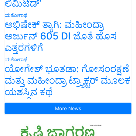
ಲಿಮಿಟೆಡ್’
ಯಶೋಗಾಥೆ
ಅಭಿಷೇಕ್ ತ್ಯಾಗಿ: ಮಹೀಂದ್ರಾ
ಅರ್ಜುನ್ 605 DI ಜೊತೆ ಹೊಸ
ಎತ್ತರಗಳಿಗೆ
ಯಶೋಗಾಥೆ
ಯೋಗೇಶ್ ಭೂತಡಾ: ಗೋಸಂರಕ್ಷಣೆ
ಮತ್ತು ಮಹೀಂದ್ರಾ ಟ್ರ್ಯಾಕ್ಟರ್ ಮೂಲಕ
ಯಶಸ್ಸಿನ ಕಥೆ
More News