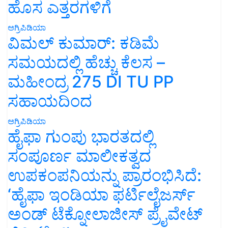
ಹೊಸ ಎತ್ತರಗಳಿಗೆ
ಅಗ್ರಿಪಿಡಿಯಾ
ವಿಮಲ್ ಕುಮಾರ್: ಕಡಿಮೆ
ಸಮಯದಲ್ಲಿ ಹೆಚ್ಚು ಕೆಲಸ –
ಮಹೀಂದ್ರ 275 DI TU PP
ಸಹಾಯದಿಂದ
ಅಗ್ರಿಪಿಡಿಯಾ
ಹೈಫಾ ಗುಂಪು ಭಾರತದಲ್ಲಿ
ಸಂಪೂರ್ಣ ಮಾಲೀಕತ್ವದ
ಉಪಕಂಪನಿಯನ್ನು ಪ್ರಾರಂಭಿಸಿದೆ:
‘ಹೈಫಾ ಇಂಡಿಯಾ ಫರ್ಟಿಲೈಜರ್ಸ್
ಅಂಡ್ ಟೆಕ್ನೋಲಾಜೀಸ್ ಪ್ರೈವೇಟ್