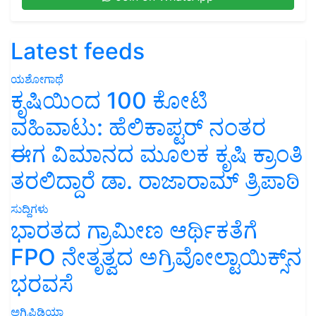
Latest feeds
ಯಶೋಗಾಥೆ
ಕೃಷಿಯಿಂದ 100 ಕೋಟಿ
ವಹಿವಾಟು: ಹೆಲಿಕಾಪ್ಟರ್ ನಂತರ
ಈಗ ವಿಮಾನದ ಮೂಲಕ ಕೃಷಿ ಕ್ರಾಂತಿ
ತರಲಿದ್ದಾರೆ ಡಾ. ರಾಜಾರಾಮ್ ತ್ರಿಪಾಠಿ
ಸುದ್ದಿಗಳು
ಭಾರತದ ಗ್ರಾಮೀಣ ಆರ್ಥಿಕತೆಗೆ
FPO ನೇತೃತ್ವದ ಅಗ್ರಿವೋಲ್ಟಾಯಿಕ್ಸ್‌ನ
ಭರವಸೆ
ಅಗ್ರಿಪಿಡಿಯಾ