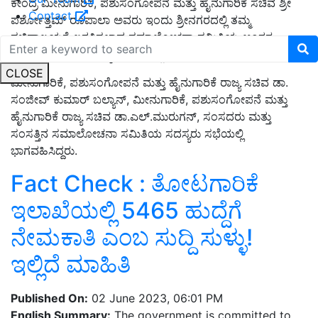
ಕೇಂದ್ರ ಮೀನುಗಾರಿಕೆ, ಪಶುಸಂಗೋಪನೆ ಮತ್ತು ಹೈನುಗಾರಿಕೆ ಸಚಿವ ಶ್ರೀ
Contact
ಪರ್ಶೋತ್ತಮ್ ರೂಪಾಲಾ ಅವರು ಇಂದು ಶ್ರೀನಗರದಲ್ಲಿ ತಮ್ಮ
ಸಚಿವಾಲಯಕ್ಕೆ ಲಗತ್ತಿಸಲಾದ ಸಮಾಲೋಚನಾ ಸಮಿತಿಯ ಅಂತರ-
ಅಧಿವೇಶನ ಸಭೆಯ ಅಧ್ಯಕ್ಷತೆ ವಹಿಸಿದ್ದರು.
CLOSE
ಮೀನುಗಾರಿಕೆ, ಪಶುಸಂಗೋಪನೆ ಮತ್ತು ಹೈನುಗಾರಿಕೆ ರಾಜ್ಯ ಸಚಿವ ಡಾ.
ಸಂಜೀವ್ ಕುಮಾರ್ ಬಲ್ಯಾನ್, ಮೀನುಗಾರಿಕೆ, ಪಶುಸಂಗೋಪನೆ ಮತ್ತು
ಹೈನುಗಾರಿಕೆ ರಾಜ್ಯ ಸಚಿವ ಡಾ.ಎಲ್.ಮುರುಗನ್, ಸಂಸದರು ಮತ್ತು
ಸಂಸತ್ತಿನ ಸಮಾಲೋಚನಾ ಸಮಿತಿಯ ಸದಸ್ಯರು ಸಭೆಯಲ್ಲಿ
ಭಾಗವಹಿಸಿದ್ದರು.
Fact Check : ತೋಟಗಾರಿಕೆ
ಇಲಾಖೆಯಲ್ಲಿ 5465 ಹುದ್ದೆಗೆ
ನೇಮಕಾತಿ ಎಂಬ ಸುದ್ದಿ ಸುಳ್ಳು!
ಇಲ್ಲಿದೆ ಮಾಹಿತಿ
Published On:
02 June 2023, 06:01 PM
English Summary:
The government is committed to