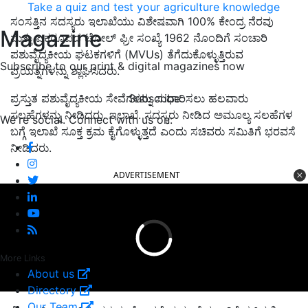
Take a quiz and test your agriculture knowledge
ಸಂಸತ್ತಿನ ಸದಸ್ಯರು ಇಲಾಖೆಯು ವಿಶೇಷವಾಗಿ 100% ಕೇಂದ್ರ ನೆರವು
Magazine
ಮತ್ತು ಏಕರೂಪದ ಟೋಲ್ ಫ್ರೀ ಸಂಖ್ಯೆ 1962 ನೊಂದಿಗೆ ಸಂಚಾರಿ
ಪಶುವೈದ್ಯಕೀಯ ಘಟಕಗಳಿಗೆ (MVUs) ತೆಗೆದುಕೊಳ್ಳುತ್ತಿರುವ
Subscribe to our print & digital magazines now
ಪ್ರಯತ್ನಗಳನ್ನು ಶ್ಲಾಘಿಸಿದರು.
Subscribe
ಪ್ರಸ್ತುತ ಪಶುವೈದ್ಯಕೀಯ ಸೇವೆಗಳನ್ನು ಸುಧಾರಿಸಲು ಹಲವಾರು
ಸಲಹೆಗಳನ್ನು ನೀಡಿದರು. ಇಲಾಖೆ. ಸದಸ್ಯರು ನೀಡಿದ ಅಮೂಲ್ಯ ಸಲಹೆಗಳ
We're social. Connect with us on:
ಬಗ್ಗೆ ಇಲಾಖೆ ಸೂಕ್ತ ಕ್ರಮ ಕೈಗೊಳ್ಳುತ್ತದೆ ಎಂದು ಸಚಿವರು ಸಮಿತಿಗೆ ಭರವಸೆ
ನೀಡಿದರು.
ADVERTISEMENT
More Links
About us
Directory
Our Team