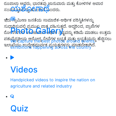
ರೂಪಾಲಾ ಅವರು, ಭಾರತವು ಜಾನುವಾರು ಮತ್ತು ಕೋಳಿಗಳ ಅಪಾರ
ಯಶೋಗಾಥೆ
ಸಂಪನ್ಮೂಲವನ್ನು ಹೊಂದಿದೆ ಎಂದರು.
ಇದು ಗ್ರಾಮೀಣ ಜನತೆಯ ಸಾಮಾಜಿಕ-ಆರ್ಥಿಕ ಪರಿಸ್ಥಿತಿಗಳನ್ನು
ಸುಧಾರಿಸುವಲ್ಲಿ ಪ್ರಮುಖ ಪಾತ್ರ ವಹಿಸುತ್ತದೆ. ಆದ್ದರಿಂದ, ಪ್ರಾಣಿಗಳ
Photo Gallery
ರೋಗಗಳಿಂದ ಉಂಟಾಗುವ ಆರ್ಥಿಕ ನಷ್ಟವನ್ನು ಕಡಿಮೆ ಮಾಡಲು ಉತ್ತಮ
ಪಶುವೈದ್ಯಕೀಯ ಆರೋಗ್ಯ ಸೇವೆಗಳ ಲಭ್ಯತೆ ಮತ್ತು ಲಭ್ಯತೆಯನ್ನು ಹೆಚ್ಚಿಸಲು
We capture the best photos around events,
ಇಲಾಖೆಯು ಉದ್ದೇಶಪೂರ್ವಕ ಪ್ರಯತ್ನಗಳನ್ನು ಮಾಡಬೇಕಾಗಿದೆ.
exhibitions happening across the country
Videos
Handpicked videos to inspire the nation on
agriculture and related industry
Quiz