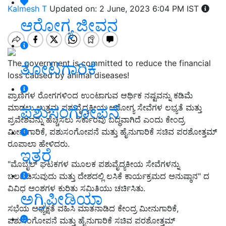
Kalmesh T
Updated on: 2 June, 2023 6:04 PM IST
ಆರೋಗ್ಯ ಜೀವನ
The government is committed to reduce the financial
ತೋಟಗಾರಿಕೆ
loss caused by animal diseases!
ಪ್ರಾಣಿಗಳ ರೋಗಗಳಿಂದ ಉಂಟಾಗುವ ಆರ್ಥಿಕ ನಷ್ಟವನ್ನು ಕಡಿಮೆ
ಪಶುಸಂಗೋಪನೆ
ಮಾಡಲು ಉತ್ತಮ ಪಶುವೈದ್ಯಕೀಯ ಆರೋಗ್ಯ ಸೇವೆಗಳ ಲಭ್ಯತೆ ಮತ್ತು
ಪ್ರವೇಶವನ್ನು ಹೆಚ್ಚಿಸಲು ಸರ್ಕಾರವು ಬದ್ಧವಾಗಿದೆ ಎಂದು ಕೇಂದ್ರ
ಮೀನುಗಾರಿಕೆ, ಪಶುಸಂಗೋಪನೆ ಮತ್ತು ಹೈನುಗಾರಿಕೆ ಸಚಿವ ಪರಶೋತ್ತಮ್
ರೂಪಾಲಾ ಹೇಳಿದರು.
ಇತರೆ
"ಮೊಬೈಲ್ ಘಟಕಗಳ ಮೂಲಕ ಪಶುವೈದ್ಯಕೀಯ ಸೇವೆಗಳನ್ನು
ಬಲಪಡಿಸುವುದು ಮತ್ತು ದೇಶದಲ್ಲಿ ಲಸಿಕೆ ಕಾರ್ಯಕ್ರಮದ ಅನುಷ್ಠಾನ" ದ
ವಿವಿಧ ಅಂಶಗಳ ಕುರಿತು ಸಮಿತಿಯು ಚರ್ಚಿಸಿತು.
ಅಗ್ರಿಪೀಡಿಯಾ
ಸಭೆಯ ಅಧ್ಯಕ್ಷತೆ ವಹಿಸಿ ಮಾತನಾಡಿದ ಕೇಂದ್ರ ಮೀನುಗಾರಿಕೆ,
ಪಶುಸಂಗೋಪನೆ ಮತ್ತು ಹೈನುಗಾರಿಕೆ ಸಚಿವ ಪರಶೋತ್ತಮ್