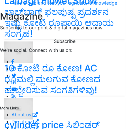
Lalbagh Flower Show
Take a quiz and test your agriculture knowledge
ಲಾಲ್‌ಬಾಗ್ ಫಲಪುಷ್ಪ ಪ್ರದರ್ಶನ
Magazine
ಇಷ್ಟು ಕೋಟಿ ರೂಪಾಯಿ ಆದಾಯ
Subscribe to our print & digital magazines now
ಸಂಗ್ರಹ!
Subscribe
We're social. Connect with us on:
10 ಕೋಟಿ ರೂ ಕೋಣ! AC
ರೂಮಲ್ಲಿ ಮಲಗುವ ಕೋಣದ
ಹುಬ್ಬೇರಿಸುವ ಸಂಗತಿಗಳಿವು!
More Links
About us
Directory
cylinder price ಸಿಲಿಂಡರ್‌
Our Team