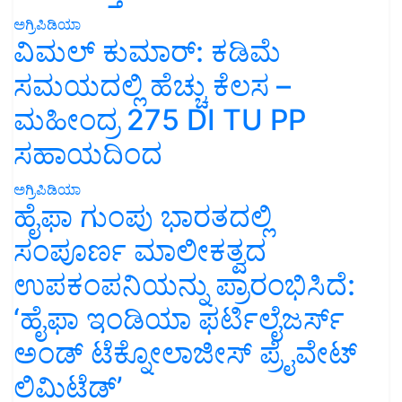
ಅಗ್ರಿಪಿಡಿಯಾ
ವಿಮಲ್ ಕುಮಾರ್: ಕಡಿಮೆ
ಸಮಯದಲ್ಲಿ ಹೆಚ್ಚು ಕೆಲಸ –
ಮಹೀಂದ್ರ 275 DI TU PP
ಸಹಾಯದಿಂದ
ಅಗ್ರಿಪಿಡಿಯಾ
ಹೈಫಾ ಗುಂಪು ಭಾರತದಲ್ಲಿ
ಸಂಪೂರ್ಣ ಮಾಲೀಕತ್ವದ
ಉಪಕಂಪನಿಯನ್ನು ಪ್ರಾರಂಭಿಸಿದೆ:
‘ಹೈಫಾ ಇಂಡಿಯಾ ಫರ್ಟಿಲೈಜರ್ಸ್
ಅಂಡ್ ಟೆಕ್ನೋಲಾಜೀಸ್ ಪ್ರೈವೇಟ್
ಲಿಮಿಟೆಡ್’