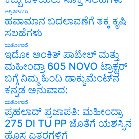
ಅಗ್ರಿಪಿಡಿಯಾ
ಹವಾಮಾನ ಬದಲಾವಣೆಗೆ ತಕ್ಕ ಕೃಷಿ
ಸಲಹೆಗಳು
ಯಶೋಗಾಥೆ
ಇದೋ ಅಂಕಿತ್ ಪಾಟೀಲ್ ಮತ್ತು
ಮಹೀಂದ್ರಾ 605 NOVO ಟ್ರಾಕ್ಟರ್
ಬಗ್ಗೆ ನಿಮ್ಮ ಹಿಂದಿ ಡಾಕ್ಯುಮೆಂಟ್‌ನ
ಕನ್ನಡ ಅನುವಾದ:
ಯಶೋಗಾಥೆ
ಪ್ರಹಲಾದ್ ಪ್ರಜಾಪತಿ: ಮಹೀಂದ್ರಾ
275 DI TU PP ಜೊತೆಗೆ ಯಶಸ್ಸಿನ
ಹೊಸ ಎತ್ತರಗಳಿಗೆ