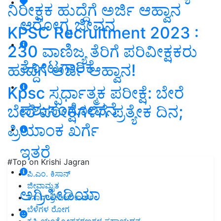
ನಿರೀಕ್ಷಕ ಹುದ್ದೆಗೆ ಅರ್ಜಿ ಆಹ್ವಾನ
ಆರೋಗ್ಯ ಜೀವನ
KPSC Recruitment 2023 :
230 ವಾಣಿಜ್ಯ ತೆರಿಗೆ ಪರಿವೀಕ್ಷಕರು
ತೋಟಗಾರಿಕೆ
ಹುದ್ದೆಗೆ ಅರ್ಜಿ ಆಹ್ವಾನ!
Kpsc ಸ್ಪರ್ಧಾತ್ಮಕ ಪರೀಕ್ಷೆ: ಬೇರೆ
ಪಶುಸಂಗೋಪನೆ
ಬೇರೆ ಪರೀಕ್ಷೆಗಳಿಗೆ ಪ್ರತ್ಯೇಕ ದಿನ;
ಪ್ರಿಯಾಂಕ ಖರ್ಗೆ
ಇತರೆ
#Top on Krishi Jagran
ಪಿ.ಎಂ. ಕಿಸಾನ್
ಜೀವಾಮೃತ
ಅಗ್ರಿಪೀಡಿಯಾ
ಕಿಸಾನ್ ಕ್ರೇಡಿಟ್ ಕಾರ್ಡ್
ಬೆಳೆಗಳ ರೋಗ
ಕೃಷಿ ಯಂತ್ರೋಪಕರಣಗಳ ಸಹಾಯಧನ