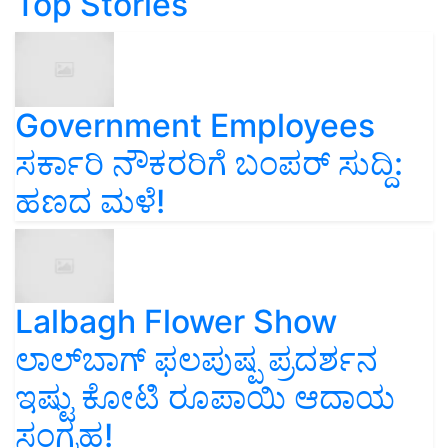
Top Stories
Government Employees
ಸರ್ಕಾರಿ ನೌಕರರಿಗೆ ಬಂಪರ್‌ ಸುದ್ದಿ:
ಹಣದ ಮಳೆ!
Lalbagh Flower Show
ಲಾಲ್‌ಬಾಗ್ ಫಲಪುಷ್ಪ ಪ್ರದರ್ಶನ
ಇಷ್ಟು ಕೋಟಿ ರೂಪಾಯಿ ಆದಾಯ
ಸಂಗ್ರಹ!