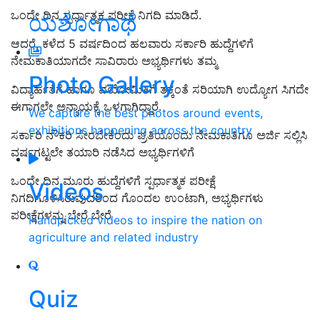
ಒಂದೇ ದಿನ ಸ್ಪರ್ಧಾತ್ಮಕ ಪರೀಕ್ಷೆ ನಿಗದಿ ಮಾಡಿದೆ.
ಯಶೋಗಾಥೆ
ಆದರೆ, ಕಳೆದ 5 ವರ್ಷದಿಂದ ಹಲವಾರು ಸರ್ಕಾರಿ ಹುದ್ದೆಗಳಿಗೆ
ನೇಮಕಾತಿಯಾಗದೇ ಸಾವಿರಾರು ಅಭ್ಯರ್ಥಿಗಳು ತಮ್ಮ
Photo Gallery
ವಿದ್ಯಾರ್ಹತೆಗೆ ಹಾಗೂ ವಯೋಮಿತಿಗೆ ತಕ್ಕಂತೆ ಸರಿಯಾಗಿ ಉದ್ಯೋಗ ಸಿಗದೇ
ಈಗಾಗಲೇ ಅನ್ಯಾಯಕ್ಕೆ ಒಳಗಾಗಿದ್ದಾರೆ.
We capture the best photos around events,
exhibitions happening across the country
ಸರ್ಕಾರಿ ನೌಕರಿ ಸೇರಬೇಕೆಂದು ಪ್ರತಿಯೊಂದು ನೇಮಕಾತಿಗೂ ಅರ್ಜಿ ಸಲ್ಲಿಸಿ
ವರ್ಷಗಟ್ಟಲೇ ತಯಾರಿ ನಡೆಸಿದ ಅಭ್ಯರ್ಥಿಗಳಿಗೆ
ಒಂದೇ ದಿನ ಮೂರು ಹುದ್ದೆಗಳಿಗೆ ಸ್ಪರ್ಧಾತ್ಮಕ ಪರೀಕ್ಷೆ
Videos
ನಿಗದಿಗೊಳಿಸಿರುವುದರಿಂದ ಗೊಂದಲ ಉಂಟಾಗಿ, ಅಭ್ಯರ್ಥಿಗಳು
ಪರೀಕ್ಷೆಗಳನ್ನು ಬೇರೆ ಬೇರೆ
Handpicked videos to inspire the nation on
agriculture and related industry
Quiz