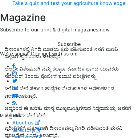
Take a quiz and test your agriculture knowledge
Magazine
Subscribe to our print & digital magazines now
Subscribe
ದಿನಾಂಕಗಳಲ್ಲಿ ನಿಗದಿ ಮಾಡಲು ಕ್ರಮ ವಹಿಸುವಂತೆ ನನಗೆ ಮನವಿ
We're social. Connect with us on:
ಸಲ್ಲಿಸಿರುತ್ತಾರೆ ಎಂದು ಹೇಳಿದ್ದಾರೆ.
ಅಲ್ಲದೇ ವಿಶೇಷವಾಗಿ ನಮ್ಮ ಕಲ್ಯಾಣ ಕರ್ನಾಟಕ ಭಾಗದ ಯುವಕರು
ನವೆಂಬರ್ 3ರಂದು ಪೊಲೀಸ್ ಇಲಾಖೆ ಪರೀಕ್ಷೆಗಳನ್ನು
ಬರೆದರೆ ಬೇರೆ ಸರ್ಕಾರಿ ಹುದ್ದೆಗಳ ನೇಮಕಾತಿಗಳ ಅವಕಾಶದಿಂದ
ವಂಚಿತರಾಗುತ್ತಾರೆ.
ಆದ್ದರಿಂದ ಈ ಕುರಿತು ಮಾನ್ಯ ಮುಖ್ಯಮಂತ್ರಿಗಳಾದ ಸಿದ್ದರಾಮಯ್ಯ ಅವರಿಗೆ
ಪತ್ರ ಬರೆದು ಬೇರೆ ಬೇರೆ
More Links
About us
ಪರೀಕ್ಷೆಗಳಿಗೆ ಪ್ರತ್ಯೇಕವಾಗಿ ದಿನಾಂಕವನ್ನು ನಿಗದಿ ಪಡಿಸುವಂತೆ ಮನವಿ
Directory
ಮಾಡಿದ್ದೇನೆ ಎಂದು ತಿಳಿಸಿದ್ದಾರೆ.
Our Team