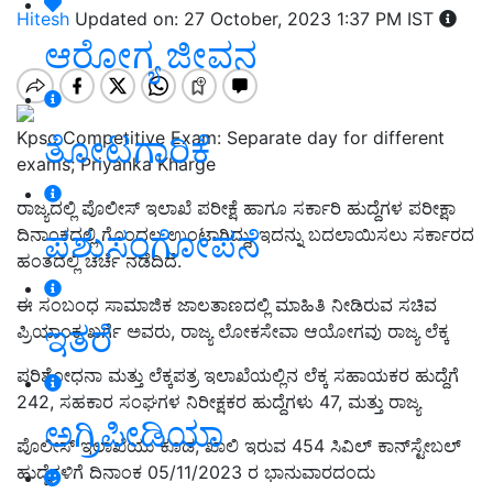
Hitesh
Updated on: 27 October, 2023 1:37 PM IST
ಆರೋಗ್ಯ ಜೀವನ
Kpsc Competitive Exam: Separate day for different
ತೋಟಗಾರಿಕೆ
exams; Priyanka Kharge
ರಾಜ್ಯದಲ್ಲಿ ಪೊಲೀಸ್ ಇಲಾಖೆ ಪರೀಕ್ಷೆ ಹಾಗೂ ಸರ್ಕಾರಿ ಹುದ್ದೆಗಳ ಪರೀಕ್ಷಾ
ಪಶುಸಂಗೋಪನೆ
ದಿನಾಂಕದಲ್ಲಿ ಗೊಂದಲ ಉಂಟಾಗಿದ್ದು, ಇದನ್ನು ಬದಲಾಯಿಸಲು ಸರ್ಕಾರದ
ಹಂತದಲ್ಲಿ ಚರ್ಚೆ ನಡೆದಿದೆ.
ಈ ಸಂಬಂಧ ಸಾಮಾಜಿಕ ಜಾಲತಾಣದಲ್ಲಿ ಮಾಹಿತಿ ನೀಡಿರುವ ಸಚಿವ
ಇತರೆ
ಪ್ರಿಯಾಂಕ ಖರ್ಗೆ ಅವರು, ರಾಜ್ಯ ಲೋಕಸೇವಾ ಆಯೋಗವು ರಾಜ್ಯ ಲೆಕ್ಕ
ಪರಿಶೋಧನಾ ಮತ್ತು ಲೆಕ್ಕಪತ್ರ ಇಲಾಖೆಯಲ್ಲಿನ ಲೆಕ್ಕ ಸಹಾಯಕರ ಹುದ್ದೆಗೆ
242, ಸಹಕಾರ ಸಂಘಗಳ ನಿರೀಕ್ಷಕರ ಹುದ್ದೆಗಳು 47, ಮತ್ತು ರಾಜ್ಯ
ಅಗ್ರಿಪೀಡಿಯಾ
ಪೊಲೀಸ್‌ ಇಲಾಖೆಯು ಕೂಡ, ಖಾಲಿ ಇರುವ 454 ಸಿವಿಲ್ ಕಾನ್‌ಸ್ಟೇಬಲ್‌
ಹುದ್ದೆಗಳಿಗೆ ದಿನಾಂಕ 05/11/2023 ರ ಭಾನುವಾರದಂದು