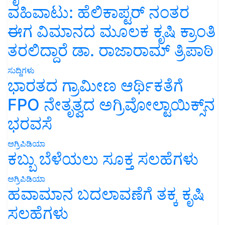
ವಹಿವಾಟು: ಹೆಲಿಕಾಪ್ಟರ್ ನಂತರ
ಈಗ ವಿಮಾನದ ಮೂಲಕ ಕೃಷಿ ಕ್ರಾಂತಿ
ತರಲಿದ್ದಾರೆ ಡಾ. ರಾಜಾರಾಮ್ ತ್ರಿಪಾಠಿ
ಸುದ್ದಿಗಳು
ಭಾರತದ ಗ್ರಾಮೀಣ ಆರ್ಥಿಕತೆಗೆ
FPO ನೇತೃತ್ವದ ಅಗ್ರಿವೋಲ್ಟಾಯಿಕ್ಸ್‌ನ
ಭರವಸೆ
ಅಗ್ರಿಪಿಡಿಯಾ
ಕಬ್ಬು ಬೆಳೆಯಲು ಸೂಕ್ತ ಸಲಹೆಗಳು
ಅಗ್ರಿಪಿಡಿಯಾ
ಹವಾಮಾನ ಬದಲಾವಣೆಗೆ ತಕ್ಕ ಕೃಷಿ
ಸಲಹೆಗಳು