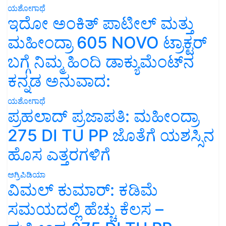
ಯಶೋಗಾಥೆ
ಇದೋ ಅಂಕಿತ್ ಪಾಟೀಲ್ ಮತ್ತು
ಮಹೀಂದ್ರಾ 605 NOVO ಟ್ರಾಕ್ಟರ್
ಬಗ್ಗೆ ನಿಮ್ಮ ಹಿಂದಿ ಡಾಕ್ಯುಮೆಂಟ್‌ನ
ಕನ್ನಡ ಅನುವಾದ:
ಯಶೋಗಾಥೆ
ಪ್ರಹಲಾದ್ ಪ್ರಜಾಪತಿ: ಮಹೀಂದ್ರಾ
275 DI TU PP ಜೊತೆಗೆ ಯಶಸ್ಸಿನ
ಹೊಸ ಎತ್ತರಗಳಿಗೆ
ಅಗ್ರಿಪಿಡಿಯಾ
ವಿಮಲ್ ಕುಮಾರ್: ಕಡಿಮೆ
ಸಮಯದಲ್ಲಿ ಹೆಚ್ಚು ಕೆಲಸ –