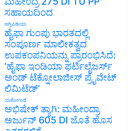
ಮಹೀಂದ್ರ 275 DI TU PP
ಸಹಾಯದಿಂದ
ಅಗ್ರಿಪಿಡಿಯಾ
ಹೈಫಾ ಗುಂಪು ಭಾರತದಲ್ಲಿ
ಸಂಪೂರ್ಣ ಮಾಲೀಕತ್ವದ
ಉಪಕಂಪನಿಯನ್ನು ಪ್ರಾರಂಭಿಸಿದೆ:
‘ಹೈಫಾ ಇಂಡಿಯಾ ಫರ್ಟಿಲೈಜರ್ಸ್
ಅಂಡ್ ಟೆಕ್ನೋಲಾಜೀಸ್ ಪ್ರೈವೇಟ್
ಲಿಮಿಟೆಡ್’
ಯಶೋಗಾಥೆ
ಅಭಿಷೇಕ್ ತ್ಯಾಗಿ: ಮಹೀಂದ್ರಾ
ಅರ್ಜುನ್ 605 DI ಜೊತೆ ಹೊಸ