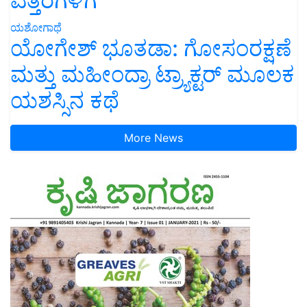
ಎತ್ತರಗಳಿಗೆ
ಯಶೋಗಾಥೆ
ಯೋಗೇಶ್ ಭೂತಡಾ: ಗೋಸಂರಕ್ಷಣೆ
ಮತ್ತು ಮಹೀಂದ್ರಾ ಟ್ರ್ಯಾಕ್ಟರ್ ಮೂಲಕ
ಯಶಸ್ಸಿನ ಕಥೆ
More News