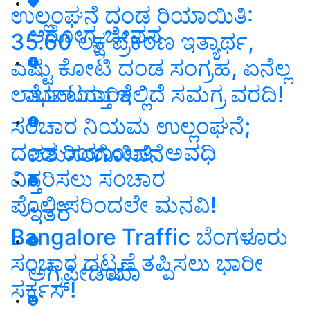
ಉಲ್ಲಂಘನೆ ದಂಡ ರಿಯಾಯಿತಿ:
ಆರೋಗ್ಯ ಜೀವನ
35.60 ಲಕ್ಷ ಪ್ರಕರಣ ಇತ್ಯಾರ್ಥ,
ಎಷ್ಟು ಕೋಟಿ ದಂಡ ಸಂಗ್ರಹ, ಏನೆಲ್ಲ
ಲಾಭವಾಯ್ತು ಇಲ್ಲಿದೆ ಸಮಗ್ರ ವರದಿ!
ತೋಟಗಾರಿಕೆ
ಸಂಚಾರ ನಿಯಮ ಉಲ್ಲಂಘನೆ;
ದಂಡ ರಿಯಾಯಿತಿ: ಅವಧಿ
ಪಶುಸಂಗೋಪನೆ
ವಿಸ್ತರಿಸಲು ಸಂಚಾರ
ಪೊಲೀಸರಿಂದಲೇ ಮನವಿ!
ಇತರೆ
Bangalore Traffic ಬೆಂಗಳೂರು
ಸಂಚಾರ ದಟ್ಟಣೆ ತಪ್ಪಿಸಲು ಭಾರೀ
ಅಗ್ರಿಪೀಡಿಯಾ
ಸರ್ಕಸ್‌!