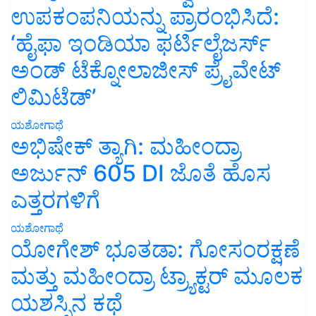
ಉಪಕಂಪನಿಯನ್ನು ಪ್ರಾರಂಭಿಸಿದೆ:
‘ಹೈಫಾ ಇಂಡಿಯಾ ಫರ್ಟಿಲೈಜರ್ಸ್
ಅಂಡ್ ಟೆಕ್ನೋಲಾಜೀಸ್ ಪ್ರೈವೇಟ್
ಲಿಮಿಟೆಡ್’
ಯಶೋಗಾಥೆ
ಅಭಿಷೇಕ್ ತ್ಯಾಗಿ: ಮಹೀಂದ್ರಾ
ಅರ್ಜುನ್ 605 DI ಜೊತೆ ಹೊಸ
ಎತ್ತರಗಳಿಗೆ
ಯಶೋಗಾಥೆ
ಯೋಗೇಶ್ ಭೂತಡಾ: ಗೋಸಂರಕ್ಷಣೆ
ಮತ್ತು ಮಹೀಂದ್ರಾ ಟ್ರ್ಯಾಕ್ಟರ್ ಮೂಲಕ
ಯಶಸ್ಸಿನ ಕಥೆ