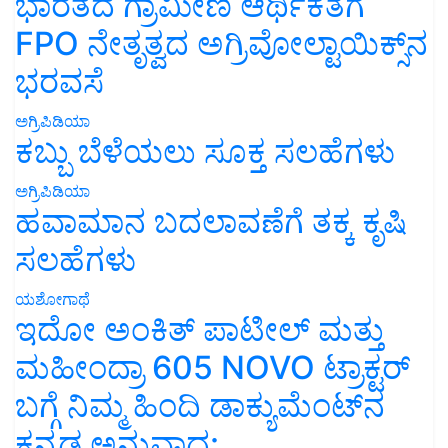
ಭಾರತದ ಗ್ರಾಮೀಣ ಆರ್ಥಿಕತೆಗೆ
FPO ನೇತೃತ್ವದ ಅಗ್ರಿವೋಲ್ಟಾಯಿಕ್ಸ್‌ನ
ಭರವಸೆ
ಅಗ್ರಿಪಿಡಿಯಾ
ಕಬ್ಬು ಬೆಳೆಯಲು ಸೂಕ್ತ ಸಲಹೆಗಳು
ಅಗ್ರಿಪಿಡಿಯಾ
ಹವಾಮಾನ ಬದಲಾವಣೆಗೆ ತಕ್ಕ ಕೃಷಿ
ಸಲಹೆಗಳು
ಯಶೋಗಾಥೆ
ಇದೋ ಅಂಕಿತ್ ಪಾಟೀಲ್ ಮತ್ತು
ಮಹೀಂದ್ರಾ 605 NOVO ಟ್ರಾಕ್ಟರ್
ಬಗ್ಗೆ ನಿಮ್ಮ ಹಿಂದಿ ಡಾಕ್ಯುಮೆಂಟ್‌ನ
ಕನ್ನಡ ಅನುವಾದ: