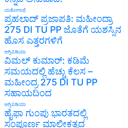
ಯಶೋಗಾಥೆ
ಪ್ರಹಲಾದ್ ಪ್ರಜಾಪತಿ: ಮಹೀಂದ್ರಾ
275 DI TU PP ಜೊತೆಗೆ ಯಶಸ್ಸಿನ
ಹೊಸ ಎತ್ತರಗಳಿಗೆ
ಅಗ್ರಿಪಿಡಿಯಾ
ವಿಮಲ್ ಕುಮಾರ್: ಕಡಿಮೆ
ಸಮಯದಲ್ಲಿ ಹೆಚ್ಚು ಕೆಲಸ –
ಮಹೀಂದ್ರ 275 DI TU PP
ಸಹಾಯದಿಂದ
ಅಗ್ರಿಪಿಡಿಯಾ
ಹೈಫಾ ಗುಂಪು ಭಾರತದಲ್ಲಿ
ಸಂಪೂರ್ಣ ಮಾಲೀಕತ್ವದ