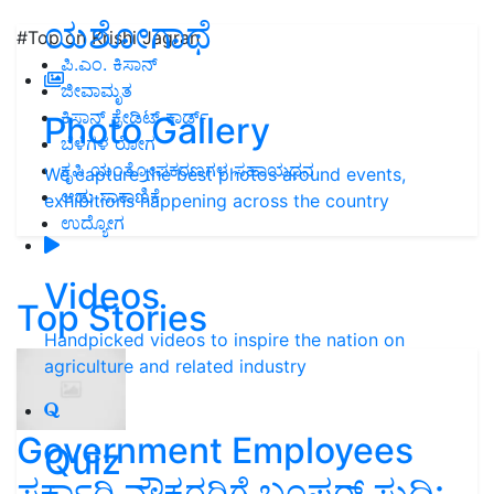
ಯಶೋಗಾಥೆ
#Top on Krishi Jagran
ಪಿ.ಎಂ. ಕಿಸಾನ್
ಜೀವಾಮೃತ
ಕಿಸಾನ್ ಕ್ರೇಡಿಟ್ ಕಾರ್ಡ್
Photo Gallery
ಬೆಳೆಗಳ ರೋಗ
ಕೃಷಿ ಯಂತ್ರೋಪಕರಣಗಳ ಸಹಾಯಧನ
We capture the best photos around events,
ಆಡು ಸಾಕಾಣಿಕೆ
exhibitions happening across the country
ಉದ್ಯೋಗ
Videos
Top Stories
Handpicked videos to inspire the nation on
agriculture and related industry
Government Employees
Quiz
ಸರ್ಕಾರಿ ನೌಕರರಿಗೆ ಬಂಪರ್‌ ಸುದ್ದಿ: