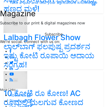
Take a quiz and test your agriculture knowledge
ಹಣದ ಮಳೆ!
Magazine
Subscribe to our print & digital magazines now
Subscribe
Lalbagh Flower Show
We're social. Connect with us on:
ಲಾಲ್‌ಬಾಗ್ ಫಲಪುಷ್ಪ ಪ್ರದರ್ಶನ
ಇಷ್ಟು ಕೋಟಿ ರೂಪಾಯಿ ಆದಾಯ
ಸಂಗ್ರಹ!
More Links
10 ಕೋಟಿ ರೂ ಕೋಣ! AC
About us
ರೂಮಲ್ಲಿ ಮಲಗುವ ಕೋಣದ
Directory
Our Team