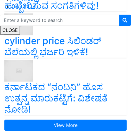
ಹುಬ್ಬೇರಿಸುವ ಸಂಗತಿಗಳಿವು!
Contact
CLOSE
cylinder price ಸಿಲಿಂಡರ್‌
ಬೆಲೆಯಲ್ಲಿ ಭರ್ಜರಿ ಇಳಿಕೆ!
ಕರ್ನಾಟಕದ “ನಂದಿನಿ” ಹೊಸ
ಉತ್ಪನ್ನ ಮಾರುಕಟ್ಟೆಗೆ: ವಿಶೇಷತೆ
ನೋಡಿ!
View More