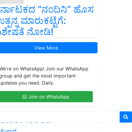
ರ್ನಾಟಕದ “ನಂದಿನಿ” ಹೊಸ
ತ್ಪನ್ನ ಮಾರುಕಟ್ಟೆಗೆ:
ಿಶೇಷತೆ ನೋಡಿ!
View More
We're on WhatsApp! Join our WhatsApp
group and get the most important
updates you need. Daily.
Join on WhatsApp
atest feeds
ಶೋಗಾಥೆ