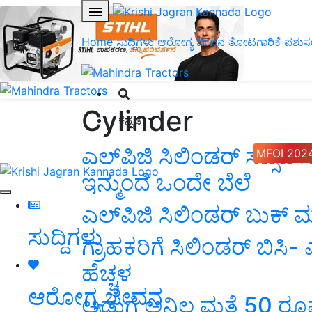
Home
ಸುದ್ದಿಗಳು
ಆರೋಗ್ಯ ಜೀವನ
ತೋಟಗಾರಿಕೆ
ಪಶುಸ
Cylinder
ಕನ್ನಡ
ಎಲ್‌ಪಿಜಿ ಸಿಲಿಂಡರ್‌ ಸಬ್ಸಿಡಿ
MFOI 202
ಇನ್ಮುಂದೆ ಒಂದೇ ಬೆಲೆ
ಎಲ್‌ಪಿಜಿ ಸಿಲಿಂಡರ್ ಬುಕ್
ಸುದ್ದಿಗಳು
ಗ್ರಾಹಕರಿಗೆ ಸಿಲಿಂಡರ್ ಬಿಸಿ-
ಹೆಚ್ಚಳ
ಆರೋಗ್ಯ ಜೀವನ
ಅಡುಗೆ ಅನಿಲ ಮತ್ತೆ 50 ರೂಪ