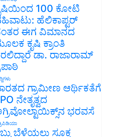
ೃಷಿಯಿಂದ 100 ಕೋಟಿ
ಹಿವಾಟು: ಹೆಲಿಕಾಪ್ಟರ್
ಂತರ ಈಗ ವಿಮಾನದ
ೂಲಕ ಕೃಷಿ ಕ್ರಾಂತಿ
ರಲಿದ್ದಾರೆ ಡಾ. ರಾಜಾರಾಮ್
್ರಿಪಾಠಿ
್ದಿಗಳು
ಾರತದ ಗ್ರಾಮೀಣ ಆರ್ಥಿಕತೆಗೆ
PO ನೇತೃತ್ವದ
ಗ್ರಿವೋಲ್ಟಾಯಿಕ್ಸ್‌ನ ಭರವಸೆ
್ರಿಪಿಡಿಯಾ
ಬ್ಬು ಬೆಳೆಯಲು ಸೂಕ್ತ