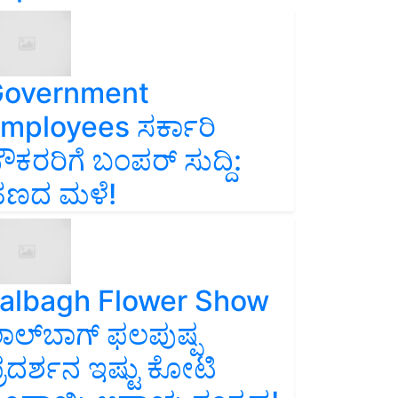
overnment
mployees ಸರ್ಕಾರಿ
ೌಕರರಿಗೆ ಬಂಪರ್‌ ಸುದ್ದಿ:
ಣದ ಮಳೆ!
albagh Flower Show
ಾಲ್‌ಬಾಗ್ ಫಲಪುಷ್ಪ
್ರದರ್ಶನ ಇಷ್ಟು ಕೋಟಿ