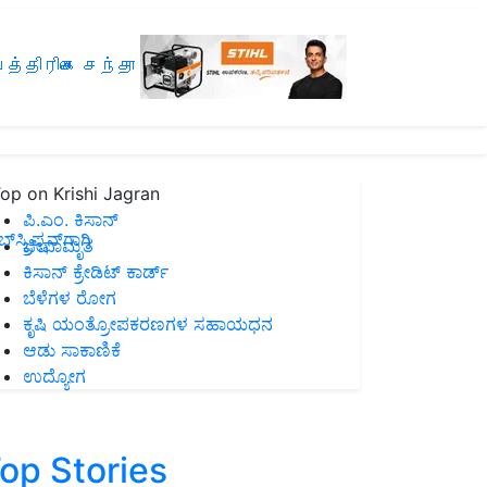
த்திரிகை சந்தா
op on Krishi Jagran
ಪಿ.ಎಂ. ಕಿಸಾನ್
ಸ್ಕ್ರಿಪ್ಷನ್‌ಗಾಗಿ
ಜೀವಾಮೃತ
ಕಿಸಾನ್ ಕ್ರೇಡಿಟ್ ಕಾರ್ಡ್
ಬೆಳೆಗಳ ರೋಗ
ಕೃಷಿ ಯಂತ್ರೋಪಕರಣಗಳ ಸಹಾಯಧನ
ಆಡು ಸಾಕಾಣಿಕೆ
ಉದ್ಯೋಗ
op Stories