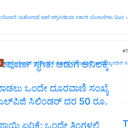
ಂಗೋಪನೆ
ಯಶೋಗಾಥೆ
ಇತರೆ
ಅಗ್ರಿಪೀಡಿಯಾ
ಸರ್ಕಾರಿ ಯೋಜನೆಗಳು
Quiz
ப
#T
 ಸಂಪೂರ್ಣ ಸ್ಥಗಿತ: ಅಡುಗೆ ಅನಿಲಕ್ಕೆ
4
ಪಶುಸಂಗೋಪನೆ
ಯಶೋಗಾಥೆ
ಸರ್ಕಾರಿ ಯೋಜನೆಗಳು
ಇತರೆ
ಮ್ಯಾಗಜಿನ್‌ ಸಬ್‌
‌ ಮಾಡಲು ಒಂದೇ ದೂರವಾಣಿ ಸಂಖ್ಯೆ
 ಎಲ್‌ಪಿಜಿ ಸಿಲಿಂಡರ್‌ ದರ 50 ರೂ.
T
ಾಯಿ ಏರಿಕೆ: ಒಂದೇ ತಿಂಗಳಲ್ಲಿ