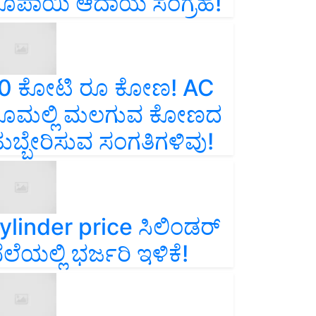
ೂಪಾಯಿ ಆದಾಯ ಸಂಗ್ರಹ!
0 ಕೋಟಿ ರೂ ಕೋಣ! AC
ೂಮಲ್ಲಿ ಮಲಗುವ ಕೋಣದ
ುಬ್ಬೇರಿಸುವ ಸಂಗತಿಗಳಿವು!
ylinder price ಸಿಲಿಂಡರ್‌
ೆಲೆಯಲ್ಲಿ ಭರ್ಜರಿ ಇಳಿಕೆ!