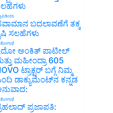
ಲಹೆಗಳು
್ರಿಪಿಡಿಯಾ
ವಾಮಾನ ಬದಲಾವಣೆಗೆ ತಕ್ಕ
ೃಷಿ ಸಲಹೆಗಳು
ಶೋಗಾಥೆ
ದೋ ಅಂಕಿತ್ ಪಾಟೀಲ್
ತ್ತು ಮಹೀಂದ್ರಾ 605
OVO ಟ್ರಾಕ್ಟರ್ ಬಗ್ಗೆ ನಿಮ್ಮ
ಿಂದಿ ಡಾಕ್ಯುಮೆಂಟ್‌ನ ಕನ್ನಡ
ನುವಾದ:
ಶೋಗಾಥೆ
್ರಹಲಾದ್ ಪ್ರಜಾಪತಿ: