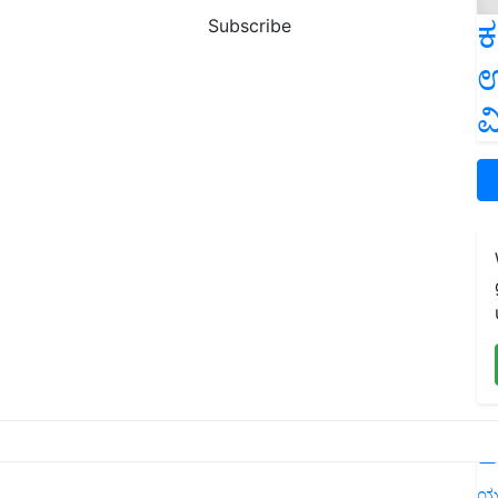
ಕ
Subscribe
ಉ
ವ
L
ಯ