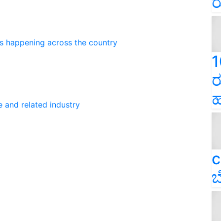
ರ
ns happening across the country
1
ರ
ಹ
e and related industry
c
ಬ