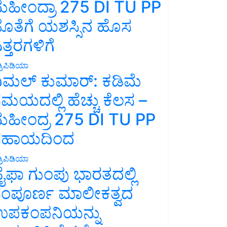
ಹೀಂದ್ರಾ 275 DI TU PP
ೊತೆಗೆ ಯಶಸ್ಸಿನ ಹೊಸ
ತ್ತರಗಳಿಗೆ
್ರಿಪಿಡಿಯಾ
ಿಮಲ್ ಕುಮಾರ್: ಕಡಿಮೆ
ಮಯದಲ್ಲಿ ಹೆಚ್ಚು ಕೆಲಸ –
ಹೀಂದ್ರ 275 DI TU PP
ಸಹಾಯದಿಂದ
್ರಿಪಿಡಿಯಾ
ೈಫಾ ಗುಂಪು ಭಾರತದಲ್ಲಿ
ಂಪೂರ್ಣ ಮಾಲೀಕತ್ವದ
ಪಕಂಪನಿಯನ್ನು