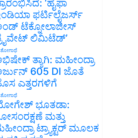
್ರಾರಂಭಿಸಿದೆ: ‘ಹೈಫಾ
ಂಡಿಯಾ ಫರ್ಟಿಲೈಜರ್ಸ್
ಂಡ್ ಟೆಕ್ನೋಲಾಜೀಸ್
್ರೈವೇಟ್ ಲಿಮಿಟೆಡ್’
ಶೋಗಾಥೆ
ಭಿಷೇಕ್ ತ್ಯಾಗಿ: ಮಹೀಂದ್ರಾ
ರ್ಜುನ್ 605 DI ಜೊತೆ
ೊಸ ಎತ್ತರಗಳಿಗೆ
ಶೋಗಾಥೆ
ೋಗೇಶ್ ಭೂತಡಾ:
ೋಸಂರಕ್ಷಣೆ ಮತ್ತು
ಹೀಂದ್ರಾ ಟ್ರ್ಯಾಕ್ಟರ್ ಮೂಲಕ