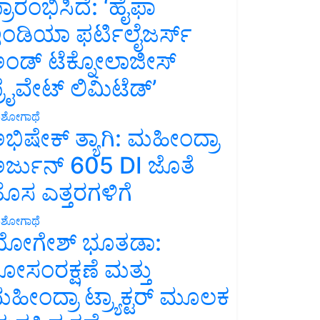
್ರಾರಂಭಿಸಿದೆ: ‘ಹೈಫಾ
ಂಡಿಯಾ ಫರ್ಟಿಲೈಜರ್ಸ್
ಂಡ್ ಟೆಕ್ನೋಲಾಜೀಸ್
್ರೈವೇಟ್ ಲಿಮಿಟೆಡ್’
ಶೋಗಾಥೆ
ಭಿಷೇಕ್ ತ್ಯಾಗಿ: ಮಹೀಂದ್ರಾ
ರ್ಜುನ್ 605 DI ಜೊತೆ
ೊಸ ಎತ್ತರಗಳಿಗೆ
ಶೋಗಾಥೆ
ೋಗೇಶ್ ಭೂತಡಾ:
ೋಸಂರಕ್ಷಣೆ ಮತ್ತು
ಹೀಂದ್ರಾ ಟ್ರ್ಯಾಕ್ಟರ್ ಮೂಲಕ