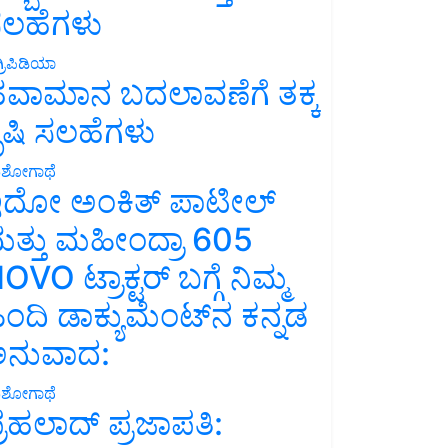
ಲಹೆಗಳು
್ರಿಪಿಡಿಯಾ
ವಾಮಾನ ಬದಲಾವಣೆಗೆ ತಕ್ಕ
ೃಷಿ ಸಲಹೆಗಳು
ಶೋಗಾಥೆ
ದೋ ಅಂಕಿತ್ ಪಾಟೀಲ್
ತ್ತು ಮಹೀಂದ್ರಾ 605
OVO ಟ್ರಾಕ್ಟರ್ ಬಗ್ಗೆ ನಿಮ್ಮ
ಿಂದಿ ಡಾಕ್ಯುಮೆಂಟ್‌ನ ಕನ್ನಡ
ನುವಾದ:
ಶೋಗಾಥೆ
್ರಹಲಾದ್ ಪ್ರಜಾಪತಿ: