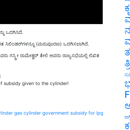
ಕ
ವ
ು ಒದಗಿಸಿದೆ.
ನ
ತ ಸಿಲಿಂಡರ್‌ಗಳನ್ನೂ (ಮರುಪೂರಣ) ಒದಗಿಸಲಾಗಿದೆ.
ಮ
ು ಗಸ್ಶ್ರೀ ರಾಮೇಶ್ವರ್ ತೇಲಿ ಅವರು ರಾಜ್ಯಸಭೆಯಲ್ಲಿ ಲಿಖಿತ
ತ
ತ
M
ಸುದ
f subsidy given to the cylinder!
ಭ
F
ಅ
linder
gas cylinder
government subsidy for lpg
ಅಗ
ಕ