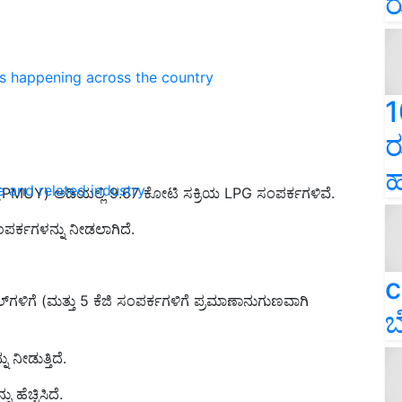
ರ
ns happening across the country
1
ರ
ಹ
e and related industry
 (PMUY) ಅಡಿಯಲ್ಲಿ 9.67 ಕೋಟಿ ಸಕ್ರಿಯ LPG ಸಂಪರ್ಕಗಳಿವೆ.
ಸಂಪರ್ಕಗಳನ್ನು ನೀಡಲಾಗಿದೆ.
c
ೀಫಿಲ್‌ಗಳಿಗೆ (ಮತ್ತು 5 ಕೆಜಿ ಸಂಪರ್ಕಗಳಿಗೆ ಪ್ರಮಾಣಾನುಗುಣವಾಗಿ
ಬ
ು ನೀಡುತ್ತಿದೆ.
ಹೆಚ್ಚಿಸಿದೆ.