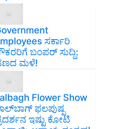
overnment
mployees ಸರ್ಕಾರಿ
ೌಕರರಿಗೆ ಬಂಪರ್‌ ಸುದ್ದಿ:
ಣದ ಮಳೆ!
albagh Flower Show
ಾಲ್‌ಬಾಗ್ ಫಲಪುಷ್ಪ
್ರದರ್ಶನ ಇಷ್ಟು ಕೋಟಿ