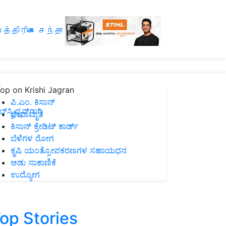
த்திரிகை சந்தா
op on Krishi Jagran
ಪಿ.ಎಂ. ಕಿಸಾನ್
ಸ್ಕ್ರಿಪ್ಷನ್‌ಗಾಗಿ
ಜೀವಾಮೃತ
ಕಿಸಾನ್ ಕ್ರೇಡಿಟ್ ಕಾರ್ಡ್
ಬೆಳೆಗಳ ರೋಗ
ಕೃಷಿ ಯಂತ್ರೋಪಕರಣಗಳ ಸಹಾಯಧನ
ಆಡು ಸಾಕಾಣಿಕೆ
ಉದ್ಯೋಗ
op Stories