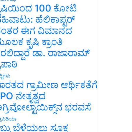
ೃಷಿಯಿಂದ 100 ಕೋಟಿ
ಹಿವಾಟು: ಹೆಲಿಕಾಪ್ಟರ್
ಂತರ ಈಗ ವಿಮಾನದ
ೂಲಕ ಕೃಷಿ ಕ್ರಾಂತಿ
ರಲಿದ್ದಾರೆ ಡಾ. ರಾಜಾರಾಮ್
್ರಿಪಾಠಿ
್ದಿಗಳು
ಾರತದ ಗ್ರಾಮೀಣ ಆರ್ಥಿಕತೆಗೆ
PO ನೇತೃತ್ವದ
ಗ್ರಿವೋಲ್ಟಾಯಿಕ್ಸ್‌ನ ಭರವಸೆ
್ರಿಪಿಡಿಯಾ
ಬ್ಬು ಬೆಳೆಯಲು ಸೂಕ್ತ