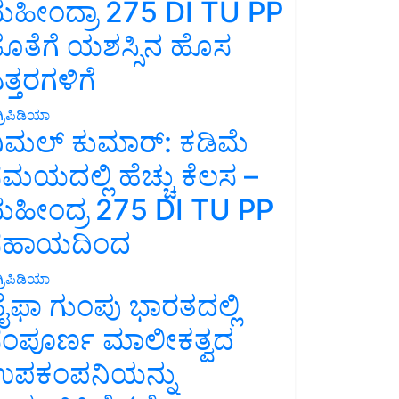
ಹೀಂದ್ರಾ 275 DI TU PP
ೊತೆಗೆ ಯಶಸ್ಸಿನ ಹೊಸ
ತ್ತರಗಳಿಗೆ
್ರಿಪಿಡಿಯಾ
ಿಮಲ್ ಕುಮಾರ್: ಕಡಿಮೆ
ಮಯದಲ್ಲಿ ಹೆಚ್ಚು ಕೆಲಸ –
ಹೀಂದ್ರ 275 DI TU PP
ಸಹಾಯದಿಂದ
್ರಿಪಿಡಿಯಾ
ೈಫಾ ಗುಂಪು ಭಾರತದಲ್ಲಿ
ಂಪೂರ್ಣ ಮಾಲೀಕತ್ವದ
ಪಕಂಪನಿಯನ್ನು