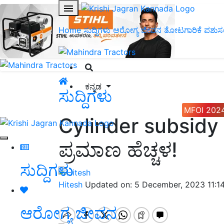
Home
ಸುದ್ದಿಗಳು
ಆರೋಗ್ಯ ಜೀವನ
ತೋಟಗಾರಿಕೆ
ಪಶುಸ
ಕನ್ನಡ
ಸುದ್ದಿಗಳು
MFOI 202
Cylinder subsidy ಸಿ
ಪ್ರಮಾಣ ಹೆಚ್ಚಳ!
ಸುದ್ದಿಗಳು
Hitesh
Updated on: 5 December, 2023 11:1
ಆರೋಗ್ಯ ಜೀವನ