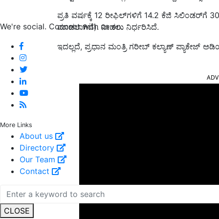
ಪ್ರತಿ ವರ್ಷಕ್ಕೆ 12 ರೀಫಿಲ್‌ಗಳಿಗೆ 14.2 ಕೆಜಿ ಸಿಲಿಂಡರ್‌
We're social. Connect with us on:
ಮಾಡಲಾಗಿದೆ). ನೀಡಲು ನಿರ್ಧರಿಸಿದೆ.
ಇದಲ್ಲದೆ, ಪ್ರಧಾನ ಮಂತ್ರಿ ಗರೀಬ್ ಕಲ್ಯಾಣ್ ಪ್ಯಾಕೇಜ್ 
ADV
More Links
About us
Directory
Our Team
Contact
CLOSE