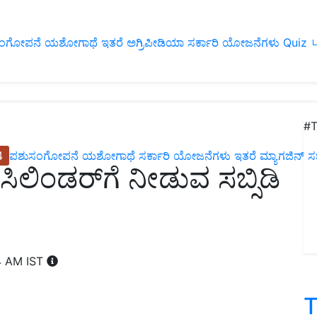
ಂಗೋಪನೆ
ಯಶೋಗಾಥೆ
ಇತರೆ
ಅಗ್ರಿಪೀಡಿಯಾ
ಸರ್ಕಾರಿ ಯೋಜನೆಗಳು
Quiz
ப
#T
4
ಪಶುಸಂಗೋಪನೆ
ಯಶೋಗಾಥೆ
ಸರ್ಕಾರಿ ಯೋಜನೆಗಳು
ಇತರೆ
ಮ್ಯಾಗಜಿನ್‌ ಸಬ್‌
ಲಿಂಡರ್‌ಗೆ ನೀಡುವ ಸಬ್ಸಿಡಿ
4 AM IST
T