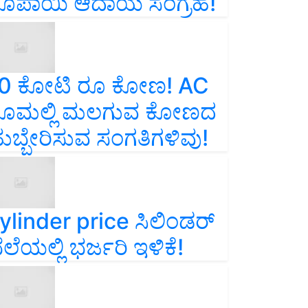
ೂಪಾಯಿ ಆದಾಯ ಸಂಗ್ರಹ!
0 ಕೋಟಿ ರೂ ಕೋಣ! AC
ೂಮಲ್ಲಿ ಮಲಗುವ ಕೋಣದ
ುಬ್ಬೇರಿಸುವ ಸಂಗತಿಗಳಿವು!
ylinder price ಸಿಲಿಂಡರ್‌
ೆಲೆಯಲ್ಲಿ ಭರ್ಜರಿ ಇಳಿಕೆ!