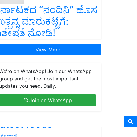
ರ್ನಾಟಕದ “ನಂದಿನಿ” ಹೊಸ
ತ್ಪನ್ನ ಮಾರುಕಟ್ಟೆಗೆ:
ಿಶೇಷತೆ ನೋಡಿ!
View More
We're on WhatsApp! Join our WhatsApp
group and get the most important
updates you need. Daily.
Join on WhatsApp
atest feeds
ಶೋಗಾಥೆ